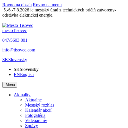
Rovno na obsah
Rovno na menu
5.-6.-7.8.2026 je mestský úrad z technických pričiň zatvoreny-
odstávka elektrickej energie.
mesto
Tisovec
047/5603 801
info@tisovec.com
SK
Slovensky
SK
Slovensky
EN
English
Menu
Aktuality
Aktualne
Mestský rozhlas
Kalendár akcií
Fotogaléria
Videoarchív
Správy