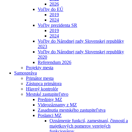
2026
Voľby do EÚ
2019
2024
Voľby prezidenta SR
2019
2024
Voľby do Národnej rady Slovenskej republiky
2023
Voľby do Národnej rady Slovenskej republiky
2020
Referendum 2026
Projekty mesta
Samospráva
Primátor mesta
Zástupca primátora
Hlavný kontrolór
Mestské zastupiteľstvo
Predpisy MZ
Videozáznamy z MZ
Zasadnutia mestského zastupiteľstva
Poslanci MZ
Oznámenie funkcií, zamestnaní, činností a
majetkových pomerov verejných
funkcionárov