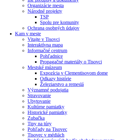
Organizácie mesta
Národné projekty
TSP
Spolu pre komunity
Ochrana osobných údajov
Kam v meste
Vitajte v Tisovci
Interaktívna mapa
Informačné centrum
Pohľadnice
Propagačné materiály o Tisovci
Mestské múzeum
Expozícia v Clementisovom dome
Odkazy histórie
Železiarstvo a remeslá
Významné podujatia
Stravovanie
Ubytovanie
Kultúrne pamiatky
Historické pamiatky
Zubačka
Tipy na túry
Pohľady na Tisovec
Tisovec v médiách