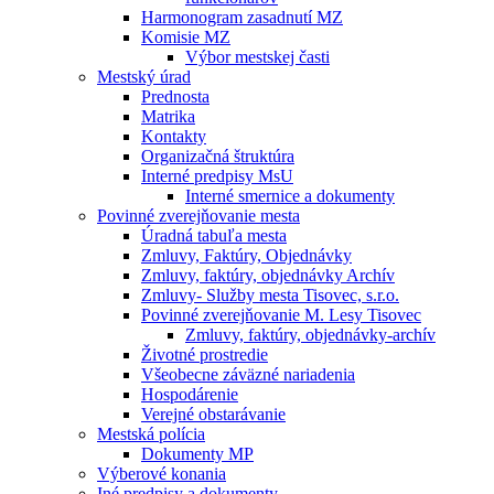
Harmonogram zasadnutí MZ
Komisie MZ
Výbor mestskej časti
Mestský úrad
Prednosta
Matrika
Kontakty
Organizačná štruktúra
Interné predpisy MsU
Interné smernice a dokumenty
Povinné zverejňovanie mesta
Úradná tabuľa mesta
Zmluvy, Faktúry, Objednávky
Zmluvy, faktúry, objednávky Archív
Zmluvy- Služby mesta Tisovec, s.r.o.
Povinné zverejňovanie M. Lesy Tisovec
Zmluvy, faktúry, objednávky-archív
Životné prostredie
Všeobecne záväzné nariadenia
Hospodárenie
Verejné obstarávanie
Mestská polícia
Dokumenty MP
Výberové konania
Iné predpisy a dokumenty