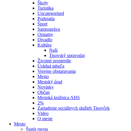
Školy
Turistika
Uncategorised
Podujatia
Šport
Samospráva
Oznamy
Divadlo
Kultúra
Naši
Tisovský spravodaj
Životné prostredie
Úrádná tabuľa
Verejne obstaravania
Mesto
Mestský úrad
Novinky
Občan
Mestská knižnica AHS
2%
Zariadenie sociálnych služieb Tisovček
Video
O meste
Mesto
Štatút mesta