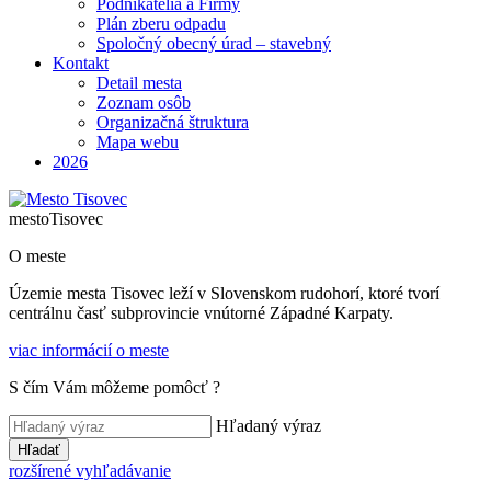
Podnikatelia a Firmy
Plán zberu odpadu
Spoločný obecný úrad – stavebný
Kontakt
Detail mesta
Zoznam osôb
Organizačná štruktura
Mapa webu
2026
mesto
Tisovec
O meste
Územie mesta Tisovec leží v Slovenskom rudohorí, ktoré tvorí
centrálnu časť subprovincie vnútorné Západné Karpaty.
viac informácií o meste
S čím Vám môžeme pomôcť ?
Hľadaný výraz
Hľadať
rozšírené vyhľadávanie