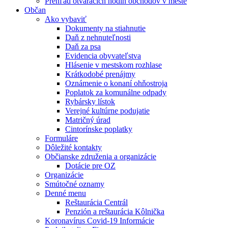
Prehľad otváracích hodín obchodov v meste
Občan
Ako vybaviť
Dokumenty na stiahnutie
Daň z nehnuteľnosti
Daň za psa
Evidencia obyvateľstva
Hlásenie v mestskom rozhlase
Krátkodobé prenájmy
Oznámenie o konaní ohňostroja
Poplatok za komunálne odpady
Rybársky lístok
Verejné kultúrne podujatie
Matričný úrad
Cintorínske poplatky
Formuláre
Dôležité kontakty
Občianske združenia a organizácie
Dotácie pre OZ
Organizácie
Smútočné oznamy
Denné menu
Reštaurácia Centrál
Penzión a reštaurácia Kôlnička
Koronavírus Covid-19 Informácie