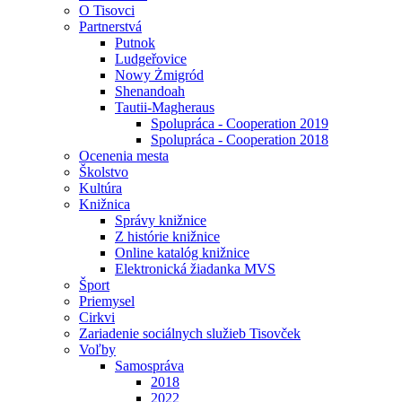
O Tisovci
Partnerstvá
Putnok
Ludgeřovice
Nowy Żmigród
Shenandoah
Tautii-Magheraus
Spolupráca - Cooperation 2019
Spolupráca - Cooperation 2018
Ocenenia mesta
Školstvo
Kultúra
Knižnica
Správy knižnice
Z histórie knižnice
Online katalóg knižnice
Elektronická žiadanka MVS
Šport
Priemysel
Cirkvi
Zariadenie sociálnych služieb Tisovček
Voľby
Samospráva
2018
2022