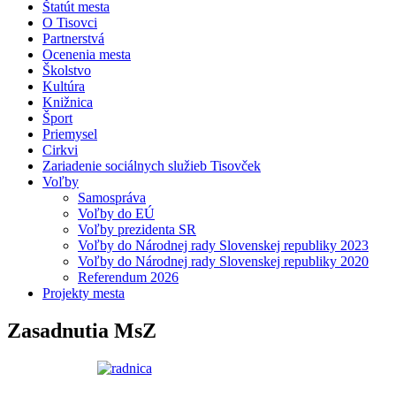
Štatút mesta
O Tisovci
Partnerstvá
Ocenenia mesta
Školstvo
Kultúra
Knižnica
Šport
Priemysel
Cirkvi
Zariadenie sociálnych služieb Tisovček
Voľby
Samospráva
Voľby do EÚ
Voľby prezidenta SR
Voľby do Národnej rady Slovenskej republiky 2023
Voľby do Národnej rady Slovenskej republiky 2020
Referendum 2026
Projekty mesta
Zasadnutia MsZ