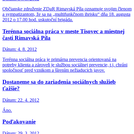
Občianske združenie ZDaR Rimavská Píla oznamuje svojim členom
a sympatizantom, že sa na „multifunkčnom ihrisku“ dňa 18. augusta
2012 o 17.00 hod. uskutoční brigáda.
Terénna sociálna práca v meste Tisovec a miestnej
časti Rimavská Píla
Dátum:
4. 8. 2012
Terénna sociálna práca je primárna prevencia orientovaná na
potreby klienta a zároveň je službou sociálnej prevencie, t.j. chráni
spoločnosť pred vznikom a šírením nežiaducich javov.
Dostaneme sa do zariadenia sociálnych služieb
ťažšie?
Dátum:
22. 4. 2012
Áno.
Poďakovanie
Dátum:
29. 3. 2012