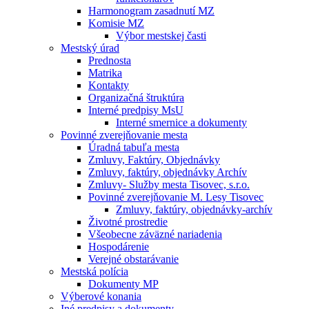
Harmonogram zasadnutí MZ
Komisie MZ
Výbor mestskej časti
Mestský úrad
Prednosta
Matrika
Kontakty
Organizačná štruktúra
Interné predpisy MsU
Interné smernice a dokumenty
Povinné zverejňovanie mesta
Úradná tabuľa mesta
Zmluvy, Faktúry, Objednávky
Zmluvy, faktúry, objednávky Archív
Zmluvy- Služby mesta Tisovec, s.r.o.
Povinné zverejňovanie M. Lesy Tisovec
Zmluvy, faktúry, objednávky-archív
Životné prostredie
Všeobecne záväzné nariadenia
Hospodárenie
Verejné obstarávanie
Mestská polícia
Dokumenty MP
Výberové konania
Iné predpisy a dokumenty