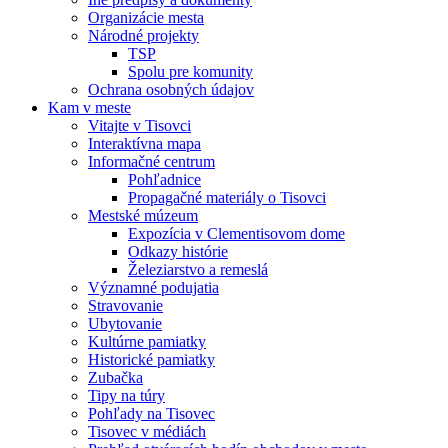
Organizácie mesta
Národné projekty
TSP
Spolu pre komunity
Ochrana osobných údajov
Kam v meste
Vitajte v Tisovci
Interaktívna mapa
Informačné centrum
Pohľadnice
Propagačné materiály o Tisovci
Mestské múzeum
Expozícia v Clementisovom dome
Odkazy histórie
Železiarstvo a remeslá
Významné podujatia
Stravovanie
Ubytovanie
Kultúrne pamiatky
Historické pamiatky
Zubačka
Tipy na túry
Pohľady na Tisovec
Tisovec v médiách