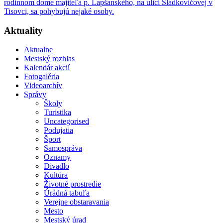
rodinnom dome majiteľa p. Lapšanského, na ulici Sládkovičovej v
Tisovci, sa pohybujú nejaké osoby.
Aktuality
Aktualne
Mestský rozhlas
Kalendár akcií
Fotogaléria
Videoarchív
Správy
Školy
Turistika
Uncategorised
Podujatia
Šport
Samospráva
Oznamy
Divadlo
Kultúra
Životné prostredie
Úrádná tabuľa
Verejne obstaravania
Mesto
Mestský úrad