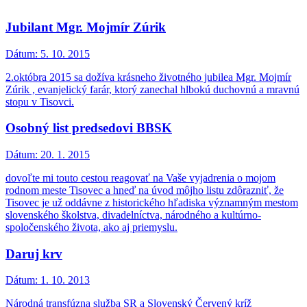
Jubilant Mgr. Mojmír Zúrik
Dátum:
5. 10. 2015
2.októbra 2015 sa dožíva krásneho životného jubilea Mgr. Mojmír
Zúrik , evanjelický farár, ktorý zanechal hlbokú duchovnú a mravnú
stopu v Tisovci.
Osobný list predsedovi BBSK
Dátum:
20. 1. 2015
dovoľte mi touto cestou reagovať na Vaše vyjadrenia o mojom
rodnom meste Tisovec a hneď na úvod môjho listu zdôrazniť, že
Tisovec je už oddávne z historického hľadiska významným mestom
slovenského školstva, divadelníctva, národného a kultúrno-
spoločenského života, ako aj priemyslu.
Daruj krv
Dátum:
1. 10. 2013
Národná transfúzna služba SR a Slovenský Červený kríž