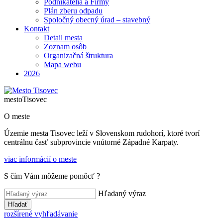
Podnikatelia a Firmy
Plán zberu odpadu
Spoločný obecný úrad – stavebný
Kontakt
Detail mesta
Zoznam osôb
Organizačná štruktura
Mapa webu
2026
mesto
Tisovec
O meste
Územie mesta Tisovec leží v Slovenskom rudohorí, ktoré tvorí
centrálnu časť subprovincie vnútorné Západné Karpaty.
viac informácií o meste
S čím Vám môžeme pomôcť ?
Hľadaný výraz
Hľadať
rozšírené vyhľadávanie