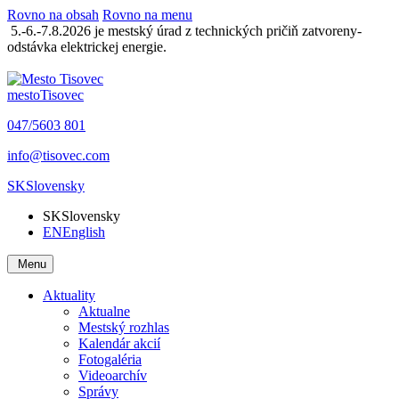
Rovno na obsah
Rovno na menu
5.-6.-7.8.2026 je mestský úrad z technických pričiň zatvoreny-
odstávka elektrickej energie.
mesto
Tisovec
047/5603 801
info@tisovec.com
SK
Slovensky
SK
Slovensky
EN
English
Menu
Aktuality
Aktualne
Mestský rozhlas
Kalendár akcií
Fotogaléria
Videoarchív
Správy