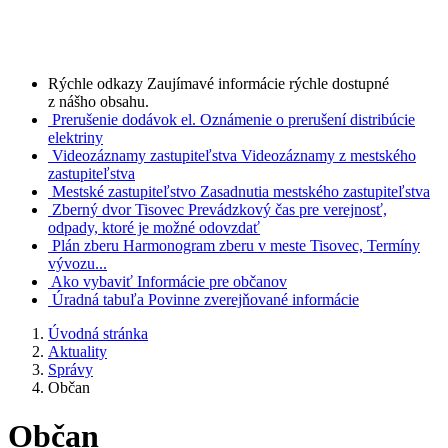
Rýchle odkazy
Zaujímavé informácie rýchle dostupné
z nášho obsahu.
Prerušenie dodávok el.
Oznámenie o prerušení distribúcie
elektriny
Videozáznamy zastupiteľstva
Videozáznamy z mestského
zastupiteľstva
Mestské zastupiteľstvo
Zasadnutia mestského zastupiteľstva
Zberný dvor Tisovec
Prevádzkový čas pre verejnosť,
odpady, ktoré je možné odovzdať
Plán zberu
Harmonogram zberu v meste Tisovec, Termíny
vývozu...
Ako vybaviť
Informácie pre občanov
Úradná tabuľa
Povinne zverejňované informácie
Úvodná stránka
Aktuality
Správy
Občan
Občan