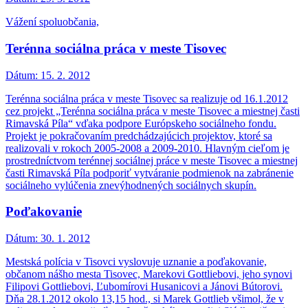
Vážení spoluobčania,
Terénna sociálna práca v meste Tisovec
Dátum:
15. 2. 2012
Terénna sociálna práca v meste Tisovec sa realizuje od 16.1.2012
cez projekt „Terénna sociálna práca v meste Tisovec a miestnej časti
Rimavská Píla“ vďaka podpore Európskeho sociálneho fondu.
Projekt je pokračovaním predchádzajúcich projektov, ktoré sa
realizovali v rokoch 2005-2008 a 2009-2010. Hlavným cieľom je
prostredníctvom terénnej sociálnej práce v meste Tisovec a miestnej
časti Rimavská Píla podporiť vytváranie podmienok na zabránenie
sociálneho vylúčenia znevýhodnených sociálnych skupín.
Poďakovanie
Dátum:
30. 1. 2012
Mestská polícia v Tisovci vyslovuje uznanie a poďakovanie,
občanom nášho mesta Tisovec, Marekovi Gottliebovi, jeho synovi
Filipovi Gottliebovi, Ľubomírovi Husanicovi a Jánovi Bútorovi.
Dňa 28.1.2012 okolo 13,15 hod., si Marek Gottlieb všimol, že v