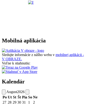
Mobilná aplikácia
Sledujte informácie z nášho webu v
mobilnej aplikácii -
V OBRAZE.
Voľne k stiahnutiu:
Kalendár
August
2026
Po
Ut
St
Št
Pia
So
Ne
27
28
29
30
31
1
2