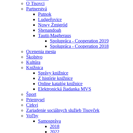
O Tisovci
Partnerstvá
Putnok
Ludgeřovice
Nowy Żmigród
Shenandoah
Tautii-Magheraus
Spolupráca - Cooperation 2019
Spolupráca - Cooperation 2018
Ocenenia mesta
Školstvo
Kultúra
Knižnica
Správy knižnice
Z histórie knižnice
Online katalóg knižnice
Elektronická žiadanka MVS
Šport
Priemysel
Cirkvi
Zariadenie sociálnych služieb Tisovček
Voľby
Samospráva
2018
2022