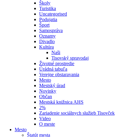
Školy
Turistika
Uncategorised
Podujatia
Šport
Samospráva
Oznamy
Divadlo
Kultúra
Naši
Tisovský spravodaj
Životné prostredie
Úrádná tabuľa
Verejne obstaravania
Mesto
Mestský úrad
Novinky
Občan
Mestská knižnica AHS
2%
Zariadenie sociálnych služieb Tisovček
Video
O meste
Mesto
Štatút mesta