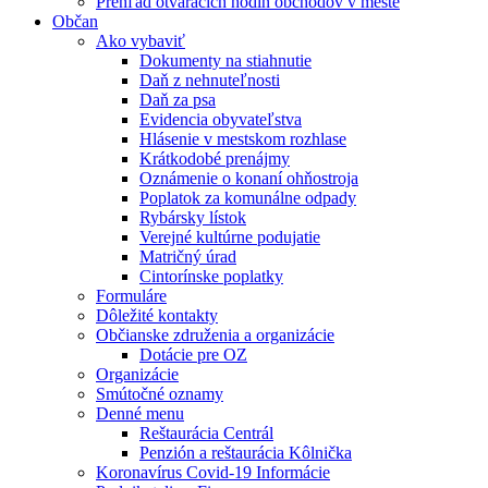
Prehľad otváracích hodín obchodov v meste
Občan
Ako vybaviť
Dokumenty na stiahnutie
Daň z nehnuteľnosti
Daň za psa
Evidencia obyvateľstva
Hlásenie v mestskom rozhlase
Krátkodobé prenájmy
Oznámenie o konaní ohňostroja
Poplatok za komunálne odpady
Rybársky lístok
Verejné kultúrne podujatie
Matričný úrad
Cintorínske poplatky
Formuláre
Dôležité kontakty
Občianske združenia a organizácie
Dotácie pre OZ
Organizácie
Smútočné oznamy
Denné menu
Reštaurácia Centrál
Penzión a reštaurácia Kôlnička
Koronavírus Covid-19 Informácie