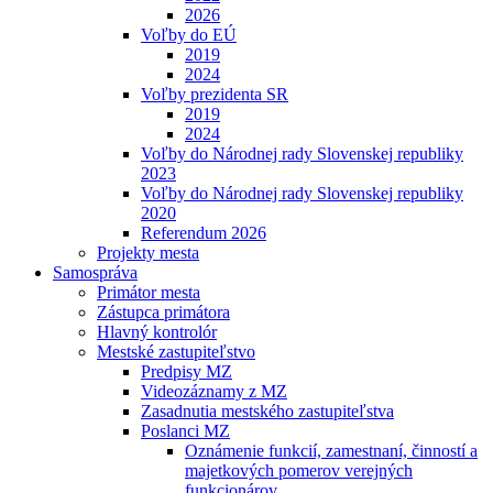
2026
Voľby do EÚ
2019
2024
Voľby prezidenta SR
2019
2024
Voľby do Národnej rady Slovenskej republiky
2023
Voľby do Národnej rady Slovenskej republiky
2020
Referendum 2026
Projekty mesta
Samospráva
Primátor mesta
Zástupca primátora
Hlavný kontrolór
Mestské zastupiteľstvo
Predpisy MZ
Videozáznamy z MZ
Zasadnutia mestského zastupiteľstva
Poslanci MZ
Oznámenie funkcií, zamestnaní, činností a
majetkových pomerov verejných
funkcionárov