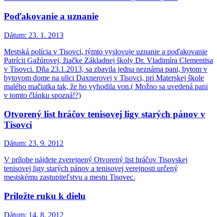
Poďakovanie a uznanie
Dátum:
23. 1. 2013
Mestská polícia v Tisovci, týmto vyslovuje uznanie a poďakovanie
Patrícii Gažúrovej, žiačke Základnej školy Dr. Vladimíra Clementisa
v Tisovci. Dňa 23.1.2013, sa zbavila jedna neznáma pani, bytom v
bytovom dome na ulici Daxnerovej v Tisovci, pri Materskej škole
malého mačiatka tak, že ho vyhodila von.( Možno sa uvedená pani
v tomto článku spozná!?)
Otvorený list hráčov tenisovej ligy starých pánov v
Tisovci
Dátum:
23. 9. 2012
V prílohe nájdete zverejnený Otvorený list hráčov Tisovskej
tenisovej ligy starých pánov a tenisovej verejnosti určený
mestskému zastupiteľstvu a mestu Tisovec.
Priložte ruku k dielu
Dátum:
14. 8. 2012