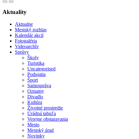
Aktuality
Aktualne
Mestský rozhlas
Kalendár akcií
Fotogaléria
Videoarchív
Správy
Školy
Turistika
Uncategorised
Podujatia
Šport
Samospráva
Oznamy
Divadlo
Kultúra
Životné prostredie
Úrádná tabuľa
Verejne obstaravania
Mesto
Mestský úrad
Novinky