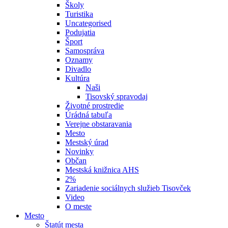
Školy
Turistika
Uncategorised
Podujatia
Šport
Samospráva
Oznamy
Divadlo
Kultúra
Naši
Tisovský spravodaj
Životné prostredie
Úrádná tabuľa
Verejne obstaravania
Mesto
Mestský úrad
Novinky
Občan
Mestská knižnica AHS
2%
Zariadenie sociálnych služieb Tisovček
Video
O meste
Mesto
Štatút mesta