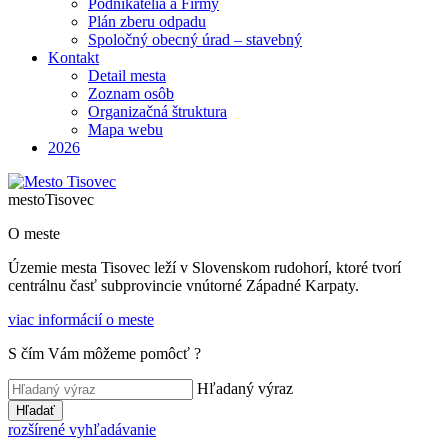
Podnikatelia a Firmy
Plán zberu odpadu
Spoločný obecný úrad – stavebný
Kontakt
Detail mesta
Zoznam osôb
Organizačná štruktura
Mapa webu
2026
mesto
Tisovec
O meste
Územie mesta Tisovec leží v Slovenskom rudohorí, ktoré tvorí
centrálnu časť subprovincie vnútorné Západné Karpaty.
viac informácií o meste
S čím Vám môžeme pomôcť ?
Hľadaný výraz
Hľadať
rozšírené vyhľadávanie