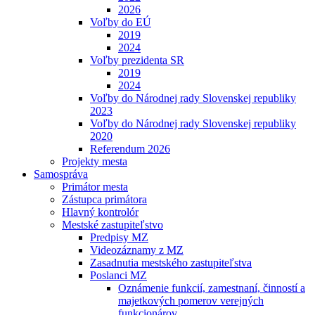
2026
Voľby do EÚ
2019
2024
Voľby prezidenta SR
2019
2024
Voľby do Národnej rady Slovenskej republiky
2023
Voľby do Národnej rady Slovenskej republiky
2020
Referendum 2026
Projekty mesta
Samospráva
Primátor mesta
Zástupca primátora
Hlavný kontrolór
Mestské zastupiteľstvo
Predpisy MZ
Videozáznamy z MZ
Zasadnutia mestského zastupiteľstva
Poslanci MZ
Oznámenie funkcií, zamestnaní, činností a
majetkových pomerov verejných
funkcionárov