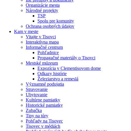
Organizácie mesta
Národné projekty
TSP
Spolu pre komunity
Ochrana osobných údajov
Kam v meste
Vitajte v Tisovci
Interaktívna mapa
Informačné centrum
Pohľadnice
Propagačné materiály o Tisovci
Mestské múzeum
Expozícia v Clementisovom dome
Odkazy histórie
Železiarstvo a remeslá
Významné podujatia
Stravovanie
Ubytovanie
Kultúrne pamiatky
Historické pamiatky
Zubačka
Tipy na túry
Pohľady na Tisovec
Tisovec v médiách