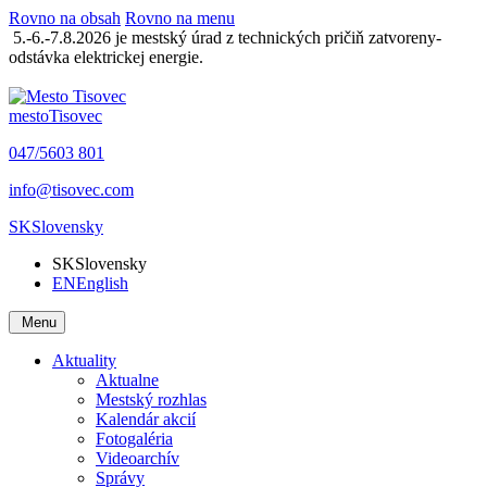
Rovno na obsah
Rovno na menu
5.-6.-7.8.2026 je mestský úrad z technických pričiň zatvoreny-
odstávka elektrickej energie.
mesto
Tisovec
047/5603 801
info@tisovec.com
SK
Slovensky
SK
Slovensky
EN
English
Menu
Aktuality
Aktualne
Mestský rozhlas
Kalendár akcií
Fotogaléria
Videoarchív
Správy