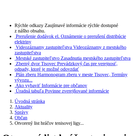
Rýchle odkazy
Zaujímavé informácie rýchle dostupné
z nášho obsahu.
Prerušenie dodávok el.
Oznámenie o prerušení distribúcie
elektriny
Videozáznamy zastupiteľstva
Videozáznamy z mestského
zastupiteľstva
Mestské zastupiteľstvo
Zasadnutia mestského zastupiteľstva
Zberný dvor Tisovec
Prevádzkový čas pre verejnosť,
odpady, ktoré je možné odovzdať
Plán zberu
Harmonogram zberu v meste Tisovec, Termíny
vývozu...
Ako vybaviť
Informácie pre občanov
Úradná tabuľa
Povinne zverejňované informácie
Úvodná stránka
Aktuality
Správy
Občan
Otvorený list hráčov tenisovej ligy...