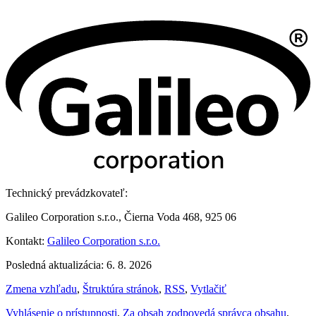
Technický prevádzkovateľ:
Galileo Corporation s.r.o., Čierna Voda 468, 925 06
Kontakt:
Galileo Corporation s.r.o.
Posledná aktualizácia: 6. 8. 2026
Zmena vzhľadu
,
Štruktúra stránok
,
RSS
,
Vytlačiť
Vyhlásenie o prístupnosti
,
Za obsah zodpovedá správca obsahu
,