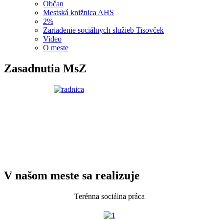
Občan
Mestská knižnica AHS
2%
Zariadenie sociálnych služieb Tisovček
Video
O meste
Zasadnutia MsZ
V našom meste sa realizuje
Terénna sociálna práca