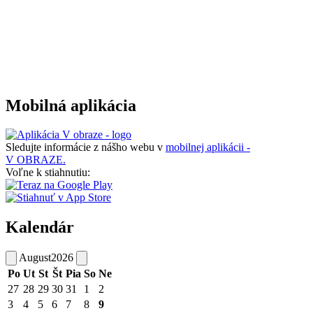
Mobilná aplikácia
Sledujte informácie z nášho webu v
mobilnej aplikácii -
V OBRAZE.
Voľne k stiahnutiu:
Kalendár
August
2026
Po
Ut
St
Št
Pia
So
Ne
27
28
29
30
31
1
2
3
4
5
6
7
8
9