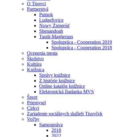
O Tisovci
Partnerstvá
Putnok
Ludgeřovice
Nowy Żmigród
Shenandoah
Tautii-Magheraus
Spolupráca - Cooperation 2019
Spolupráca - Cooperation 2018
Ocenenia mesta
Školstvo
Kultúra
Knižnica
Správy knižnice
Z histórie knižnice
Online katalóg knižnice
Elektronická žiadanka MVS
Šport
Priemysel
Cirkvi
Zariadenie sociálnych služieb Tisovček
Voľby
Samospráva
2018
2022