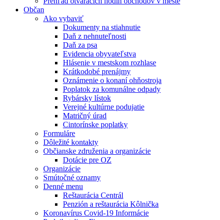
Prehľad otváracích hodín obchodov v meste
Občan
Ako vybaviť
Dokumenty na stiahnutie
Daň z nehnuteľnosti
Daň za psa
Evidencia obyvateľstva
Hlásenie v mestskom rozhlase
Krátkodobé prenájmy
Oznámenie o konaní ohňostroja
Poplatok za komunálne odpady
Rybársky lístok
Verejné kultúrne podujatie
Matričný úrad
Cintorínske poplatky
Formuláre
Dôležité kontakty
Občianske združenia a organizácie
Dotácie pre OZ
Organizácie
Smútočné oznamy
Denné menu
Reštaurácia Centrál
Penzión a reštaurácia Kôlnička
Koronavírus Covid-19 Informácie