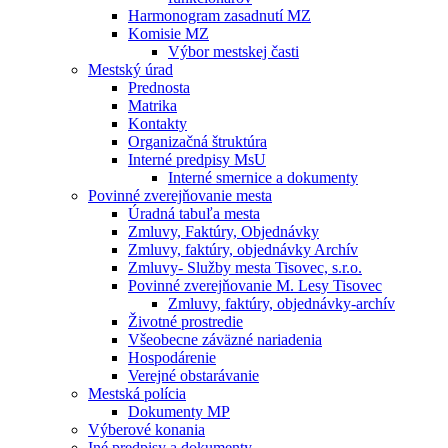
Harmonogram zasadnutí MZ
Komisie MZ
Výbor mestskej časti
Mestský úrad
Prednosta
Matrika
Kontakty
Organizačná štruktúra
Interné predpisy MsU
Interné smernice a dokumenty
Povinné zverejňovanie mesta
Úradná tabuľa mesta
Zmluvy, Faktúry, Objednávky
Zmluvy, faktúry, objednávky Archív
Zmluvy- Služby mesta Tisovec, s.r.o.
Povinné zverejňovanie M. Lesy Tisovec
Zmluvy, faktúry, objednávky-archív
Životné prostredie
Všeobecne záväzné nariadenia
Hospodárenie
Verejné obstarávanie
Mestská polícia
Dokumenty MP
Výberové konania
Iné predpisy a dokumenty