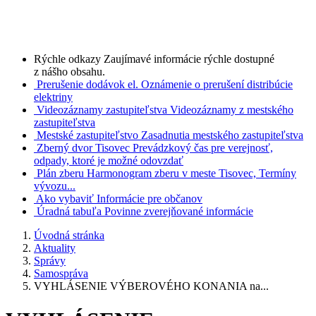
Rýchle odkazy
Zaujímavé informácie rýchle dostupné
z nášho obsahu.
Prerušenie dodávok el.
Oznámenie o prerušení distribúcie
elektriny
Videozáznamy zastupiteľstva
Videozáznamy z mestského
zastupiteľstva
Mestské zastupiteľstvo
Zasadnutia mestského zastupiteľstva
Zberný dvor Tisovec
Prevádzkový čas pre verejnosť,
odpady, ktoré je možné odovzdať
Plán zberu
Harmonogram zberu v meste Tisovec, Termíny
vývozu...
Ako vybaviť
Informácie pre občanov
Úradná tabuľa
Povinne zverejňované informácie
Úvodná stránka
Aktuality
Správy
Samospráva
VYHLÁSENIE VÝBEROVÉHO KONANIA na...