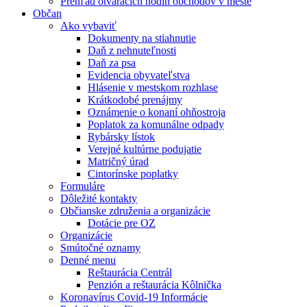
Prehľad otváracích hodín obchodov v meste
Občan
Ako vybaviť
Dokumenty na stiahnutie
Daň z nehnuteľnosti
Daň za psa
Evidencia obyvateľstva
Hlásenie v mestskom rozhlase
Krátkodobé prenájmy
Oznámenie o konaní ohňostroja
Poplatok za komunálne odpady
Rybársky lístok
Verejné kultúrne podujatie
Matričný úrad
Cintorínske poplatky
Formuláre
Dôležité kontakty
Občianske združenia a organizácie
Dotácie pre OZ
Organizácie
Smútočné oznamy
Denné menu
Reštaurácia Centrál
Penzión a reštaurácia Kôlnička
Koronavírus Covid-19 Informácie