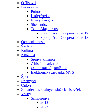
O Tisovci
Partnerstvá
Putnok
Ludgeřovice
Nowy Żmigród
Shenandoah
Tautii-Magheraus
Spolupráca - Cooperation 2019
Spolupráca - Cooperation 2018
Ocenenia mesta
Školstvo
Kultúra
Knižnica
Správy knižnice
Z histórie knižnice
Online katalóg knižnice
Elektronická žiadanka MVS
Šport
Priemysel
Cirkvi
Zariadenie sociálnych služieb Tisovček
Voľby
Samospráva
2018
2022