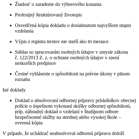
Žiadosť o zaradenie do výberového konania
Profesijný štruktúrovaný životopis
Osvedčená kópia dokladu o dosiahnutom najvyššom stupni
vzdelania
Výpis z registra trestov nie starší ako tri mesiace
Súhlas so spracovaním osobných údajov v zmysle zákona
č. 122/2013 Z. z. o ochrane osobných údajov v znení
neskorších predpisov
Čestné vyhlásenie o spôsobilosti na právne úkony v plnom
rozsahu
Iné doklady
Doklad o absolvovaní odbornej prípravy príslušníkov obecnej
polície o úspešnom vykonaní skúšky odbornej spôsobilosti,
príp. náhradný doklad o vzdelaní v študijnom odbore
bezpečnostné služby na strednej alebo vysokej škole –
overená kópia
V prípade, že uchádzač neabsolvoval odbornú prípravu doloží