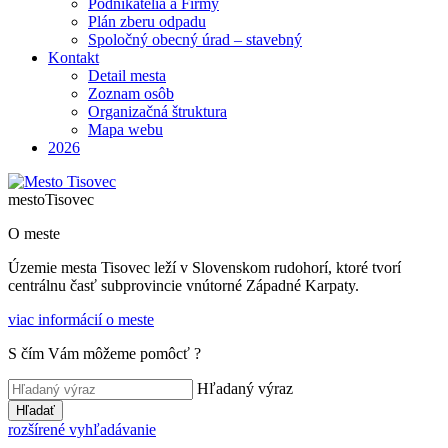
Podnikatelia a Firmy
Plán zberu odpadu
Spoločný obecný úrad – stavebný
Kontakt
Detail mesta
Zoznam osôb
Organizačná štruktura
Mapa webu
2026
mesto
Tisovec
O meste
Územie mesta Tisovec leží v Slovenskom rudohorí, ktoré tvorí
centrálnu časť subprovincie vnútorné Západné Karpaty.
viac informácií o meste
S čím Vám môžeme pomôcť ?
Hľadaný výraz
Hľadať
rozšírené vyhľadávanie