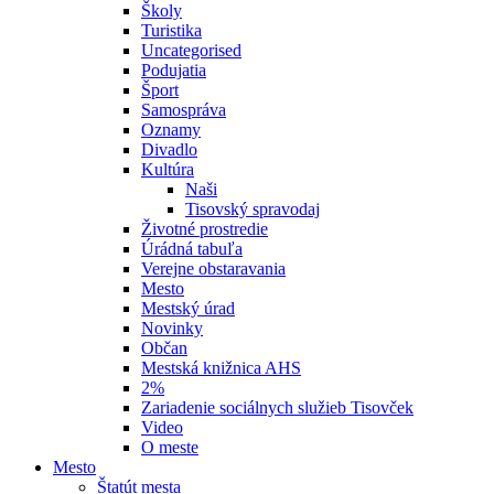
Školy
Turistika
Uncategorised
Podujatia
Šport
Samospráva
Oznamy
Divadlo
Kultúra
Naši
Tisovský spravodaj
Životné prostredie
Úrádná tabuľa
Verejne obstaravania
Mesto
Mestský úrad
Novinky
Občan
Mestská knižnica AHS
2%
Zariadenie sociálnych služieb Tisovček
Video
O meste
Mesto
Štatút mesta