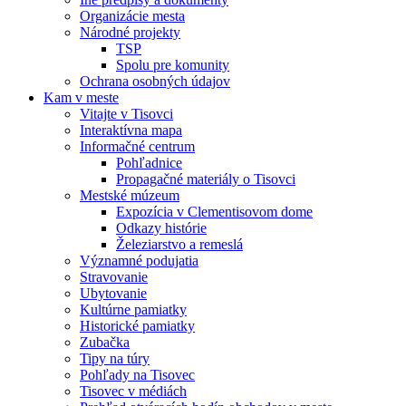
Organizácie mesta
Národné projekty
TSP
Spolu pre komunity
Ochrana osobných údajov
Kam v meste
Vitajte v Tisovci
Interaktívna mapa
Informačné centrum
Pohľadnice
Propagačné materiály o Tisovci
Mestské múzeum
Expozícia v Clementisovom dome
Odkazy histórie
Železiarstvo a remeslá
Významné podujatia
Stravovanie
Ubytovanie
Kultúrne pamiatky
Historické pamiatky
Zubačka
Tipy na túry
Pohľady na Tisovec
Tisovec v médiách