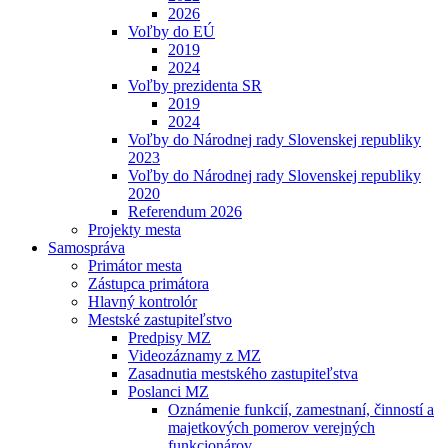
2026
Voľby do EÚ
2019
2024
Voľby prezidenta SR
2019
2024
Voľby do Národnej rady Slovenskej republiky
2023
Voľby do Národnej rady Slovenskej republiky
2020
Referendum 2026
Projekty mesta
Samospráva
Primátor mesta
Zástupca primátora
Hlavný kontrolór
Mestské zastupiteľstvo
Predpisy MZ
Videozáznamy z MZ
Zasadnutia mestského zastupiteľstva
Poslanci MZ
Oznámenie funkcií, zamestnaní, činností a
majetkových pomerov verejných
funkcionárov