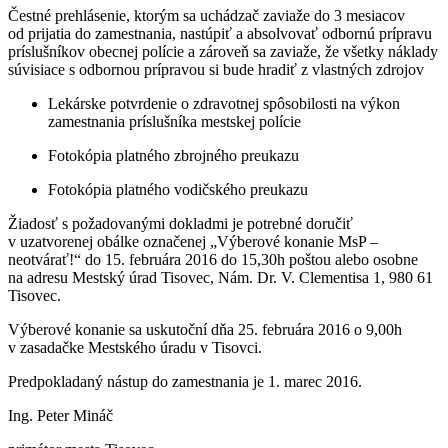
Čestné prehlásenie, ktorým sa uchádzač zaviaže do 3 mesiacov
od prijatia do zamestnania, nastúpiť a absolvovať odbornú prípravu
príslušníkov obecnej polície a zároveň sa zaviaže, že všetky náklady
súvisiace s odbornou prípravou si bude hradiť z vlastných zdrojov
Lekárske potvrdenie o zdravotnej spôsobilosti na výkon
zamestnania príslušníka mestskej polície
Fotokópia platného zbrojného preukazu
Fotokópia platného vodičského preukazu
Žiadosť s požadovanými dokladmi je potrebné doručiť
v uzatvorenej obálke označenej „Výberové konanie MsP –
neotvárať!“ do 15. februára 2016 do 15,30h poštou alebo osobne
na adresu Mestský úrad Tisovec, Nám. Dr. V. Clementisa 1, 980 61
Tisovec.
Výberové konanie sa uskutoční dňa 25. februára 2016 o 9,00h
v zasadačke Mestského úradu v Tisovci.
Predpokladaný nástup do zamestnania je 1. marec 2016.
Ing. Peter Mináč