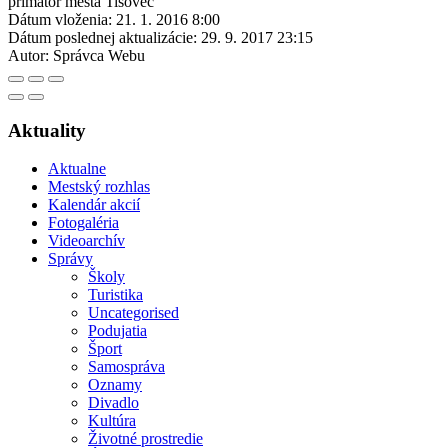
primátor mesta Tisovec
Dátum vloženia:
21. 1. 2016 8:00
Dátum poslednej aktualizácie:
29. 9. 2017 23:15
Autor:
Správca Webu
Aktuality
Aktualne
Mestský rozhlas
Kalendár akcií
Fotogaléria
Videoarchív
Správy
Školy
Turistika
Uncategorised
Podujatia
Šport
Samospráva
Oznamy
Divadlo
Kultúra
Životné prostredie