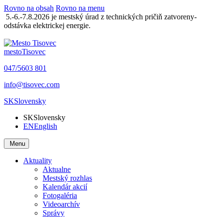
Rovno na obsah
Rovno na menu
5.-6.-7.8.2026 je mestský úrad z technických pričiň zatvoreny-
odstávka elektrickej energie.
mesto
Tisovec
047/5603 801
info@tisovec.com
SK
Slovensky
SK
Slovensky
EN
English
Menu
Aktuality
Aktualne
Mestský rozhlas
Kalendár akcií
Fotogaléria
Videoarchív
Správy