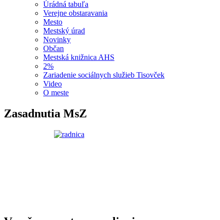
Úrádná tabuľa
Verejne obstaravania
Mesto
Mestský úrad
Novinky
Občan
Mestská knižnica AHS
2%
Zariadenie sociálnych služieb Tisovček
Video
O meste
Zasadnutia MsZ