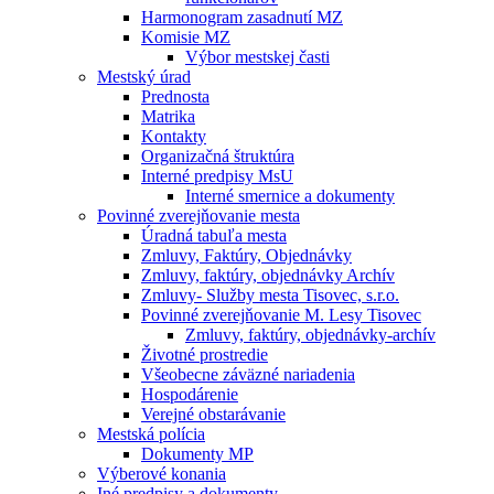
Harmonogram zasadnutí MZ
Komisie MZ
Výbor mestskej časti
Mestský úrad
Prednosta
Matrika
Kontakty
Organizačná štruktúra
Interné predpisy MsU
Interné smernice a dokumenty
Povinné zverejňovanie mesta
Úradná tabuľa mesta
Zmluvy, Faktúry, Objednávky
Zmluvy, faktúry, objednávky Archív
Zmluvy- Služby mesta Tisovec, s.r.o.
Povinné zverejňovanie M. Lesy Tisovec
Zmluvy, faktúry, objednávky-archív
Životné prostredie
Všeobecne záväzné nariadenia
Hospodárenie
Verejné obstarávanie
Mestská polícia
Dokumenty MP
Výberové konania
Iné predpisy a dokumenty