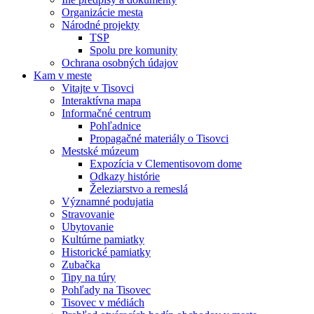
Organizácie mesta
Národné projekty
TSP
Spolu pre komunity
Ochrana osobných údajov
Kam v meste
Vitajte v Tisovci
Interaktívna mapa
Informačné centrum
Pohľadnice
Propagačné materiály o Tisovci
Mestské múzeum
Expozícia v Clementisovom dome
Odkazy histórie
Železiarstvo a remeslá
Významné podujatia
Stravovanie
Ubytovanie
Kultúrne pamiatky
Historické pamiatky
Zubačka
Tipy na túry
Pohľady na Tisovec
Tisovec v médiách