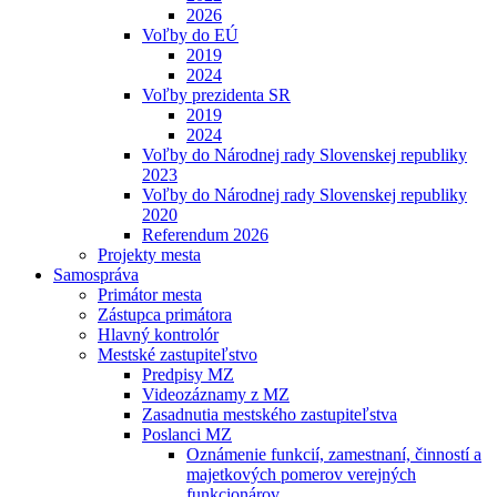
2026
Voľby do EÚ
2019
2024
Voľby prezidenta SR
2019
2024
Voľby do Národnej rady Slovenskej republiky
2023
Voľby do Národnej rady Slovenskej republiky
2020
Referendum 2026
Projekty mesta
Samospráva
Primátor mesta
Zástupca primátora
Hlavný kontrolór
Mestské zastupiteľstvo
Predpisy MZ
Videozáznamy z MZ
Zasadnutia mestského zastupiteľstva
Poslanci MZ
Oznámenie funkcií, zamestnaní, činností a
majetkových pomerov verejných
funkcionárov