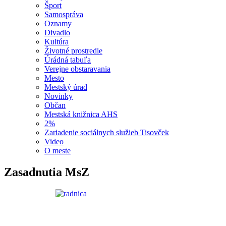
Šport
Samospráva
Oznamy
Divadlo
Kultúra
Životné prostredie
Úrádná tabuľa
Verejne obstaravania
Mesto
Mestský úrad
Novinky
Občan
Mestská knižnica AHS
2%
Zariadenie sociálnych služieb Tisovček
Video
O meste
Zasadnutia MsZ