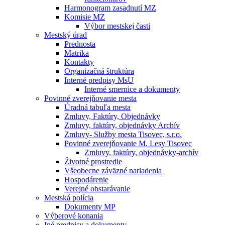
Harmonogram zasadnutí MZ
Komisie MZ
Výbor mestskej časti
Mestský úrad
Prednosta
Matrika
Kontakty
Organizačná štruktúra
Interné predpisy MsU
Interné smernice a dokumenty
Povinné zverejňovanie mesta
Úradná tabuľa mesta
Zmluvy, Faktúry, Objednávky
Zmluvy, faktúry, objednávky Archív
Zmluvy- Služby mesta Tisovec, s.r.o.
Povinné zverejňovanie M. Lesy Tisovec
Zmluvy, faktúry, objednávky-archív
Životné prostredie
Všeobecne záväzné nariadenia
Hospodárenie
Verejné obstarávanie
Mestská polícia
Dokumenty MP
Výberové konania
Iné predpisy a dokumenty