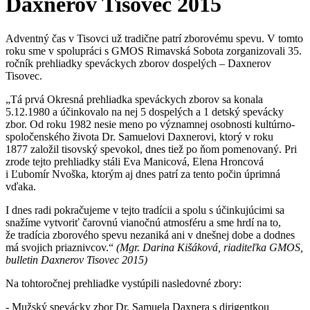
Daxnerov Tisovec 2015
Adventný čas v Tisovci už tradične patrí zborovému spevu. V tomto
roku sme v spolupráci s GMOS Rimavská Sobota zorganizovali 35.
ročník prehliadky speváckych zborov dospelých – Daxnerov
Tisovec.
„
Tá prvá Okresná prehliadka speváckych zborov sa konala
5.12.1980 a účinkovalo na nej 5 dospelých a 1 detský spevácky
zbor. Od roku 1982 nesie meno po významnej osobnosti kultúrno-
spoločenského života Dr. Samuelovi Daxnerovi, ktorý v roku
1877 založil tisovský spevokol, dnes tiež po ňom pomenovaný. Pri
zrode tejto prehliadky stáli Eva Manicová, Elena Hroncová
i Ľubomír Nvoška, ktorým aj dnes patrí za tento počin úprimná
vďaka.
I dnes radi pokračujeme v tejto tradícii a spolu s účinkujúcimi sa
snažíme vytvoriť čarovnú vianočnú atmosféru a sme hrdí na to,
že tradícia zborového spevu nezaniká ani v dnešnej dobe a dodnes
má svojich priaznivcov.“
(Mgr. Darina Kišáková, riaditeľka GMOS,
bulletin Daxnerov Tisovec 2015)
Na tohtoročnej prehliadke vystúpili nasledovné zbory:
- Mužský spevácky zbor Dr. Samuela Daxnera s dirigentkou