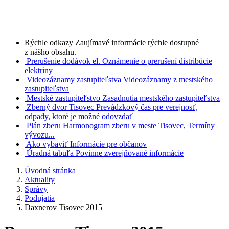
Rýchle odkazy
Zaujímavé informácie rýchle dostupné
z nášho obsahu.
Prerušenie dodávok el.
Oznámenie o prerušení distribúcie
elektriny
Videozáznamy zastupiteľstva
Videozáznamy z mestského
zastupiteľstva
Mestské zastupiteľstvo
Zasadnutia mestského zastupiteľstva
Zberný dvor Tisovec
Prevádzkový čas pre verejnosť,
odpady, ktoré je možné odovzdať
Plán zberu
Harmonogram zberu v meste Tisovec, Termíny
vývozu...
Ako vybaviť
Informácie pre občanov
Úradná tabuľa
Povinne zverejňované informácie
Úvodná stránka
Aktuality
Správy
Podujatia
Daxnerov Tisovec 2015