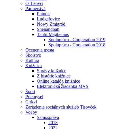
O Tisovci
Partnerstvá
Putnok
Ludgeřovice
Nowy Żmigród
Shenandoah
Tautii-Magheraus
Spolupráca - Cooperation 2019
Spolupráca - Cooperation 2018
Ocenenia mesta
Školstvo
Kultúra
Knižnica
Správy knižnice
Z histórie knižnice
Online katalóg knižnice
Elektronická žiadanka MVS
Šport
Priemysel
Cirkvi
Zariadenie sociálnych služieb Tisovček
Voľby
Samospráva
2018
2022