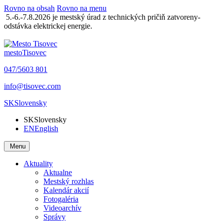
Rovno na obsah
Rovno na menu
5.-6.-7.8.2026 je mestský úrad z technických pričiň zatvoreny-
odstávka elektrickej energie.
mesto
Tisovec
047/5603 801
info@tisovec.com
SK
Slovensky
SK
Slovensky
EN
English
Menu
Aktuality
Aktualne
Mestský rozhlas
Kalendár akcií
Fotogaléria
Videoarchív
Správy