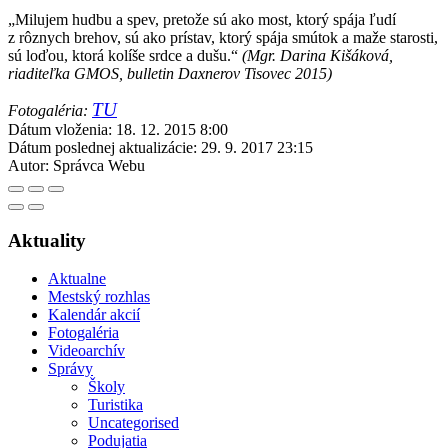
„
Milujem hudbu a spev, pretože sú ako most, ktorý spája ľudí
z rôznych brehov, sú ako prístav, ktorý spája smútok a maže starosti,
sú loďou, ktorá kolíše srdce a dušu.“
(Mgr. Darina Kišáková,
riaditeľka GMOS, bulletin Daxnerov Tisovec 2015)
TU
Fotogaléria:
Dátum vloženia:
18. 12. 2015 8:00
Dátum poslednej aktualizácie:
29. 9. 2017 23:15
Autor:
Správca Webu
Aktuality
Aktualne
Mestský rozhlas
Kalendár akcií
Fotogaléria
Videoarchív
Správy
Školy
Turistika
Uncategorised
Podujatia