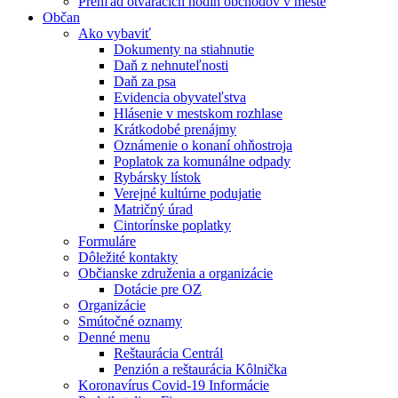
Prehľad otváracích hodín obchodov v meste
Občan
Ako vybaviť
Dokumenty na stiahnutie
Daň z nehnuteľnosti
Daň za psa
Evidencia obyvateľstva
Hlásenie v mestskom rozhlase
Krátkodobé prenájmy
Oznámenie o konaní ohňostroja
Poplatok za komunálne odpady
Rybársky lístok
Verejné kultúrne podujatie
Matričný úrad
Cintorínske poplatky
Formuláre
Dôležité kontakty
Občianske združenia a organizácie
Dotácie pre OZ
Organizácie
Smútočné oznamy
Denné menu
Reštaurácia Centrál
Penzión a reštaurácia Kôlnička
Koronavírus Covid-19 Informácie