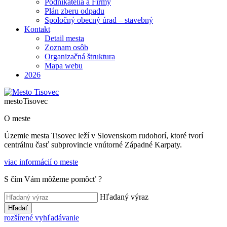
Podnikatelia a Firmy
Plán zberu odpadu
Spoločný obecný úrad – stavebný
Kontakt
Detail mesta
Zoznam osôb
Organizačná štruktura
Mapa webu
2026
mesto
Tisovec
O meste
Územie mesta Tisovec leží v Slovenskom rudohorí, ktoré tvorí
centrálnu časť subprovincie vnútorné Západné Karpaty.
viac informácií o meste
S čím Vám môžeme pomôcť ?
Hľadaný výraz
Hľadať
rozšírené vyhľadávanie