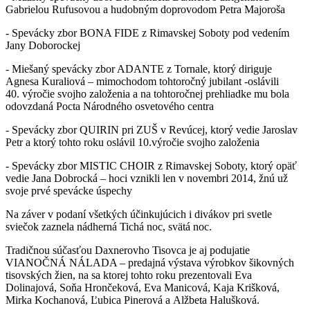
Gabrielou Rufusovou a hudobným doprovodom Petra Majoroša
- Spevácky zbor BONA FIDE z Rimavskej Soboty pod vedením
Jany Doborockej
- Miešaný spevácky zbor ADANTE z Tornale, ktorý diriguje
Agnesa Kuraliová – mimochodom tohtoročný jubilant -oslávili
40. výročie svojho založenia a na tohtoročnej prehliadke mu bola
odovzdaná Pocta Národného osvetového centra
- Spevácky zbor QUIRIN pri ZUŠ v Revúcej, ktorý vedie Jaroslav
Petr a ktorý tohto roku oslávil 10.výročie svojho založenia
- Spevácky zbor MISTIC CHOIR z Rimavskej Soboty, ktorý opäť
vedie Jana Dobrocká – hoci vznikli len v novembri 2014, žnú už
svoje prvé spevácke úspechy
Na záver v podaní všetkých účinkujúcich i divákov pri svetle
sviečok zaznela nádherná Tichá noc, svätá noc.
Tradičnou súčasťou Daxnerovho Tisovca je aj podujatie
VIANOČNÁ NÁLADA – predajná výstava výrobkov šikovných
tisovských žien, na sa ktorej tohto roku prezentovali Eva
Dolinajová, Soňa Hrončeková, Eva Manicová, Kaja Krišková,
Mirka Kochanová, Ľubica Pinerová a Alžbeta Halušková.