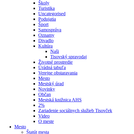
Školy
Turistika
Uncategorised
Podujatia
Šport
Samospráva
Oznamy
Divadlo
Kultúra
Naši
Tisovský spravodaj
Životné prostredie
Úrádná tabuľa
Verejne obstaravania
Mesto
Mestský úrad
Novinky
Občan
Mestská knižnica AHS
2%
Zariadenie sociálnych služieb Tisovček
Video
O meste
Mesto
Štatút mesta