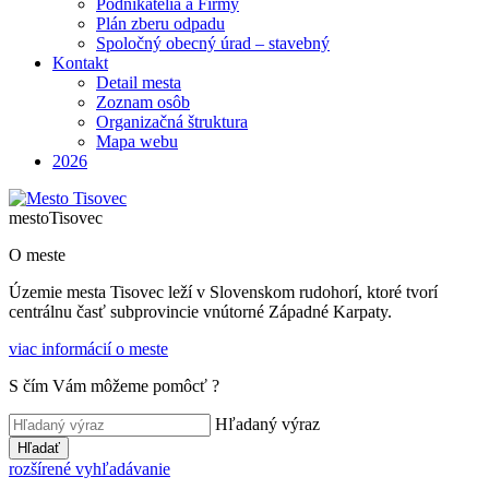
Podnikatelia a Firmy
Plán zberu odpadu
Spoločný obecný úrad – stavebný
Kontakt
Detail mesta
Zoznam osôb
Organizačná štruktura
Mapa webu
2026
mesto
Tisovec
O meste
Územie mesta Tisovec leží v Slovenskom rudohorí, ktoré tvorí
centrálnu časť subprovincie vnútorné Západné Karpaty.
viac informácií o meste
S čím Vám môžeme pomôcť ?
Hľadaný výraz
Hľadať
rozšírené vyhľadávanie