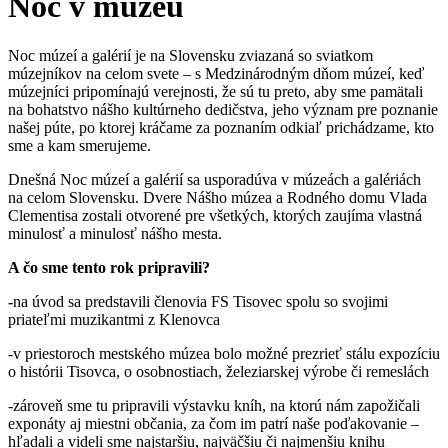
Noc v múzeu
Noc múzeí a galérií je na Slovensku zviazaná so sviatkom
múzejníkov na celom svete – s Medzinárodným dňom múzeí, keď
múzejníci pripomínajú verejnosti, že sú tu preto, aby sme pamätali
na bohatstvo nášho kultúrneho dedičstva, jeho význam pre poznanie
našej púte, po ktorej kráčame za poznaním odkiaľ prichádzame, kto
sme a kam smerujeme.
Dnešná Noc múzeí a galérií sa usporadúva v múzeách a galériách
na celom Slovensku. Dvere Nášho múzea a Rodného domu Vlada
Clementisa zostali otvorené pre všetkých, ktorých zaujíma vlastná
minulosť a minulosť nášho mesta.
A
čo
sme
tento
rok
pripravili?
-
na úvod sa predstavili členovia FS Tisovec spolu so svojimi
priateľmi muzikantmi z Klenovca
-v priestoroch mestského múzea bolo možné prezrieť stálu expozíciu
o histórii Tisovca, o osobnostiach, železiarskej výrobe či remeslách
-zároveň sme tu pripravili výstavku kníh, na ktorú nám zapožičali
exponáty aj miestni občania, za čom im patrí naše poďakovanie –
hľadali a videli sme najstaršiu, najväčšiu či najmenšiu knihu