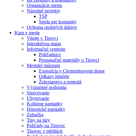
Organizácie mesta
Národné projekty
TSP
Spolu pre komunity
Ochrana osobných údajov
Kam v meste
Vitajte v Tisovci
Interaktívna mapa
Informačné centrum
Pohľadnice
Propagačné materiály o Tisovci
Mestské múzeum
Expozícia v Clementisovom dome
Odkazy histórie
Železiarstvo a remeslá
Významné podujatia
Stravovanie
Ubytovanie
Kultúrne pamiatky
Historické pamiatky
Zubačka
Tipy na túry
Pohľady na Tisovec
Tisovec v médiách