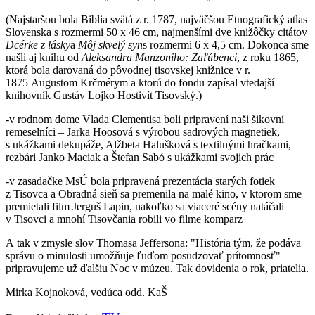
(Najstaršou bola Biblia svätá z r. 1787, najväčšou Etnografický atlas
Slovenska s rozmermi 50 x 46 cm, najmenšími dve knižôčky citátov
Dcérke
z
lásky
a
Môj
skvelý
syn
s rozmermi 6 x 4,5 cm. Dokonca sme
našli aj knihu od
Aleksandra
Manzoniho:
Zaľúbenci
, z roku 1865,
ktorá bola darovaná do pôvodnej tisovskej knižnice v r.
1875 Augustom Krčmérym a ktorú do fondu zapísal vtedajší
knihovník Gustáv Lojko Hostivít Tisovský.)
-v rodnom dome Vlada Clementisa boli pripravení naši šikovní
remeselníci – Jarka Hoosová s výrobou sadrových magnetiek,
s ukážkami dekupáže, Alžbeta Halušková s textilnými hračkami,
rezbári Janko Maciak a Štefan Sabó s ukážkami svojich prác
-v zasadačke MsÚ bola pripravená prezentácia starých fotiek
z Tisovca a Obradná sieň sa premenila na malé kino, v ktorom sme
premietali film Jerguš Lapin, nakoľko sa viaceré scény natáčali
v Tisovci a mnohí Tisovčania robili vo filme komparz
A tak v zmysle slov Thomasa Jeffersona: "História tým, že podáva
správu o minulosti umožňuje ľuďom posudzovať prítomnosť"
pripravujeme už ďalšiu Noc v múzeu. Tak dovidenia o rok, priatelia.
Mirka Kojnoková, vedúca odd. KaŠ