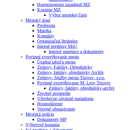
Harmonogram zasadnutí MZ
Komisie MZ
Výbor mestskej časti
Mestský úrad
Prednosta
Matrika
Kontakty
Organizačná štruktúra
Interné predpisy MsU
Interné smernice a dokumenty
Povinné zverejňovanie mesta
Úradná tabuľa mesta
Zmluvy, Faktúry, Objednávky
Zmluvy, faktúry, objednávky Archív
Zmluvy- Služby mesta Tisovec, s.r.o.
Povinné zverejňovanie M. Lesy Tisovec
Zmluvy, faktúry, objednávky-archív
Životné prostredie
Všeobecne záväzné nariadenia
Hospodárenie
Verejné obstarávanie
Mestská polícia
Dokumenty MP
Výberové konania
Iné predpisy a dokumenty