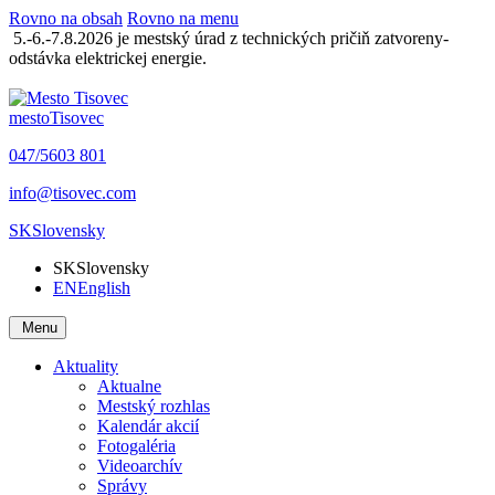
Rovno na obsah
Rovno na menu
5.-6.-7.8.2026 je mestský úrad z technických pričiň zatvoreny-
odstávka elektrickej energie.
mesto
Tisovec
047/5603 801
info@tisovec.com
SK
Slovensky
SK
Slovensky
EN
English
Menu
Aktuality
Aktualne
Mestský rozhlas
Kalendár akcií
Fotogaléria
Videoarchív
Správy