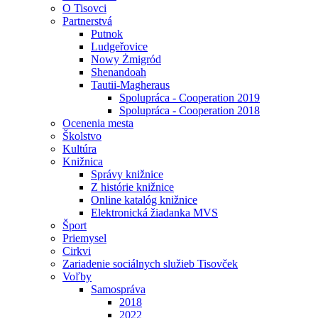
O Tisovci
Partnerstvá
Putnok
Ludgeřovice
Nowy Żmigród
Shenandoah
Tautii-Magheraus
Spolupráca - Cooperation 2019
Spolupráca - Cooperation 2018
Ocenenia mesta
Školstvo
Kultúra
Knižnica
Správy knižnice
Z histórie knižnice
Online katalóg knižnice
Elektronická žiadanka MVS
Šport
Priemysel
Cirkvi
Zariadenie sociálnych služieb Tisovček
Voľby
Samospráva
2018
2022