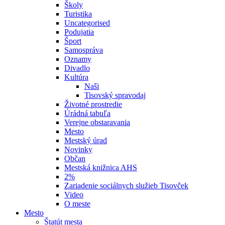
Školy
Turistika
Uncategorised
Podujatia
Šport
Samospráva
Oznamy
Divadlo
Kultúra
Naši
Tisovský spravodaj
Životné prostredie
Úrádná tabuľa
Verejne obstaravania
Mesto
Mestský úrad
Novinky
Občan
Mestská knižnica AHS
2%
Zariadenie sociálnych služieb Tisovček
Video
O meste
Mesto
Štatút mesta