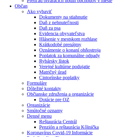
Prehľad otváracích hodín obchodov v meste
Občan
Ako vybaviť
Dokumenty na stiahnutie
Daň z nehnuteľnosti
Daň za psa
Evidencia obyvateľstva
Hlásenie v mestskom rozhlase
Krátkodobé prenájmy
Oznámenie o konaní ohňostroja
Poplatok za komunálne odpady
Rybársky lístok
Verejné kultúrne podujatie
Matričný úrad
Cintorínske poplatky
Formuláre
Dôležité kontakty
Občianske združenia a organizácie
Dotácie pre OZ
Organizácie
Smútočné oznamy
Denné menu
Reštaurácia Centrál
Penzión a reštaurácia Kôlnička
Koronavírus Covid-19 Informácie