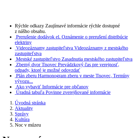
Rýchle odkazy
Zaujímavé informácie rýchle dostupné
z nášho obsahu.
Prerušenie dodávok el.
Oznámenie o prerušení distribúcie
elektriny
Videozáznamy zastupiteľstva
Videozáznamy z mestského
zastupiteľstva
Mestské zastupiteľstvo
Zasadnutia mestského zastupiteľstva
Zberný dvor Tisovec
Prevádzkový čas pre verejnosť,
odpady, ktoré je možné odovzdať
Plán zberu
Harmonogram zberu v meste Tisovec, Termíny
vývozu...
Ako vybaviť
Informácie pre občanov
Úradná tabuľa
Povinne zverejňované informácie
Úvodná stránka
Aktuality
Správy
Kultúra
Noc v múzeu