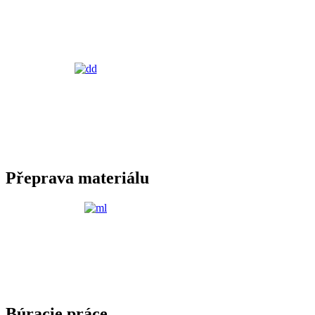
Přeprava materiálu
Búracie práce