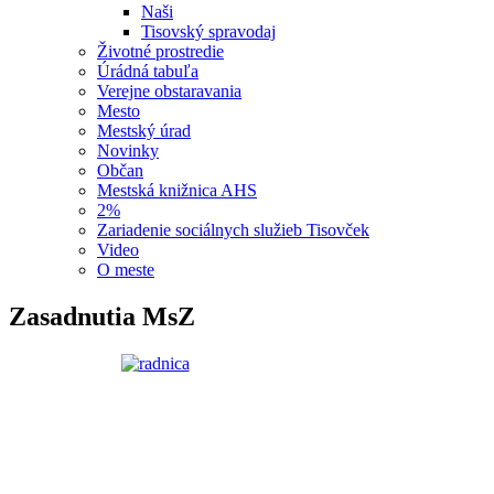
Naši
Tisovský spravodaj
Životné prostredie
Úrádná tabuľa
Verejne obstaravania
Mesto
Mestský úrad
Novinky
Občan
Mestská knižnica AHS
2%
Zariadenie sociálnych služieb Tisovček
Video
O meste
Zasadnutia MsZ