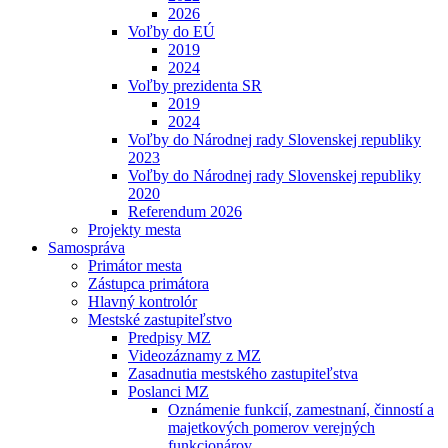
2026
Voľby do EÚ
2019
2024
Voľby prezidenta SR
2019
2024
Voľby do Národnej rady Slovenskej republiky
2023
Voľby do Národnej rady Slovenskej republiky
2020
Referendum 2026
Projekty mesta
Samospráva
Primátor mesta
Zástupca primátora
Hlavný kontrolór
Mestské zastupiteľstvo
Predpisy MZ
Videozáznamy z MZ
Zasadnutia mestského zastupiteľstva
Poslanci MZ
Oznámenie funkcií, zamestnaní, činností a
majetkových pomerov verejných
funkcionárov