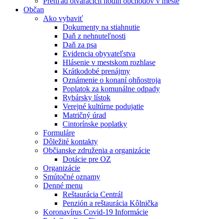
Prehľad otváracích hodín obchodov v meste
Občan
Ako vybaviť
Dokumenty na stiahnutie
Daň z nehnuteľnosti
Daň za psa
Evidencia obyvateľstva
Hlásenie v mestskom rozhlase
Krátkodobé prenájmy
Oznámenie o konaní ohňostroja
Poplatok za komunálne odpady
Rybársky lístok
Verejné kultúrne podujatie
Matričný úrad
Cintorínske poplatky
Formuláre
Dôležité kontakty
Občianske združenia a organizácie
Dotácie pre OZ
Organizácie
Smútočné oznamy
Denné menu
Reštaurácia Centrál
Penzión a reštaurácia Kôlnička
Koronavírus Covid-19 Informácie