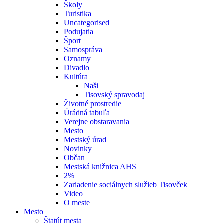
Školy
Turistika
Uncategorised
Podujatia
Šport
Samospráva
Oznamy
Divadlo
Kultúra
Naši
Tisovský spravodaj
Životné prostredie
Úrádná tabuľa
Verejne obstaravania
Mesto
Mestský úrad
Novinky
Občan
Mestská knižnica AHS
2%
Zariadenie sociálnych služieb Tisovček
Video
O meste
Mesto
Štatút mesta