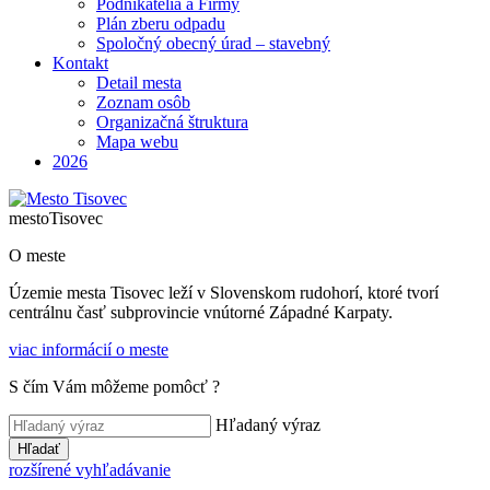
Podnikatelia a Firmy
Plán zberu odpadu
Spoločný obecný úrad – stavebný
Kontakt
Detail mesta
Zoznam osôb
Organizačná štruktura
Mapa webu
2026
mesto
Tisovec
O meste
Územie mesta Tisovec leží v Slovenskom rudohorí, ktoré tvorí
centrálnu časť subprovincie vnútorné Západné Karpaty.
viac informácií o meste
S čím Vám môžeme pomôcť ?
Hľadaný výraz
Hľadať
rozšírené vyhľadávanie