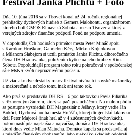
Festival Janka Plichtu + Foto
Dňa 10. júna 2016 sa v Tisovci konal už 24. ročník regionálnej
prehliadky dychových hudieb z Gemera Malohontu, organizátorom
ktorého boli GMOS Rimavská Sobota a mesto Tisovec a ktorý z
verejných zdrojov finančne podporil Fond na podporu umenia.
V dopoludňajších hodinách primátor mesta Peter Mináč spolu
s Karolom Hruškom, Gabrielou Kéry, Mirkou Kojnokovou
a Milanom Slabejom si uctili pamiatku Janka Plichtu, dlhoročného
člena DH Hradovanka, položením kytice na jeho hrobe v Rim.
Sobote. Popoludňajší program tohto roku pokračoval v spoločenskej
sále MsKS kvôli nepriaznivému počasiu.
Už viac ako dve desiatky rokov festival otvárajú tisovské mažoretky
a mažoretčatá a nebolo tomu inak ani tento rok.
Ako prvá sa predstavila DH RS – 6 pod taktovkou Pavla Piliarika
s rôznorodým žánrom, ktorý sa páči poslucháčom. Na malom pódiu
sa postupne vystriedali DH Magnezitár z Jelšavy, ktorý vedie Ján
Bukóci, Dychová hudba mesta Hnúšťa, ktorej dirigentskú taktovku
drží Peter Majoroš (inak hral až v 4 zúčastnených dychovkách),
potom nastúpila najstaršia a najväčšia, domáca DH Hradovanka,
ktorú dnes vedie Milan Matucha. Domáca kapela sa predstavila aj
s mladším členským obohatením, lebo niekoľko skladieb odohrali