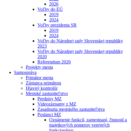
2026
Voľby do EÚ
2019
2024
Voľby prezidenta SR
2019
2024
Voľby do Národnej rady Slovenskej republiky
2023
Voľby do Národnej rady Slovenskej republiky
2020
Referendum 2026
Projekty mesta
Samospráva
Primátor mesta
Zástupca primátora
Hlavný kontrolór
Mestské zastupiteľstvo
Predpisy MZ
Videozáznamy z MZ
Zasadnutia mestského zastupiteľstva
Poslanci MZ
Oznámenie funkcií, zamestnaní, činností a
majetkových pomerov verejných
funkcionárov