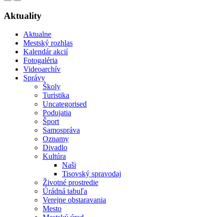
Aktuality
Aktualne
Mestský rozhlas
Kalendár akcií
Fotogaléria
Videoarchív
Správy
Školy
Turistika
Uncategorised
Podujatia
Šport
Samospráva
Oznamy
Divadlo
Kultúra
Naši
Tisovský spravodaj
Životné prostredie
Úrádná tabuľa
Verejne obstaravania
Mesto