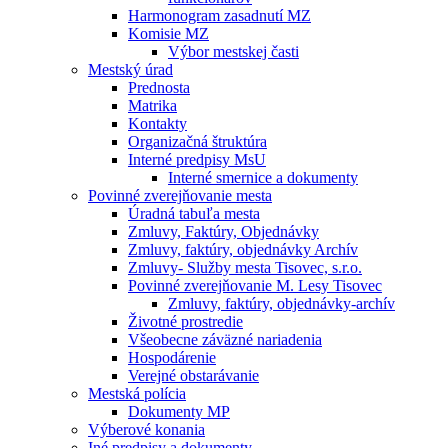
Harmonogram zasadnutí MZ
Komisie MZ
Výbor mestskej časti
Mestský úrad
Prednosta
Matrika
Kontakty
Organizačná štruktúra
Interné predpisy MsU
Interné smernice a dokumenty
Povinné zverejňovanie mesta
Úradná tabuľa mesta
Zmluvy, Faktúry, Objednávky
Zmluvy, faktúry, objednávky Archív
Zmluvy- Služby mesta Tisovec, s.r.o.
Povinné zverejňovanie M. Lesy Tisovec
Zmluvy, faktúry, objednávky-archív
Životné prostredie
Všeobecne záväzné nariadenia
Hospodárenie
Verejné obstarávanie
Mestská polícia
Dokumenty MP
Výberové konania
Iné predpisy a dokumenty