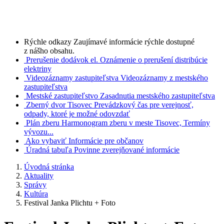
Rýchle odkazy
Zaujímavé informácie rýchle dostupné
z nášho obsahu.
Prerušenie dodávok el.
Oznámenie o prerušení distribúcie
elektriny
Videozáznamy zastupiteľstva
Videozáznamy z mestského
zastupiteľstva
Mestské zastupiteľstvo
Zasadnutia mestského zastupiteľstva
Zberný dvor Tisovec
Prevádzkový čas pre verejnosť,
odpady, ktoré je možné odovzdať
Plán zberu
Harmonogram zberu v meste Tisovec, Termíny
vývozu...
Ako vybaviť
Informácie pre občanov
Úradná tabuľa
Povinne zverejňované informácie
Úvodná stránka
Aktuality
Správy
Kultúra
Festival Janka Plichtu + Foto