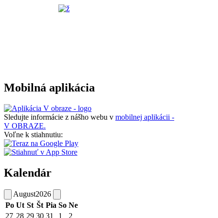
Mobilná aplikácia
Sledujte informácie z nášho webu v
mobilnej aplikácii -
V OBRAZE.
Voľne k stiahnutiu:
Kalendár
August
2026
Po
Ut
St
Št
Pia
So
Ne
27
28
29
30
31
1
2