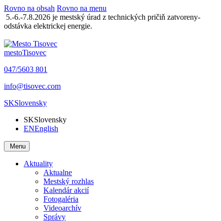
Rovno na obsah
Rovno na menu
5.-6.-7.8.2026 je mestský úrad z technických pričiň zatvoreny-
odstávka elektrickej energie.
mesto
Tisovec
047/5603 801
info@tisovec.com
SK
Slovensky
SK
Slovensky
EN
English
Menu
Aktuality
Aktualne
Mestský rozhlas
Kalendár akcií
Fotogaléria
Videoarchív
Správy