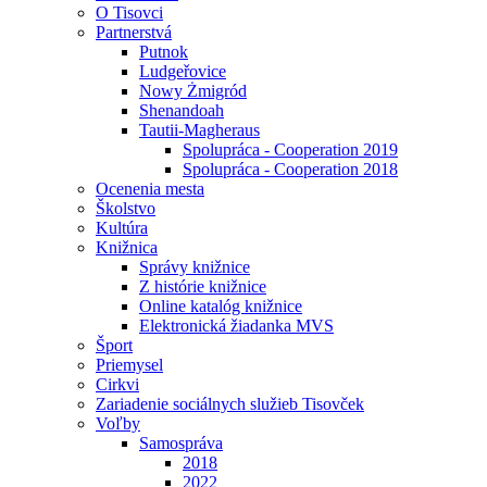
O Tisovci
Partnerstvá
Putnok
Ludgeřovice
Nowy Żmigród
Shenandoah
Tautii-Magheraus
Spolupráca - Cooperation 2019
Spolupráca - Cooperation 2018
Ocenenia mesta
Školstvo
Kultúra
Knižnica
Správy knižnice
Z histórie knižnice
Online katalóg knižnice
Elektronická žiadanka MVS
Šport
Priemysel
Cirkvi
Zariadenie sociálnych služieb Tisovček
Voľby
Samospráva
2018
2022