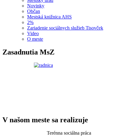
Mestský úrad
Novinky
Občan
Mestská knižnica AHS
2%
Zariadenie sociálnych služieb Tisovček
Video
O meste
Zasadnutia MsZ
V našom meste sa realizuje
Terénna sociálna práca