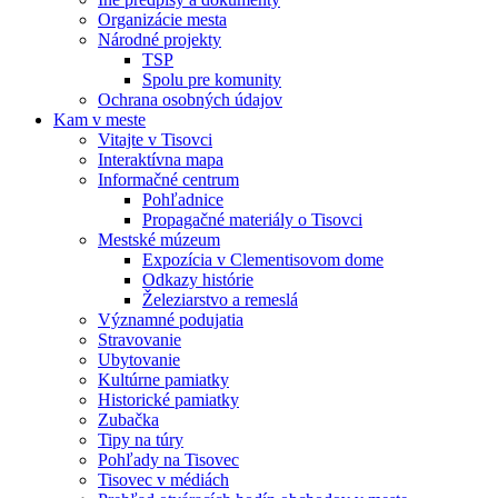
Organizácie mesta
Národné projekty
TSP
Spolu pre komunity
Ochrana osobných údajov
Kam v meste
Vitajte v Tisovci
Interaktívna mapa
Informačné centrum
Pohľadnice
Propagačné materiály o Tisovci
Mestské múzeum
Expozícia v Clementisovom dome
Odkazy histórie
Železiarstvo a remeslá
Významné podujatia
Stravovanie
Ubytovanie
Kultúrne pamiatky
Historické pamiatky
Zubačka
Tipy na túry
Pohľady na Tisovec
Tisovec v médiách