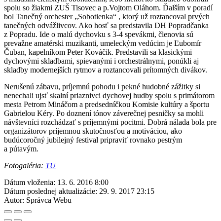
spolu so žiakmi ZUŠ Tisovec a p.Vojtom Oláhom. Ďalším v poradí
bol Tanečný orchester „Sobotienka“ , ktorý už roztancoval prvých
tanečných odvážlivcov. Ako hosť sa predstavila DH Popradčanka
z Popradu. Ide o malú dychovku s 3-4 spevákmi, členovia sú
prevažne amatérski muzikanti, umeleckým vedúcim je Ľubomír
Čuban, kapelníkom Peter Kováčik. Predstavili sa klasickými
dychovými skladbami, spievanými i orchestrálnymi, ponúkli aj
skladby modernejších rytmov a roztancovali prítomných divákov.
Nerušenú zábavu, príjemnú pohodu i pekné hudobné zážitky si
nenechali ujsť skalní priaznivci dychovej hudby spolu s primátorom
mesta Petrom Mináčom a predsedníčkou Komisie kultúry a športu
Gabrielou Kéry. Po doznení tónov záverečnej pesničky sa mohli
návštevníci rozchádzať s príjemnými pocitmi. Dobrá nálada bola pre
organizátorov príjemnou skutočnosťou a motiváciou, ako
budúcoročný jubilejný festival pripraviť rovnako pestrým
a pútavým.
Fotogaléria:
TU
Dátum vloženia:
13. 6. 2016 8:00
Dátum poslednej aktualizácie:
29. 9. 2017 23:15
Autor:
Správca Webu