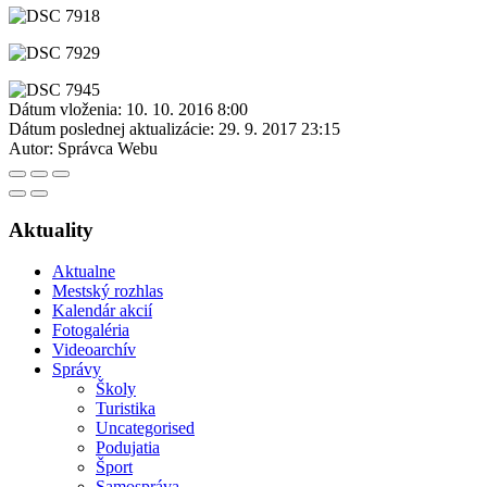
Dátum vloženia:
10. 10. 2016 8:00
Dátum poslednej aktualizácie:
29. 9. 2017 23:15
Autor:
Správca Webu
Aktuality
Aktualne
Mestský rozhlas
Kalendár akcií
Fotogaléria
Videoarchív
Správy
Školy
Turistika
Uncategorised
Podujatia
Šport
Samospráva