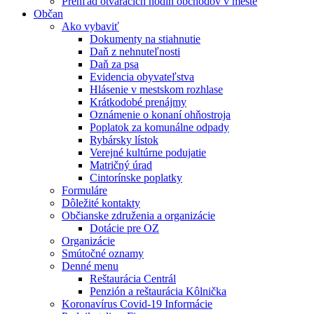
Prehľad otváracích hodín obchodov v meste
Občan
Ako vybaviť
Dokumenty na stiahnutie
Daň z nehnuteľnosti
Daň za psa
Evidencia obyvateľstva
Hlásenie v mestskom rozhlase
Krátkodobé prenájmy
Oznámenie o konaní ohňostroja
Poplatok za komunálne odpady
Rybársky lístok
Verejné kultúrne podujatie
Matričný úrad
Cintorínske poplatky
Formuláre
Dôležité kontakty
Občianske združenia a organizácie
Dotácie pre OZ
Organizácie
Smútočné oznamy
Denné menu
Reštaurácia Centrál
Penzión a reštaurácia Kôlnička
Koronavírus Covid-19 Informácie