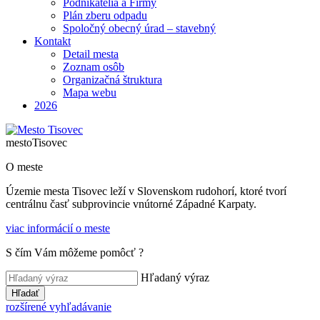
Podnikatelia a Firmy
Plán zberu odpadu
Spoločný obecný úrad – stavebný
Kontakt
Detail mesta
Zoznam osôb
Organizačná štruktura
Mapa webu
2026
mesto
Tisovec
O meste
Územie mesta Tisovec leží v Slovenskom rudohorí, ktoré tvorí
centrálnu časť subprovincie vnútorné Západné Karpaty.
viac informácií o meste
S čím Vám môžeme pomôcť ?
Hľadaný výraz
Hľadať
rozšírené vyhľadávanie