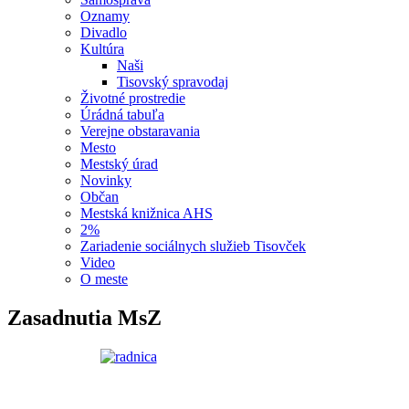
Oznamy
Divadlo
Kultúra
Naši
Tisovský spravodaj
Životné prostredie
Úrádná tabuľa
Verejne obstaravania
Mesto
Mestský úrad
Novinky
Občan
Mestská knižnica AHS
2%
Zariadenie sociálnych služieb Tisovček
Video
O meste
Zasadnutia MsZ