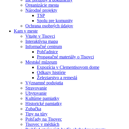
Organizácie mesta
Národné projekty
TSP
Spolu pre komunity
Ochrana osobných údajov
Kam v meste
Vitajte v Tisovci
Interaktívna mapa
Informačné centrum
Pohľadnice
Propagačné materiály o Tisovci
Mestské múzeum
Expozícia v Clementisovom dome
Odkazy histórie
Železiarstvo a remeslá
Významné podujatia
Stravovanie
Ubytovanie
Kultúrne pamiatky
Historické pamiatky
Zubačka
Tipy na túry
Pohľady na Tisovec
Tisovec v médiách