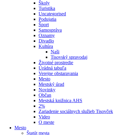
Školy
Turistika
Uncategorised
Podujatia
Šport
Samospráva
Oznamy
Divadlo
Kultúra
Naši
Tisovský spravodaj
Životné prostredie
Úrádná tabuľa
Verejne obstaravania
Mesto
Mestský úrad
Novinky
Občan
Mestská knižnica AHS
2%
Zariadenie sociálnych služieb Tisovček
Video
O meste
Mesto
Štatút mesta