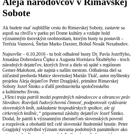
Aleja národovcov v Rimavskej
Sobote
Ak budete mať najbližšie cestu do Rimavskej Soboty, zastavte sa
aspoň na chvíľu v parku pri Dome kultúry a vzdajte hold
významným tisovským osobnostiam, ktorým busty tu postavili –
Terézia Vansová, Štefan Marko Daxner, Bohuš Nosák Nezabudov.
Najnovšie – 6.10.2016 - tu boli odhalené busty Dr. Pavla Jozeffyho,
Jonatána Dobroslava Čipku a Augusta Horislava Škultétyho - troch
národných dejateľov, ktorých život a dielo sú späté s regiónom
Gemer-Malohont, ale najmä s naším mestom. Odhalenia diel sa
zúčastnil predseda Matice slovenskej Marián Tkáč, autor myšlienky
projektu Aleja dejateľov Peter Dragijský, primátor Rimavskej
Soboty Jozef Šimko a ďalší predstavitelia spoločenského
a kultúrneho života.
„
Všetci traja patrili medzi popredných národovcov a obrancov práv
Slovákov. Rozvíjali ľudovýchovnú činnosť, podporovali vydávanie
slovenských kníh, zakladanie hospodárskych spolkov, ale aj
cirkevných knižníc,“
pripomenul zásluhy dejateľov Jozef Šimko.
Dodal, že patrili k významným zberateľom slovenských povestí
a rozprávok a obohatili tiež celé slovenské študentské hnutie. Peter
Gragijský vyzdvihol význam stavania podobných pamätníkov ako