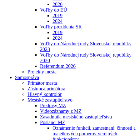
2026
Voľby do EÚ
2019
2024
Voľby prezidenta SR
2019
2024
Voľby do Národnej rady Slovenskej republiky
2023
Voľby do Národnej rady Slovenskej republiky
2020
Referendum 2026
Projekty mesta
Samospráva
Primátor mesta
Zástupca primátora
Hlavný kontrolór
Mestské zastupiteľstvo
Predpisy MZ
Videozáznamy z MZ
Zasadnutia mestského zastupiteľstva
Poslanci MZ
Oznámenie funkcií, zamestnaní, činností a
majetkových pomerov verejných
funkcionárov