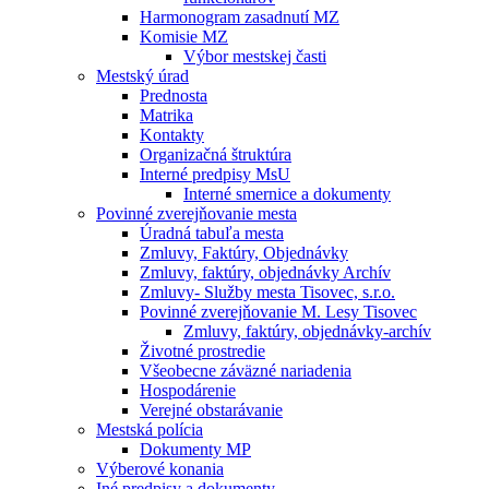
Harmonogram zasadnutí MZ
Komisie MZ
Výbor mestskej časti
Mestský úrad
Prednosta
Matrika
Kontakty
Organizačná štruktúra
Interné predpisy MsU
Interné smernice a dokumenty
Povinné zverejňovanie mesta
Úradná tabuľa mesta
Zmluvy, Faktúry, Objednávky
Zmluvy, faktúry, objednávky Archív
Zmluvy- Služby mesta Tisovec, s.r.o.
Povinné zverejňovanie M. Lesy Tisovec
Zmluvy, faktúry, objednávky-archív
Životné prostredie
Všeobecne záväzné nariadenia
Hospodárenie
Verejné obstarávanie
Mestská polícia
Dokumenty MP
Výberové konania
Iné predpisy a dokumenty