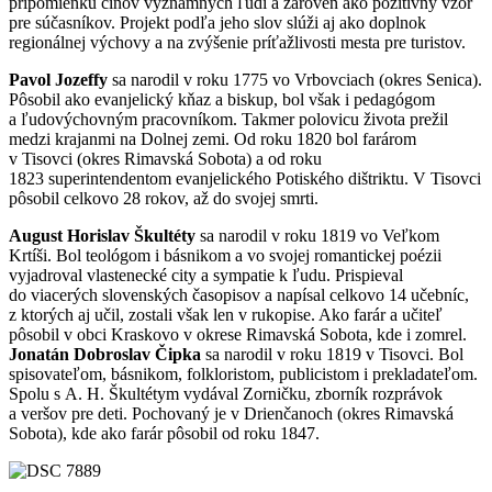
pripomienku činov významných ľudí a zároveň ako pozitívny vzor
pre súčasníkov. Projekt podľa jeho slov slúži aj ako doplnok
regionálnej výchovy a na zvýšenie príťažlivosti mesta pre turistov.
Pavol Jozeffy
sa narodil v roku 1775 vo Vrbovciach (okres Senica).
Pôsobil ako evanjelický kňaz a biskup, bol však i pedagógom
a ľudovýchovným pracovníkom. Takmer polovicu života prežil
medzi krajanmi na Dolnej zemi. Od roku 1820 bol farárom
v Tisovci (okres Rimavská Sobota) a od roku
1823 superintendentom evanjelického Potiského dištriktu. V Tisovci
pôsobil celkovo 28 rokov, až do svojej smrti.
August Horislav Škultéty
sa narodil v roku 1819 vo Veľkom
Krtíši. Bol teológom i básnikom a vo svojej romantickej poézii
vyjadroval vlastenecké city a sympatie k ľudu. Prispieval
do viacerých slovenských časopisov a napísal celkovo 14 učebníc,
z ktorých aj učil, zostali však len v rukopise. Ako farár a učiteľ
pôsobil v obci Kraskovo v okrese Rimavská Sobota, kde i zomrel.
Jonatán Dobroslav Čipka
sa narodil v roku 1819 v Tisovci. Bol
spisovateľom, básnikom, folkloristom, publicistom i prekladateľom.
Spolu s A. H. Škultétym vydával Zorničku, zborník rozprávok
a veršov pre deti. Pochovaný je v Drienčanoch (okres Rimavská
Sobota), kde ako farár pôsobil od roku 1847.