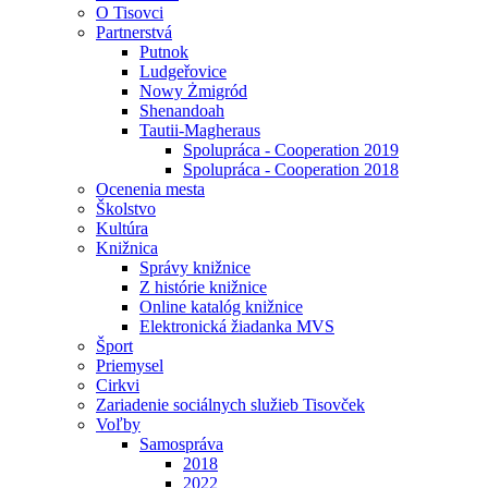
O Tisovci
Partnerstvá
Putnok
Ludgeřovice
Nowy Żmigród
Shenandoah
Tautii-Magheraus
Spolupráca - Cooperation 2019
Spolupráca - Cooperation 2018
Ocenenia mesta
Školstvo
Kultúra
Knižnica
Správy knižnice
Z histórie knižnice
Online katalóg knižnice
Elektronická žiadanka MVS
Šport
Priemysel
Cirkvi
Zariadenie sociálnych služieb Tisovček
Voľby
Samospráva
2018
2022