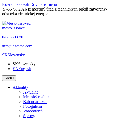
Rovno na obsah
Rovno na menu
5.-6.-7.8.2026 je mestský úrad z technických pričiň zatvoreny-
odstávka elektrickej energie.
mesto
Tisovec
047/5603 801
info@tisovec.com
SK
Slovensky
SK
Slovensky
EN
English
Menu
Aktuality
Aktualne
Mestský rozhlas
Kalendár akcií
Fotogaléria
Videoarchív
Správy