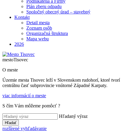
Podnikatelia a Firmy
Plán zberu odpadu
Spoločný obecný úrad – stavebný
Kontakt
Detail mesta
Zoznam osôb
Organizačná štruktura
Mapa webu
2026
mesto
Tisovec
O meste
Územie mesta Tisovec leží v Slovenskom rudohorí, ktoré tvorí
centrálnu časť subprovincie vnútorné Západné Karpaty.
viac informácií o meste
S čím Vám môžeme pomôcť ?
Hľadaný výraz
Hľadať
rozšírené vyhľadávanie