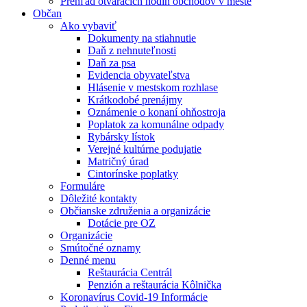
Prehľad otváracích hodín obchodov v meste
Občan
Ako vybaviť
Dokumenty na stiahnutie
Daň z nehnuteľnosti
Daň za psa
Evidencia obyvateľstva
Hlásenie v mestskom rozhlase
Krátkodobé prenájmy
Oznámenie o konaní ohňostroja
Poplatok za komunálne odpady
Rybársky lístok
Verejné kultúrne podujatie
Matričný úrad
Cintorínske poplatky
Formuláre
Dôležité kontakty
Občianske združenia a organizácie
Dotácie pre OZ
Organizácie
Smútočné oznamy
Denné menu
Reštaurácia Centrál
Penzión a reštaurácia Kôlnička
Koronavírus Covid-19 Informácie