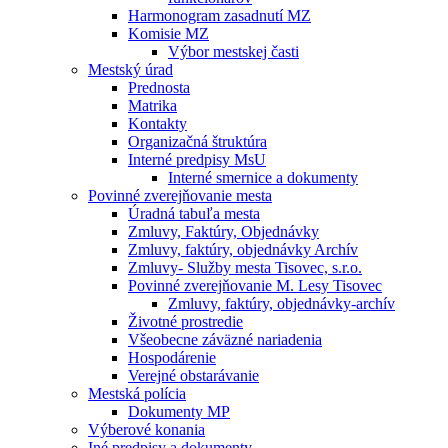
Harmonogram zasadnutí MZ
Komisie MZ
Výbor mestskej časti
Mestský úrad
Prednosta
Matrika
Kontakty
Organizačná štruktúra
Interné predpisy MsU
Interné smernice a dokumenty
Povinné zverejňovanie mesta
Úradná tabuľa mesta
Zmluvy, Faktúry, Objednávky
Zmluvy, faktúry, objednávky Archív
Zmluvy- Služby mesta Tisovec, s.r.o.
Povinné zverejňovanie M. Lesy Tisovec
Zmluvy, faktúry, objednávky-archív
Životné prostredie
Všeobecne záväzné nariadenia
Hospodárenie
Verejné obstarávanie
Mestská polícia
Dokumenty MP
Výberové konania
Iné predpisy a dokumenty