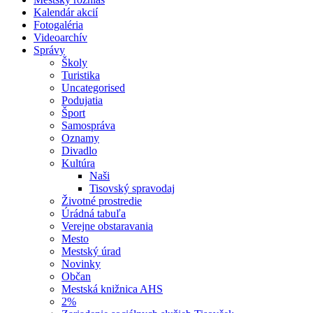
Kalendár akcií
Fotogaléria
Videoarchív
Správy
Školy
Turistika
Uncategorised
Podujatia
Šport
Samospráva
Oznamy
Divadlo
Kultúra
Naši
Tisovský spravodaj
Životné prostredie
Úrádná tabuľa
Verejne obstaravania
Mesto
Mestský úrad
Novinky
Občan
Mestská knižnica AHS
2%