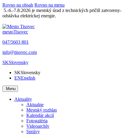
Rovno na obsah
Rovno na menu
5.-6.-7.8.2026 je mestský úrad z technických pričiň zatvoreny-
odstávka elektrickej energie.
mesto
Tisovec
047/5603 801
info@tisovec.com
SK
Slovensky
SK
Slovensky
EN
English
Menu
Aktuality
Aktualne
Mestský rozhlas
Kalendár akcií
Fotogaléria
Videoarchív
Správy