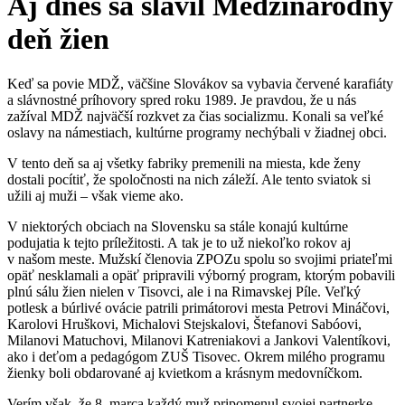
Aj dnes sa slávil Medzinárodný
deň žien
Keď sa povie MDŽ, väčšine Slovákov sa vybavia červené karafiáty
a slávnostné príhovory spred roku 1989. Je pravdou, že u nás
zažíval MDŽ najväčší rozkvet za čias socializmu. Konali sa veľké
oslavy na námestiach, kultúrne programy nechýbali v žiadnej obci.
V tento deň sa aj všetky fabriky premenili na miesta, kde ženy
dostali pocítiť, že spoločnosti na nich záleží. Ale tento sviatok si
užili aj muži – však vieme ako.
V niektorých obciach na Slovensku sa stále konajú kultúrne
podujatia k tejto príležitosti. A tak je to už niekoľko rokov aj
v našom meste. Mužskí členovia ZPOZu spolu so svojimi priateľmi
opäť nesklamali a opäť pripravili výborný program, ktorým pobavili
plnú sálu žien nielen v Tisovci, ale i na Rimavskej Píle. Veľký
potlesk a búrlivé ovácie patrili primátorovi mesta Petrovi Mináčovi,
Karolovi Hruškovi, Michalovi Stejskalovi, Štefanovi Sabóovi,
Milanovi Matuchovi, Milanovi Katreniakovi a Jankovi Valentíkovi,
ako i deťom a pedagógom ZUŠ Tisovec. Okrem milého programu
žienky boli obdarované aj kvietkom a krásnym medovníčkom.
Verím však, že 8. marca každý muž pripomenul svojej partnerke,