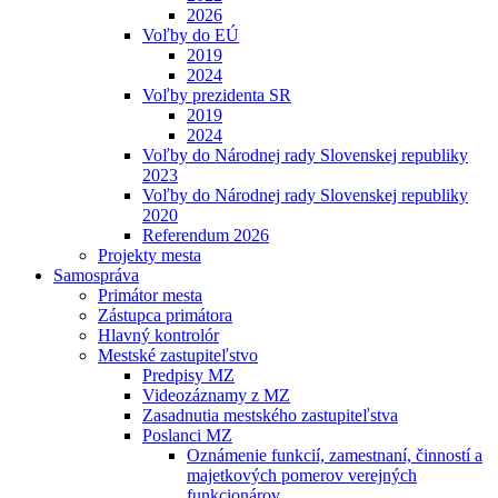
2026
Voľby do EÚ
2019
2024
Voľby prezidenta SR
2019
2024
Voľby do Národnej rady Slovenskej republiky
2023
Voľby do Národnej rady Slovenskej republiky
2020
Referendum 2026
Projekty mesta
Samospráva
Primátor mesta
Zástupca primátora
Hlavný kontrolór
Mestské zastupiteľstvo
Predpisy MZ
Videozáznamy z MZ
Zasadnutia mestského zastupiteľstva
Poslanci MZ
Oznámenie funkcií, zamestnaní, činností a
majetkových pomerov verejných
funkcionárov