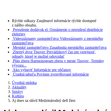
Rýchle odkazy
Zaujímavé informácie rýchle dostupné
z nášho obsahu.
Prerušenie dodávok el.
Oznámenie o prerušení distribúcie
elektriny
Videozáznamy zastupiteľstva
Videozáznamy z mestského
zastupiteľstva
Mestské zastupiteľstvo
Zasadnutia mestského zastupiteľstva
Zberný dvor Tisovec
Prevádzkový čas pre verejnosť,
odpady, ktoré je možné odovzdať
Plán zberu
Harmonogram zberu v meste Tisovec, Termíny
vývozu...
Ako vybaviť
Informácie pre občanov
Úradná tabuľa
Povinne zverejňované informácie
Úvodná stránka
Aktuality
Správy
Kultúra
Aj dnes sa slávil Medzinárodný deň žien