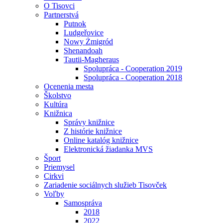
O Tisovci
Partnerstvá
Putnok
Ludgeřovice
Nowy Żmigród
Shenandoah
Tautii-Magheraus
Spolupráca - Cooperation 2019
Spolupráca - Cooperation 2018
Ocenenia mesta
Školstvo
Kultúra
Knižnica
Správy knižnice
Z histórie knižnice
Online katalóg knižnice
Elektronická žiadanka MVS
Šport
Priemysel
Cirkvi
Zariadenie sociálnych služieb Tisovček
Voľby
Samospráva
2018
2022