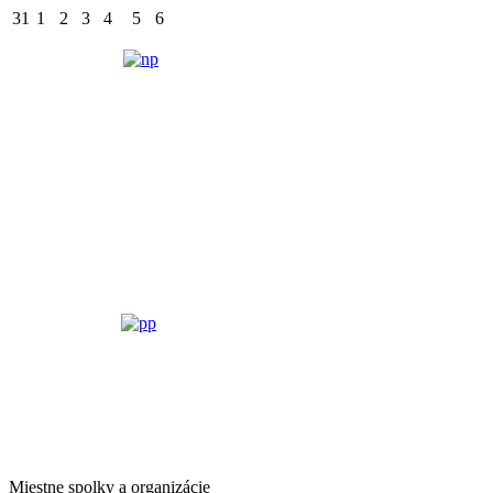
31
1
2
3
4
5
6
Miestne spolky a organizácie