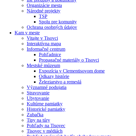
Organizácie mesta
Národné projekty
TSP
Spolu pre komunity
Ochrana osobných údajov
Kam v meste
Vitajte v Tisovci
Interaktívna mapa
Informačné centrum
Pohľadnice
Propagačné materiály o Tisovci
Mestské múzeum
Expozícia v Clementisovom dome
Odkazy histórie
Železiarstvo a remeslá
Významné podujatia
Stravovanie
Ubytovanie
Kultúrne pamiatky
Historické pamiatky
Zubačka
Tipy na túry
Pohľady na Tisovec
Tisovec v médiách