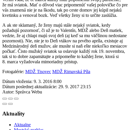
že má sviatok. Mať o dôvod viac pripomenúť vašej polovičke čo pre
vás znamená nie je na škodu, tak po ceste domov jej kúpil nejakú
kvetinku a venoval bozk. Veď všetky ženy si to určite zaslúžia.
A ak ste sklamaný, že ženy majú stále nejaký sviatok, kedy
požadujú pozornosť, či už je to Valentín, MDŽ alebo Deň matiek,
vedzte, že aj chlapi majú svoj deň (aj keď sa mu väčšinou nedostane
pozornosti). Nie, nie je to Deň vtákov na prvého apríla, existuje aj
Medzinárodný deň mužov, ale musíte si naň ešte niekoľko mesiacov
počkať. Čisto mužský sviatok sa oslavuje každý rok 19. novembra,
tak si to dobre zapamätajte a pripomeňte to každej žene, ktorá si
8. marca vyžadovala mimoriadny prístup.
Fotogalérie:
MDŽ Tisovec
MDŽ Rimavská Píla
Dátum vloženia:
9. 3. 2016 8:00
Dátum poslednej aktualizácie:
29. 9. 2017 23:15
Autor:
Správca Webu
Aktuality
Aktualne
Mestský rozhlas