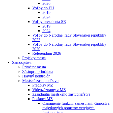
2026
Voľby do EÚ
2019
2024
Voľby prezidenta SR
2019
2024
Voľby do Národnej rady Slovenskej republiky
2023
Voľby do Národnej rady Slovenskej republiky
2020
Referendum 2026
Projekty mesta
Samospráva
Primátor mesta
Zástupca primátora
Hlavný kontrolór
Mestské zastupiteľstvo
Predpisy MZ
Videozáznamy z MZ
Zasadnutia mestského zastupiteľstva
Poslanci MZ
Oznámenie funkcií, zamestnaní, činností a
majetkových pomerov verejných
funkcionárov