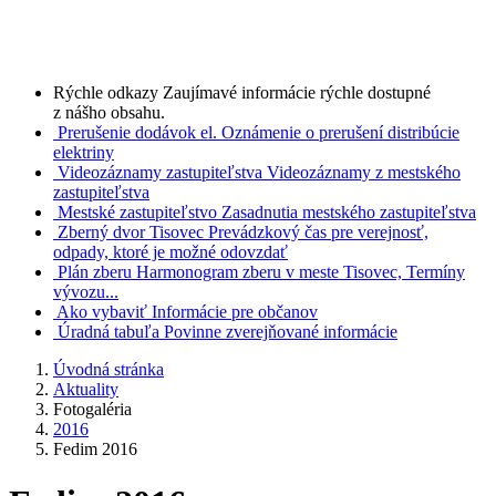
Rýchle odkazy
Zaujímavé informácie rýchle dostupné
z nášho obsahu.
Prerušenie dodávok el.
Oznámenie o prerušení distribúcie
elektriny
Videozáznamy zastupiteľstva
Videozáznamy z mestského
zastupiteľstva
Mestské zastupiteľstvo
Zasadnutia mestského zastupiteľstva
Zberný dvor Tisovec
Prevádzkový čas pre verejnosť,
odpady, ktoré je možné odovzdať
Plán zberu
Harmonogram zberu v meste Tisovec, Termíny
vývozu...
Ako vybaviť
Informácie pre občanov
Úradná tabuľa
Povinne zverejňované informácie
Úvodná stránka
Aktuality
Fotogaléria
2016
Fedim 2016