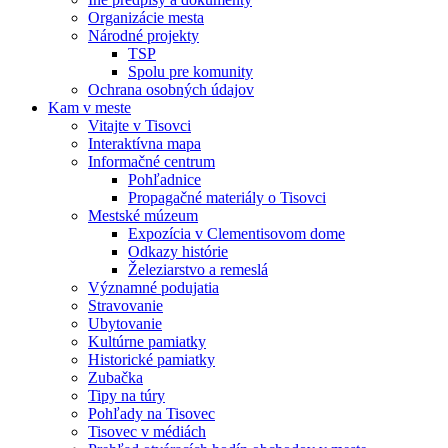
Organizácie mesta
Národné projekty
TSP
Spolu pre komunity
Ochrana osobných údajov
Kam v meste
Vitajte v Tisovci
Interaktívna mapa
Informačné centrum
Pohľadnice
Propagačné materiály o Tisovci
Mestské múzeum
Expozícia v Clementisovom dome
Odkazy histórie
Železiarstvo a remeslá
Významné podujatia
Stravovanie
Ubytovanie
Kultúrne pamiatky
Historické pamiatky
Zubačka
Tipy na túry
Pohľady na Tisovec
Tisovec v médiách