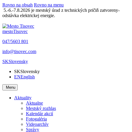
Rovno na obsah
Rovno na menu
5.-6.-7.8.2026 je mestský úrad z technických pričiň zatvoreny-
odstávka elektrickej energie.
mesto
Tisovec
047/5603 801
info@tisovec.com
SK
Slovensky
SK
Slovensky
EN
English
Menu
Aktuality
Aktualne
Mestský rozhlas
Kalendár akcií
Fotogaléria
Videoarchív
Správy