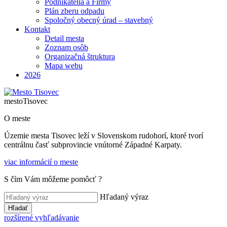
Podnikatelia a Firmy
Plán zberu odpadu
Spoločný obecný úrad – stavebný
Kontakt
Detail mesta
Zoznam osôb
Organizačná štruktura
Mapa webu
2026
mesto
Tisovec
O meste
Územie mesta Tisovec leží v Slovenskom rudohorí, ktoré tvorí
centrálnu časť subprovincie vnútorné Západné Karpaty.
viac informácií o meste
S čím Vám môžeme pomôcť ?
Hľadaný výraz
Hľadať
rozšírené vyhľadávanie