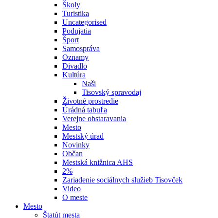
Školy
Turistika
Uncategorised
Podujatia
Šport
Samospráva
Oznamy
Divadlo
Kultúra
Naši
Tisovský spravodaj
Životné prostredie
Úrádná tabuľa
Verejne obstaravania
Mesto
Mestský úrad
Novinky
Občan
Mestská knižnica AHS
2%
Zariadenie sociálnych služieb Tisovček
Video
O meste
Mesto
Štatút mesta