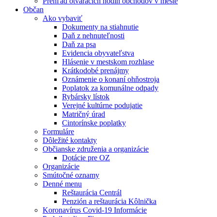
Prehľad otváracích hodín obchodov v meste
Občan
Ako vybaviť
Dokumenty na stiahnutie
Daň z nehnuteľnosti
Daň za psa
Evidencia obyvateľstva
Hlásenie v mestskom rozhlase
Krátkodobé prenájmy
Oznámenie o konaní ohňostroja
Poplatok za komunálne odpady
Rybársky lístok
Verejné kultúrne podujatie
Matričný úrad
Cintorínske poplatky
Formuláre
Dôležité kontakty
Občianske združenia a organizácie
Dotácie pre OZ
Organizácie
Smútočné oznamy
Denné menu
Reštaurácia Centrál
Penzión a reštaurácia Kôlnička
Koronavírus Covid-19 Informácie