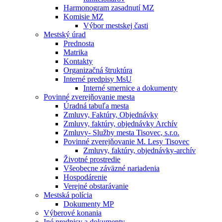
Harmonogram zasadnutí MZ
Komisie MZ
Výbor mestskej časti
Mestský úrad
Prednosta
Matrika
Kontakty
Organizačná štruktúra
Interné predpisy MsU
Interné smernice a dokumenty
Povinné zverejňovanie mesta
Úradná tabuľa mesta
Zmluvy, Faktúry, Objednávky
Zmluvy, faktúry, objednávky Archív
Zmluvy- Služby mesta Tisovec, s.r.o.
Povinné zverejňovanie M. Lesy Tisovec
Zmluvy, faktúry, objednávky-archív
Životné prostredie
Všeobecne záväzné nariadenia
Hospodárenie
Verejné obstarávanie
Mestská polícia
Dokumenty MP
Výberové konania
Iné predpisy a dokumenty