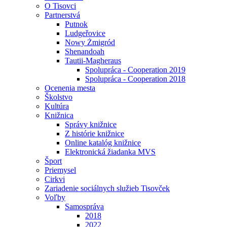
O Tisovci
Partnerstvá
Putnok
Ludgeřovice
Nowy Żmigród
Shenandoah
Tautii-Magheraus
Spolupráca - Cooperation 2019
Spolupráca - Cooperation 2018
Ocenenia mesta
Školstvo
Kultúra
Knižnica
Správy knižnice
Z histórie knižnice
Online katalóg knižnice
Elektronická žiadanka MVS
Šport
Priemysel
Cirkvi
Zariadenie sociálnych služieb Tisovček
Voľby
Samospráva
2018
2022