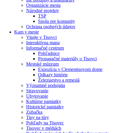
Organizácie mesta
Národné projekty
TSP
Spolu pre komunity
Ochrana osobných údajov
Kam v meste
Vitajte v Tisovci
Interaktívna mapa
Informačné centrum
Pohľadnice
Propagačné materiály o Tisovci
Mestské múzeum
Expozícia v Clementisovom dome
Odkazy histórie
Železiarstvo a remeslá
Významné podujatia
Stravovanie
Ubytovanie
Kultúrne pamiatky
Historické pamiatky
Zubačka
Tipy na túry
Pohľady na Tisovec
Tisovec v médiách