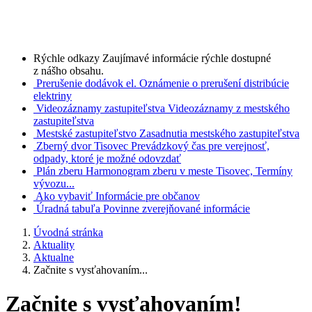
Rýchle odkazy
Zaujímavé informácie rýchle dostupné
z nášho obsahu.
Prerušenie dodávok el.
Oznámenie o prerušení distribúcie
elektriny
Videozáznamy zastupiteľstva
Videozáznamy z mestského
zastupiteľstva
Mestské zastupiteľstvo
Zasadnutia mestského zastupiteľstva
Zberný dvor Tisovec
Prevádzkový čas pre verejnosť,
odpady, ktoré je možné odovzdať
Plán zberu
Harmonogram zberu v meste Tisovec, Termíny
vývozu...
Ako vybaviť
Informácie pre občanov
Úradná tabuľa
Povinne zverejňované informácie
Úvodná stránka
Aktuality
Aktualne
Začnite s vysťahovaním...
Začnite s vysťahovaním!