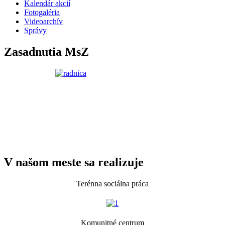
Kalendár akcií
Fotogaléria
Videoarchív
Správy
Zasadnutia MsZ
V našom meste sa realizuje
Terénna sociálna práca
Komunitné centrum