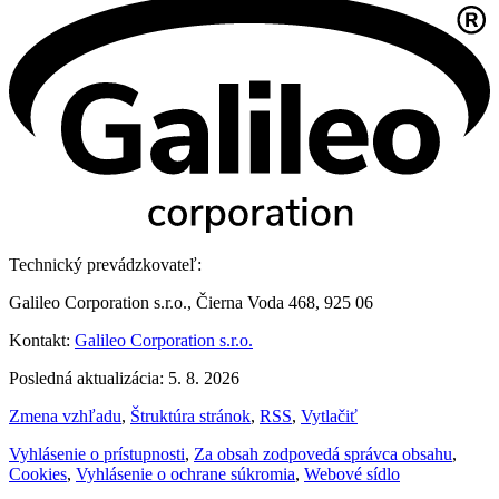
Technický prevádzkovateľ:
Galileo Corporation s.r.o., Čierna Voda 468, 925 06
Kontakt:
Galileo Corporation s.r.o.
Posledná aktualizácia: 5. 8. 2026
Zmena vzhľadu
,
Štruktúra stránok
,
RSS
,
Vytlačiť
Vyhlásenie o prístupnosti
,
Za obsah zodpovedá správca obsahu
,
Cookies
,
Vyhlásenie o ochrane súkromia
,
Webové sídlo