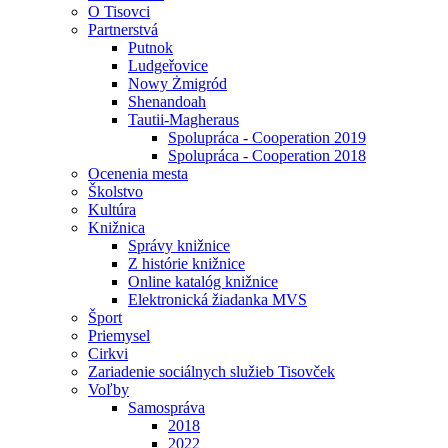
O Tisovci
Partnerstvá
Putnok
Ludgeřovice
Nowy Żmigród
Shenandoah
Tautii-Magheraus
Spolupráca - Cooperation 2019
Spolupráca - Cooperation 2018
Ocenenia mesta
Školstvo
Kultúra
Knižnica
Správy knižnice
Z histórie knižnice
Online katalóg knižnice
Elektronická žiadanka MVS
Šport
Priemysel
Cirkvi
Zariadenie sociálnych služieb Tisovček
Voľby
Samospráva
2018
2022