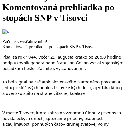
Komentovaná prehliadka po
stopách SNP v Tisovci
Začnite s vysťahovaním!
Komentovaná prehliadka po stopách SNP v Tisovci
Písal sa rok 1944. Večer 29. augusta krátko po 20:00 hodine 
podplukovník generálneho štábu Ján Golian vyslal vojenským 
posádkam heslo „Začnite s vysťahovaním“.
To bol signál na začiatok Slovenského Národného povstania. 
Jednej z kľúčových udalostí slovenských dejín, aj vďaka ktorej 
Slovensko stálo na strane víťaznej koalície.
V meste Tisovec, ktoré zohralo významnú úlohu v jesenných 
povstaleckých dňoch, spoznáme príbehy, osobnosti 
a zaujímavosti pohnutých časov druhej svetovej vojny.