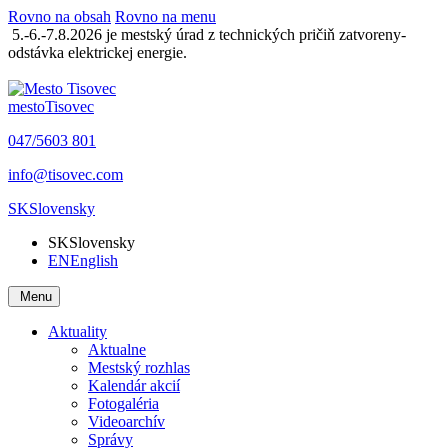
Rovno na obsah
Rovno na menu
5.-6.-7.8.2026 je mestský úrad z technických pričiň zatvoreny-
odstávka elektrickej energie.
mesto
Tisovec
047/5603 801
info@tisovec.com
SK
Slovensky
SK
Slovensky
EN
English
Menu
Aktuality
Aktualne
Mestský rozhlas
Kalendár akcií
Fotogaléria
Videoarchív
Správy