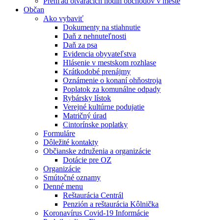
Prehľad otváracích hodín obchodov v meste
Občan
Ako vybaviť
Dokumenty na stiahnutie
Daň z nehnuteľnosti
Daň za psa
Evidencia obyvateľstva
Hlásenie v mestskom rozhlase
Krátkodobé prenájmy
Oznámenie o konaní ohňostroja
Poplatok za komunálne odpady
Rybársky lístok
Verejné kultúrne podujatie
Matričný úrad
Cintorínske poplatky
Formuláre
Dôležité kontakty
Občianske združenia a organizácie
Dotácie pre OZ
Organizácie
Smútočné oznamy
Denné menu
Reštaurácia Centrál
Penzión a reštaurácia Kôlnička
Koronavírus Covid-19 Informácie