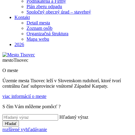
Podnikatelia a Firmy
Plán zberu odpadu
Spoločný obecný úrad – stavebný
Kontakt
Detail mesta
Zoznam osôb
Organizačná štruktura
Mapa webu
2026
mesto
Tisovec
O meste
Územie mesta Tisovec leží v Slovenskom rudohorí, ktoré tvorí
centrálnu časť subprovincie vnútorné Západné Karpaty.
viac informácií o meste
S čím Vám môžeme pomôcť ?
Hľadaný výraz
Hľadať
rozšírené vyhľadávanie