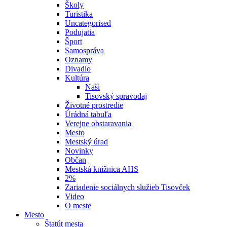
Školy
Turistika
Uncategorised
Podujatia
Šport
Samospráva
Oznamy
Divadlo
Kultúra
Naši
Tisovský spravodaj
Životné prostredie
Úrádná tabuľa
Verejne obstaravania
Mesto
Mestský úrad
Novinky
Občan
Mestská knižnica AHS
2%
Zariadenie sociálnych služieb Tisovček
Video
O meste
Mesto
Štatút mesta