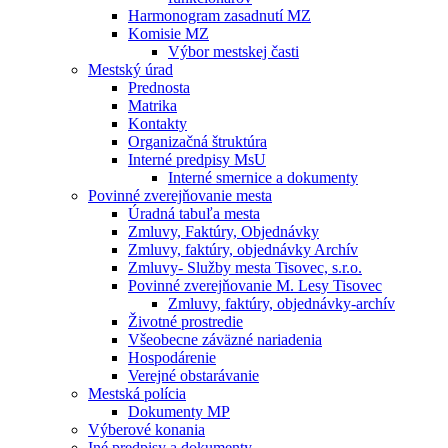
Harmonogram zasadnutí MZ
Komisie MZ
Výbor mestskej časti
Mestský úrad
Prednosta
Matrika
Kontakty
Organizačná štruktúra
Interné predpisy MsU
Interné smernice a dokumenty
Povinné zverejňovanie mesta
Úradná tabuľa mesta
Zmluvy, Faktúry, Objednávky
Zmluvy, faktúry, objednávky Archív
Zmluvy- Služby mesta Tisovec, s.r.o.
Povinné zverejňovanie M. Lesy Tisovec
Zmluvy, faktúry, objednávky-archív
Životné prostredie
Všeobecne záväzné nariadenia
Hospodárenie
Verejné obstarávanie
Mestská polícia
Dokumenty MP
Výberové konania
Iné predpisy a dokumenty