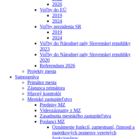
2026
Voľby do EÚ
2019
2024
Voľby prezidenta SR
2019
2024
Voľby do Národnej rady Slovenskej republiky
2023
Voľby do Národnej rady Slovenskej republiky
2020
Referendum 2026
Projekty mesta
Samospráva
Primátor mesta
Zástupca primátora
Hlavný kontrolór
Mestské zastupiteľstvo
Predpisy MZ
Videozáznamy z MZ
Zasadnutia mestského zastupiteľstva
Poslanci MZ
Oznámenie funkcií, zamestnaní, činností a
majetkových pomerov verejných
funkcionárov