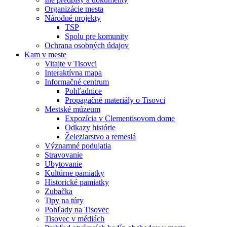
Organizácie mesta
Národné projekty
TSP
Spolu pre komunity
Ochrana osobných údajov
Kam v meste
Vitajte v Tisovci
Interaktívna mapa
Informačné centrum
Pohľadnice
Propagačné materiály o Tisovci
Mestské múzeum
Expozícia v Clementisovom dome
Odkazy histórie
Železiarstvo a remeslá
Významné podujatia
Stravovanie
Ubytovanie
Kultúrne pamiatky
Historické pamiatky
Zubačka
Tipy na túry
Pohľady na Tisovec
Tisovec v médiách