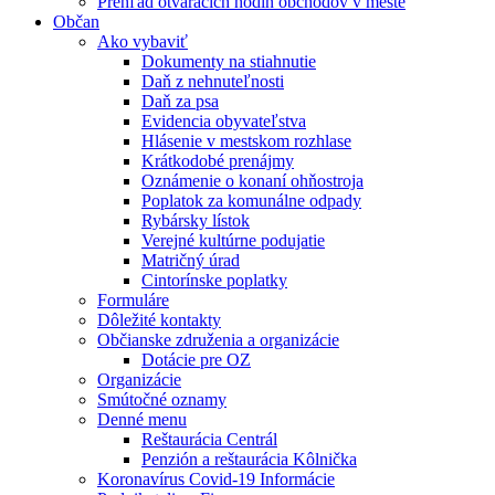
Prehľad otváracích hodín obchodov v meste
Občan
Ako vybaviť
Dokumenty na stiahnutie
Daň z nehnuteľnosti
Daň za psa
Evidencia obyvateľstva
Hlásenie v mestskom rozhlase
Krátkodobé prenájmy
Oznámenie o konaní ohňostroja
Poplatok za komunálne odpady
Rybársky lístok
Verejné kultúrne podujatie
Matričný úrad
Cintorínske poplatky
Formuláre
Dôležité kontakty
Občianske združenia a organizácie
Dotácie pre OZ
Organizácie
Smútočné oznamy
Denné menu
Reštaurácia Centrál
Penzión a reštaurácia Kôlnička
Koronavírus Covid-19 Informácie