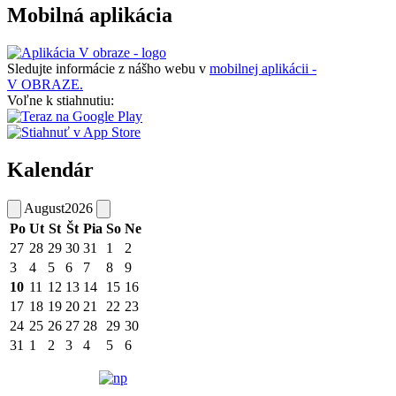
Mobilná aplikácia
Sledujte informácie z nášho webu v
mobilnej aplikácii -
V OBRAZE.
Voľne k stiahnutiu:
Kalendár
August
2026
Po
Ut
St
Št
Pia
So
Ne
27
28
29
30
31
1
2
3
4
5
6
7
8
9
10
11
12
13
14
15
16
17
18
19
20
21
22
23
24
25
26
27
28
29
30
31
1
2
3
4
5
6