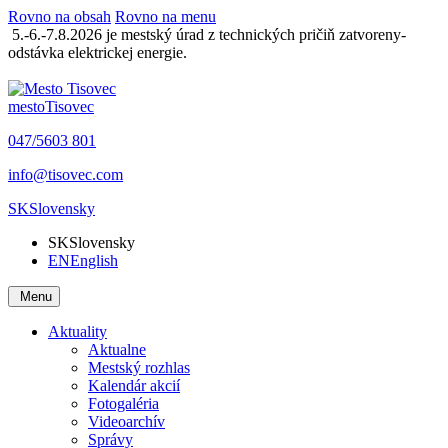
Rovno na obsah
Rovno na menu
5.-6.-7.8.2026 je mestský úrad z technických pričiň zatvoreny-
odstávka elektrickej energie.
mesto
Tisovec
047/5603 801
info@tisovec.com
SK
Slovensky
SK
Slovensky
EN
English
Menu
Aktuality
Aktualne
Mestský rozhlas
Kalendár akcií
Fotogaléria
Videoarchív
Správy