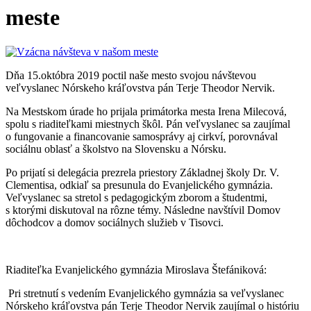
meste
Dňa 15.októbra 2019 poctil naše mesto svojou návštevou
veľvyslanec Nórskeho kráľovstva pán Terje Theodor Nervik.
Na Mestskom úrade ho prijala primátorka mesta Irena Milecová,
spolu s riaditeľkami miestnych škôl. Pán veľvyslanec sa zaujímal
o fungovanie a financovanie samosprávy aj cirkví, porovnával
sociálnu oblasť a školstvo na Slovensku a Nórsku.
Po prijatí si delegácia prezrela priestory Základnej školy Dr. V.
Clementisa, odkiaľ sa presunula do Evanjelického gymnázia.
Veľvyslanec sa stretol s pedagogickým zborom a študentmi,
s ktorými diskutoval na rôzne témy. Následne navštívil Domov
dôchodcov a domov sociálnych služieb v Tisovci.
Riaditeľka Evanjelického gymnázia Miroslava Štefániková:
Pri stretnutí s vedením Evanjelického gymnázia sa veľvyslanec
Nórskeho kráľovstva pán Terje Theodor Nervik zaujímal o históriu