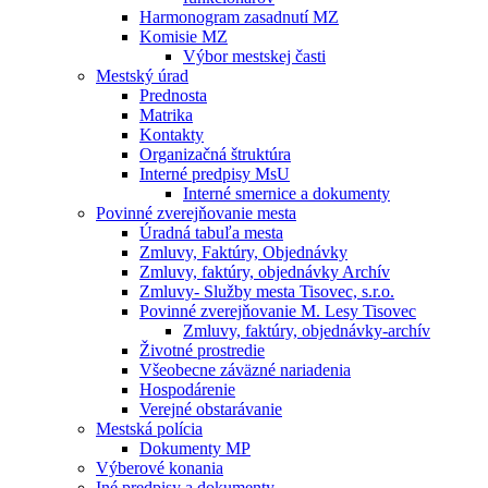
Harmonogram zasadnutí MZ
Komisie MZ
Výbor mestskej časti
Mestský úrad
Prednosta
Matrika
Kontakty
Organizačná štruktúra
Interné predpisy MsU
Interné smernice a dokumenty
Povinné zverejňovanie mesta
Úradná tabuľa mesta
Zmluvy, Faktúry, Objednávky
Zmluvy, faktúry, objednávky Archív
Zmluvy- Služby mesta Tisovec, s.r.o.
Povinné zverejňovanie M. Lesy Tisovec
Zmluvy, faktúry, objednávky-archív
Životné prostredie
Všeobecne záväzné nariadenia
Hospodárenie
Verejné obstarávanie
Mestská polícia
Dokumenty MP
Výberové konania
Iné predpisy a dokumenty