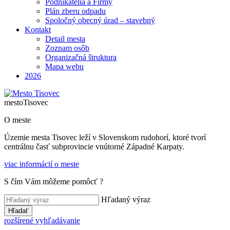
Podnikatelia a Firmy
Plán zberu odpadu
Spoločný obecný úrad – stavebný
Kontakt
Detail mesta
Zoznam osôb
Organizačná štruktura
Mapa webu
2026
mesto
Tisovec
O meste
Územie mesta Tisovec leží v Slovenskom rudohorí, ktoré tvorí
centrálnu časť subprovincie vnútorné Západné Karpaty.
viac informácií o meste
S čím Vám môžeme pomôcť ?
Hľadaný výraz
Hľadať
rozšírené vyhľadávanie