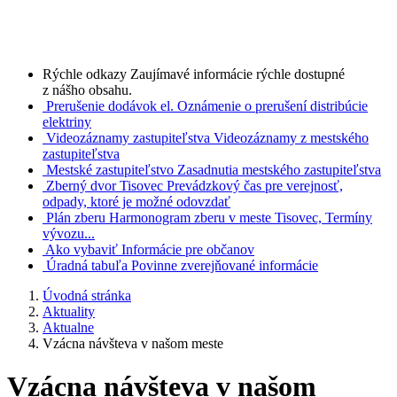
Rýchle odkazy
Zaujímavé informácie rýchle dostupné
z nášho obsahu.
Prerušenie dodávok el.
Oznámenie o prerušení distribúcie
elektriny
Videozáznamy zastupiteľstva
Videozáznamy z mestského
zastupiteľstva
Mestské zastupiteľstvo
Zasadnutia mestského zastupiteľstva
Zberný dvor Tisovec
Prevádzkový čas pre verejnosť,
odpady, ktoré je možné odovzdať
Plán zberu
Harmonogram zberu v meste Tisovec, Termíny
vývozu...
Ako vybaviť
Informácie pre občanov
Úradná tabuľa
Povinne zverejňované informácie
Úvodná stránka
Aktuality
Aktualne
Vzácna návšteva v našom meste
Vzácna návšteva v našom