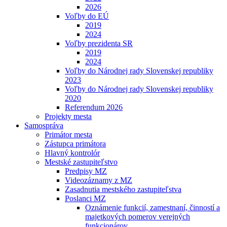
2026
Voľby do EÚ
2019
2024
Voľby prezidenta SR
2019
2024
Voľby do Národnej rady Slovenskej republiky
2023
Voľby do Národnej rady Slovenskej republiky
2020
Referendum 2026
Projekty mesta
Samospráva
Primátor mesta
Zástupca primátora
Hlavný kontrolór
Mestské zastupiteľstvo
Predpisy MZ
Videozáznamy z MZ
Zasadnutia mestského zastupiteľstva
Poslanci MZ
Oznámenie funkcií, zamestnaní, činností a
majetkových pomerov verejných
funkcionárov