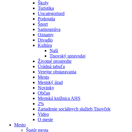
Školy
Turistika
Uncategorised
Podujatia
Šport
Samospráva
Oznamy
Divadlo
Kultúra
Naši
Tisovský spravodaj
Životné prostredie
Úrádná tabuľa
Verejne obstaravania
Mesto
Mestský úrad
Novinky
Občan
Mestská knižnica AHS
2%
Zariadenie sociálnych služieb Tisovček
Video
O meste
Mesto
Štatút mesta