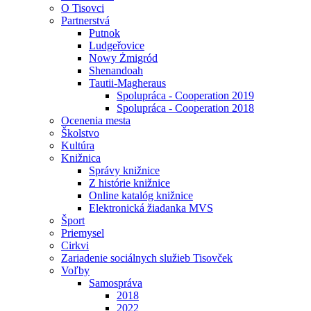
O Tisovci
Partnerstvá
Putnok
Ludgeřovice
Nowy Żmigród
Shenandoah
Tautii-Magheraus
Spolupráca - Cooperation 2019
Spolupráca - Cooperation 2018
Ocenenia mesta
Školstvo
Kultúra
Knižnica
Správy knižnice
Z histórie knižnice
Online katalóg knižnice
Elektronická žiadanka MVS
Šport
Priemysel
Cirkvi
Zariadenie sociálnych služieb Tisovček
Voľby
Samospráva
2018
2022