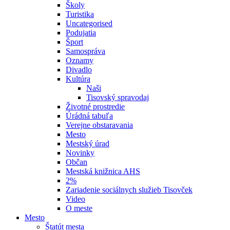
Školy
Turistika
Uncategorised
Podujatia
Šport
Samospráva
Oznamy
Divadlo
Kultúra
Naši
Tisovský spravodaj
Životné prostredie
Úrádná tabuľa
Verejne obstaravania
Mesto
Mestský úrad
Novinky
Občan
Mestská knižnica AHS
2%
Zariadenie sociálnych služieb Tisovček
Video
O meste
Mesto
Štatút mesta