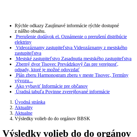
Rýchle odkazy
Zaujímavé informácie rýchle dostupné
z nášho obsahu.
Prerušenie dodávok el.
Oznámenie o prerušení distribúcie
elektriny
Videozáznamy zastupiteľstva
Videozáznamy z mestského
zastupiteľstva
Mestské zastupiteľstvo
Zasadnutia mestského zastupiteľstva
Zberný dvor Tisovec
Prevádzkový čas pre verejnosť,
odpady, ktoré je možné odovzdať
Plán zberu
Harmonogram zberu v meste Tisovec, Termíny
vývozu...
Ako vybaviť
Informácie pre občanov
Úradná tabuľa
Povinne zverejňované informácie
Úvodná stránka
Aktuality
Aktualne
Výsledky volieb do do orgánov BBSK
Výsledky volieb do do orgánov