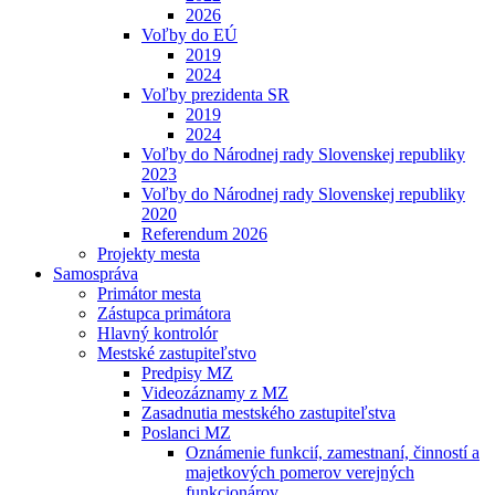
2026
Voľby do EÚ
2019
2024
Voľby prezidenta SR
2019
2024
Voľby do Národnej rady Slovenskej republiky
2023
Voľby do Národnej rady Slovenskej republiky
2020
Referendum 2026
Projekty mesta
Samospráva
Primátor mesta
Zástupca primátora
Hlavný kontrolór
Mestské zastupiteľstvo
Predpisy MZ
Videozáznamy z MZ
Zasadnutia mestského zastupiteľstva
Poslanci MZ
Oznámenie funkcií, zamestnaní, činností a
majetkových pomerov verejných
funkcionárov