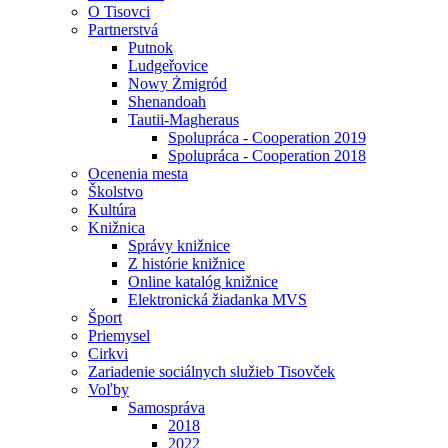
O Tisovci
Partnerstvá
Putnok
Ludgeřovice
Nowy Żmigród
Shenandoah
Tautii-Magheraus
Spolupráca - Cooperation 2019
Spolupráca - Cooperation 2018
Ocenenia mesta
Školstvo
Kultúra
Knižnica
Správy knižnice
Z histórie knižnice
Online katalóg knižnice
Elektronická žiadanka MVS
Šport
Priemysel
Cirkvi
Zariadenie sociálnych služieb Tisovček
Voľby
Samospráva
2018
2022