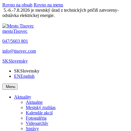
Rovno na obsah
Rovno na menu
5.-6.-7.8.2026 je mestský úrad z technických pričiň zatvoreny-
odstávka elektrickej energie.
mesto
Tisovec
047/5603 801
info@tisovec.com
SK
Slovensky
SK
Slovensky
EN
English
Menu
Aktuality
Aktualne
Mestský rozhlas
Kalendár akcií
Fotogaléria
Videoarchív
Správy