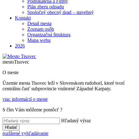
Podnikatelia a Firmy
Plán zberu odpadu
Spoločný obecný úrad – stavebný
Kontakt
Detail mesta
Zoznam osôb
Organizačná štruktura
Mapa webu
2026
mesto
Tisovec
O meste
Územie mesta Tisovec leží v Slovenskom rudohorí, ktoré tvorí
centrálnu časť subprovincie vnútorné Západné Karpaty.
viac informácií o meste
S čím Vám môžeme pomôcť ?
Hľadaný výraz
Hľadať
rozšírené vyhľadávanie