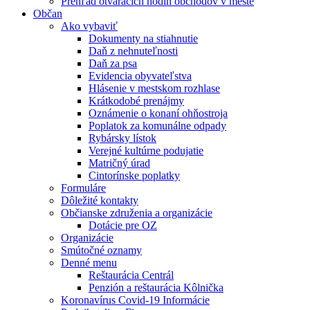
Prehľad otváracích hodín obchodov v meste
Občan
Ako vybaviť
Dokumenty na stiahnutie
Daň z nehnuteľnosti
Daň za psa
Evidencia obyvateľstva
Hlásenie v mestskom rozhlase
Krátkodobé prenájmy
Oznámenie o konaní ohňostroja
Poplatok za komunálne odpady
Rybársky lístok
Verejné kultúrne podujatie
Matričný úrad
Cintorínske poplatky
Formuláre
Dôležité kontakty
Občianske združenia a organizácie
Dotácie pre OZ
Organizácie
Smútočné oznamy
Denné menu
Reštaurácia Centrál
Penzión a reštaurácia Kôlnička
Koronavírus Covid-19 Informácie