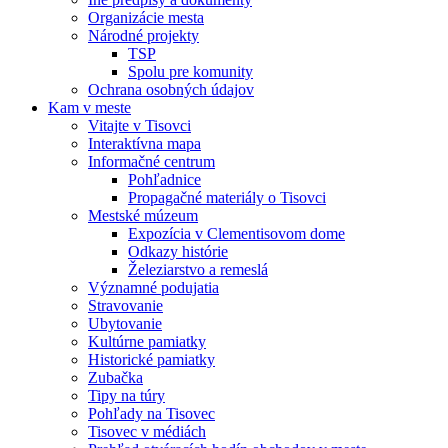
Organizácie mesta
Národné projekty
TSP
Spolu pre komunity
Ochrana osobných údajov
Kam v meste
Vitajte v Tisovci
Interaktívna mapa
Informačné centrum
Pohľadnice
Propagačné materiály o Tisovci
Mestské múzeum
Expozícia v Clementisovom dome
Odkazy histórie
Železiarstvo a remeslá
Významné podujatia
Stravovanie
Ubytovanie
Kultúrne pamiatky
Historické pamiatky
Zubačka
Tipy na túry
Pohľady na Tisovec
Tisovec v médiách