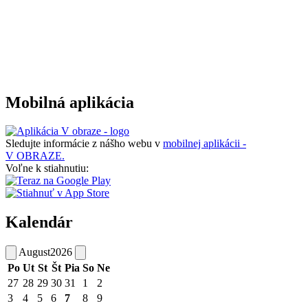
Mobilná aplikácia
Sledujte informácie z nášho webu v
mobilnej aplikácii -
V OBRAZE.
Voľne k stiahnutiu:
Kalendár
August
2026
Po
Ut
St
Št
Pia
So
Ne
27
28
29
30
31
1
2
3
4
5
6
7
8
9