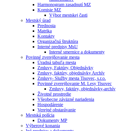
Harmonogram zasadnutí MZ
Komisie MZ
Výbor mestskej časti
Mestský úrad
Prednosta
Matrika
Kontakty
Organizačná štruktúra
Interné predpisy MsU
Interné smernice a dokumenty
Povinné zverejňovanie mesta
Úradná tabuľa mesta
Zmluvy, Faktúry, Objednávky
Zmluvy, faktúry, objednávky Archív
Zmluvy- Služby mesta Tisovec, s.r.o.
Povinné zverejňovanie M. Lesy Tisovec
Zmluvy, faktúry, objednávky-archív
Životné prostredie
Všeobecne záväzné nariadenia
Hospodárenie
Verejné obstarávanie
Mestská polícia
Dokumenty MP
Výberové konania
Iné predpisy a dokumenty