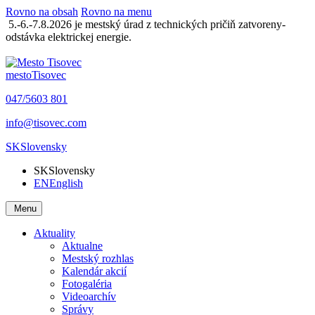
Rovno na obsah
Rovno na menu
5.-6.-7.8.2026 je mestský úrad z technických pričiň zatvoreny-
odstávka elektrickej energie.
mesto
Tisovec
047/5603 801
info@tisovec.com
SK
Slovensky
SK
Slovensky
EN
English
Menu
Aktuality
Aktualne
Mestský rozhlas
Kalendár akcií
Fotogaléria
Videoarchív
Správy