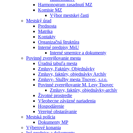
Harmonogram zasadnutí MZ
Komisie MZ
Výbor mestskej časti
Mestský úrad
Prednosta
Matrika
Kontakty
Organizačná štruktúra
Interné predpisy MsU
Interné smernice a dokumenty
Povinné zverejňovanie mesta
Úradná tabuľa mesta
Zmluvy, Faktúry, Objednávky
Zmluvy, faktúry, objednávky Archív
Zmluvy- Služby mesta Tisovec, s.r.o.
Povinné zverejňovanie M. Lesy Tisovec
Zmluvy, faktúry, objednávky-archív
Životné prostredie
Všeobecne záväzné nariadenia
Hospodárenie
Verejné obstarávanie
Mestská polícia
Dokumenty MP
Výberové konania
Iné predpisy a dokumenty