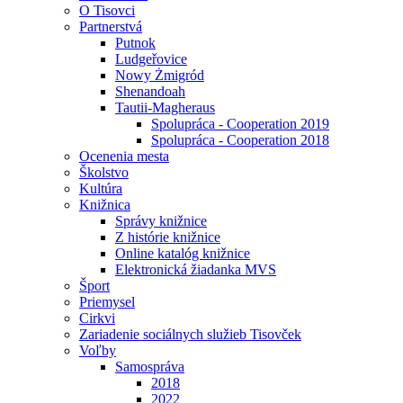
O Tisovci
Partnerstvá
Putnok
Ludgeřovice
Nowy Żmigród
Shenandoah
Tautii-Magheraus
Spolupráca - Cooperation 2019
Spolupráca - Cooperation 2018
Ocenenia mesta
Školstvo
Kultúra
Knižnica
Správy knižnice
Z histórie knižnice
Online katalóg knižnice
Elektronická žiadanka MVS
Šport
Priemysel
Cirkvi
Zariadenie sociálnych služieb Tisovček
Voľby
Samospráva
2018
2022