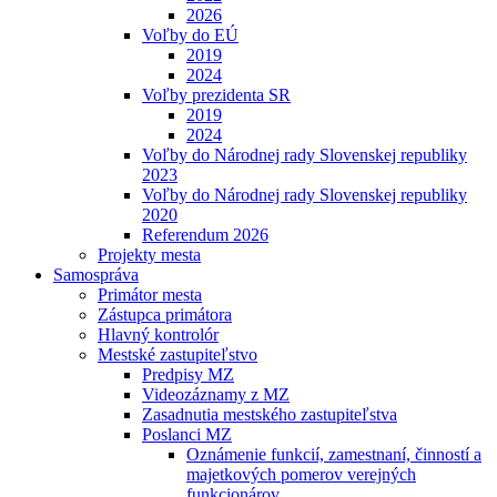
2026
Voľby do EÚ
2019
2024
Voľby prezidenta SR
2019
2024
Voľby do Národnej rady Slovenskej republiky
2023
Voľby do Národnej rady Slovenskej republiky
2020
Referendum 2026
Projekty mesta
Samospráva
Primátor mesta
Zástupca primátora
Hlavný kontrolór
Mestské zastupiteľstvo
Predpisy MZ
Videozáznamy z MZ
Zasadnutia mestského zastupiteľstva
Poslanci MZ
Oznámenie funkcií, zamestnaní, činností a
majetkových pomerov verejných
funkcionárov