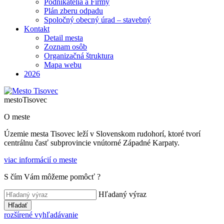
Podnikatelia a Firmy
Plán zberu odpadu
Spoločný obecný úrad – stavebný
Kontakt
Detail mesta
Zoznam osôb
Organizačná štruktura
Mapa webu
2026
mesto
Tisovec
O meste
Územie mesta Tisovec leží v Slovenskom rudohorí, ktoré tvorí
centrálnu časť subprovincie vnútorné Západné Karpaty.
viac informácií o meste
S čím Vám môžeme pomôcť ?
Hľadaný výraz
Hľadať
rozšírené vyhľadávanie