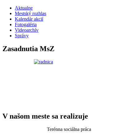
Aktualne
Mestský rozhlas
Kalendár akcií
Fotogaléria
Videoarchív
Správy
Zasadnutia MsZ
V našom meste sa realizuje
Terénna sociálna práca