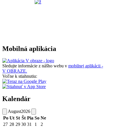
Mobilná aplikácia
Sledujte informácie z nášho webu v
mobilnej aplikácii -
V OBRAZE.
Voľne k stiahnutiu:
Kalendár
August
2026
Po
Ut
St
Št
Pia
So
Ne
27
28
29
30
31
1
2