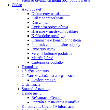
Prehľad otváracích hodín obchodov v meste
Občan
Ako vybaviť
Dokumenty na stiahnutie
Daň z nehnuteľnosti
Daň za psa
Evidencia obyvateľstva
Hlásenie v mestskom rozhlase
Krátkodobé prenájmy
Oznámenie o konaní ohňostroja
Poplatok za komunálne odpady
Rybársky lístok
Verejné kultúrne podujatie
Matričný úrad
Cintorínske poplatky
Formuláre
Dôležité kontakty
Občianske združenia a organizácie
Dotácie pre OZ
Organizácie
Smútočné oznamy
Denné menu
Reštaurácia Centrál
Penzión a reštaurácia Kôlnička
Koronavírus Covid-19 Informácie