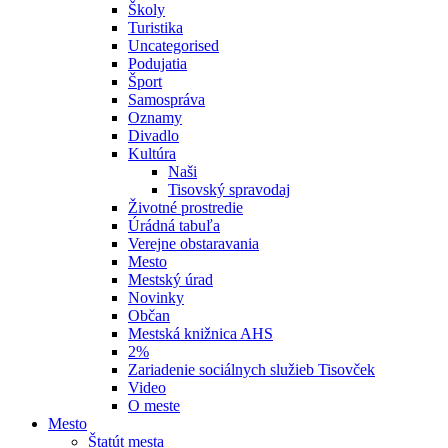
Školy
Turistika
Uncategorised
Podujatia
Šport
Samospráva
Oznamy
Divadlo
Kultúra
Naši
Tisovský spravodaj
Životné prostredie
Úrádná tabuľa
Verejne obstaravania
Mesto
Mestský úrad
Novinky
Občan
Mestská knižnica AHS
2%
Zariadenie sociálnych služieb Tisovček
Video
O meste
Mesto
Štatút mesta