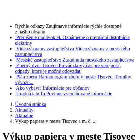
Rýchle odkazy
Zaujímavé informácie rýchle dostupné
z nášho obsahu.
Prerušenie dodávok el.
Oznámenie o prerušení distribúcie
elektriny
Videozáznamy zastupiteľstva
Videozáznamy z mestského
zastupiteľstva
Mestské zastupiteľstvo
Zasadnutia mestského zastupiteľstva
Zberný dvor Tisovec
Prevádzkový čas pre verejnosť,
odpady, ktoré je možné odovzdať
Plán zberu
Harmonogram zberu v meste Tisovec, Termíny
vývozu...
Ako vybaviť
Informácie pre občanov
Úradná tabuľa
Povinne zverejňované informácie
Úvodná stránka
Aktuality
Aktualne
Výkup papiera v meste Tisovec a m. č. ...
Výkup papiera v meste Tisovec