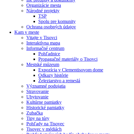
Organizácie mesta
Národné projekty
TSP
Spolu pre komunity
Ochrana osobných údajov
Kam v meste
Vitajte v Tisovci
Interaktívna mapa
Informačné centrum
Pohľadnice
Propagačné materiály o Tisovci
Mestské múzeum
Expozícia v Clementisovom dome
Odkazy histórie
Železiarstvo a remeslá
Významné podujatia
Stravovanie
Ubytovanie
Kultúrne pamiatky
Historické pamiatky
Zubačka
Tipy na túry
Pohľady na Tisovec
Tisovec v médiách