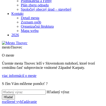
Podnikatelia a Firmy
Plán zberu odpadu
Spoločný obecný úrad – stavebný
Kontakt
Detail mesta
Zoznam osôb
Organizačná štruktura
Mapa webu
2026
mesto
Tisovec
O meste
Územie mesta Tisovec leží v Slovenskom rudohorí, ktoré tvorí
centrálnu časť subprovincie vnútorné Západné Karpaty.
viac informácií o meste
S čím Vám môžeme pomôcť ?
Hľadaný výraz
Hľadať
rozšírené vyhľadávanie