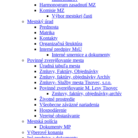
Harmonogram zasadnutí MZ
Komisie MZ
Výbor mestskej časti
Mestský úrad
Prednosta
Matrika
Kontakty
Organizačná štruktúra
Interné predpisy MsU
Interné smernice a dokumenty
Povinné zverejňovanie mesta
Úradná tabuľa mesta
Zmluvy, Faktúry, Objednávky
Zmluvy, faktúry, objednávky Archív
Zmluvy- Služby mesta Tisovec, s.r.o.
Povinné zverejňovanie M. Lesy Tisovec
Zmluvy, faktúry, objednávky-archív
Životné prostredie
Všeobecne záväzné nariadenia
Hospodárenie
Verejné obstarávanie
Mestská polícia
Dokumenty MP
Výberové konania
Iné predpisy a dokumenty