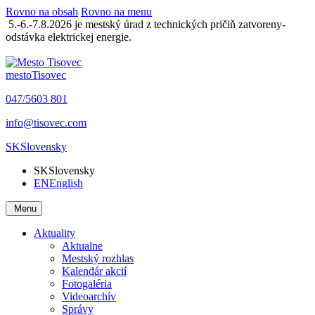
Rovno na obsah
Rovno na menu
5.-6.-7.8.2026 je mestský úrad z technických pričiň zatvoreny-
odstávka elektrickej energie.
mesto
Tisovec
047/5603 801
info@tisovec.com
SK
Slovensky
SK
Slovensky
EN
English
Menu
Aktuality
Aktualne
Mestský rozhlas
Kalendár akcií
Fotogaléria
Videoarchív
Správy