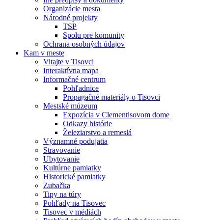
Organizácie mesta
Národné projekty
TSP
Spolu pre komunity
Ochrana osobných údajov
Kam v meste
Vitajte v Tisovci
Interaktívna mapa
Informačné centrum
Pohľadnice
Propagačné materiály o Tisovci
Mestské múzeum
Expozícia v Clementisovom dome
Odkazy histórie
Železiarstvo a remeslá
Významné podujatia
Stravovanie
Ubytovanie
Kultúrne pamiatky
Historické pamiatky
Zubačka
Tipy na túry
Pohľady na Tisovec
Tisovec v médiách