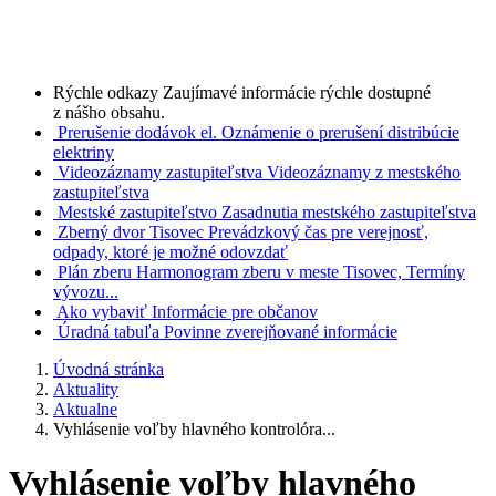
Rýchle odkazy
Zaujímavé informácie rýchle dostupné
z nášho obsahu.
Prerušenie dodávok el.
Oznámenie o prerušení distribúcie
elektriny
Videozáznamy zastupiteľstva
Videozáznamy z mestského
zastupiteľstva
Mestské zastupiteľstvo
Zasadnutia mestského zastupiteľstva
Zberný dvor Tisovec
Prevádzkový čas pre verejnosť,
odpady, ktoré je možné odovzdať
Plán zberu
Harmonogram zberu v meste Tisovec, Termíny
vývozu...
Ako vybaviť
Informácie pre občanov
Úradná tabuľa
Povinne zverejňované informácie
Úvodná stránka
Aktuality
Aktualne
Vyhlásenie voľby hlavného kontrolóra...
Vyhlásenie voľby hlavného