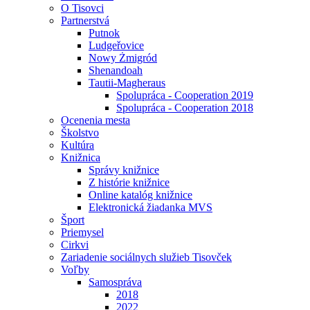
O Tisovci
Partnerstvá
Putnok
Ludgeřovice
Nowy Żmigród
Shenandoah
Tautii-Magheraus
Spolupráca - Cooperation 2019
Spolupráca - Cooperation 2018
Ocenenia mesta
Školstvo
Kultúra
Knižnica
Správy knižnice
Z histórie knižnice
Online katalóg knižnice
Elektronická žiadanka MVS
Šport
Priemysel
Cirkvi
Zariadenie sociálnych služieb Tisovček
Voľby
Samospráva
2018
2022