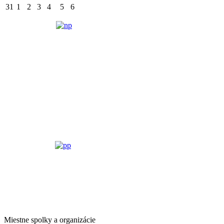
31
1
2
3
4
5
6
Miestne spolky a organizácie