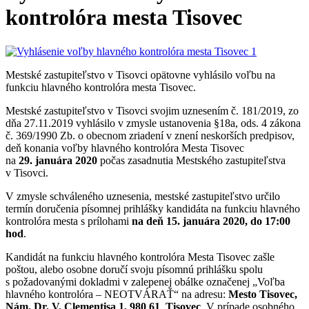
kontrolóra mesta Tisovec
Mestské zastupiteľstvo v Tisovci opätovne vyhlásilo voľbu na
funkciu hlavného kontrolóra mesta Tisovec.
Mestské zastupiteľstvo v Tisovci svojim uznesením č. 181/2019, zo
dňa 27.11.2019 vyhlásilo v zmysle ustanovenia §18a, ods. 4 zákona
č. 369/1990 Zb. o obecnom zriadení v znení neskorších predpisov,
deň konania voľby hlavného kontrolóra Mesta Tisovec
na
29. januára 2020
počas zasadnutia Mestského zastupiteľstva
v Tisovci.
V zmysle schváleného uznesenia, mestské zastupiteľstvo určilo
termín doručenia písomnej prihlášky kandidáta na funkciu hlavného
kontrolóra mesta s prílohami
na deň 15. januára 2020, do 17:00
hod
.
Kandidát na funkciu hlavného kontrolóra Mesta Tisovec zašle
poštou, alebo osobne doručí svoju písomnú prihlášku spolu
s požadovanými dokladmi v zalepenej obálke označenej „Voľba
hlavného kontrolóra – NEOTVÁRAŤ“ na adresu:
Mesto Tisovec,
Nám. Dr. V. Clementisa 1, 980 61 Tisovec
. V prípade osobného