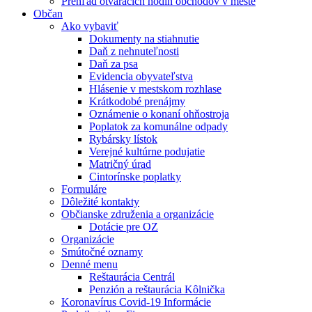
Prehľad otváracích hodín obchodov v meste
Občan
Ako vybaviť
Dokumenty na stiahnutie
Daň z nehnuteľnosti
Daň za psa
Evidencia obyvateľstva
Hlásenie v mestskom rozhlase
Krátkodobé prenájmy
Oznámenie o konaní ohňostroja
Poplatok za komunálne odpady
Rybársky lístok
Verejné kultúrne podujatie
Matričný úrad
Cintorínske poplatky
Formuláre
Dôležité kontakty
Občianske združenia a organizácie
Dotácie pre OZ
Organizácie
Smútočné oznamy
Denné menu
Reštaurácia Centrál
Penzión a reštaurácia Kôlnička
Koronavírus Covid-19 Informácie