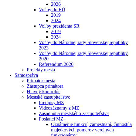
2026
Voľby do EÚ
2019
2024
Voľby prezidenta SR
2019
2024
Voľby do Národnej rady Slovenskej republiky
2023
Voľby do Národnej rady Slovenskej republiky
2020
Referendum 2026
Projekty mesta
Samospráva
Primátor mesta
Zástupca primátora
Hlavný kontrolór
Mestské zastupiteľstvo
Predpisy MZ
Videozáznamy z MZ
Zasadnutia mestského zastupiteľstva
Poslanci MZ
Oznámenie funkcií, zamestnaní, činností a
majetkových pomerov verejných
funkcionárov