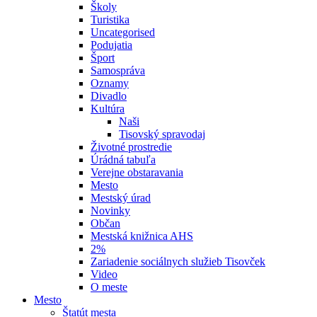
Školy
Turistika
Uncategorised
Podujatia
Šport
Samospráva
Oznamy
Divadlo
Kultúra
Naši
Tisovský spravodaj
Životné prostredie
Úrádná tabuľa
Verejne obstaravania
Mesto
Mestský úrad
Novinky
Občan
Mestská knižnica AHS
2%
Zariadenie sociálnych služieb Tisovček
Video
O meste
Mesto
Štatút mesta