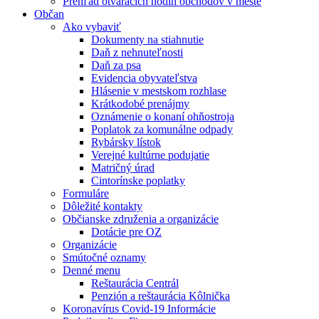
Prehľad otváracích hodín obchodov v meste
Občan
Ako vybaviť
Dokumenty na stiahnutie
Daň z nehnuteľnosti
Daň za psa
Evidencia obyvateľstva
Hlásenie v mestskom rozhlase
Krátkodobé prenájmy
Oznámenie o konaní ohňostroja
Poplatok za komunálne odpady
Rybársky lístok
Verejné kultúrne podujatie
Matričný úrad
Cintorínske poplatky
Formuláre
Dôležité kontakty
Občianske združenia a organizácie
Dotácie pre OZ
Organizácie
Smútočné oznamy
Denné menu
Reštaurácia Centrál
Penzión a reštaurácia Kôlnička
Koronavírus Covid-19 Informácie