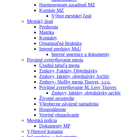
Harmonogram zasadnutí MZ
Komisie MZ
Výbor mestskej časti
Mestský úrad
Prednosta
Matrika
Kontakty
Organizačná štruktúra
Interné predpisy MsU
Interné smernice a dokumenty
Povinné zverejňovanie mesta
Úradná tabuľa mesta
Zmluvy, Faktúry, Objednávky
Zmluvy, faktúry, objednávky Archív
Zmluvy- Služby mesta Tisovec, s.r.o.
Povinné zverejňovanie M. Lesy Tisovec
Zmluvy, faktúry, objednávky-archív
Životné prostredie
Všeobecne záväzné nariadenia
Hospodárenie
Verejné obstarávanie
Mestská polícia
Dokumenty MP
Výberové konania
Iné predpisy a dokumenty