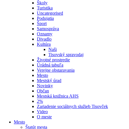
Školy
Turistika
Uncategorised
Podujatia
Šport
Samospráva
Oznamy
Divadlo
Kultúra
Naši
Tisovský spravodaj
Životné prostredie
Úrádná tabuľa
Verejne obstaravania
Mesto
Mestský úrad
Novinky
Občan
Mestská knižnica AHS
2%
Zariadenie sociálnych služieb Tisovček
Video
O meste
Mesto
Štatút mesta