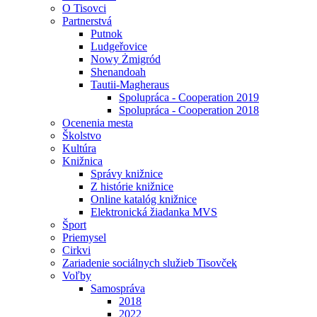
O Tisovci
Partnerstvá
Putnok
Ludgeřovice
Nowy Żmigród
Shenandoah
Tautii-Magheraus
Spolupráca - Cooperation 2019
Spolupráca - Cooperation 2018
Ocenenia mesta
Školstvo
Kultúra
Knižnica
Správy knižnice
Z histórie knižnice
Online katalóg knižnice
Elektronická žiadanka MVS
Šport
Priemysel
Cirkvi
Zariadenie sociálnych služieb Tisovček
Voľby
Samospráva
2018
2022