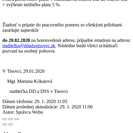
+ zvýšenie tarifného platu 5 %.
Žiadosť o prijatie do pracovného pomeru so všetkými prílohami
zasielajte najneskôr
do 20.02.2020
na horeuvedenú adresu, prípadne emailom na adresu:
riaditelka@ddadsstisovec.sk
. Následne budú všetci uchádzači
pozvaní na osobný pohovor.
V Tisovci, 29.01.2020
Mgr. Mariana Kókaiová
riaditeľka DD a DSS v Tisovci
Dátum vloženia:
29. 1. 2020 11:05
Dátum poslednej aktualizácie:
29. 1. 2020 11:06
Autor:
Správca Webu