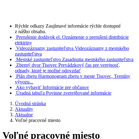
Rýchle odkazy
Zaujímavé informácie rýchle dostupné
z nášho obsahu.
Prerušenie dodávok el.
Oznámenie o prerušení distribúcie
elektriny
Videozáznamy zastupiteľstva
Videozáznamy z mestského
zastupiteľstva
Mestské zastupiteľstvo
Zasadnutia mestského zastupiteľstva
Zberný dvor Tisovec
Prevádzkový čas pre verejnosť,
odpady, ktoré je možné odovzdať
Plán zberu
Harmonogram zberu v meste Tisovec, Termíny
vývozu...
Ako vybaviť
Informácie pre občanov
Úradná tabuľa
Povinne zverejňované informácie
Úvodná stránka
Aktuality
Aktualne
Voľné pracovné miesto
Voľné pracovné miesto