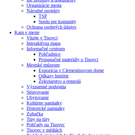
Organizácie mesta
Národné projekty
TSP
Spolu pre komunity
Ochrana osobných údajov
Kam v meste
Vitajte v Tisovci
Interaktívna mapa
Informačné centrum
Pohľadnice
Propagačné materiály o Tisovci
Mestské múzeum
Expozícia v Clementisovom dome
Odkazy histórie
Železiarstvo a remeslá
Významné podujatia
Stravovanie
Ubytovanie
Kultúrne pamiatky
Historické pamiatky
Zubačka
Tipy na túry
Pohľady na Tisovec
Tisovec v médiách