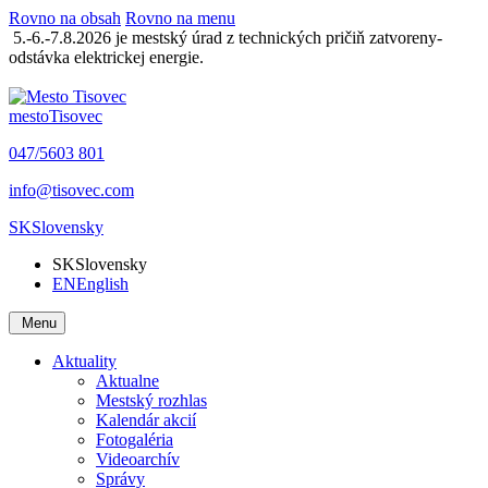
Rovno na obsah
Rovno na menu
5.-6.-7.8.2026 je mestský úrad z technických pričiň zatvoreny-
odstávka elektrickej energie.
mesto
Tisovec
047/5603 801
info@tisovec.com
SK
Slovensky
SK
Slovensky
EN
English
Menu
Aktuality
Aktualne
Mestský rozhlas
Kalendár akcií
Fotogaléria
Videoarchív
Správy