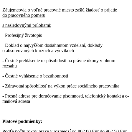
Záujemcovia o voľné pracovné miesto zašlú žiadosť o prijatie
do pracovného pomeru
s nasledovnými prílohami:
-Profesijný životopis
- Doklad o najvyššom dosiahnutom vzdelaní, doklady
o absolvovaných kurzoch a výcvikoch
- Čestné prehlásenie o spôsobilosti na právne úkony v plnom
rozsahu
- Čestné vyhlásenie o bezúhonnosti
- Zdravotná spôsobilosť na výkon práce sociálneho pracovníka
- Presná adresa pre doručovanie písomností, telefonický kontakt a e-
mailová adresa
Platové podmienky:
Podľa počtu rokov praxe v rozmedzí od 802,00 Eur do 962,50 Eur