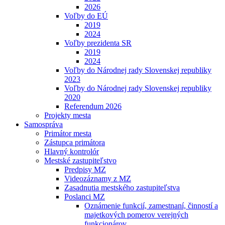
2026
Voľby do EÚ
2019
2024
Voľby prezidenta SR
2019
2024
Voľby do Národnej rady Slovenskej republiky
2023
Voľby do Národnej rady Slovenskej republiky
2020
Referendum 2026
Projekty mesta
Samospráva
Primátor mesta
Zástupca primátora
Hlavný kontrolór
Mestské zastupiteľstvo
Predpisy MZ
Videozáznamy z MZ
Zasadnutia mestského zastupiteľstva
Poslanci MZ
Oznámenie funkcií, zamestnaní, činností a
majetkových pomerov verejných
funkcionárov