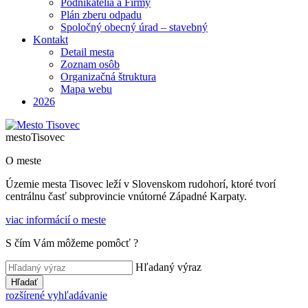
Podnikatelia a Firmy
Plán zberu odpadu
Spoločný obecný úrad – stavebný
Kontakt
Detail mesta
Zoznam osôb
Organizačná štruktura
Mapa webu
2026
mesto
Tisovec
O meste
Územie mesta Tisovec leží v Slovenskom rudohorí, ktoré tvorí
centrálnu časť subprovincie vnútorné Západné Karpaty.
viac informácií o meste
S čím Vám môžeme pomôcť ?
Hľadaný výraz
Hľadať
rozšírené vyhľadávanie