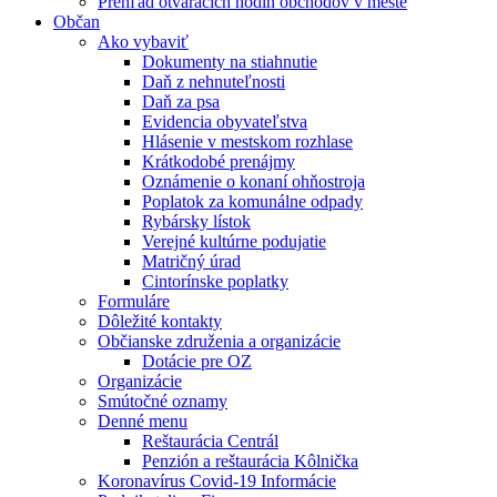
Prehľad otváracích hodín obchodov v meste
Občan
Ako vybaviť
Dokumenty na stiahnutie
Daň z nehnuteľnosti
Daň za psa
Evidencia obyvateľstva
Hlásenie v mestskom rozhlase
Krátkodobé prenájmy
Oznámenie o konaní ohňostroja
Poplatok za komunálne odpady
Rybársky lístok
Verejné kultúrne podujatie
Matričný úrad
Cintorínske poplatky
Formuláre
Dôležité kontakty
Občianske združenia a organizácie
Dotácie pre OZ
Organizácie
Smútočné oznamy
Denné menu
Reštaurácia Centrál
Penzión a reštaurácia Kôlnička
Koronavírus Covid-19 Informácie