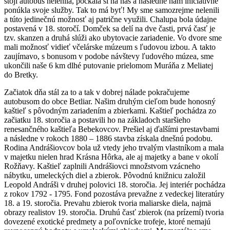
stojí autobus nelenila, počkala si na nás a následne nám iniciatívne
ponúkla svoje služby. Tak to má byť! My sme samozrejme nelenili
a túto jedinečnú možnosť aj patrične využili. Chalupa bola údajne
postavená v 18. storočí. Domček sa delí na dve časti, prvá časť je
tzv. skanzen a druhá slúži ako ubytovacie zariadenie. Vo dvore sme
mali možnosť vidieť včelárske múzeum s ľudovou izbou. A takto
zaujímavo, s bonusom v podobe návštevy ľudového múzea, sme
ukončili naše 6 km dlhé putovanie prielomom Muráňa z Meliatej
do Bretky.
Začiatok dňa stál za to a tak v dobrej nálade pokračujeme
autobusom do obce Betliar. Našim druhým cieľom bude honosný
kaštieľ s pôvodným zariadením a zbierkami. Kaštieľ pochádza zo
začiatku 18. storočia a postavili ho na základoch staršieho
renesančného kaštieľa Bebekovcov. Prešiel aj ďalšími prestavbami
a následne v rokoch 1880 – 1886 stavba získala dnešnú podobu.
Rodina Andrášiovcov bola už vtedy jeho trvalým vlastníkom a mala
v majetku nielen hrad Krásna Hôrka, ale aj majetky a bane v okolí
Rožňavy. Kaštieľ zaplnili Andrášiovci množstvom vzácneho
nábytku, umeleckých diel a zbierok. Pôvodnú knižnicu založil
Leopold Andráši v druhej polovici 18. storočia. Jej interiér pochádza
z rokov 1792 - 1795. Fond pozostáva prevažne z vedeckej literatúry
18. a 19. storočia. Prevahu zbierok tvoria maliarske diela, najmä
obrazy realistov 19. storočia. Druhú časť zbierok (na prízemí) tvoria
dovezené exotické predmety a poľovnícke trofeje, ktoré nemajú