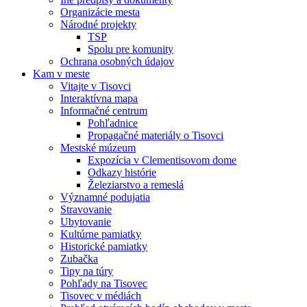
Organizácie mesta
Národné projekty
TSP
Spolu pre komunity
Ochrana osobných údajov
Kam v meste
Vitajte v Tisovci
Interaktívna mapa
Informačné centrum
Pohľadnice
Propagačné materiály o Tisovci
Mestské múzeum
Expozícia v Clementisovom dome
Odkazy histórie
Železiarstvo a remeslá
Významné podujatia
Stravovanie
Ubytovanie
Kultúrne pamiatky
Historické pamiatky
Zubačka
Tipy na túry
Pohľady na Tisovec
Tisovec v médiách