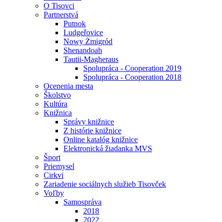
O Tisovci
Partnerstvá
Putnok
Ludgeřovice
Nowy Żmigród
Shenandoah
Tautii-Magheraus
Spolupráca - Cooperation 2019
Spolupráca - Cooperation 2018
Ocenenia mesta
Školstvo
Kultúra
Knižnica
Správy knižnice
Z histórie knižnice
Online katalóg knižnice
Elektronická žiadanka MVS
Šport
Priemysel
Cirkvi
Zariadenie sociálnych služieb Tisovček
Voľby
Samospráva
2018
2022