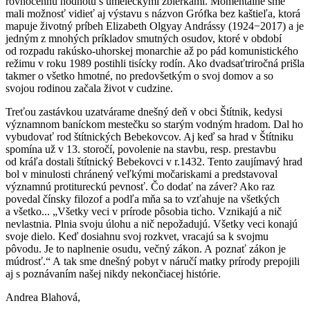
rovnocennú hodnotu s umeleckými zbierkami. Momentálne sme
mali možnosť vidieť aj výstavu s názvon Grófka bez kaštieľa, ktorá
mapuje životný príbeh Elizabeth Olgyay Andrássy (1924−2017) a je
jedným z mnohých príkladov smutných osudov, ktoré v období
od rozpadu rakúsko-uhorskej monarchie až po pád komunistického
režimu v roku 1989 postihli tisícky rodín. Ako dvadsaťtriročná prišla
takmer o všetko hmotné, no predovšetkým o svoj domov a so
svojou rodinou začala život v cudzine.
Treťou zastávkou uzatvárame dnešný deň v obci Štítnik, kedysi
významnom baníckom mestečku so starým vodným hradom. Dal ho
vybudovať rod štítnických Bebekovcov. Aj keď sa hrad v Štítniku
spomína už v 13. storočí, povolenie na stavbu, resp. prestavbu
od kráľa dostali štítnický Bebekovci v r.1432. Tento zaujímavý hrad
bol v minulosti chránený veľkými močariskami a predstavoval
významnú protitureckú pevnosť. Čo dodať na záver? Ako raz
povedal čínsky filozof a podľa mňa sa to vzťahuje na všetkých
a všetko... „Všetky veci v prírode pôsobia ticho. Vznikajú a nič
nevlastnia. Plnia svoju úlohu a nič nepožadujú. Všetky veci konajú
svoje dielo. Keď dosiahnu svoj rozkvet, vracajú sa k svojmu
pôvodu. Je to naplnenie osudu, večný zákon. A poznať zákon je
múdrosť.“ A tak sme dnešný pobyt v náručí matky prírody prepojili
aj s poznávaním našej nikdy nekončiacej histórie.
Andrea Blahová,