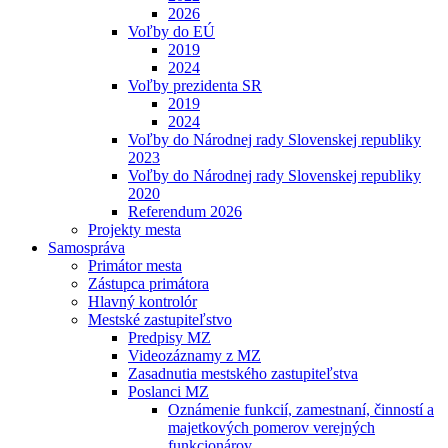
2026
Voľby do EÚ
2019
2024
Voľby prezidenta SR
2019
2024
Voľby do Národnej rady Slovenskej republiky
2023
Voľby do Národnej rady Slovenskej republiky
2020
Referendum 2026
Projekty mesta
Samospráva
Primátor mesta
Zástupca primátora
Hlavný kontrolór
Mestské zastupiteľstvo
Predpisy MZ
Videozáznamy z MZ
Zasadnutia mestského zastupiteľstva
Poslanci MZ
Oznámenie funkcií, zamestnaní, činností a
majetkových pomerov verejných
funkcionárov