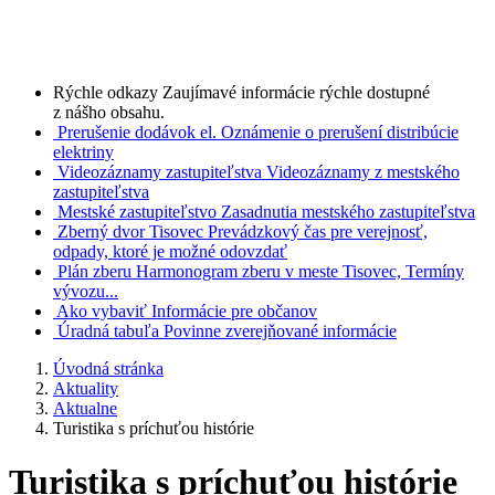
Rýchle odkazy
Zaujímavé informácie rýchle dostupné
z nášho obsahu.
Prerušenie dodávok el.
Oznámenie o prerušení distribúcie
elektriny
Videozáznamy zastupiteľstva
Videozáznamy z mestského
zastupiteľstva
Mestské zastupiteľstvo
Zasadnutia mestského zastupiteľstva
Zberný dvor Tisovec
Prevádzkový čas pre verejnosť,
odpady, ktoré je možné odovzdať
Plán zberu
Harmonogram zberu v meste Tisovec, Termíny
vývozu...
Ako vybaviť
Informácie pre občanov
Úradná tabuľa
Povinne zverejňované informácie
Úvodná stránka
Aktuality
Aktualne
Turistika s príchuťou histórie
Turistika s príchuťou histórie