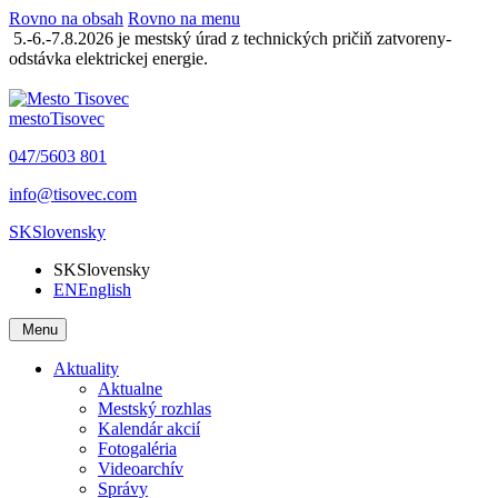
Rovno na obsah
Rovno na menu
5.-6.-7.8.2026 je mestský úrad z technických pričiň zatvoreny-
odstávka elektrickej energie.
mesto
Tisovec
047/5603 801
info@tisovec.com
SK
Slovensky
SK
Slovensky
EN
English
Menu
Aktuality
Aktualne
Mestský rozhlas
Kalendár akcií
Fotogaléria
Videoarchív
Správy