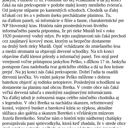
čaká na nás prekvapenie v podobe malej kostry menšieho zvieraťa.
Od jaskyne stúpame po kamenitých schodoch. Chodník sa ďalej
kľukatí cez les a v jednom úseku prechádzame planinou. Tu,
na ďalšom paneli, sú informácie o flóre a faune, charakteristické pre
NP Slovenský kras. História nám prostredníctvom štvrtého
informačného panela pripomina, že pri rieke Muráň bol v roku
1920 postavený vodný mlyn. Po tejto zaujímavosti nás čaká prechod
cez zaujímavý kovový most, ktorým sa bezpečne dostaneme
na druhý breh rieky Muráň. Opäť vchádzame do zmiešaného lesa
a medzi stromami sa objavujú drevené schodíky. Na ich konci
objavíme ďalší klenot prírody a informačný panel. Ten stojí pred
verejnosti voľne prístupnou jaskyňou Peško, s dĺžkou 17 m. Jaskyňa
postupom času nadobudla tvar gotického oblúka a dá sa ňou krásne
prejsť. Na jej konci nás čaká prekvapenie. Dobrí ľudia tu osadili
drevenú lavičku. Vo vnútri jaskyne Peško môžeme s dobrou
baterkou objaviť aj rodinku netopierov. Poslednými schodíkmi sa
dostaneme na planinu nad obcou Bretka. V centre obce nás čaká
veľká drevená tabuľa s mnohými zaujímavými informáciami.
Na ďalšej tabuli je zobrazená mapa celého náučného chodníka aj
s legendou. V obci Bretka sa nachádza skanzen, reformovaný
kostol, vojnový bunker a baroková kúria so sýpkou, aktuálne
slúžiaca ako galéria a skanzen Beretkei s včelárskym múzeom
Jozefa Beretkeiho. Stručne nám o histórii tejto nádhernej chalúpky
porozprávala pani sprievodkyňa, ktorá keď zbadala, že v strede obce