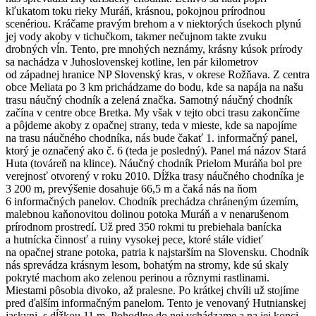
kľukatom toku rieky Muráň, krásnou, pokojnou prírodnou
scenériou. Kráčame pravým brehom a v niektorých úsekoch plynú
jej vody akoby v tichučkom, takmer nečujnom takte zvuku
drobných vĺn. Tento, pre mnohých neznámy, krásny kúsok prírody
sa nachádza v Juhoslovenskej kotline, len pár kilometrov
od západnej hranice NP Slovenský kras, v okrese Rožňava. Z centra
obce Meliata po 3 km prichádzame do bodu, kde sa napája na našu
trasu náučný chodník a zelená značka. Samotný náučný chodník
začína v centre obce Bretka. My však v tejto obci trasu zakončíme
a pôjdeme akoby z opačnej strany, teda v mieste, kde sa napojíme
na trasu náučného chodníka, nás bude čakať 1. informačný panel,
ktorý je označený ako č. 6 (teda je posledný). Panel má názov Stará
Huta (továreň na klince). Náučný chodník Prielom Muráňa bol pre
verejnosť otvorený v roku 2010. Dĺžka trasy náučného chodníka je
3 200 m, prevýšenie dosahuje 66,5 m a čaká nás na ňom
6 informačných panelov. Chodník prechádza chráneným územím,
malebnou kaňonovitou dolinou potoka Muráň a v nenarušenom
prírodnom prostredí. Už pred 350 rokmi tu prebiehala banícka
a hutnícka činnosť a ruiny vysokej pece, ktoré stále vidieť
na opačnej strane potoka, patria k najstarším na Slovensku. Chodník
nás sprevádza krásnym lesom, bohatým na stromy, kde sú skaly
pokryté machom ako zelenou perinou a rôznymi rastlinami.
Miestami pôsobia divoko, až pralesne. Po krátkej chvíli už stojíme
pred ďalším informačným panelom. Tento je venovaný Hutnianskej
jaskyni, s dĺžkou 11 m. Pohodlne do nej vchádzame a na jej konci