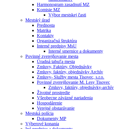
Harmonogram zasadnutí MZ
Komisie MZ
Výbor mestskej časti
Mestský úrad
Prednosta
Matrika
Kontakty
Organizačná štruktúra
Interné predpisy MsU
Interné smernice a dokumenty
Povinné zverejňovanie mesta
Úradná tabuľa mesta
Zmluvy, Faktúry, Objednávky
Zmluvy, faktúry, objednávky Archív
Zmluvy- Služby mesta Tisovec, s.r.o.
Povinné zverejňovanie M. Lesy Tisovec
Zmluvy, faktúry, objednávky-archív
Životné prostredie
Všeobecne záväzné nariadenia
Hospodárenie
Verejné obstarávanie
Mestská polícia
Dokumenty MP
Výberové konania
Iné predpisy a dokumenty