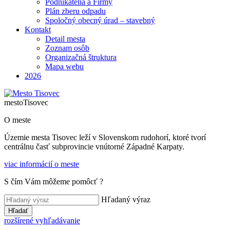
Podnikatelia a Firmy
Plán zberu odpadu
Spoločný obecný úrad – stavebný
Kontakt
Detail mesta
Zoznam osôb
Organizačná štruktura
Mapa webu
2026
mesto
Tisovec
O meste
Územie mesta Tisovec leží v Slovenskom rudohorí, ktoré tvorí
centrálnu časť subprovincie vnútorné Západné Karpaty.
viac informácií o meste
S čím Vám môžeme pomôcť ?
Hľadaný výraz
Hľadať
rozšírené vyhľadávanie