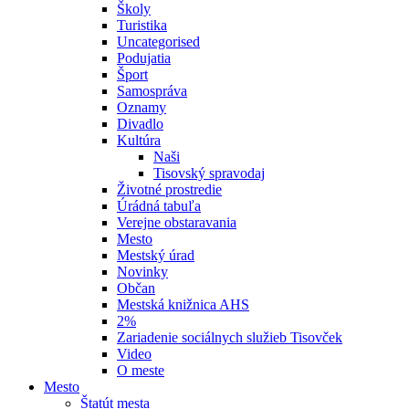
Školy
Turistika
Uncategorised
Podujatia
Šport
Samospráva
Oznamy
Divadlo
Kultúra
Naši
Tisovský spravodaj
Životné prostredie
Úrádná tabuľa
Verejne obstaravania
Mesto
Mestský úrad
Novinky
Občan
Mestská knižnica AHS
2%
Zariadenie sociálnych služieb Tisovček
Video
O meste
Mesto
Štatút mesta