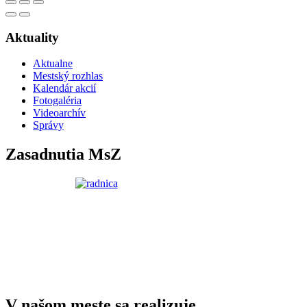
Aktuality
Aktualne
Mestský rozhlas
Kalendár akcií
Fotogaléria
Videoarchív
Správy
Zasadnutia MsZ
V našom meste sa realizuje