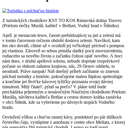
Z turistických chodníkov KST TO KOS Rimavská dolina Tisovec
(Prielom riečky Muráň, kaštieľ v Betliari, Vodný hrad v Štítniku)
Apríl je mesiacom lesov, časom prebúdzajúcej sa jari a zelená má
v tomto čarovnom ročnom období doslova zelenú. Navôkol, kam
len oko dovidí, cítime už v ovzduší jej veľkolepý príchod s pompou
jej vlastnou. Zároveň so sebou prináša sladký pocit znovuzrodenia,
rodiaceho sa nového života a začiatku čohosi opäť nového. A hoci
nám dnes, v druhú aprílovú sobotu, nebude dopriate rozprávkové
počasie so slnkom zaliatou krajinou, nás, 29 členov oddielu, to
neodradí. Práve naopak! Náš dnešný príbeh začíname so zmesou
príchutí turistiky a histórie, pokračujeme malou štipkou speleológie
a končíme pri štvrťke kávovej lyžičky poznania svojej dávnej
minulosti. Milý čitateľ, pýtaš sa prečo? V pláne totiž bude
prechádzka príjemným a nenáročným Náučným chodníkom Prielom
Muráňa, návšteva kaštieľa Betliar a cestou domov krátka zastávka
v obci Štítnik, kde sa vyberieme po dávnych stopách Vodného
hradu.
Osviežení vôňou a chuťou rannej kávy, poniektorí po pár dúškoch
čerstvého čaju, vystúpime z autobusu v centre obce Meliata, z ktorej
nás sprevádza žltý turistický chodník. Lenivo sa hadí popri