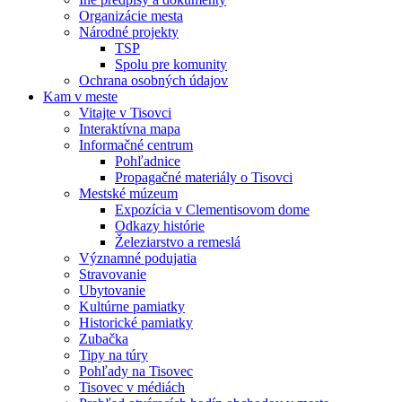
Organizácie mesta
Národné projekty
TSP
Spolu pre komunity
Ochrana osobných údajov
Kam v meste
Vitajte v Tisovci
Interaktívna mapa
Informačné centrum
Pohľadnice
Propagačné materiály o Tisovci
Mestské múzeum
Expozícia v Clementisovom dome
Odkazy histórie
Železiarstvo a remeslá
Významné podujatia
Stravovanie
Ubytovanie
Kultúrne pamiatky
Historické pamiatky
Zubačka
Tipy na túry
Pohľady na Tisovec
Tisovec v médiách