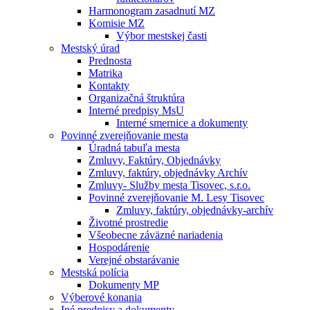
Harmonogram zasadnutí MZ
Komisie MZ
Výbor mestskej časti
Mestský úrad
Prednosta
Matrika
Kontakty
Organizačná štruktúra
Interné predpisy MsU
Interné smernice a dokumenty
Povinné zverejňovanie mesta
Úradná tabuľa mesta
Zmluvy, Faktúry, Objednávky
Zmluvy, faktúry, objednávky Archív
Zmluvy- Služby mesta Tisovec, s.r.o.
Povinné zverejňovanie M. Lesy Tisovec
Zmluvy, faktúry, objednávky-archív
Životné prostredie
Všeobecne záväzné nariadenia
Hospodárenie
Verejné obstarávanie
Mestská polícia
Dokumenty MP
Výberové konania
Iné predpisy a dokumenty