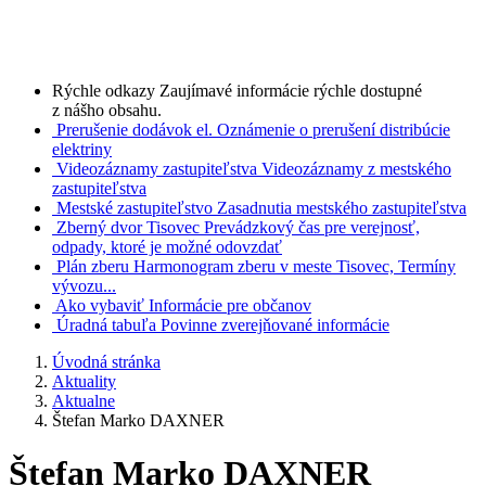
Rýchle odkazy
Zaujímavé informácie rýchle dostupné
z nášho obsahu.
Prerušenie dodávok el.
Oznámenie o prerušení distribúcie
elektriny
Videozáznamy zastupiteľstva
Videozáznamy z mestského
zastupiteľstva
Mestské zastupiteľstvo
Zasadnutia mestského zastupiteľstva
Zberný dvor Tisovec
Prevádzkový čas pre verejnosť,
odpady, ktoré je možné odovzdať
Plán zberu
Harmonogram zberu v meste Tisovec, Termíny
vývozu...
Ako vybaviť
Informácie pre občanov
Úradná tabuľa
Povinne zverejňované informácie
Úvodná stránka
Aktuality
Aktualne
Štefan Marko DAXNER
Štefan Marko DAXNER