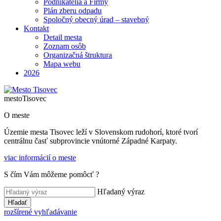
Podnikatelia a Firmy
Plán zberu odpadu
Spoločný obecný úrad – stavebný
Kontakt
Detail mesta
Zoznam osôb
Organizačná štruktura
Mapa webu
2026
mesto
Tisovec
O meste
Územie mesta Tisovec leží v Slovenskom rudohorí, ktoré tvorí
centrálnu časť subprovincie vnútorné Západné Karpaty.
viac informácií o meste
S čím Vám môžeme pomôcť ?
Hľadaný výraz
Hľadať
rozšírené vyhľadávanie