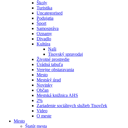
Školy
Turistika
Uncategorised
Podujatia
Šport
Samospráva
Oznamy
Divadlo
Kultúra
Naši
Tisovský spravodaj
Životné prostredie
Úrádná tabuľa
Verejne obstaravania
Mesto
Mestský úrad
Novinky
Občan
Mestská knižnica AHS
2%
Zariadenie sociálnych služieb Tisovček
Video
O meste
Mesto
Štatút mesta