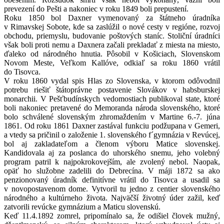
prevezení do Pešti a nakoniec v roku 1849 boli prepustení.
Roku 1850 bol Daxner vymenovaný za štátneho úradníka
v Rimavskej Sobote, kde sa zaslúžil o nové cesty v regióne, rozvoj
obchodu, priemyslu, budovanie poštových staníc. Stoliční úradníci
však boli proti nemu a Daxnera začali prekladať z miesta na miesto,
ďaleko od národného hnutia. Pôsobil v Košiciach, Slovenskom
Novom Meste, Veľkom Kallóve, odkiaľ sa roku 1860 vrátil
do Tisovca.
V roku 1860 vydal spis Hlas zo Slovenska, v ktorom odôvodnil
potrebu riešiť štátoprávne postavenie Slovákov v habsburskej
monarchii. V Pešťbudínskych vedomostiach publikoval state, ktoré
boli nakoniec pretavené do Memoranda národa slovenského, ktoré
bolo schválené slovenským zhromaždením v Martine 6.-7. júna
1861. Od roku 1861 Daxner zastával funkciu podžupana v Gemeri,
a vtedy sa pričinil o založenie 1. slovenského f´gymnázia v Revúcej,
bol aj zakladateľom a členom výboru Matice slovenskej.
Kandidovala aj za poslanca do uhorského snemu, jeho volebný
program patril k najpokrokovejším, ale zvolený nebol. Naopak,
opäť ho služobne zadelili do Debrecína. V máji 1872 sa ako
penzionovaný úradník definitívne vrátil do Tisovca a usadil sa
v novopostavenom dome. Vytvoril tu jedno z centier slovenského
národného a kultúrneho života. Najväčší životný úder zažil, keď
zatvorili revúcke gymnázium a Maticu slovenskú.
Keď 11.4.1892 zomrel, pripomínalo sa, že odišiel človek mužný,