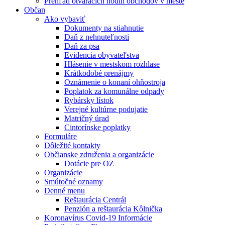
Prehľad otváracích hodín obchodov v meste
Občan
Ako vybaviť
Dokumenty na stiahnutie
Daň z nehnuteľnosti
Daň za psa
Evidencia obyvateľstva
Hlásenie v mestskom rozhlase
Krátkodobé prenájmy
Oznámenie o konaní ohňostroja
Poplatok za komunálne odpady
Rybársky lístok
Verejné kultúrne podujatie
Matričný úrad
Cintorínske poplatky
Formuláre
Dôležité kontakty
Občianske združenia a organizácie
Dotácie pre OZ
Organizácie
Smútočné oznamy
Denné menu
Reštaurácia Centrál
Penzión a reštaurácia Kôlnička
Koronavírus Covid-19 Informácie