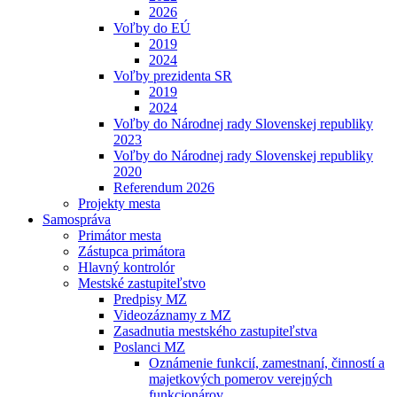
2026
Voľby do EÚ
2019
2024
Voľby prezidenta SR
2019
2024
Voľby do Národnej rady Slovenskej republiky
2023
Voľby do Národnej rady Slovenskej republiky
2020
Referendum 2026
Projekty mesta
Samospráva
Primátor mesta
Zástupca primátora
Hlavný kontrolór
Mestské zastupiteľstvo
Predpisy MZ
Videozáznamy z MZ
Zasadnutia mestského zastupiteľstva
Poslanci MZ
Oznámenie funkcií, zamestnaní, činností a
majetkových pomerov verejných
funkcionárov