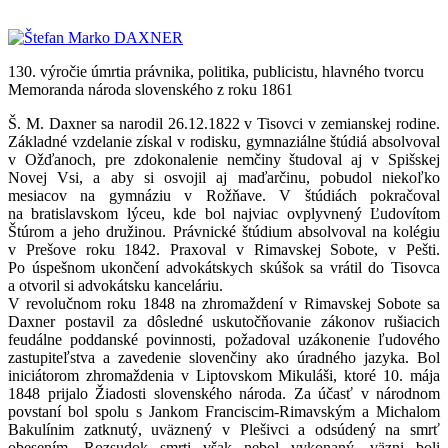
130. výročie úmrtia právnika, politika, publicistu, hlavného tvorcu
Memoranda národa slovenského z roku 1861
Š. M. Daxner sa narodil 26.12.1822 v Tisovci v zemianskej rodine.
Základné vzdelanie získal v rodisku, gymnaziálne štúdiá absolvoval
v Ožďanoch, pre zdokonalenie nemčiny študoval aj v Spišskej
Novej Vsi, a aby si osvojil aj maďarčinu, pobudol niekoľko
mesiacov na gymnáziu v Rožňave. V štúdiách pokračoval
na bratislavskom lýceu, kde bol najviac ovplyvnený Ľudovítom
Štúrom a jeho družinou. Právnické štúdium absolvoval na kolégiu
v Prešove roku 1842. Praxoval v Rimavskej Sobote, v Pešti.
Po úspešnom ukončení advokátskych skúšok sa vrátil do Tisovca
a otvoril si advokátsku kanceláriu.
V revolučnom roku 1848 na zhromaždení v Rimavskej Sobote sa
Daxner postavil za dôsledné uskutočňovanie zákonov rušiacich
feudálne poddanské povinnosti, požadoval uzákonenie ľudového
zastupiteľstva a zavedenie slovenčiny ako úradného jazyka. Bol
iniciátorom zhromaždenia v Liptovskom Mikuláši, ktoré 10. mája
1848 prijalo Žiadosti slovenského národa. Za účasť v národnom
povstaní bol spolu s Jankom Franciscim-Rimavským a Michalom
Bakulínim zatknutý, uväznený v Plešivci a odsúdený na smrť
obesením. Rozsudok smrti však nebol vykonaný, väzni boli