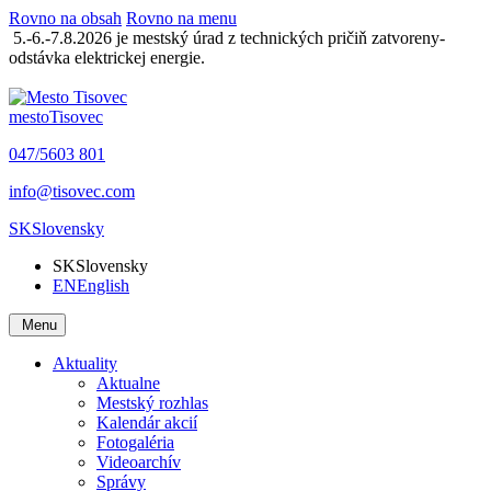
Rovno na obsah
Rovno na menu
5.-6.-7.8.2026 je mestský úrad z technických pričiň zatvoreny-
odstávka elektrickej energie.
mesto
Tisovec
047/5603 801
info@tisovec.com
SK
Slovensky
SK
Slovensky
EN
English
Menu
Aktuality
Aktualne
Mestský rozhlas
Kalendár akcií
Fotogaléria
Videoarchív
Správy