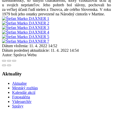
džentlmenský, so silným charakterom, ktorý vzbudzoval úctu aj
u svojich nepriateľov. Jeho pohreb bol slávny, pochovali ho
za veľkej účasti ľudí nielen z Tisovca, ale celého Slovenska. V roku
1979 boli jeho ostatky prevezené na Národný cintorín v Martine.
Dátum vloženia:
11. 4. 2022 14:52
Dátum poslednej aktualizácie:
11. 4. 2022 14:54
Autor:
Správca Webu
Aktuality
Aktualne
Mestský rozhlas
Kalendár akcií
Fotogaléria
Videoarchív
Správy