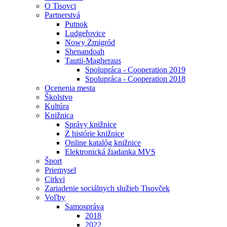
O Tisovci
Partnerstvá
Putnok
Ludgeřovice
Nowy Żmigród
Shenandoah
Tautii-Magheraus
Spolupráca - Cooperation 2019
Spolupráca - Cooperation 2018
Ocenenia mesta
Školstvo
Kultúra
Knižnica
Správy knižnice
Z histórie knižnice
Online katalóg knižnice
Elektronická žiadanka MVS
Šport
Priemysel
Cirkvi
Zariadenie sociálnych služieb Tisovček
Voľby
Samospráva
2018
2022