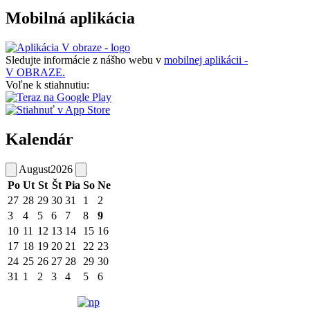
Mobilná aplikácia
Sledujte informácie z nášho webu v
mobilnej aplikácii -
V OBRAZE.
Voľne k stiahnutiu:
Kalendár
August
2026
Po
Ut
St
Št
Pia
So
Ne
27
28
29
30
31
1
2
3
4
5
6
7
8
9
10
11
12
13
14
15
16
17
18
19
20
21
22
23
24
25
26
27
28
29
30
31
1
2
3
4
5
6