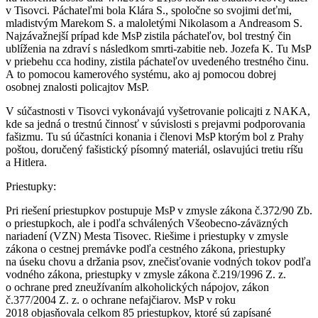
v Tisovci. Páchateľmi bola Klára S., spoločne so svojimi deťmi,
mladistvým Marekom S. a maloletými Nikolasom a Andreasom S.
Najzávažnejší prípad kde MsP zistila páchateľov, bol trestný čin
ublíženia na zdraví s následkom smrti-zabitie neb. Jozefa K. Tu MsP
v priebehu cca hodiny, zistila páchateľov uvedeného trestného činu.
A to pomocou kamerového systému, ako aj pomocou dobrej
osobnej znalosti policajtov MsP.
V súčastnosti v Tisovci vykonávajú vyšetrovanie policajti z NAKA,
kde sa jedná o trestnú činnosť v súvislosti s prejavmi podporovania
fašizmu. Tu sú účastníci konania i členovi MsP ktorým bol z Prahy
poštou, doručený fašistický písomný materiál, oslavujúci tretiu ríšu
a Hitlera.
Priestupky:
Pri riešení priestupkov postupuje MsP v zmysle zákona č.372/90 Zb.
o priestupkoch, ale i podľa schválených Všeobecno-záväzných
nariadení (VZN) Mesta Tisovec. Riešime i priestupky v zmysle
zákona o cestnej premávke podľa cestného zákona, priestupky
na úseku chovu a držania psov, znečisťovanie vodných tokov podľa
vodného zákona, priestupky v zmysle zákona č.219/1996 Z. z.
o ochrane pred zneužívaním alkoholických nápojov, zákon
č.377/2004 Z. z. o ochrane nefajčiarov. MsP v roku
2018 objasňovala celkom 85 priestupkov, ktoré sú zapísané