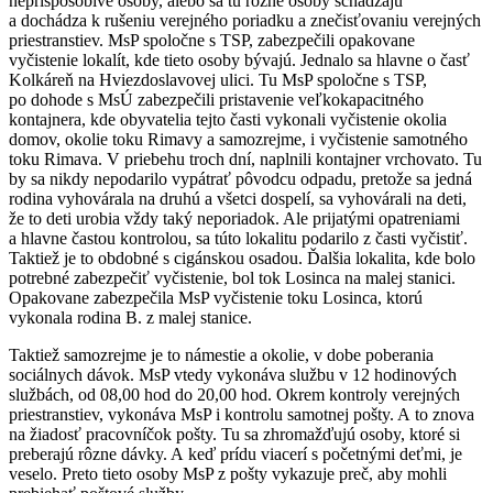
neprispôsobivé osoby, alebo sa tu rôzne osoby schádzajú
a dochádza k rušeniu verejného poriadku a znečisťovaniu verejných
priestranstiev. MsP spoločne s TSP, zabezpečili opakovane
vyčistenie lokalít, kde tieto osoby bývajú. Jednalo sa hlavne o časť
Kolkáreň na Hviezdoslavovej ulici. Tu MsP spoločne s TSP,
po dohode s MsÚ zabezpečili pristavenie veľkokapacitného
kontajnera, kde obyvatelia tejto časti vykonali vyčistenie okolia
domov, okolie toku Rimavy a samozrejme, i vyčistenie samotného
toku Rimava. V priebehu troch dní, naplnili kontajner vrchovato. Tu
by sa nikdy nepodarilo vypátrať pôvodcu odpadu, pretože sa jedná
rodina vyhovárala na druhú a všetci dospelí, sa vyhovárali na deti,
že to deti urobia vždy taký neporiadok. Ale prijatými opatreniami
a hlavne častou kontrolou, sa túto lokalitu podarilo z časti vyčistiť.
Taktiež je to obdobné s cigánskou osadou. Ďalšia lokalita, kde bolo
potrebné zabezpečiť vyčistenie, bol tok Losinca na malej stanici.
Opakovane zabezpečila MsP vyčistenie toku Losinca, ktorú
vykonala rodina B. z malej stanice.
Taktiež samozrejme je to námestie a okolie, v dobe poberania
sociálnych dávok. MsP vtedy vykonáva službu v 12 hodinových
službách, od 08,00 hod do 20,00 hod. Okrem kontroly verejných
priestranstiev, vykonáva MsP i kontrolu samotnej pošty. A to znova
na žiadosť pracovníčok pošty. Tu sa zhromažďujú osoby, ktoré si
preberajú rôzne dávky. A keď prídu viacerí s početnými deťmi, je
veselo. Preto tieto osoby MsP z pošty vykazuje preč, aby mohli