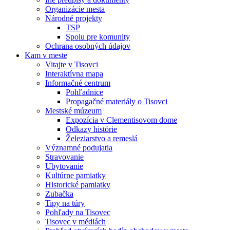
Organizácie mesta
Národné projekty
TSP
Spolu pre komunity
Ochrana osobných údajov
Kam v meste
Vitajte v Tisovci
Interaktívna mapa
Informačné centrum
Pohľadnice
Propagačné materiály o Tisovci
Mestské múzeum
Expozícia v Clementisovom dome
Odkazy histórie
Železiarstvo a remeslá
Významné podujatia
Stravovanie
Ubytovanie
Kultúrne pamiatky
Historické pamiatky
Zubačka
Tipy na túry
Pohľady na Tisovec
Tisovec v médiách