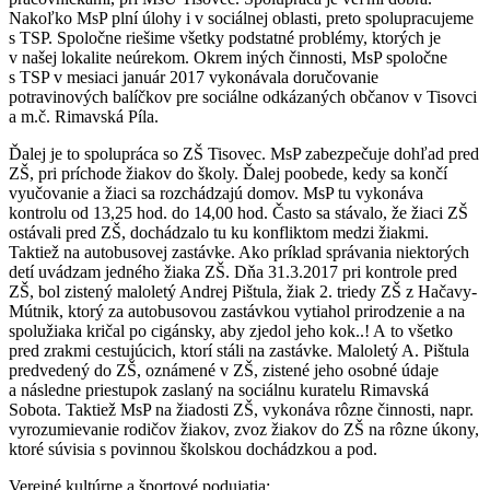
Nakoľko MsP plní úlohy i v sociálnej oblasti, preto spolupracujeme
s TSP. Spoločne riešime všetky podstatné problémy, ktorých je
v našej lokalite neúrekom. Okrem iných činnosti, MsP spoločne
s TSP v mesiaci január 2017 vykonávala doručovanie
potravinových balíčkov pre sociálne odkázaných občanov v Tisovci
a m.č. Rimavská Píla.
Ďalej je to spolupráca so ZŠ Tisovec. MsP zabezpečuje dohľad pred
ZŠ, pri príchode žiakov do školy. Ďalej poobede, kedy sa končí
vyučovanie a žiaci sa rozchádzajú domov. MsP tu vykonáva
kontrolu od 13,25 hod. do 14,00 hod. Často sa stávalo, že žiaci ZŠ
ostávali pred ZŠ, dochádzalo tu ku konfliktom medzi žiakmi.
Taktiež na autobusovej zastávke. Ako príklad správania niektorých
detí uvádzam jedného žiaka ZŠ. Dňa 31.3.2017 pri kontrole pred
ZŠ, bol zistený maloletý Andrej Pištula, žiak 2. triedy ZŠ z Hačavy-
Mútnik, ktorý za autobusovou zastávkou vytiahol prirodzenie a na
spolužiaka kričal po cigánsky, aby zjedol jeho kok..! A to všetko
pred zrakmi cestujúcich, ktorí stáli na zastávke. Maloletý A. Pištula
predvedený do ZŠ, oznámené v ZŠ, zistené jeho osobné údaje
a následne priestupok zaslaný na sociálnu kuratelu Rimavská
Sobota. Taktiež MsP na žiadosti ZŠ, vykonáva rôzne činnosti, napr.
vyrozumievanie rodičov žiakov, zvoz žiakov do ZŠ na rôzne úkony,
ktoré súvisia s povinnou školskou dochádzkou a pod.
Verejné kultúrne a športové podujatia: