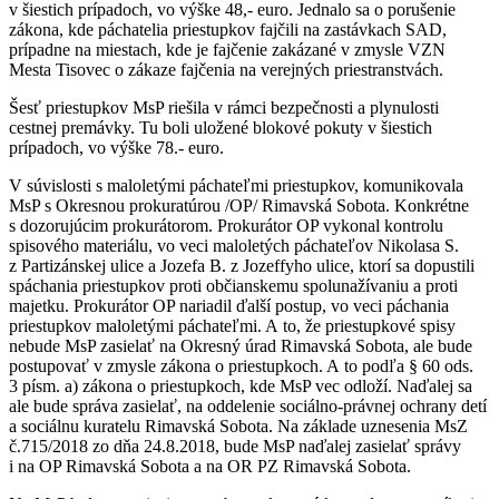
v šiestich prípadoch, vo výške 48,- euro. Jednalo sa o porušenie
zákona, kde páchatelia priestupkov fajčili na zastávkach SAD,
prípadne na miestach, kde je fajčenie zakázané v zmysle VZN
Mesta Tisovec o zákaze fajčenia na verejných priestranstvách.
Šesť priestupkov MsP riešila v rámci bezpečnosti a plynulosti
cestnej premávky. Tu boli uložené blokové pokuty v šiestich
prípadoch, vo výške 78.- euro.
V súvislosti s maloletými páchateľmi priestupkov, komunikovala
MsP s Okresnou prokuratúrou /OP/ Rimavská Sobota. Konkrétne
s dozorujúcim prokurátorom. Prokurátor OP vykonal kontrolu
spisového materiálu, vo veci maloletých páchateľov Nikolasa S.
z Partizánskej ulice a Jozefa B. z Jozeffyho ulice, ktorí sa dopustili
spáchania priestupkov proti občianskemu spolunažívaniu a proti
majetku. Prokurátor OP nariadil ďalší postup, vo veci páchania
priestupkov maloletými páchateľmi. A to, že priestupkové spisy
nebude MsP zasielať na Okresný úrad Rimavská Sobota, ale bude
postupovať v zmysle zákona o priestupkoch. A to podľa § 60 ods.
3 písm. a) zákona o priestupkoch, kde MsP vec odloží. Naďalej sa
ale bude správa zasielať, na oddelenie sociálno-právnej ochrany detí
a sociálnu kuratelu Rimavská Sobota. Na základe uznesenia MsZ
č.715/2018 zo dňa 24.8.2018, bude MsP naďalej zasielať správy
i na OP Rimavská Sobota a na OR PZ Rimavská Sobota.