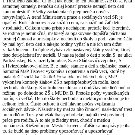
1 Trestného zákona. Či to aj tak bude, to len uvidíme. Ale čo sa týka
samotnej kurately, nemôžu ďalej konať pretože nemajú tieto deti
kam umiestniť. Všetky zariadenia sú preplnené a nové sa
nevytvárajú. A trend Ministerstva práce a sociálnych vecí SR je
opačný. Rušiť domovy a za každú cenu, sa snažiť udržať deti
v rodinách. Celkom tento prístup nechápem, pretože keď je zrejmé,
že rodina je nefunkčná, maloletý sa opakovane dopúšťa páchania
trestnej činnosti a priestupkov, nechodí do školy a pod., záujem štátu
by mal byť, tieto deti z takejto rodiny vyňať a nie ich tam držať
za každú cenu. Tu úplne zlyháva zle nastavený štátny systém, ktorý
tieto deti-páchateľov nerieši. U nás sa jedná o deti z rodín S. na ulici
Partizánskej, B. z Jozeffyho ulice, S. zo Sládkovičovej ulice, S.
z Hviezdoslavovej ulice, B. z malej stanice a detí z cigánskej osady.
Samotná MsP Tisovec vykonáva i opatrenia a rieši veci, ktoré by
mala riešiť sociálka. Taktiež čo sa týka maloletých detí, MsP
vykonáva kontroly žiakov ZŠ z neprispôsobivých rodín, ktorí
nechodia do školy. Kontrolujeme dokonca dodržiavanie liečebného
režimu, po dohode so ZŠ a MUDr. B. Pretože počty vymeškaných
hodín, sú veľké. Deti do školy nechodia a niektorým rodičom je to
celkom jedno. Často ochorejú deti hlavne počas vyplácania
sociálnych dávok. Následne by mal za túto činnosť, nasledovať trest
pre rodičov. Tresty sú však iba symbolické, najmä trest povinnej
práce pre rodiča. A to nie je žiadny trest, chodiť s metlou
po námestí. Riešením pre Mesto Tisovec a ďalšie samosprávy je iba
to, že budú na tieto problémy upozorňovať a upozorňovať