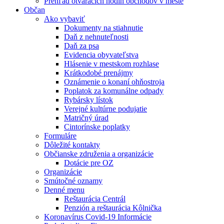
Prehľad otváracích hodín obchodov v meste
Občan
Ako vybaviť
Dokumenty na stiahnutie
Daň z nehnuteľnosti
Daň za psa
Evidencia obyvateľstva
Hlásenie v mestskom rozhlase
Krátkodobé prenájmy
Oznámenie o konaní ohňostroja
Poplatok za komunálne odpady
Rybársky lístok
Verejné kultúrne podujatie
Matričný úrad
Cintorínske poplatky
Formuláre
Dôležité kontakty
Občianske združenia a organizácie
Dotácie pre OZ
Organizácie
Smútočné oznamy
Denné menu
Reštaurácia Centrál
Penzión a reštaurácia Kôlnička
Koronavírus Covid-19 Informácie