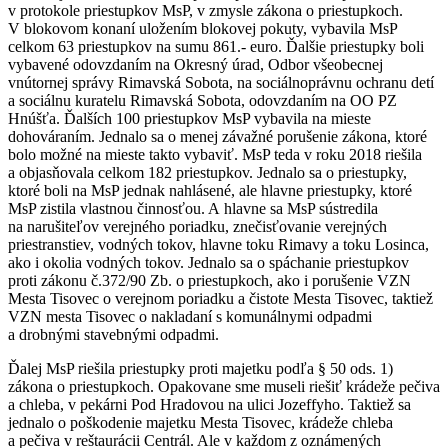
v protokole priestupkov MsP, v zmysle zákona o priestupkoch.
V blokovom konaní uložením blokovej pokuty, vybavila MsP
celkom 63 priestupkov na sumu 861.- euro. Ďalšie priestupky boli
vybavené odovzdaním na Okresný úrad, Odbor všeobecnej
vnútornej správy Rimavská Sobota, na sociálnoprávnu ochranu detí
a sociálnu kuratelu Rimavská Sobota, odovzdaním na OO PZ
Hnúšťa. Ďalších 100 priestupkov MsP vybavila na mieste
dohováraním. Jednalo sa o menej závažné porušenie zákona, ktoré
bolo možné na mieste takto vybaviť. MsP teda v roku 2018 riešila
a objasňovala celkom 182 priestupkov. Jednalo sa o priestupky,
ktoré boli na MsP jednak nahlásené, ale hlavne priestupky, ktoré
MsP zistila vlastnou činnosťou. A hlavne sa MsP sústredila
na narušiteľov verejného poriadku, znečisťovanie verejných
priestranstiev, vodných tokov, hlavne toku Rimavy a toku Losinca,
ako i okolia vodných tokov. Jednalo sa o spáchanie priestupkov
proti zákonu č.372/90 Zb. o priestupkoch, ako i porušenie VZN
Mesta Tisovec o verejnom poriadku a čistote Mesta Tisovec, taktiež
VZN mesta Tisovec o nakladaní s komunálnymi odpadmi
a drobnými stavebnými odpadmi.
Ďalej MsP riešila priestupky proti majetku podľa § 50 ods. 1)
zákona o priestupkoch. Opakovane sme museli riešiť krádeže pečiva
a chleba, v pekárni Pod Hradovou na ulici Jozeffyho. Taktiež sa
jednalo o poškodenie majetku Mesta Tisovec, krádeže chleba
a pečiva v reštaurácii Centrál. Ale v každom z oznámených