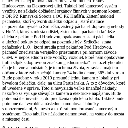
na tržnici. Ďalej to bola krádež dreva z domu neb. bratov
Hudecovcov na Daxnerovej ulici. Taktiež bol kamerový systém
využitý, na základe dožiadaní orgánov činných v trestnom konaní
z OR PZ Rimavská Sobota a OO PZ Hnúšťa. Zistení maloletí
páchatelia, ktorí vytvorili skládku odpadu - staré matrace
na pozemku bývalého Srdiečka, zistený páchateľ dopravnej nehody
v Hnúšti, ktorý z miesta odišiel, zistení traja páchatelia krádeže
chleba z pekárne Pod Hradovou, opakovane zistení páchatelia
a uložené pokuty za odpad na pozemku býv. Srdiečka, strata
peňaženky L.O., ktorú stratila pred pekárňou Pod Hradovou,
páchateľ znečistenia verejného priestranstva pri hornom závode
CSM. V neposlednom rade vodičky vozidiel, ktoré nám opakovane
trafili stĺpik s dopravnou značkou „jednosmerka“ na Jozeffyho ulici.
Čo je hlavné a podstatné, je to ochrana života, zdravia a majetku
občanov ktoré zabezpečujú kamery 24 hodín denne, 365 dní v roku.
Bude potrebné v roku 2019 presunúť jednu kameru z lokality pri
bývalom Srdiečku, ďalej na ulicu Partizánsku. A to z dôvodov, ktoré
sú uvedené v správe. Toto si nevyžiada veľké finančné náklady,
nakoľko sa využije stávajúca kamera a elektrické napájanie. Bude
potrebná iba investícia, do predĺženia optického kábla. Taktiež bude
potrebné dať vyrobiť a následne namontovať tabuľky
s upozorneniami, že mesto a m. č. sú monitorované kamerovým
systémom. Tieto tabuľky následne namontovať, na vstupy do mesta
a miestnej časti.