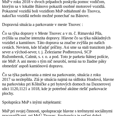
MsP v roku 2018 v dvoch prípadoch poskytla pomoc vodičom,
ktorým sa v lokalite Bánovo pokazili osobné motorové vozidlá.
Pokazené vozidlá boli vozidlom MsP odtiahnuté do Tisovca,
nakoľko vozidlá nebolo možné ponechať na Bánove.
Dopravná situácia a parkovanie v meste Tisovec :
Čo sa týka dopravy v Meste Tisovec a v m. č. Rimavská Píla,
zvýšila sa značne intenzita dopravy. Hlavne čo sa týka nákladných
vozidiel a kamiónov. Táto doprava sa značne zvýšila po našich
cestách. Neviem, kde hľadať príčiny. Asi sme sa stali tranzitom juh-
sever a východ-sever, t. j. Železiarne Podbrezová, SCP
Ružomberok, Calmit, s. r. o. a pod. Toto je parketa štátnej polície,
nie MsP. A ani mesto s tým nič neurobí, nemá na to žiadne páky
obmedziť aspoň kamiónovú dopravu.
Čo sa týka parkovania a miest na parkovanie, situácia z roku
2017 sa nezlepšila. Zlá je situácia najmä na sídlisku Hradová, hlavne
na parkovisku pri Kôlničke a pri bytových domoch na Daxnerovej
ulici 1120,1121 a 1018, kde je potrebné akútne riešiť parkovacie
plochy.
Spolupráca MsP s inými subjektami:
MsP pri svojej činnosti, spolupracuje hlavne s terénnymi sociálnymi
pracovníčkami, pri MsÚ Tisovec. Spolupráca je veľmi dobrá.