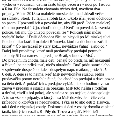
výchova v rodinách, deti sa často túlajú večer a i v noci po Tisovci
a Rim. Píle. Na ilustráciu chovania týchto detí, uvediem dva
prípady. V lete 2018 sa maloleté rómske deti, nachádzali večer
na sídlisku Stred. Tu fajčili a robili krik. Okolo išiel jeden dôchodca
so psom. Upozornil ich a povedal im, aby išli preč. Jeden maloletý
róm mu povedal " Ujo, choďte do pi..! Keď im povedal, že zavolá
políciu, tak mu títo chlapci povedali, že " Policajti nám môžu
vyfajčiť koko..! Ďalší dôchodca išiel na bicykli po Muránskej ulici.
Po chodníku kráčali maloletí Rómovia, ktorí na dôchodcu začali
kričať " Čo nevládzeš ty starý kok.., nevládzeš ťahať, alebo čo."
Ďalej boli problémy, ktoré mali predavačky predajní potravín
Jednoty SD na námesti a predajne Beati, v budove MsÚ.
Do predajni im chodia malé deti, behajú po predajni, nič nekupujú
a čakajú iba na príležitosť, niečo ukradnúť. Buď prídu samé alebo
v sprievode dospelého, kde s dospelým napr. matkou, príde 5 až
6 detí. A deje sa to najmä, keď MsP nevykonáva službu. Jedna
predavačka potom nerobí nič iné, iba chodí po predajni a dáva pozor
na tieto deti. A pokiaľ ich z predajne vykážu, tak o hodinu-dve sú
znova v predajni a situácia sa opakuje. MsP toto riešila s rodičmi
a deťmi, chvíľu bol pokoj, ale situácia sa po nejakej dobe opakuje.
A to sú všetko prípady, o ktorých sa MsP dozvie. Je určite veľa
prípadov, o ktorých sa nedozvieme. Týka sa to ako detí z Tisovca,
tak i detí z cigánskej osady. Dokonca si deti z osady dovolia zaplatiť
taxík, ktorý ich vozil z R. Píly do Tisovca a späť. MsP rieši