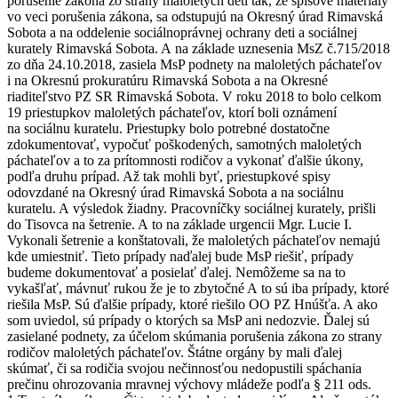
porušenie zákona zo strany maloletých detí tak, že spisové materiály
vo veci porušenia zákona, sa odstupujú na Okresný úrad Rimavská
Sobota a na oddelenie sociálnoprávnej ochrany deti a sociálnej
kurately Rimavská Sobota. A na základe uznesenia MsZ č.715/2018
zo dňa 24.10.2018, zasiela MsP podnety na maloletých páchateľov
i na Okresnú prokuratúru Rimavská Sobota a na Okresné
riaditeľstvo PZ SR Rimavská Sobota. V roku 2018 to bolo celkom
19 priestupkov maloletých páchateľov, ktorí boli oznámení
na sociálnu kuratelu. Priestupky bolo potrebné dostatočne
zdokumentovať, vypočuť poškodených, samotných maloletých
páchateľov a to za prítomnosti rodičov a vykonať ďalšie úkony,
podľa druhu prípad. Až tak mohli byť, priestupkové spisy
odovzdané na Okresný úrad Rimavská Sobota a na sociálnu
kuratelu. A výsledok žiadny. Pracovníčky sociálnej kurately, prišli
do Tisovca na šetrenie. A to na základe urgencii Mgr. Lucie I.
Vykonali šetrenie a konštatovali, že maloletých páchateľov nemajú
kde umiestniť. Tieto prípady naďalej bude MsP riešiť, prípady
budeme dokumentovať a posielať ďalej. Nemôžeme sa na to
vykašľať, mávnuť rukou že je to zbytočné A to sú iba prípady, ktoré
riešila MsP. Sú ďalšie prípady, ktoré riešilo OO PZ Hnúšťa. A ako
som uviedol, sú prípady o ktorých sa MsP ani nedozvie. Ďalej sú
zasielané podnety, za účelom skúmania porušenia zákona zo strany
rodičov maloletých páchateľov. Štátne orgány by mali ďalej
skúmať, či sa rodičia svojou nečinnosťou nedopustili spáchania
prečinu ohrozovania mravnej výchovy mládeže podľa § 211 ods.