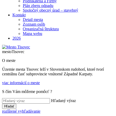
Podnikatelia a Firmy
Plán zberu odpadu
Spoločný obecný úrad – stavebný
Kontakt
Detail mesta
Zoznam osôb
Organizačná štruktura
Mapa webu
2026
mesto
Tisovec
O meste
Územie mesta Tisovec leží v Slovenskom rudohorí, ktoré tvorí
centrálnu časť subprovincie vnútorné Západné Karpaty.
viac informácií o meste
S čím Vám môžeme pomôcť ?
Hľadaný výraz
Hľadať
rozšírené vyhľadávanie