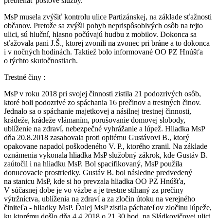
prebiehať poštové služby.
MsP musela zvýšiť kontrolu ulice Partizánskej, na základe sťažnosti
občanov. Pretože sa zvýšil pohyb neprispôsobivých osôb na tejto
ulici, sú hluční, hlasno počúvajú hudbu z mobilov. Dokonca sa
sťažovala pani J.Š., ktorej zvonili na zvonec pri bráne a to dokonca
i v nočných hodinách. Taktiež bolo informované OO PZ Hnúšťa
o týchto skutočnostiach.
Trestné činy :
MsP v roku 2018 pri svojej činnosti zistila 21 podozrivých osôb,
ktoré boli podozrivé zo spáchania 16 prečinov a trestných činov.
Jednalo sa o spáchanie majetkovej a násilnej trestnej činnosti,
krádeže, krádeže vlámaním, porušovanie domovej slobody,
ublíženie na zdraví, nebezpečné vyhrážanie a lúpež. Hliadka MsP
dňa 20.8.2018 zasahovala proti opitému Gustávovi B., ktorý
opakovane napadol poškodeného V. P., ktorého zranil. Na základe
oznámenia vykonala hliadka MsP služobný zákrok, kde Gustáv B.
zaútočil i na hliadku MsP. Bol spacifikovaný, MsP použila
donucovacie prostriedky. Gustáv B. bol následne predvedený
na stanicu MsP, kde si ho prevzala hliadka OO PZ Hnúšťa,
V súčasnej dobe je vo väzbe a je trestne stíhaný za prečiny
výtržníctva, ublíženia na zdraví a za zločin útoku na verejného
činiteľa - hliadky MsP. Ďalej MsP zistila páchateľov zločinu lúpeže,
ku ktorému došlo dňa 4.4.2018 o 21,30 hod. na Sládkovičovej ulici