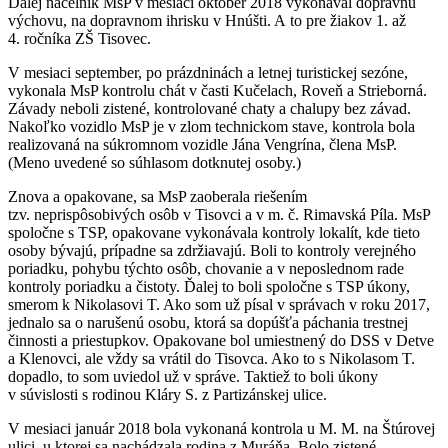
Ďalej náčelník MsP v mesiaci október 2018 vykonával dopravnú
výchovu, na dopravnom ihrisku v Hnúšti. A to pre žiakov 1. až
4. ročníka ZŠ Tisovec.
V mesiaci september, po prázdninách a letnej turistickej sezóne,
vykonala MsP kontrolu chát v časti Kučelach, Roveň a Strieborná.
Závady neboli zistené, kontrolované chaty a chalupy bez závad.
Nakoľko vozidlo MsP je v zlom technickom stave, kontrola bola
realizovaná na súkromnom vozidle Jána Vengrína, člena MsP.
(Meno uvedené so súhlasom dotknutej osoby.)
Znova a opakovane, sa MsP zaoberala riešením
tzv. neprispôsobivých osôb v Tisovci a v m. č. Rimavská Píla. MsP
spoločne s TSP, opakovane vykonávala kontroly lokalít, kde tieto
osoby bývajú, prípadne sa zdržiavajú. Boli to kontroly verejného
poriadku, pohybu týchto osôb, chovanie a v neposlednom rade
kontroly poriadku a čistoty. Ďalej to boli spoločne s TSP úkony,
smerom k Nikolasovi T. Ako som už písal v správach v roku 2017,
jednalo sa o narušenú osobu, ktorá sa dopúšťa páchania trestnej
činnosti a priestupkov. Opakovane bol umiestnený do DSS v Detve
a Klenovci, ale vždy sa vrátil do Tisovca. Ako to s Nikolasom T.
dopadlo, to som uviedol už v správe. Taktiež to boli úkony
v súvislosti s rodinou Kláry S. z Partizánskej ulice.
V mesiaci január 2018 bola vykonaná kontrola u M. M. na Štúrovej
ulici, u ktorej sa nachádzala rodina z Muráňa. Bolo zistené,