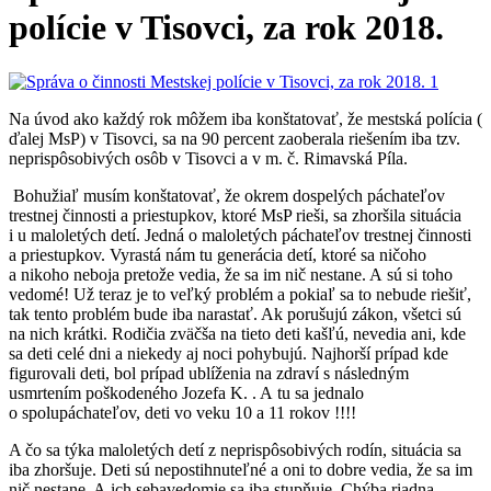
polície v Tisovci, za rok 2018.
Na úvod ako každý rok môžem iba konštatovať, že mestská polícia (
ďalej MsP) v Tisovci, sa na 90 percent zaoberala riešením iba tzv.
neprispôsobivých osôb v Tisovci a v m. č. Rimavská Píla.
Bohužiaľ musím konštatovať, že okrem dospelých páchateľov
trestnej činnosti a priestupkov, ktoré MsP rieši, sa zhoršila situácia
i u maloletých detí. Jedná o maloletých páchateľov trestnej činnosti
a priestupkov. Vyrastá nám tu generácia detí, ktoré sa ničoho
a nikoho neboja pretože vedia, že sa im nič nestane. A sú si toho
vedomé! Už teraz je to veľký problém a pokiaľ sa to nebude riešiť,
tak tento problém bude iba narastať. Ak porušujú zákon, všetci sú
na nich krátki. Rodičia zväčša na tieto deti kašľú, nevedia ani, kde
sa deti celé dni a niekedy aj noci pohybujú. Najhorší prípad kde
figurovali deti, bol prípad ublíženia na zdraví s následným
usmrtením poškodeného Jozefa K. . A tu sa jednalo
o spolupáchateľov, deti vo veku 10 a 11 rokov !!!!
A čo sa týka maloletých detí z neprispôsobivých rodín, situácia sa
iba zhoršuje. Deti sú nepostihnuteľné a oni to dobre vedia, že sa im
nič nestane. A ich sebavedomie sa iba stupňuje. Chýba riadna