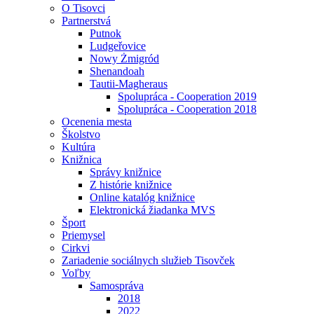
O Tisovci
Partnerstvá
Putnok
Ludgeřovice
Nowy Żmigród
Shenandoah
Tautii-Magheraus
Spolupráca - Cooperation 2019
Spolupráca - Cooperation 2018
Ocenenia mesta
Školstvo
Kultúra
Knižnica
Správy knižnice
Z histórie knižnice
Online katalóg knižnice
Elektronická žiadanka MVS
Šport
Priemysel
Cirkvi
Zariadenie sociálnych služieb Tisovček
Voľby
Samospráva
2018
2022