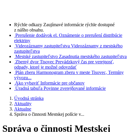
Rýchle odkazy
Zaujímavé informácie rýchle dostupné
z nášho obsahu.
Prerušenie dodávok el.
Oznámenie o prerušení distribúcie
elektriny
Videozáznamy zastupiteľstva
Videozáznamy z mestského
zastupiteľstva
Mestské zastupiteľstvo
Zasadnutia mestského zastupiteľstva
Zberný dvor Tisovec
Prevádzkový čas pre verejnosť,
odpady, ktoré je možné odovzdať
Plán zberu
Harmonogram zberu v meste Tisovec, Termíny
vývozu...
Ako vybaviť
Informácie pre občanov
Úradná tabuľa
Povinne zverejňované informácie
Úvodná stránka
Aktuality
Aktualne
Správa o činnosti Mestskej polície v...
Správa o činnosti Mestskej