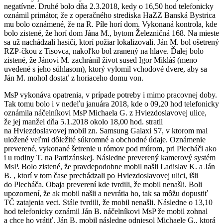
negatívne. Druhé bolo dňa 2.3.2018, kedy o 16,50 hod telefonicky
oznámil primátor, že z operačného strediska HaZZ Banská Bystrica
mu bolo oznámené, že na R. Píle horí dom. Vykonaná kontrola, kde
bolo zistené, že horí dom Jána M., bytom Železničná 168. Na mieste
sa už nachádzali hasiči, ktorí požiar lokalizovali. Ján M. bol ošetrený
RZP-čkou z Tisovca, nakoľko bol zranený na hlave. Ďalej bolo
zistené, že Jánovi M. zachránil život sused Igor Mikláš (meno
uvedené s jeho súhlasom), ktorý vylomil vchodové dvere, aby sa
Ján M. mohol dostať z horiaceho domu von.
MsP vykonáva opatrenia, v prípade potreby i mimo pracovnej doby.
Tak tomu bolo i v nedeľu januára 2018, kde o 09,20 hod telefonicky
oznámila náčelníkovi MsP Michaela G. z Hviezdoslavovej ulice,
že jej manžel dňa 5.1.2018 okolo 18,00 hod. stratil
na Hviezdoslavovej mobil zn. Samsung Galaxi S7, v ktorom mal
uložené veľmi dôležité súkromné a obchodné údaje. Oznámenie
preverené, vykonané šetrenie u rómov pod múrom, pri Plecháči ako
i u rodiny T. na Partizánskej. Následne preverený kamerový systém
MsP. Bolo zistené, že pravdepodobne mobil našli Ladislav K. a Ján
B. , ktorí v tom čase prechádzali po Hviezdoslavovej ulici, išli
do Plecháča. Obaja preverení kde tvrdili, že mobil nenašli. Boli
upozornení, že ak mobil našli a nevrátia ho, tak sa môžu dopustiť
TČ zatajenia veci. Stále tvrdili, že mobil nenašli. Následne o 13,10
hod telefonicky oznámil Ján B. náčelníkovi MsP že mobil zohnal
a chce ho vrátiť. Ján B. mobil následne odniesol Michaele G., ktorá