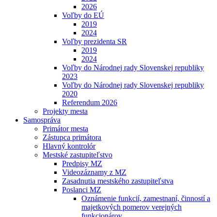
2026
Voľby do EÚ
2019
2024
Voľby prezidenta SR
2019
2024
Voľby do Národnej rady Slovenskej republiky
2023
Voľby do Národnej rady Slovenskej republiky
2020
Referendum 2026
Projekty mesta
Samospráva
Primátor mesta
Zástupca primátora
Hlavný kontrolór
Mestské zastupiteľstvo
Predpisy MZ
Videozáznamy z MZ
Zasadnutia mestského zastupiteľstva
Poslanci MZ
Oznámenie funkcií, zamestnaní, činností a
majetkových pomerov verejných
funkcionárov