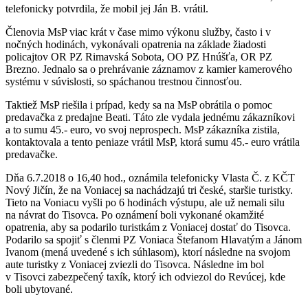
telefonicky potvrdila, že mobil jej Ján B. vrátil.
Členovia MsP viac krát v čase mimo výkonu služby, často i v
nočných hodinách, vykonávali opatrenia na základe žiadosti
policajtov OR PZ Rimavská Sobota, OO PZ Hnúšťa, OR PZ
Brezno. Jednalo sa o prehrávanie záznamov z kamier kamerového
systému v súvislosti, so spáchanou trestnou činnosťou.
Taktiež MsP riešila i prípad, kedy sa na MsP obrátila o pomoc
predavačka z predajne Beati. Táto zle vydala jednému zákazníkovi
a to sumu 45.- euro, vo svoj neprospech. MsP zákazníka zistila,
kontaktovala a tento peniaze vrátil MsP, ktorá sumu 45.- euro vrátila
predavačke.
Dňa 6.7.2018 o 16,40 hod., oznámila telefonicky Vlasta Č. z KČT
Nový Jičín, že na Voniacej sa nachádzajú tri české, staršie turistky.
Tieto na Voniacu vyšli po 6 hodinách výstupu, ale už nemali silu
na návrat do Tisovca. Po oznámení boli vykonané okamžité
opatrenia, aby sa podarilo turistkám z Voniacej dostať do Tisovca.
Podarilo sa spojiť s členmi PZ Voniaca Štefanom Hlavatým a Jánom
Ivanom (mená uvedené s ich súhlasom), ktorí následne na svojom
aute turistky z Voniacej zviezli do Tisovca. Následne im bol
v Tisovci zabezpečený taxík, ktorý ich odviezol do Revúcej, kde
boli ubytované.