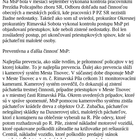
Na MsP bola v mesiaci september vykonaná kontrola pracovníkmi
Prezídia Policajného zboru SR, Odboru dohľadu nad činnosťou
obecných a mestských polícii, kde pracovníci P PZ SR nezistili
žiadne nedostatky. Taktiež ako som už uviedol, prokurátor Okresnej
prokuratúry Rimavská Sobota vykonal kontrolu postupu MsP pri
objasňovaní priestupkov, kde neboli zistené nedostatky. Bol len
zosúladený postup, pri ukončovaní priestupkových spisov, kde sú
páchateľmi maloleté osoby.
Preventívna a ďalšia činnosť MsP:
Najlepšia prevencia, ako stále tvrdím, je prítomnosť policajtov v tej
ktorej lokalite. To je najlepšia prevencia. Ďalej ako prevencia slúži
i kamerový systém Mesta Tisovec. V súčasnej dobe disponuje MsP
v Meste Tisovec a v m. č. Rimavská Píla celkom 31 monitorovacími
kamerami. Kamerový systém osvedčil, čo dokazujú aj zistení
páchatelia trestnej činnosti, prípadne priestupkov v Meste Tisovec
a v miestnej časti Rimavská Píla. Okrem uvedených prípadov, ktoré
sú v správe spomenuté, MsP pomocou kamerového systému zistila
páchateľov krádeže dreva z objektov O.Z. Zubačka, páchateľov
nelegálnej skládky na Daxnerovej ulici, maloletých páchateľov,
ktorí z kontajneru na oblečenie vyberali na R. Píle odevy, ktoré
potom rozhadzovali po R. Píle, zistené nákladné motorové vozidlá,
ktoré opakovane poškodili zábradlie na križovatke pri reštaurácii
Centrál, nákladné vozidlo, ktoré poškodilo predajný stánok