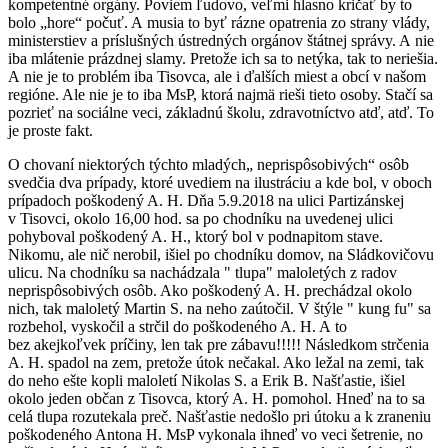
kompetentné orgány. Poviem ľudovo, veľmi hlasno kričať by to
bolo „hore“ počuť. A musia to byť rázne opatrenia zo strany vlády,
ministerstiev a príslušných ústredných orgánov štátnej správy. A nie
iba mlátenie prázdnej slamy. Pretože ich sa to netýka, tak to neriešia.
A nie je to problém iba Tisovca, ale i ďalších miest a obcí v našom
regióne. Ale nie je to iba MsP, ktorá najmä rieši tieto osoby. Stačí sa
pozrieť na sociálne veci, základnú školu, zdravotníctvo atď, atď. To
je proste fakt.
O chovaní niektorých týchto mladých„ neprispôsobivých“ osôb
svedčia dva prípady, ktoré uvediem na ilustráciu a kde bol, v oboch
prípadoch poškodený A. H. Dňa 5.9.2018 na ulici Partizánskej
v Tisovci, okolo 16,00 hod. sa po chodníku na uvedenej ulici
pohyboval poškodený A. H., ktorý bol v podnapitom stave.
Nikomu, ale nič nerobil, išiel po chodníku domov, na Sládkovičovu
ulicu. Na chodníku sa nachádzala " tlupa" maloletých z radov
neprispôsobivých osôb. Ako poškodený A. H. prechádzal okolo
nich, tak maloletý Martin S. na neho zaútočil. V štýle " kung fu" sa
rozbehol, vyskočil a strčil do poškodeného A. H. A to
bez akejkoľvek príčiny, len tak pre zábavu!!!!! Následkom strčenia
A. H. spadol na zem, pretože útok nečakal. Ako ležal na zemi, tak
do neho ešte kopli maloletí Nikolas S. a Erik B. Našťastie, išiel
okolo jeden občan z Tisovca, ktorý A. H. pomohol. Hneď na to sa
celá tlupa rozutekala preč. Našťastie nedošlo pri útoku a k zraneniu
poškodeného Antona H. MsP vykonala ihneď vo veci šetrenie, no