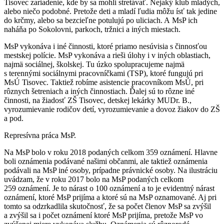
Tisovec zariadenie, kde by sa mohli stretávať. Nejaký klub mladých,
alebo niečo podobné. Pretože deti a mladí ľudia môžu ísť tak jedine
do krčmy, alebo sa bezcieľne potulujú po uliciach. A MsP ich
naháňa po Sokolovni, parkoch, tržnici a iných miestach.
MsP vykonáva i iné činnosti, ktoré priamo nesúvisia s činnosťou
mestskej polície. MsP vykonáva a rieši úlohy i v iných oblastiach,
najmä sociálnej, školskej. Tu úzko spolupracujeme najmä
s terennými sociálnymi pracovníčkami (TSP), ktoré fungujú pri
MsÚ Tisovec. Taktiež robíme asistencie pracovníkom MsÚ, pri
rôznych šetreniach a iných činnostiach. Ďalej sú to rôzne iné
činnosti, na žiadosť ZŠ Tisovec, detskej lekárky MUDr. B.,
vyrozumievanie rodičov detí, vyrozumievanie a dovoz žiakov do ZŠ
a pod.
Represívna práca MsP.
Na MsP bolo v roku 2018 podaných celkom 359 oznámení. Hlavne
boli oznámenia podávané našimi občanmi, ale taktiež oznámenia
podávali na MsP iné osoby, prípadne právnické osoby. Na ilustráciu
uvádzam, že v roku 2017 bolo na MsP podaných celkom
259 oznámení. Je to nárast o 100 oznámení a to je evidentný nárast
oznámení, ktoré MsP prijíma a ktoré sú na MsP oznamované. Aj pri
tomto sa odzrkadlila skutočnosť, že sa počet členov MsP sa zvýšil
a zvýšil sa i počet oznámení ktoré MsP prijíma, pretože MsP vo