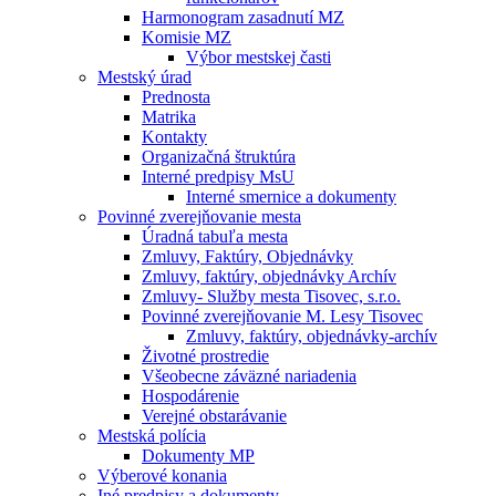
Harmonogram zasadnutí MZ
Komisie MZ
Výbor mestskej časti
Mestský úrad
Prednosta
Matrika
Kontakty
Organizačná štruktúra
Interné predpisy MsU
Interné smernice a dokumenty
Povinné zverejňovanie mesta
Úradná tabuľa mesta
Zmluvy, Faktúry, Objednávky
Zmluvy, faktúry, objednávky Archív
Zmluvy- Služby mesta Tisovec, s.r.o.
Povinné zverejňovanie M. Lesy Tisovec
Zmluvy, faktúry, objednávky-archív
Životné prostredie
Všeobecne záväzné nariadenia
Hospodárenie
Verejné obstarávanie
Mestská polícia
Dokumenty MP
Výberové konania
Iné predpisy a dokumenty