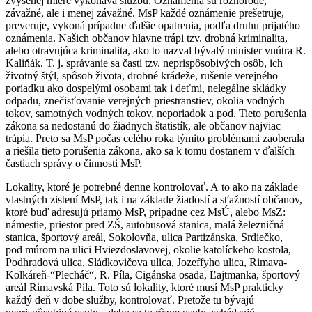
zvýšenej miere vykonáva službu. Oznámenia sú rôznorodé,
závažné, ale i menej závažné. MsP každé oznámenie prešetruje,
preveruje, vykoná prípadne ďalšie opatrenia, podľa druhu prijatého
oznámenia. Našich občanov hlavne trápi tzv. drobná kriminalita,
alebo otravujúca kriminalita, ako to nazval bývalý minister vnútra R.
Kaliňák. T. j. správanie sa časti tzv. neprispôsobivých osôb, ich
životný štýl, spôsob života, drobné krádeže, rušenie verejného
poriadku ako dospelými osobami tak i deťmi, nelegálne skládky
odpadu, znečisťovanie verejných priestranstiev, okolia vodných
tokov, samotných vodných tokov, neporiadok a pod. Tieto porušenia
zákona sa nedostanú do žiadnych štatistík, ale občanov najviac
trápia. Preto sa MsP počas celého roka týmito problémami zaoberala
a riešila tieto porušenia zákona, ako sa k tomu dostanem v ďalších
častiach správy o činnosti MsP.
Lokality, ktoré je potrebné denne kontrolovať. A to ako na základe
vlastných zistení MsP, tak i na základe žiadostí a sťažností občanov,
ktoré buď adresujú priamo MsP, prípadne cez MsÚ, alebo MsZ:
námestie, priestor pred ZŠ, autobusová stanica, malá železničná
stanica, športový areál, Sokolovňa, ulica Partizánska, Srdiečko,
pod múrom na ulici Hviezdoslavovej, okolie katolíckeho kostola,
Podhradová ulica, Sládkovičova ulica, Jozeffyho ulica, Rimava-
Kolkáreň-“Plecháč“, R. Píla, Cigánska osada, Ľajtmanka, športový
areál Rimavská Píla. Toto sú lokality, ktoré musí MsP prakticky
každý deň v dobe služby, kontrolovať. Pretože tu bývajú