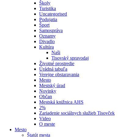
Školy
Turistika
Uncategorised
Podujatia
Šport
Samospráva
Oznamy
Divadlo
Kultúra
Naši
Tisovský spravodaj
Životné prostredie
Úrádná tabuľa
Verejne obstaravania
Mesto
Mestský úrad
Novinky
Občan
Mestská knižnica AHS
2%
Zariadenie sociálnych služieb Tisovček
Video
O meste
Mesto
Štatút mesta