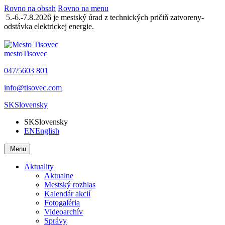
Rovno na obsah
Rovno na menu
5.-6.-7.8.2026 je mestský úrad z technických pričiň zatvoreny-
odstávka elektrickej energie.
mesto
Tisovec
047/5603 801
info@tisovec.com
SK
Slovensky
SK
Slovensky
EN
English
Menu
Aktuality
Aktualne
Mestský rozhlas
Kalendár akcií
Fotogaléria
Videoarchív
Správy