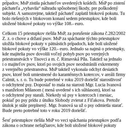
prípadov, MsP zistila páchateľov uvedených krádeži. MsP po zistení
páchateľa „vybavila“ náhradu spôsobenej škody, pre poškodený
subjekt. A samozrejme, taktiež páchateľ zaplatil blokovú pokutu. Tu
bolo riešených v blokovom konaní sedem priestupkov, kde boli
uložené blokové pokuty vo výške 108.- euro.
Celkom 15 priestupkov riešila MsP, za porušenie zákona č.282/2002
Z. z. o chove a držaní psov. MsP za spáchanie týchto priestupkov
uložila blokové pokuty v pätnástich prípadoch, kde boli uložené
blokové pokuty vo výške 120.- euro. Jednalo sa najmä o priestupky,
kde majitelia psov dovolili voľný pohyb psov po verejných
priestranstvách v Tisovci a m. č. Rimavská Píla. Taktiež sa jednalo
i o majiteľov psov, ktorí po svojich psov neodstránili exkrementy
z verejného priestranstva. MsP taktiež vykonala odchyt desiatich
psov, ktoré boli umiestnené do karanténnych kotercov, v areáli firmy
Calmit, s. r. o. Tu bude potrebné v roku 2019 doriešiť starostlivosť
o odchytené psy. Doposiaľ to mala na starosti Mgr. Lucia Ivanová
s manželom Milanom ( mená uvedené s ich súhlasom), ktorí sa
o odchytené psy starali. Niekedy sú psy v kotercoch i mesiac,
pokiaľ po psy prídu z útulku Slobody zvierat z Fiľakova. Pretože
útulok je stále preplnený. Mgr. Ivanová sa už o psy odmietla starať.
Bude preto potrebné toto v roku 2019 doriešiť.
Šesť priestupkov riešila MsP vo veci spáchania priestupkov podľa
zákona o ochrane nefajčiarov, kde boli uložené blokové pokuty