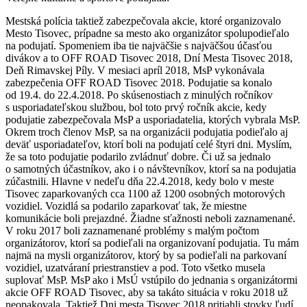
Mestská polícia taktiež zabezpečovala akcie, ktoré organizovalo
Mesto Tisovec, prípadne sa mesto ako organizátor spolupodieľalo
na podujatí. Spomeniem iba tie najväčšie s najväčšou účasťou
divákov a to OFF ROAD Tisovec 2018, Dní Mesta Tisovec 2018,
Deň Rimavskej Píly. V mesiaci apríl 2018, MsP vykonávala
zabezpečenia OFF ROAD Tisovec 2018. Podujatie sa konalo
od 19.4. do 22.4.2018. Po skúsenostiach z minulých ročníkov
s usporiadateľskou službou, bol toto prvý ročník akcie, kedy
podujatie zabezpečovala MsP a usporiadatelia, ktorých vybrala MsP.
Okrem troch členov MsP, sa na organizácii podujatia podieľalo aj
deväť usporiadateľov, ktorí boli na podujatí celé štyri dni. Myslím,
že sa toto podujatie podarilo zvládnuť dobre. Či už sa jednalo
o samotných účastníkov, ako i o návštevníkov, ktorí sa na podujatia
zúčastnili. Hlavne v nedeľu dňa 22.4.2018, kedy bolo v meste
Tisovec zaparkovaných cca 1100 až 1200 osobných motorových
vozidiel. Vozidlá sa podarilo zaparkovať tak, že miestne
komunikácie boli prejazdné. Žiadne sťažnosti neboli zaznamenané.
V roku 2017 boli zaznamenané problémy s malým počtom
organizátorov, ktorí sa podieľali na organizovaní podujatia. Tu mám
najmä na mysli organizátorov, ktorý by sa podieľali na parkovaní
vozidiel, uzatváraní priestranstiev a pod. Toto všetko musela
suplovať MsP. MsP ako i MsÚ vstúpilo do jednania s organizátormi
akcie OFF ROAD Tisovec, aby sa takáto situácia v roku 2018 už
neopakovala. Taktiež Dni mesta Tisovec 2018 pritiahli stovky ľudí.