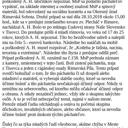
poškodený A. H. útočníkov nepoznal. MsP sa podarilo páchateľov
vypátrať, na základe miestnej a osobnej znalosti MsP a spisový
materiál, bol odovzdaný na sociálnu kuratelu a na Okresný úrad
Rimavská Sobota. Druhý prípad sa stal dňa 28.10.2018 okolo 15,00
hod., kde sa v predajni zmiešaného tovaru zv. Plecháč v Rimave,
nachádzal A. H. Bolo to po mítingu Ľudovej strany Naše Slovensko
v Tisovci. Do predajne prišli 4 mladí rómovia, vo veku od 17 do 25
rokov, ktorých A. H. nepoznal. Títo ho bezdôvodne udreli a nalepili
mu na čelo 5.- eurovú bankovku. Následne ho natáčali na mobil
a poškodený A. H. musel rozprávať, že „Kotleba je fašista, nacista,
terorista a extrémista“. Následne títo štyria z predajne odišli preč.
Prípad poškodený A. H. oznámil na č.158. MsP prehrala záznam
z kamery, umiestnenej v tejto časti. Boli zistení páchatelia, traja
z Tisovca a jeden z cigánskej osady Rimavská Píla. Tento prípad
svedčí bohužiaľ o tom, že títo páchatelia či už dospelí alebo
mladiství a maloletí, si vyberajú slabšie osoby, ktoré sa nevedia
účinne brániť a títo páchatelia neočakávajú účinný odpor. Nikdy si
netrúfnu na seberovného, od ktorého môžu očakávať účinný odpor
a obranu. A nikdy nezaútočí jedinec, vždy ide o skupinu takýchto
osôb. A to je veľmi nebezpečný trend, najmä v našom meste.
Pretože mladí ľudia odchádzajú a ostáva tu početná skupina
dôchodcov, invalidných občanov, alebo občanov, ktorí sa nevedia
účinne brániť proti útokom týchto páchateľov.
Ďalej čo sa týka mladých ľudí všeobecne, akútne chýba v Meste