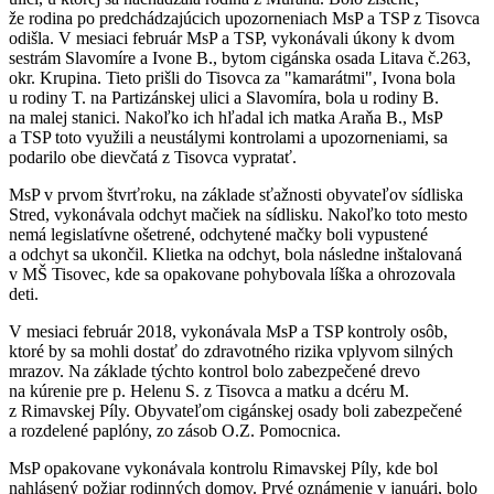
že rodina po predchádzajúcich upozorneniach MsP a TSP z Tisovca
odišla. V mesiaci február MsP a TSP, vykonávali úkony k dvom
sestrám Slavomíre a Ivone B., bytom cigánska osada Litava č.263,
okr. Krupina. Tieto prišli do Tisovca za "kamarátmi", Ivona bola
u rodiny T. na Partizánskej ulici a Slavomíra, bola u rodiny B.
na malej stanici. Nakoľko ich hľadal ich matka Araňa B., MsP
a TSP toto využili a neustálymi kontrolami a upozorneniami, sa
podarilo obe dievčatá z Tisovca vypratať.
MsP v prvom štvrťroku, na základe sťažnosti obyvateľov sídliska
Stred, vykonávala odchyt mačiek na sídlisku. Nakoľko toto mesto
nemá legislatívne ošetrené, odchytené mačky boli vypustené
a odchyt sa ukončil. Klietka na odchyt, bola následne inštalovaná
v MŠ Tisovec, kde sa opakovane pohybovala líška a ohrozovala
deti.
V mesiaci február 2018, vykonávala MsP a TSP kontroly osôb,
ktoré by sa mohli dostať do zdravotného rizika vplyvom silných
mrazov. Na základe týchto kontrol bolo zabezpečené drevo
na kúrenie pre p. Helenu S. z Tisovca a matku a dcéru M.
z Rimavskej Píly. Obyvateľom cigánskej osady boli zabezpečené
a rozdelené paplóny, zo zásob O.Z. Pomocnica.
MsP opakovane vykonávala kontrolu Rimavskej Píly, kde bol
nahlásený požiar rodinných domov. Prvé oznámenie v januári, bolo