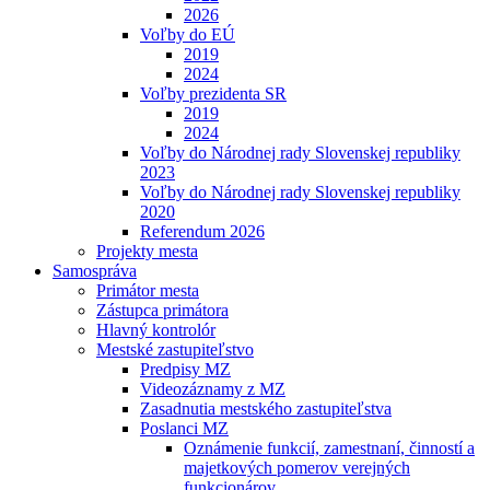
2026
Voľby do EÚ
2019
2024
Voľby prezidenta SR
2019
2024
Voľby do Národnej rady Slovenskej republiky
2023
Voľby do Národnej rady Slovenskej republiky
2020
Referendum 2026
Projekty mesta
Samospráva
Primátor mesta
Zástupca primátora
Hlavný kontrolór
Mestské zastupiteľstvo
Predpisy MZ
Videozáznamy z MZ
Zasadnutia mestského zastupiteľstva
Poslanci MZ
Oznámenie funkcií, zamestnaní, činností a
majetkových pomerov verejných
funkcionárov