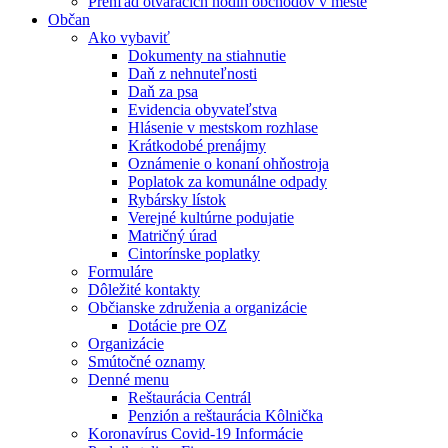
Prehľad otváracích hodín obchodov v meste
Občan
Ako vybaviť
Dokumenty na stiahnutie
Daň z nehnuteľnosti
Daň za psa
Evidencia obyvateľstva
Hlásenie v mestskom rozhlase
Krátkodobé prenájmy
Oznámenie o konaní ohňostroja
Poplatok za komunálne odpady
Rybársky lístok
Verejné kultúrne podujatie
Matričný úrad
Cintorínske poplatky
Formuláre
Dôležité kontakty
Občianske združenia a organizácie
Dotácie pre OZ
Organizácie
Smútočné oznamy
Denné menu
Reštaurácia Centrál
Penzión a reštaurácia Kôlnička
Koronavírus Covid-19 Informácie