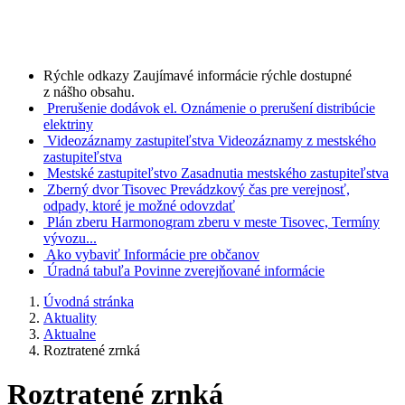
Rýchle odkazy
Zaujímavé informácie rýchle dostupné
z nášho obsahu.
Prerušenie dodávok el.
Oznámenie o prerušení distribúcie
elektriny
Videozáznamy zastupiteľstva
Videozáznamy z mestského
zastupiteľstva
Mestské zastupiteľstvo
Zasadnutia mestského zastupiteľstva
Zberný dvor Tisovec
Prevádzkový čas pre verejnosť,
odpady, ktoré je možné odovzdať
Plán zberu
Harmonogram zberu v meste Tisovec, Termíny
vývozu...
Ako vybaviť
Informácie pre občanov
Úradná tabuľa
Povinne zverejňované informácie
Úvodná stránka
Aktuality
Aktualne
Roztratené zrnká
Roztratené zrnká