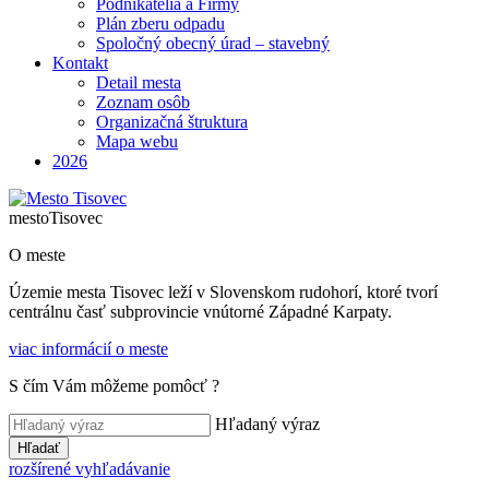
Podnikatelia a Firmy
Plán zberu odpadu
Spoločný obecný úrad – stavebný
Kontakt
Detail mesta
Zoznam osôb
Organizačná štruktura
Mapa webu
2026
mesto
Tisovec
O meste
Územie mesta Tisovec leží v Slovenskom rudohorí, ktoré tvorí
centrálnu časť subprovincie vnútorné Západné Karpaty.
viac informácií o meste
S čím Vám môžeme pomôcť ?
Hľadaný výraz
Hľadať
rozšírené vyhľadávanie