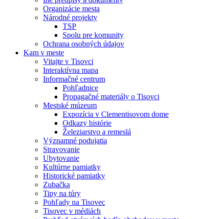
Organizácie mesta
Národné projekty
TSP
Spolu pre komunity
Ochrana osobných údajov
Kam v meste
Vitajte v Tisovci
Interaktívna mapa
Informačné centrum
Pohľadnice
Propagačné materiály o Tisovci
Mestské múzeum
Expozícia v Clementisovom dome
Odkazy histórie
Železiarstvo a remeslá
Významné podujatia
Stravovanie
Ubytovanie
Kultúrne pamiatky
Historické pamiatky
Zubačka
Tipy na túry
Pohľady na Tisovec
Tisovec v médiách