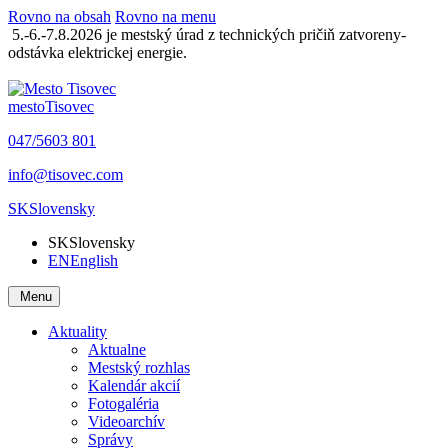
Rovno na obsah
Rovno na menu
5.-6.-7.8.2026 je mestský úrad z technických pričiň zatvoreny-
odstávka elektrickej energie.
mesto
Tisovec
047/5603 801
info@tisovec.com
SK
Slovensky
SK
Slovensky
EN
English
Menu
Aktuality
Aktualne
Mestský rozhlas
Kalendár akcií
Fotogaléria
Videoarchív
Správy