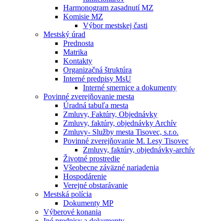
Harmonogram zasadnutí MZ
Komisie MZ
Výbor mestskej časti
Mestský úrad
Prednosta
Matrika
Kontakty
Organizačná štruktúra
Interné predpisy MsU
Interné smernice a dokumenty
Povinné zverejňovanie mesta
Úradná tabuľa mesta
Zmluvy, Faktúry, Objednávky
Zmluvy, faktúry, objednávky Archív
Zmluvy- Služby mesta Tisovec, s.r.o.
Povinné zverejňovanie M. Lesy Tisovec
Zmluvy, faktúry, objednávky-archív
Životné prostredie
Všeobecne záväzné nariadenia
Hospodárenie
Verejné obstarávanie
Mestská polícia
Dokumenty MP
Výberové konania
Iné predpisy a dokumenty