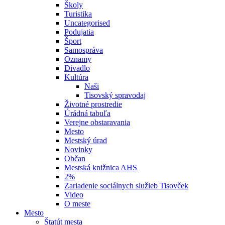
Školy
Turistika
Uncategorised
Podujatia
Šport
Samospráva
Oznamy
Divadlo
Kultúra
Naši
Tisovský spravodaj
Životné prostredie
Úrádná tabuľa
Verejne obstaravania
Mesto
Mestský úrad
Novinky
Občan
Mestská knižnica AHS
2%
Zariadenie sociálnych služieb Tisovček
Video
O meste
Mesto
Štatút mesta