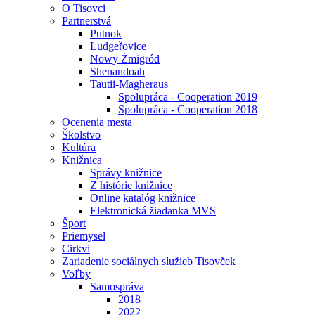
O Tisovci
Partnerstvá
Putnok
Ludgeřovice
Nowy Żmigród
Shenandoah
Tautii-Magheraus
Spolupráca - Cooperation 2019
Spolupráca - Cooperation 2018
Ocenenia mesta
Školstvo
Kultúra
Knižnica
Správy knižnice
Z histórie knižnice
Online katalóg knižnice
Elektronická žiadanka MVS
Šport
Priemysel
Cirkvi
Zariadenie sociálnych služieb Tisovček
Voľby
Samospráva
2018
2022