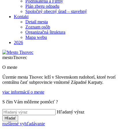
Podnikatelia a Firmy
Plán zberu odpadu
Spoločný obecný úrad – stavebný
Kontakt
Detail mesta
Zoznam osôb
Organizačná štruktura
Mapa webu
2026
mesto
Tisovec
O meste
Územie mesta Tisovec leží v Slovenskom rudohorí, ktoré tvorí
centrálnu časť subprovincie vnútorné Západné Karpaty.
viac informácií o meste
S čím Vám môžeme pomôcť ?
Hľadaný výraz
Hľadať
rozšírené vyhľadávanie