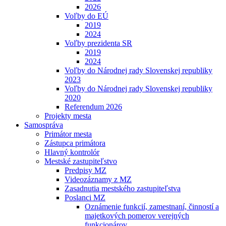
2026
Voľby do EÚ
2019
2024
Voľby prezidenta SR
2019
2024
Voľby do Národnej rady Slovenskej republiky
2023
Voľby do Národnej rady Slovenskej republiky
2020
Referendum 2026
Projekty mesta
Samospráva
Primátor mesta
Zástupca primátora
Hlavný kontrolór
Mestské zastupiteľstvo
Predpisy MZ
Videozáznamy z MZ
Zasadnutia mestského zastupiteľstva
Poslanci MZ
Oznámenie funkcií, zamestnaní, činností a
majetkových pomerov verejných
funkcionárov