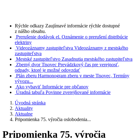
Rýchle odkazy
Zaujímavé informácie rýchle dostupné
z nášho obsahu.
Prerušenie dodávok el.
Oznámenie o prerušení distribúcie
elektriny
Videozáznamy zastupiteľstva
Videozáznamy z mestského
zastupiteľstva
Mestské zastupiteľstvo
Zasadnutia mestského zastupiteľstva
Zberný dvor Tisovec
Prevádzkový čas pre verejnosť,
odpady, ktoré je možné odovzdať
Plán zberu
Harmonogram zberu v meste Tisovec, Termíny
vývozu...
Ako vybaviť
Informácie pre občanov
Úradná tabuľa
Povinne zverejňované informácie
Úvodná stránka
Aktuality
Aktualne
Pripomienka 75. výročia oslobodenia...
Pripomienka 75. výročia