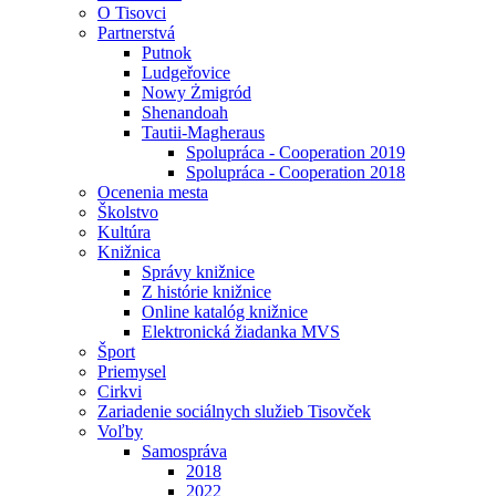
O Tisovci
Partnerstvá
Putnok
Ludgeřovice
Nowy Żmigród
Shenandoah
Tautii-Magheraus
Spolupráca - Cooperation 2019
Spolupráca - Cooperation 2018
Ocenenia mesta
Školstvo
Kultúra
Knižnica
Správy knižnice
Z histórie knižnice
Online katalóg knižnice
Elektronická žiadanka MVS
Šport
Priemysel
Cirkvi
Zariadenie sociálnych služieb Tisovček
Voľby
Samospráva
2018
2022