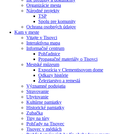
Organizácie mesta
Národné projekty
TSP
Spolu pre komunity
Ochrana osobných údajov
Kam v meste
Vitajte v Tisovci
Interaktívna mapa
Informačné centrum
Pohľadnice
Propagačné materiály o Tisovci
Mestské múzeum
Expozícia v Clementisovom dome
Odkazy histórie
Železiarstvo a remeslá
Významné podujatia
Stravovanie
Ubytovanie
Kultúrne pamiatky
Historické pamiatky
Zubačka
Tipy na túry
Pohľady na Tisovec
Tisovec v médiách