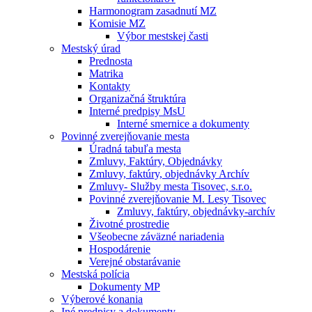
Harmonogram zasadnutí MZ
Komisie MZ
Výbor mestskej časti
Mestský úrad
Prednosta
Matrika
Kontakty
Organizačná štruktúra
Interné predpisy MsU
Interné smernice a dokumenty
Povinné zverejňovanie mesta
Úradná tabuľa mesta
Zmluvy, Faktúry, Objednávky
Zmluvy, faktúry, objednávky Archív
Zmluvy- Služby mesta Tisovec, s.r.o.
Povinné zverejňovanie M. Lesy Tisovec
Zmluvy, faktúry, objednávky-archív
Životné prostredie
Všeobecne záväzné nariadenia
Hospodárenie
Verejné obstarávanie
Mestská polícia
Dokumenty MP
Výberové konania
Iné predpisy a dokumenty