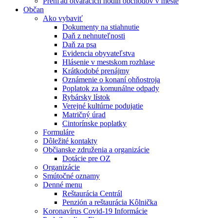
Prehľad otváracích hodín obchodov v meste
Občan
Ako vybaviť
Dokumenty na stiahnutie
Daň z nehnuteľnosti
Daň za psa
Evidencia obyvateľstva
Hlásenie v mestskom rozhlase
Krátkodobé prenájmy
Oznámenie o konaní ohňostroja
Poplatok za komunálne odpady
Rybársky lístok
Verejné kultúrne podujatie
Matričný úrad
Cintorínske poplatky
Formuláre
Dôležité kontakty
Občianske združenia a organizácie
Dotácie pre OZ
Organizácie
Smútočné oznamy
Denné menu
Reštaurácia Centrál
Penzión a reštaurácia Kôlnička
Koronavírus Covid-19 Informácie