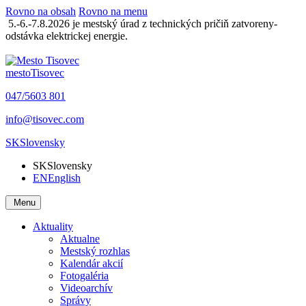
Rovno na obsah
Rovno na menu
5.-6.-7.8.2026 je mestský úrad z technických pričiň zatvoreny-
odstávka elektrickej energie.
mesto
Tisovec
047/5603 801
info@tisovec.com
SK
Slovensky
SK
Slovensky
EN
English
Menu
Aktuality
Aktualne
Mestský rozhlas
Kalendár akcií
Fotogaléria
Videoarchív
Správy