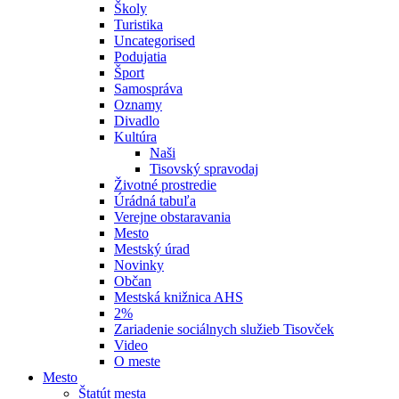
Školy
Turistika
Uncategorised
Podujatia
Šport
Samospráva
Oznamy
Divadlo
Kultúra
Naši
Tisovský spravodaj
Životné prostredie
Úrádná tabuľa
Verejne obstaravania
Mesto
Mestský úrad
Novinky
Občan
Mestská knižnica AHS
2%
Zariadenie sociálnych služieb Tisovček
Video
O meste
Mesto
Štatút mesta