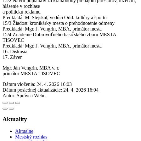
15/2 Návrh poplatkov za krátkodobý prenájom priestorov, inzerciu,
hlásenie v rozhlase
a politickú reklamu
Predkladá: M. Stejskal, vedúci Odd. kultúry a športu
15/3 Žiadosť kronikárky mesta o prehodnotenie odmeny
Predkladá: Mgr. J. Vengrín, MBA, primátor mesta
15/4 Zriadenie Dobrovoľného hasičského zboru MESTA
TISOVEC
Predkladá: Mgr. J. Vengrín, MBA, primátor mesta
16. Diskusia
17. Záver
Mgr. Ján Vengrín, MBA v. r.
primátor MESTA TISOVEC
Dátum vloženia:
24. 4. 2026 16:03
Dátum poslednej aktualizácie:
24. 4. 2026 16:04
Autor:
Správca Webu
Aktuality
Aktualne
Mestský rozhlas