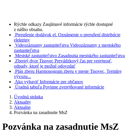
Rýchle odkazy
Zaujímavé informácie rýchle dostupné
z nášho obsahu.
Prerušenie dodávok el.
Oznámenie o prerušení distribúcie
elektriny
Videozáznamy zastupiteľstva
Videozáznamy z mestského
zastupiteľstva
Mestské zastupiteľstvo
Zasadnutia mestského zastupiteľstva
Zberný dvor Tisovec
Prevádzkový čas pre verejnosť,
odpady, ktoré je možné odovzdať
Plán zberu
Harmonogram zberu v meste Tisovec, Termíny
vývozu...
Ako vybaviť
Informácie pre občanov
Úradná tabuľa
Povinne zverejňované informácie
Úvodná stránka
Aktuality
Aktualne
Pozvánka na zasadnutie MsZ
Pozvánka na zasadnutie MsZ