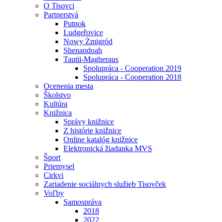
O Tisovci
Partnerstvá
Putnok
Ludgeřovice
Nowy Żmigród
Shenandoah
Tautii-Magheraus
Spolupráca - Cooperation 2019
Spolupráca - Cooperation 2018
Ocenenia mesta
Školstvo
Kultúra
Knižnica
Správy knižnice
Z histórie knižnice
Online katalóg knižnice
Elektronická žiadanka MVS
Šport
Priemysel
Cirkvi
Zariadenie sociálnych služieb Tisovček
Voľby
Samospráva
2018
2022