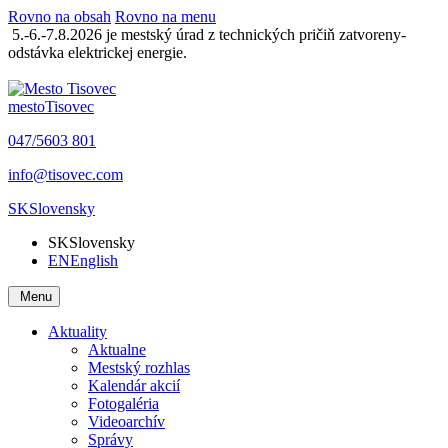
Rovno na obsah
Rovno na menu
5.-6.-7.8.2026 je mestský úrad z technických pričiň zatvoreny-
odstávka elektrickej energie.
mesto
Tisovec
047/5603 801
info@tisovec.com
SK
Slovensky
SK
Slovensky
EN
English
Menu
Aktuality
Aktualne
Mestský rozhlas
Kalendár akcií
Fotogaléria
Videoarchív
Správy