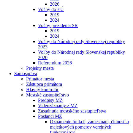
2026
Voľby do EÚ
2019
2024
Voľby prezidenta SR
2019
2024
Voľby do Národnej rady Slovenskej republiky
2023
Voľby do Národnej rady Slovenskej republiky
2020
Referendum 2026
Projekty mesta
Samospráva
Primátor mesta
Zástupca primátora
Hlavný kontrolór
Mestské zastupiteľstvo
Predpisy MZ
Videozáznamy z MZ
Zasadnutia mestského zastupiteľstva
Poslanci MZ
Oznámenie funkcií, zamestnaní, činností a
majetkových pomerov verejných
funkcionárov