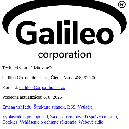
Technický prevádzkovateľ:
Galileo Corporation s.r.o., Čierna Voda 468, 925 06
Kontakt:
Galileo Corporation s.r.o.
Posledná aktualizácia: 6. 8. 2026
Zmena vzhľadu
,
Štruktúra stránok
,
RSS
,
Vytlačiť
Vyhlásenie o prístupnosti
,
Za obsah zodpovedá správca obsahu
,
Cookies
,
Vyhlásenie o ochrane súkromia
,
Webové sídlo