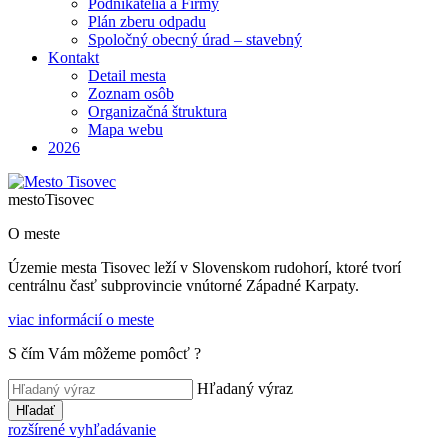
Podnikatelia a Firmy
Plán zberu odpadu
Spoločný obecný úrad – stavebný
Kontakt
Detail mesta
Zoznam osôb
Organizačná štruktura
Mapa webu
2026
mesto
Tisovec
O meste
Územie mesta Tisovec leží v Slovenskom rudohorí, ktoré tvorí
centrálnu časť subprovincie vnútorné Západné Karpaty.
viac informácií o meste
S čím Vám môžeme pomôcť ?
Hľadaný výraz
Hľadať
rozšírené vyhľadávanie