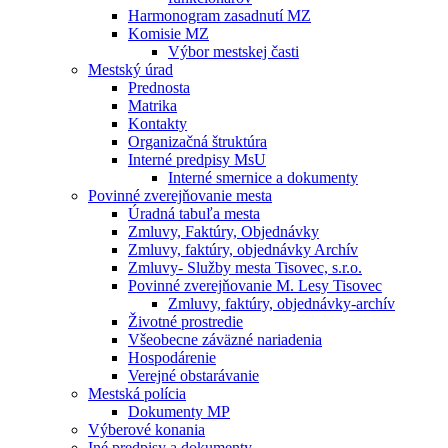
Harmonogram zasadnutí MZ
Komisie MZ
Výbor mestskej časti
Mestský úrad
Prednosta
Matrika
Kontakty
Organizačná štruktúra
Interné predpisy MsU
Interné smernice a dokumenty
Povinné zverejňovanie mesta
Úradná tabuľa mesta
Zmluvy, Faktúry, Objednávky
Zmluvy, faktúry, objednávky Archív
Zmluvy- Služby mesta Tisovec, s.r.o.
Povinné zverejňovanie M. Lesy Tisovec
Zmluvy, faktúry, objednávky-archív
Životné prostredie
Všeobecne záväzné nariadenia
Hospodárenie
Verejné obstarávanie
Mestská polícia
Dokumenty MP
Výberové konania
Iné predpisy a dokumenty