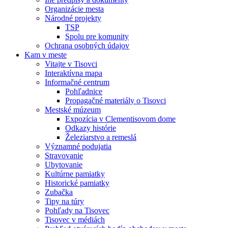
Organizácie mesta
Národné projekty
TSP
Spolu pre komunity
Ochrana osobných údajov
Kam v meste
Vitajte v Tisovci
Interaktívna mapa
Informačné centrum
Pohľadnice
Propagačné materiály o Tisovci
Mestské múzeum
Expozícia v Clementisovom dome
Odkazy histórie
Železiarstvo a remeslá
Významné podujatia
Stravovanie
Ubytovanie
Kultúrne pamiatky
Historické pamiatky
Zubačka
Tipy na túry
Pohľady na Tisovec
Tisovec v médiách