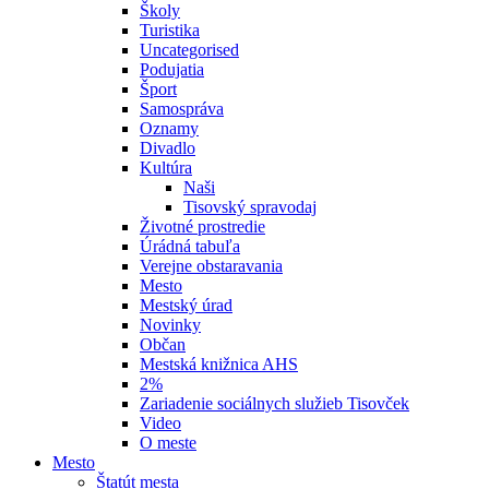
Školy
Turistika
Uncategorised
Podujatia
Šport
Samospráva
Oznamy
Divadlo
Kultúra
Naši
Tisovský spravodaj
Životné prostredie
Úrádná tabuľa
Verejne obstaravania
Mesto
Mestský úrad
Novinky
Občan
Mestská knižnica AHS
2%
Zariadenie sociálnych služieb Tisovček
Video
O meste
Mesto
Štatút mesta