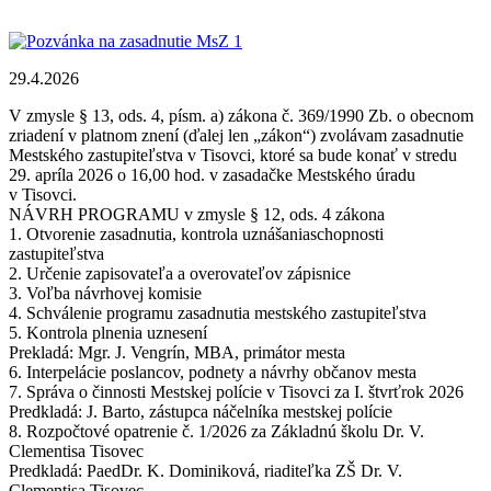
29.4.2026
V zmysle § 13, ods. 4, písm. a) zákona č. 369/1990 Zb. o obecnom
zriadení v platnom znení (ďalej len „zákon“) zvolávam zasadnutie
Mestského zastupiteľstva v Tisovci, ktoré sa bude konať v stredu
29. apríla 2026 o 16,00 hod. v zasadačke Mestského úradu
v Tisovci.
NÁVRH PROGRAMU v zmysle § 12, ods. 4 zákona
1. Otvorenie zasadnutia, kontrola uznášaniaschopnosti
zastupiteľstva
2. Určenie zapisovateľa a overovateľov zápisnice
3. Voľba návrhovej komisie
4. Schválenie programu zasadnutia mestského zastupiteľstva
5. Kontrola plnenia uznesení
Prekladá: Mgr. J. Vengrín, MBA, primátor mesta
6. Interpelácie poslancov, podnety a návrhy občanov mesta
7. Správa o činnosti Mestskej polície v Tisovci za I. štvrťrok 2026
Predkladá: J. Barto, zástupca náčelníka mestskej polície
8. Rozpočtové opatrenie č. 1/2026 za Základnú školu Dr. V.
Clementisa Tisovec
Predkladá: PaedDr. K. Dominiková, riaditeľka ZŠ Dr. V.
Clementisa Tisovec