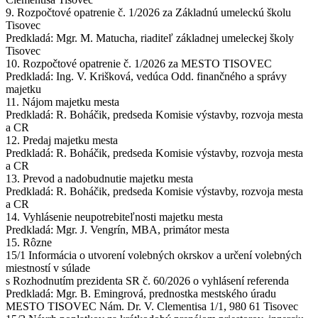
9. Rozpočtové opatrenie č. 1/2026 za Základnú umeleckú školu
Tisovec
Predkladá: Mgr. M. Matucha, riaditeľ základnej umeleckej školy
Tisovec
10. Rozpočtové opatrenie č. 1/2026 za MESTO TISOVEC
Predkladá: Ing. V. Krišková, vedúca Odd. finančného a správy
majetku
11. Nájom majetku mesta
Predkladá: R. Boháčik, predseda Komisie výstavby, rozvoja mesta
a CR
12. Predaj majetku mesta
Predkladá: R. Boháčik, predseda Komisie výstavby, rozvoja mesta
a CR
13. Prevod a nadobudnutie majetku mesta
Predkladá: R. Boháčik, predseda Komisie výstavby, rozvoja mesta
a CR
14. Vyhlásenie neupotrebiteľnosti majetku mesta
Predkladá: Mgr. J. Vengrín, MBA, primátor mesta
15. Rôzne
15/1 Informácia o utvorení volebných okrskov a určení volebných
miestností v súlade
s Rozhodnutím prezidenta SR č. 60/2026 o vyhlásení referenda
Predkladá: Mgr. B. Emingrová, prednostka mestského úradu
MESTO TISOVEC Nám. Dr. V. Clementisa 1/1, 980 61 Tisovec