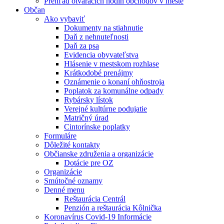
Prehľad otváracích hodín obchodov v meste
Občan
Ako vybaviť
Dokumenty na stiahnutie
Daň z nehnuteľnosti
Daň za psa
Evidencia obyvateľstva
Hlásenie v mestskom rozhlase
Krátkodobé prenájmy
Oznámenie o konaní ohňostroja
Poplatok za komunálne odpady
Rybársky lístok
Verejné kultúrne podujatie
Matričný úrad
Cintorínske poplatky
Formuláre
Dôležité kontakty
Občianske združenia a organizácie
Dotácie pre OZ
Organizácie
Smútočné oznamy
Denné menu
Reštaurácia Centrál
Penzión a reštaurácia Kôlnička
Koronavírus Covid-19 Informácie