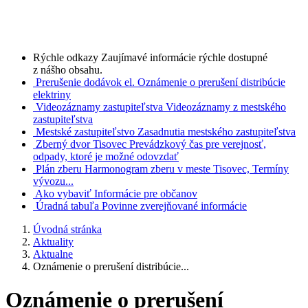
Rýchle odkazy
Zaujímavé informácie rýchle dostupné
z nášho obsahu.
Prerušenie dodávok el.
Oznámenie o prerušení distribúcie
elektriny
Videozáznamy zastupiteľstva
Videozáznamy z mestského
zastupiteľstva
Mestské zastupiteľstvo
Zasadnutia mestského zastupiteľstva
Zberný dvor Tisovec
Prevádzkový čas pre verejnosť,
odpady, ktoré je možné odovzdať
Plán zberu
Harmonogram zberu v meste Tisovec, Termíny
vývozu...
Ako vybaviť
Informácie pre občanov
Úradná tabuľa
Povinne zverejňované informácie
Úvodná stránka
Aktuality
Aktualne
Oznámenie o prerušení distribúcie...
Oznámenie o prerušení