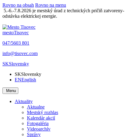
Rovno na obsah
Rovno na menu
5.-6.-7.8.2026 je mestský úrad z technických pričiň zatvoreny-
odstávka elektrickej energie.
mesto
Tisovec
047/5603 801
info@tisovec.com
SK
Slovensky
SK
Slovensky
EN
English
Menu
Aktuality
Aktualne
Mestský rozhlas
Kalendár akcií
Fotogaléria
Videoarchív
Správy