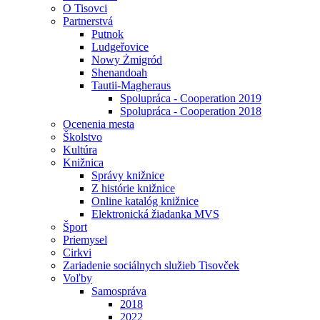
O Tisovci
Partnerstvá
Putnok
Ludgeřovice
Nowy Żmigród
Shenandoah
Tautii-Magheraus
Spolupráca - Cooperation 2019
Spolupráca - Cooperation 2018
Ocenenia mesta
Školstvo
Kultúra
Knižnica
Správy knižnice
Z histórie knižnice
Online katalóg knižnice
Elektronická žiadanka MVS
Šport
Priemysel
Cirkvi
Zariadenie sociálnych služieb Tisovček
Voľby
Samospráva
2018
2022