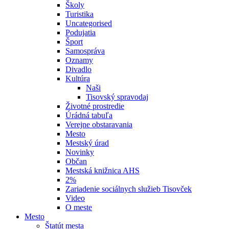
Školy
Turistika
Uncategorised
Podujatia
Šport
Samospráva
Oznamy
Divadlo
Kultúra
Naši
Tisovský spravodaj
Životné prostredie
Úrádná tabuľa
Verejne obstaravania
Mesto
Mestský úrad
Novinky
Občan
Mestská knižnica AHS
2%
Zariadenie sociálnych služieb Tisovček
Video
O meste
Mesto
Štatút mesta