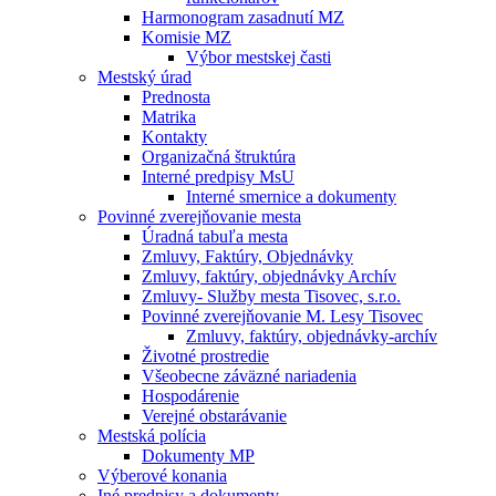
Harmonogram zasadnutí MZ
Komisie MZ
Výbor mestskej časti
Mestský úrad
Prednosta
Matrika
Kontakty
Organizačná štruktúra
Interné predpisy MsU
Interné smernice a dokumenty
Povinné zverejňovanie mesta
Úradná tabuľa mesta
Zmluvy, Faktúry, Objednávky
Zmluvy, faktúry, objednávky Archív
Zmluvy- Služby mesta Tisovec, s.r.o.
Povinné zverejňovanie M. Lesy Tisovec
Zmluvy, faktúry, objednávky-archív
Životné prostredie
Všeobecne záväzné nariadenia
Hospodárenie
Verejné obstarávanie
Mestská polícia
Dokumenty MP
Výberové konania
Iné predpisy a dokumenty