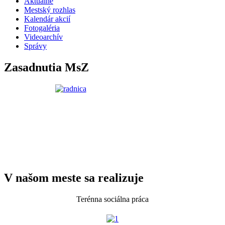
Aktualne
Mestský rozhlas
Kalendár akcií
Fotogaléria
Videoarchív
Správy
Zasadnutia MsZ
V našom meste sa realizuje
Terénna sociálna práca