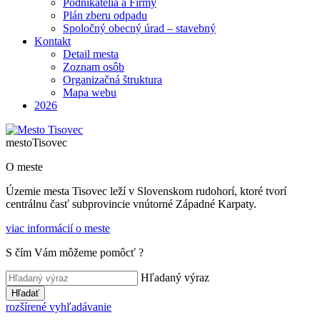
Podnikatelia a Firmy
Plán zberu odpadu
Spoločný obecný úrad – stavebný
Kontakt
Detail mesta
Zoznam osôb
Organizačná štruktura
Mapa webu
2026
mesto
Tisovec
O meste
Územie mesta Tisovec leží v Slovenskom rudohorí, ktoré tvorí
centrálnu časť subprovincie vnútorné Západné Karpaty.
viac informácií o meste
S čím Vám môžeme pomôcť ?
Hľadaný výraz
Hľadať
rozšírené vyhľadávanie