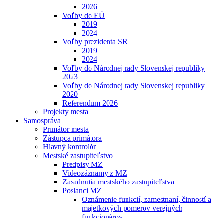
2026
Voľby do EÚ
2019
2024
Voľby prezidenta SR
2019
2024
Voľby do Národnej rady Slovenskej republiky
2023
Voľby do Národnej rady Slovenskej republiky
2020
Referendum 2026
Projekty mesta
Samospráva
Primátor mesta
Zástupca primátora
Hlavný kontrolór
Mestské zastupiteľstvo
Predpisy MZ
Videozáznamy z MZ
Zasadnutia mestského zastupiteľstva
Poslanci MZ
Oznámenie funkcií, zamestnaní, činností a
majetkových pomerov verejných
funkcionárov