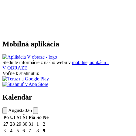
Mobilná aplikácia
Sledujte informácie z nášho webu v
mobilnej aplikácii -
V OBRAZE.
Voľne k stiahnutiu:
Kalendár
August
2026
Po
Ut
St
Št
Pia
So
Ne
27
28
29
30
31
1
2
3
4
5
6
7
8
9