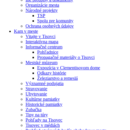
Organizácie mesta
Národné projekty
TSP
Spolu pre komunity
Ochrana osobných údajov
Kam v meste
Vitajte v Tisovci
Interaktívna mapa
Informačné centrum
Pohľadnice
Propagačné materiály o Tisovci
Mestské múzeum
Expozícia v Clementisovom dome
Odkazy histórie
Železiarstvo a remeslá
Významné podujatia
Stravovanie
Ubytovanie
Kultúrne pamiatky
Historické pamiatky
Zubačka
Tipy na túry
Pohľady na Tisovec
Tisovec v médiách