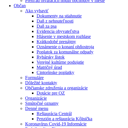
Prehľad otváracích hodín obchodov v meste
Občan
Ako vybaviť
Dokumenty na stiahnutie
Daň z nehnuteľnosti
Daň za psa
Evidencia obyvateľstva
Hlásenie v mestskom rozhlase
Krátkodobé prenájmy
Oznámenie o konaní ohňostroja
Poplatok za komunálne odpady
Rybársky lístok
Verejné kultúrne podujatie
Matričný úrad
Cintorínske poplatky
Formuláre
Dôležité kontakty
Občianske združenia a organizácie
Dotácie pre OZ
Organizácie
Smútočné oznamy
Denné menu
Reštaurácia Centrál
Penzión a reštaurácia Kôlnička
Koronavírus Covid-19 Informácie