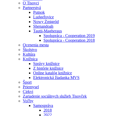
O Tisovci
Partnerstvá
Putnok
Ludgeřovice
Nowy Żmigród
Shenandoah
Tautii-Magheraus
Spolupráca - Cooperation 2019
Spolupráca - Cooperation 2018
Ocenenia mesta
Školstvo
Kultúra
Knižnica
Správy knižnice
Z histórie knižnice
Online katalóg knižnice
Elektronická žiadanka MVS
Šport
Priemysel
Cirkvi
Zariadenie sociálnych služieb Tisovček
Voľby
Samospráva
2018
2022