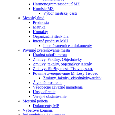
Harmonogram zasadnutí MZ
Komisie MZ
Výbor mestskej časti
Mestský úrad
Prednosta
Matrika
Kontakty
Organizačná štruktúra
Interné predpisy MsU
Interné smernice a dokumenty
Povinné zverejňovanie mesta
Úradná tabuľa mesta
Zmluvy, Faktúry, Objednávky
Zmluvy, faktúry, objednávky Archív
Zmluvy- Služby mesta Tisovec, s.r.o.
Povinné zverejňovanie M. Lesy Tisovec
Zmluvy, faktúry, objednávky-archív
Životné prostredie
Všeobecne záväzné nariadenia
Hospodárenie
Verejné obstarávanie
Mestská polícia
Dokumenty MP
Výberové konania
Iné predpisy a dokumenty