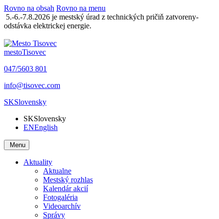
Rovno na obsah
Rovno na menu
5.-6.-7.8.2026 je mestský úrad z technických pričiň zatvoreny-
odstávka elektrickej energie.
mesto
Tisovec
047/5603 801
info@tisovec.com
SK
Slovensky
SK
Slovensky
EN
English
Menu
Aktuality
Aktualne
Mestský rozhlas
Kalendár akcií
Fotogaléria
Videoarchív
Správy