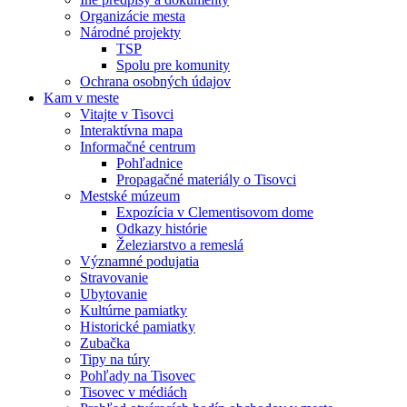
Organizácie mesta
Národné projekty
TSP
Spolu pre komunity
Ochrana osobných údajov
Kam v meste
Vitajte v Tisovci
Interaktívna mapa
Informačné centrum
Pohľadnice
Propagačné materiály o Tisovci
Mestské múzeum
Expozícia v Clementisovom dome
Odkazy histórie
Železiarstvo a remeslá
Významné podujatia
Stravovanie
Ubytovanie
Kultúrne pamiatky
Historické pamiatky
Zubačka
Tipy na túry
Pohľady na Tisovec
Tisovec v médiách