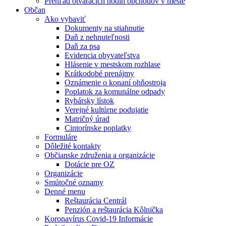
Prehľad otváracích hodín obchodov v meste
Občan
Ako vybaviť
Dokumenty na stiahnutie
Daň z nehnuteľnosti
Daň za psa
Evidencia obyvateľstva
Hlásenie v mestskom rozhlase
Krátkodobé prenájmy
Oznámenie o konaní ohňostroja
Poplatok za komunálne odpady
Rybársky lístok
Verejné kultúrne podujatie
Matričný úrad
Cintorínske poplatky
Formuláre
Dôležité kontakty
Občianske združenia a organizácie
Dotácie pre OZ
Organizácie
Smútočné oznamy
Denné menu
Reštaurácia Centrál
Penzión a reštaurácia Kôlnička
Koronavírus Covid-19 Informácie