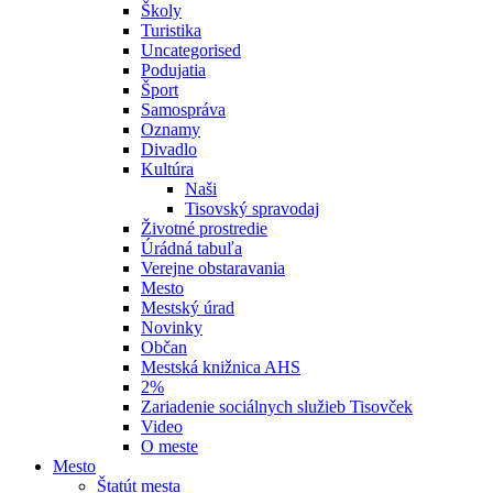
Školy
Turistika
Uncategorised
Podujatia
Šport
Samospráva
Oznamy
Divadlo
Kultúra
Naši
Tisovský spravodaj
Životné prostredie
Úrádná tabuľa
Verejne obstaravania
Mesto
Mestský úrad
Novinky
Občan
Mestská knižnica AHS
2%
Zariadenie sociálnych služieb Tisovček
Video
O meste
Mesto
Štatút mesta