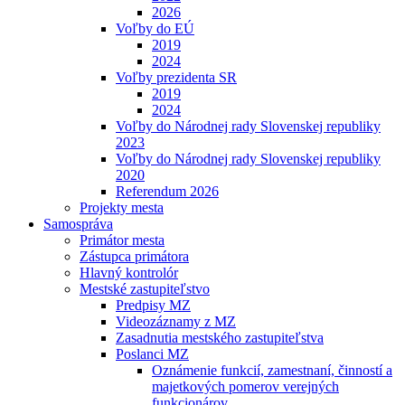
2026
Voľby do EÚ
2019
2024
Voľby prezidenta SR
2019
2024
Voľby do Národnej rady Slovenskej republiky
2023
Voľby do Národnej rady Slovenskej republiky
2020
Referendum 2026
Projekty mesta
Samospráva
Primátor mesta
Zástupca primátora
Hlavný kontrolór
Mestské zastupiteľstvo
Predpisy MZ
Videozáznamy z MZ
Zasadnutia mestského zastupiteľstva
Poslanci MZ
Oznámenie funkcií, zamestnaní, činností a
majetkových pomerov verejných
funkcionárov