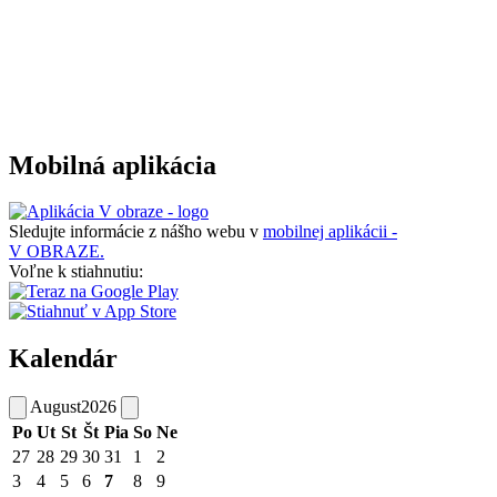
Mobilná aplikácia
Sledujte informácie z nášho webu v
mobilnej aplikácii -
V OBRAZE.
Voľne k stiahnutiu:
Kalendár
August
2026
Po
Ut
St
Št
Pia
So
Ne
27
28
29
30
31
1
2
3
4
5
6
7
8
9