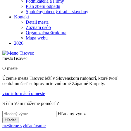
Podnikatelia a Firmy
Plán zberu odpadu
Spoločný obecný úrad – stavebný
Kontakt
Detail mesta
Zoznam osôb
Organizačná štruktura
Mapa webu
2026
mesto
Tisovec
O meste
Územie mesta Tisovec leží v Slovenskom rudohorí, ktoré tvorí
centrálnu časť subprovincie vnútorné Západné Karpaty.
viac informácií o meste
S čím Vám môžeme pomôcť ?
Hľadaný výraz
Hľadať
rozšírené vyhľadávanie