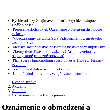
Rýchle odkazy
Zaujímavé informácie rýchle dostupné
z nášho obsahu.
Prerušenie dodávok el.
Oznámenie o prerušení distribúcie
elektriny
Videozáznamy zastupiteľstva
Videozáznamy z mestského
zastupiteľstva
Mestské zastupiteľstvo
Zasadnutia mestského zastupiteľstva
Zberný dvor Tisovec
Prevádzkový čas pre verejnosť,
odpady, ktoré je možné odovzdať
Plán zberu
Harmonogram zberu v meste Tisovec, Termíny
vývozu...
Ako vybaviť
Informácie pre občanov
Úradná tabuľa
Povinne zverejňované informácie
Úvodná stránka
Aktuality
Aktualne
Oznámenie o obmedzení a prerušení...
Oznámenie o obmedzení a