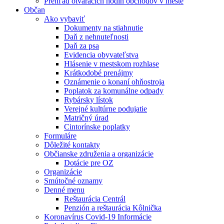
Prehľad otváracích hodín obchodov v meste
Občan
Ako vybaviť
Dokumenty na stiahnutie
Daň z nehnuteľnosti
Daň za psa
Evidencia obyvateľstva
Hlásenie v mestskom rozhlase
Krátkodobé prenájmy
Oznámenie o konaní ohňostroja
Poplatok za komunálne odpady
Rybársky lístok
Verejné kultúrne podujatie
Matričný úrad
Cintorínske poplatky
Formuláre
Dôležité kontakty
Občianske združenia a organizácie
Dotácie pre OZ
Organizácie
Smútočné oznamy
Denné menu
Reštaurácia Centrál
Penzión a reštaurácia Kôlnička
Koronavírus Covid-19 Informácie