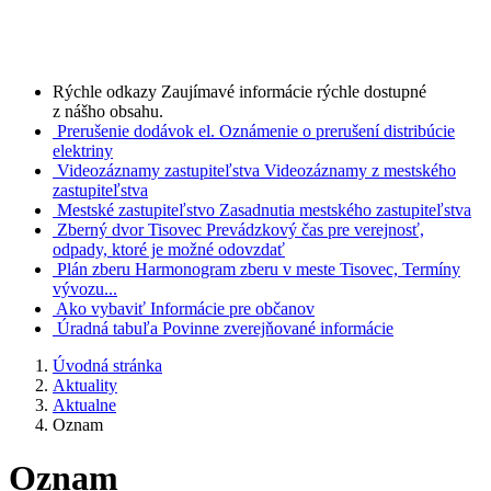
Rýchle odkazy
Zaujímavé informácie rýchle dostupné
z nášho obsahu.
Prerušenie dodávok el.
Oznámenie o prerušení distribúcie
elektriny
Videozáznamy zastupiteľstva
Videozáznamy z mestského
zastupiteľstva
Mestské zastupiteľstvo
Zasadnutia mestského zastupiteľstva
Zberný dvor Tisovec
Prevádzkový čas pre verejnosť,
odpady, ktoré je možné odovzdať
Plán zberu
Harmonogram zberu v meste Tisovec, Termíny
vývozu...
Ako vybaviť
Informácie pre občanov
Úradná tabuľa
Povinne zverejňované informácie
Úvodná stránka
Aktuality
Aktualne
Oznam
Oznam