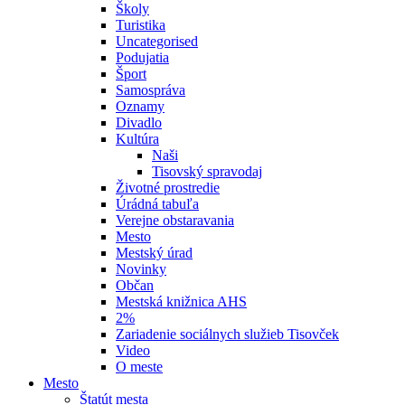
Školy
Turistika
Uncategorised
Podujatia
Šport
Samospráva
Oznamy
Divadlo
Kultúra
Naši
Tisovský spravodaj
Životné prostredie
Úrádná tabuľa
Verejne obstaravania
Mesto
Mestský úrad
Novinky
Občan
Mestská knižnica AHS
2%
Zariadenie sociálnych služieb Tisovček
Video
O meste
Mesto
Štatút mesta