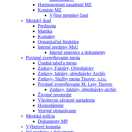
Harmonogram zasadnutí MZ
Komisie MZ
Výbor mestskej časti
Mestský úrad
Prednosta
Matrika
Kontakty
Organizačná štruktúra
Interné predpisy MsU
Interné smernice a dokumenty
Povinné zverejňovanie mesta
Úradná tabuľa mesta
Zmluvy, Faktúry, Objednávky
Zmluvy, faktúry, objednávky Archív
Zmluvy- Služby mesta Tisovec, s.r.o.
Povinné zverejňovanie M. Lesy Tisovec
Zmluvy, faktúry, objednávky-archív
Životné prostredie
Všeobecne záväzné nariadenia
Hospodárenie
Verejné obstarávanie
Mestská polícia
Dokumenty MP
Výberové konania
Iné predpisy a dokumenty