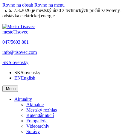
Rovno na obsah
Rovno na menu
5.-6.-7.8.2026 je mestský úrad z technických pričiň zatvoreny-
odstávka elektrickej energie.
mesto
Tisovec
047/5603 801
info@tisovec.com
SK
Slovensky
SK
Slovensky
EN
English
Menu
Aktuality
Aktualne
Mestský rozhlas
Kalendár akcií
Fotogaléria
Videoarchív
Správy