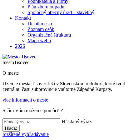
Podnikatelia a Firmy
Plán zberu odpadu
Spoločný obecný úrad – stavebný
Kontakt
Detail mesta
Zoznam osôb
Organizačná štruktura
Mapa webu
2026
mesto
Tisovec
O meste
Územie mesta Tisovec leží v Slovenskom rudohorí, ktoré tvorí
centrálnu časť subprovincie vnútorné Západné Karpaty.
viac informácií o meste
S čím Vám môžeme pomôcť ?
Hľadaný výraz
Hľadať
rozšírené vyhľadávanie