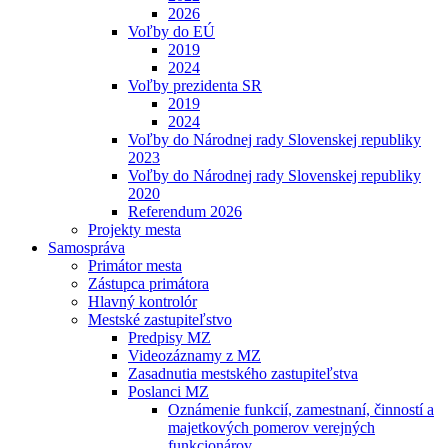
2026
Voľby do EÚ
2019
2024
Voľby prezidenta SR
2019
2024
Voľby do Národnej rady Slovenskej republiky
2023
Voľby do Národnej rady Slovenskej republiky
2020
Referendum 2026
Projekty mesta
Samospráva
Primátor mesta
Zástupca primátora
Hlavný kontrolór
Mestské zastupiteľstvo
Predpisy MZ
Videozáznamy z MZ
Zasadnutia mestského zastupiteľstva
Poslanci MZ
Oznámenie funkcií, zamestnaní, činností a
majetkových pomerov verejných
funkcionárov