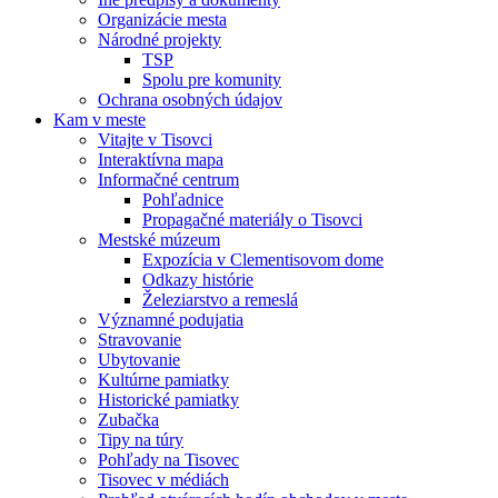
Organizácie mesta
Národné projekty
TSP
Spolu pre komunity
Ochrana osobných údajov
Kam v meste
Vitajte v Tisovci
Interaktívna mapa
Informačné centrum
Pohľadnice
Propagačné materiály o Tisovci
Mestské múzeum
Expozícia v Clementisovom dome
Odkazy histórie
Železiarstvo a remeslá
Významné podujatia
Stravovanie
Ubytovanie
Kultúrne pamiatky
Historické pamiatky
Zubačka
Tipy na túry
Pohľady na Tisovec
Tisovec v médiách