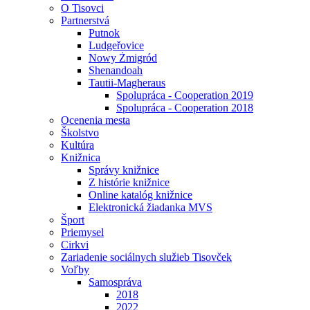
O Tisovci
Partnerstvá
Putnok
Ludgeřovice
Nowy Żmigród
Shenandoah
Tautii-Magheraus
Spolupráca - Cooperation 2019
Spolupráca - Cooperation 2018
Ocenenia mesta
Školstvo
Kultúra
Knižnica
Správy knižnice
Z histórie knižnice
Online katalóg knižnice
Elektronická žiadanka MVS
Šport
Priemysel
Cirkvi
Zariadenie sociálnych služieb Tisovček
Voľby
Samospráva
2018
2022