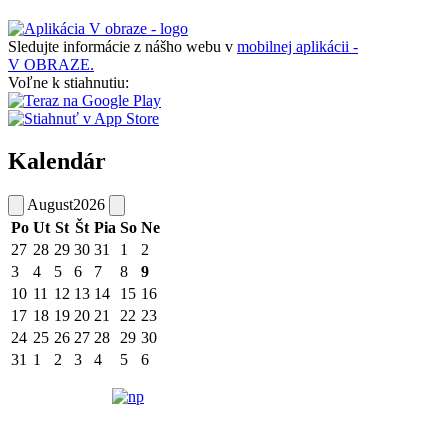
Sledujte informácie z nášho webu v
mobilnej aplikácii -
V OBRAZE.
Voľne k stiahnutiu:
Kalendár
August
2026
Po
Ut
St
Št
Pia
So
Ne
27
28
29
30
31
1
2
3
4
5
6
7
8
9
10
11
12
13
14
15
16
17
18
19
20
21
22
23
24
25
26
27
28
29
30
31
1
2
3
4
5
6