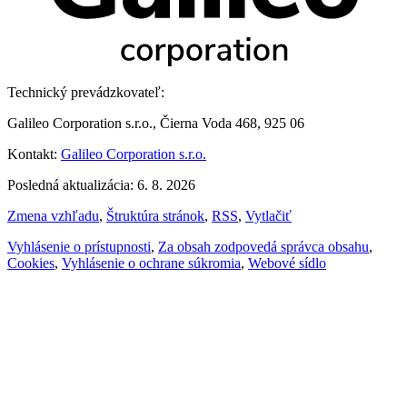
Technický prevádzkovateľ:
Galileo Corporation s.r.o., Čierna Voda 468, 925 06
Kontakt:
Galileo Corporation s.r.o.
Posledná aktualizácia: 6. 8. 2026
Zmena vzhľadu
,
Štruktúra stránok
,
RSS
,
Vytlačiť
Vyhlásenie o prístupnosti
,
Za obsah zodpovedá správca obsahu
,
Cookies
,
Vyhlásenie o ochrane súkromia
,
Webové sídlo