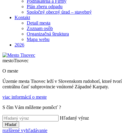
Podnikatelia a Firmy
Plán zberu odpadu
Spoločný obecný úrad – stavebný
Kontakt
Detail mesta
Zoznam osôb
Organizačná štruktura
Mapa webu
2026
mesto
Tisovec
O meste
Územie mesta Tisovec leží v Slovenskom rudohorí, ktoré tvorí
centrálnu časť subprovincie vnútorné Západné Karpaty.
viac informácií o meste
S čím Vám môžeme pomôcť ?
Hľadaný výraz
Hľadať
rozšírené vyhľadávanie