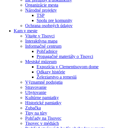
Organizácie mesta
Národné projekty
TSP
Spolu pre komunity
Ochrana osobných údajov
Kam v meste
Vitajte v Tisovci
Interaktívna mapa
Informačné centrum
Pohľadnice
Propagačné materiály o Tisovci
Mestské múzeum
Expozícia v Clementisovom dome
Odkazy histórie
Železiarstvo a remeslá
Významné podujatia
Stravovanie
Ubytovanie
Kultúrne pamiatky
Historické pamiatky
Zubačka
Tipy na túry
Pohľady na Tisovec
Tisovec v médiách