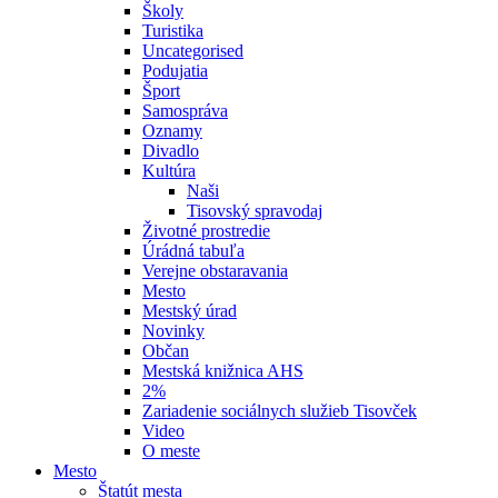
Školy
Turistika
Uncategorised
Podujatia
Šport
Samospráva
Oznamy
Divadlo
Kultúra
Naši
Tisovský spravodaj
Životné prostredie
Úrádná tabuľa
Verejne obstaravania
Mesto
Mestský úrad
Novinky
Občan
Mestská knižnica AHS
2%
Zariadenie sociálnych služieb Tisovček
Video
O meste
Mesto
Štatút mesta