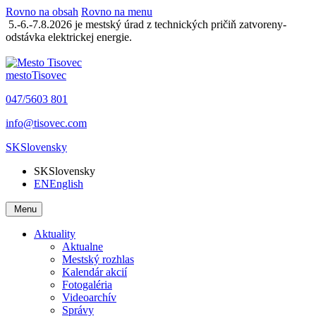
Rovno na obsah
Rovno na menu
5.-6.-7.8.2026 je mestský úrad z technických pričiň zatvoreny-
odstávka elektrickej energie.
mesto
Tisovec
047/5603 801
info@tisovec.com
SK
Slovensky
SK
Slovensky
EN
English
Menu
Aktuality
Aktualne
Mestský rozhlas
Kalendár akcií
Fotogaléria
Videoarchív
Správy