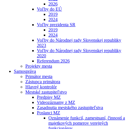
2026
Voľby do EÚ
2019
2024
Voľby prezidenta SR
2019
2024
Voľby do Národnej rady Slovenskej republiky
2023
Voľby do Národnej rady Slovenskej republiky
2020
Referendum 2026
Projekty mesta
Samospráva
Primátor mesta
Zástupca primátora
Hlavný kontrolór
Mestské zastupiteľstvo
Predpisy MZ
Videozáznamy z MZ
Zasadnutia mestského zastupiteľstva
Poslanci MZ
Oznámenie funkcií, zamestnaní, činností a
majetkových pomerov verejných
funkcionárov