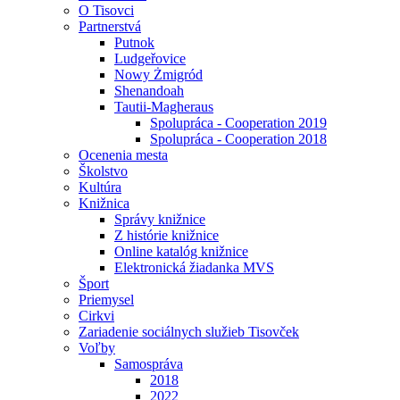
O Tisovci
Partnerstvá
Putnok
Ludgeřovice
Nowy Żmigród
Shenandoah
Tautii-Magheraus
Spolupráca - Cooperation 2019
Spolupráca - Cooperation 2018
Ocenenia mesta
Školstvo
Kultúra
Knižnica
Správy knižnice
Z histórie knižnice
Online katalóg knižnice
Elektronická žiadanka MVS
Šport
Priemysel
Cirkvi
Zariadenie sociálnych služieb Tisovček
Voľby
Samospráva
2018
2022