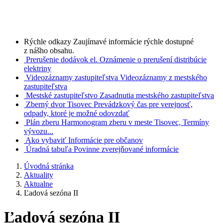
Rýchle odkazy
Zaujímavé informácie rýchle dostupné
z nášho obsahu.
Prerušenie dodávok el.
Oznámenie o prerušení distribúcie
elektriny
Videozáznamy zastupiteľstva
Videozáznamy z mestského
zastupiteľstva
Mestské zastupiteľstvo
Zasadnutia mestského zastupiteľstva
Zberný dvor Tisovec
Prevádzkový čas pre verejnosť,
odpady, ktoré je možné odovzdať
Plán zberu
Harmonogram zberu v meste Tisovec, Termíny
vývozu...
Ako vybaviť
Informácie pre občanov
Úradná tabuľa
Povinne zverejňované informácie
Úvodná stránka
Aktuality
Aktualne
Ľadová sezóna II
Ľadová sezóna II