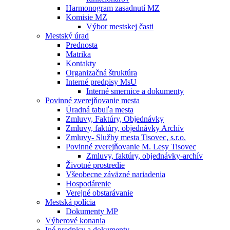
Harmonogram zasadnutí MZ
Komisie MZ
Výbor mestskej časti
Mestský úrad
Prednosta
Matrika
Kontakty
Organizačná štruktúra
Interné predpisy MsU
Interné smernice a dokumenty
Povinné zverejňovanie mesta
Úradná tabuľa mesta
Zmluvy, Faktúry, Objednávky
Zmluvy, faktúry, objednávky Archív
Zmluvy- Služby mesta Tisovec, s.r.o.
Povinné zverejňovanie M. Lesy Tisovec
Zmluvy, faktúry, objednávky-archív
Životné prostredie
Všeobecne záväzné nariadenia
Hospodárenie
Verejné obstarávanie
Mestská polícia
Dokumenty MP
Výberové konania
Iné predpisy a dokumenty