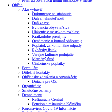
Prehľad otváracích hodín obchodov v meste
Občan
Ako vybaviť
Dokumenty na stiahnutie
Daň z nehnuteľnosti
Daň za psa
Evidencia obyvateľstva
Hlásenie v mestskom rozhlase
Krátkodobé prenájmy
Oznámenie o konaní ohňostroja
Poplatok za komunálne odpady
Rybársky lístok
Verejné kultúrne podujatie
Matričný úrad
Cintorínske poplatky
Formuláre
Dôležité kontakty
Občianske združenia a organizácie
Dotácie pre OZ
Organizácie
Smútočné oznamy
Denné menu
Reštaurácia Centrál
Penzión a reštaurácia Kôlnička
Koronavírus Covid-19 Informácie