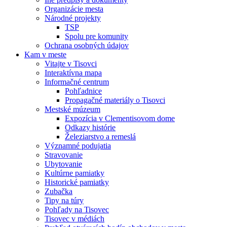
Organizácie mesta
Národné projekty
TSP
Spolu pre komunity
Ochrana osobných údajov
Kam v meste
Vitajte v Tisovci
Interaktívna mapa
Informačné centrum
Pohľadnice
Propagačné materiály o Tisovci
Mestské múzeum
Expozícia v Clementisovom dome
Odkazy histórie
Železiarstvo a remeslá
Významné podujatia
Stravovanie
Ubytovanie
Kultúrne pamiatky
Historické pamiatky
Zubačka
Tipy na túry
Pohľady na Tisovec
Tisovec v médiách