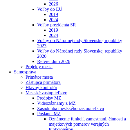
2026
Voľby do EÚ
2019
2024
Voľby prezidenta SR
2019
2024
Voľby do Národnej rady Slovenskej republiky
2023
Voľby do Národnej rady Slovenskej republiky
2020
Referendum 2026
Projekty mesta
Samospráva
Primátor mesta
Zástupca primátora
Hlavný kontrolór
Mestské zastupiteľstvo
Predpisy MZ
Videozáznamy z MZ
Zasadnutia mestského zastupiteľstva
Poslanci MZ
Oznámenie funkcií, zamestnaní, činností a
majetkových pomerov verejných
funkcionárov