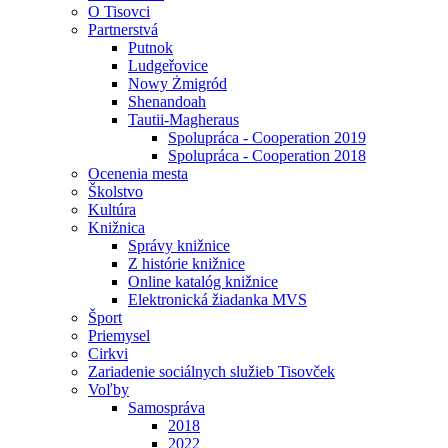
O Tisovci
Partnerstvá
Putnok
Ludgeřovice
Nowy Żmigród
Shenandoah
Tautii-Magheraus
Spolupráca - Cooperation 2019
Spolupráca - Cooperation 2018
Ocenenia mesta
Školstvo
Kultúra
Knižnica
Správy knižnice
Z histórie knižnice
Online katalóg knižnice
Elektronická žiadanka MVS
Šport
Priemysel
Cirkvi
Zariadenie sociálnych služieb Tisovček
Voľby
Samospráva
2018
2022