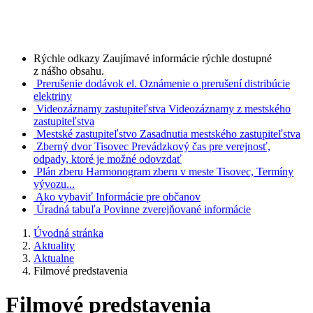
Rýchle odkazy
Zaujímavé informácie rýchle dostupné
z nášho obsahu.
Prerušenie dodávok el.
Oznámenie o prerušení distribúcie
elektriny
Videozáznamy zastupiteľstva
Videozáznamy z mestského
zastupiteľstva
Mestské zastupiteľstvo
Zasadnutia mestského zastupiteľstva
Zberný dvor Tisovec
Prevádzkový čas pre verejnosť,
odpady, ktoré je možné odovzdať
Plán zberu
Harmonogram zberu v meste Tisovec, Termíny
vývozu...
Ako vybaviť
Informácie pre občanov
Úradná tabuľa
Povinne zverejňované informácie
Úvodná stránka
Aktuality
Aktualne
Filmové predstavenia
Filmové predstavenia