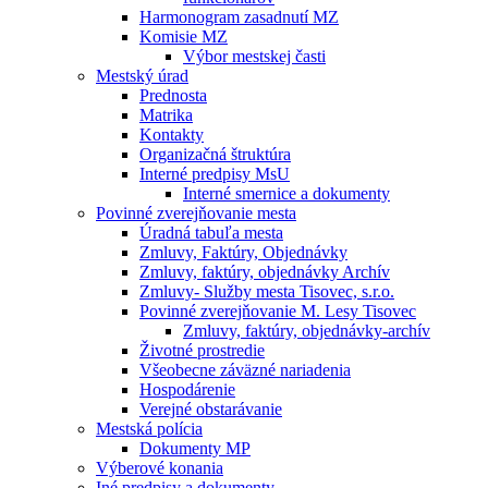
Harmonogram zasadnutí MZ
Komisie MZ
Výbor mestskej časti
Mestský úrad
Prednosta
Matrika
Kontakty
Organizačná štruktúra
Interné predpisy MsU
Interné smernice a dokumenty
Povinné zverejňovanie mesta
Úradná tabuľa mesta
Zmluvy, Faktúry, Objednávky
Zmluvy, faktúry, objednávky Archív
Zmluvy- Služby mesta Tisovec, s.r.o.
Povinné zverejňovanie M. Lesy Tisovec
Zmluvy, faktúry, objednávky-archív
Životné prostredie
Všeobecne záväzné nariadenia
Hospodárenie
Verejné obstarávanie
Mestská polícia
Dokumenty MP
Výberové konania
Iné predpisy a dokumenty