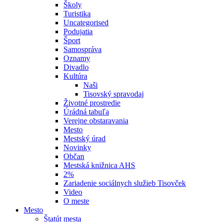
Školy
Turistika
Uncategorised
Podujatia
Šport
Samospráva
Oznamy
Divadlo
Kultúra
Naši
Tisovský spravodaj
Životné prostredie
Úrádná tabuľa
Verejne obstaravania
Mesto
Mestský úrad
Novinky
Občan
Mestská knižnica AHS
2%
Zariadenie sociálnych služieb Tisovček
Video
O meste
Mesto
Štatút mesta