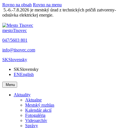
Rovno na obsah
Rovno na menu
5.-6.-7.8.2026 je mestský úrad z technických pričiň zatvoreny-
odstávka elektrickej energie.
mesto
Tisovec
047/5603 801
info@tisovec.com
SK
Slovensky
SK
Slovensky
EN
English
Menu
Aktuality
Aktualne
Mestský rozhlas
Kalendár akcií
Fotogaléria
Videoarchív
Správy