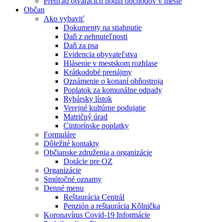
Prehľad otváracích hodín obchodov v meste
Občan
Ako vybaviť
Dokumenty na stiahnutie
Daň z nehnuteľnosti
Daň za psa
Evidencia obyvateľstva
Hlásenie v mestskom rozhlase
Krátkodobé prenájmy
Oznámenie o konaní ohňostroja
Poplatok za komunálne odpady
Rybársky lístok
Verejné kultúrne podujatie
Matričný úrad
Cintorínske poplatky
Formuláre
Dôležité kontakty
Občianske združenia a organizácie
Dotácie pre OZ
Organizácie
Smútočné oznamy
Denné menu
Reštaurácia Centrál
Penzión a reštaurácia Kôlnička
Koronavírus Covid-19 Informácie