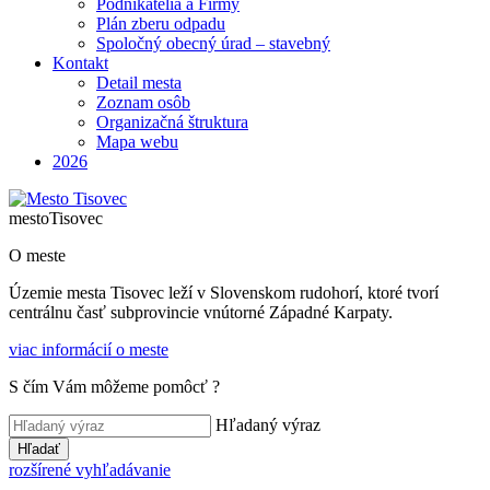
Podnikatelia a Firmy
Plán zberu odpadu
Spoločný obecný úrad – stavebný
Kontakt
Detail mesta
Zoznam osôb
Organizačná štruktura
Mapa webu
2026
mesto
Tisovec
O meste
Územie mesta Tisovec leží v Slovenskom rudohorí, ktoré tvorí
centrálnu časť subprovincie vnútorné Západné Karpaty.
viac informácií o meste
S čím Vám môžeme pomôcť ?
Hľadaný výraz
Hľadať
rozšírené vyhľadávanie