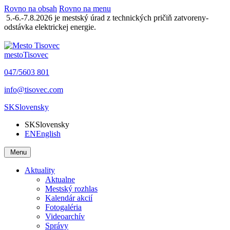
Rovno na obsah
Rovno na menu
5.-6.-7.8.2026 je mestský úrad z technických pričiň zatvoreny-
odstávka elektrickej energie.
mesto
Tisovec
047/5603 801
info@tisovec.com
SK
Slovensky
SK
Slovensky
EN
English
Menu
Aktuality
Aktualne
Mestský rozhlas
Kalendár akcií
Fotogaléria
Videoarchív
Správy