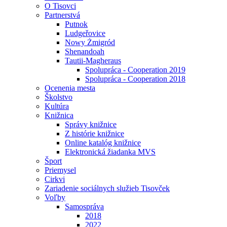
O Tisovci
Partnerstvá
Putnok
Ludgeřovice
Nowy Żmigród
Shenandoah
Tautii-Magheraus
Spolupráca - Cooperation 2019
Spolupráca - Cooperation 2018
Ocenenia mesta
Školstvo
Kultúra
Knižnica
Správy knižnice
Z histórie knižnice
Online katalóg knižnice
Elektronická žiadanka MVS
Šport
Priemysel
Cirkvi
Zariadenie sociálnych služieb Tisovček
Voľby
Samospráva
2018
2022