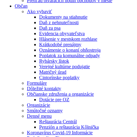
Prehľad otváracích hodín obchodov v meste
Občan
Ako vybaviť
Dokumenty na stiahnutie
Daň z nehnuteľnosti
Daň za psa
Evidencia obyvateľstva
Hlásenie v mestskom rozhlase
Krátkodobé prenájmy
Oznámenie o konaní ohňostroja
Poplatok za komunálne odpady
Rybársky lístok
Verejné kultúrne podujatie
Matričný úrad
Cintorínske poplatky
Formuláre
Dôležité kontakty
Občianske združenia a organizácie
Dotácie pre OZ
Organizácie
Smútočné oznamy
Denné menu
Reštaurácia Centrál
Penzión a reštaurácia Kôlnička
Koronavírus Covid-19 Informácie