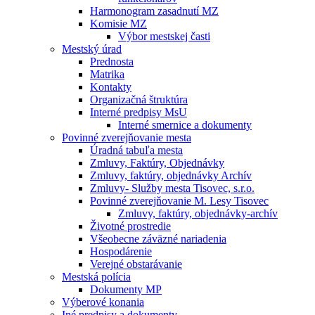
Harmonogram zasadnutí MZ
Komisie MZ
Výbor mestskej časti
Mestský úrad
Prednosta
Matrika
Kontakty
Organizačná štruktúra
Interné predpisy MsU
Interné smernice a dokumenty
Povinné zverejňovanie mesta
Úradná tabuľa mesta
Zmluvy, Faktúry, Objednávky
Zmluvy, faktúry, objednávky Archív
Zmluvy- Služby mesta Tisovec, s.r.o.
Povinné zverejňovanie M. Lesy Tisovec
Zmluvy, faktúry, objednávky-archív
Životné prostredie
Všeobecne záväzné nariadenia
Hospodárenie
Verejné obstarávanie
Mestská polícia
Dokumenty MP
Výberové konania
Iné predpisy a dokumenty