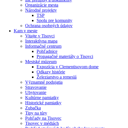
Organizácie mesta
Národné projekty
TSP
Spolu pre komunity
Ochrana osobných údajov
Kam v meste
Vitajte v Tisovci
Interaktívna mapa
Informačné centrum
Pohľadnice
Propagačné materiály o Tisovci
Mestské múzeum
Expozícia v Clementisovom dome
Odkazy histórie
Železiarstvo a remeslá
Významné podujatia
Stravovanie
Ubytovanie
Kultúrne pamiatky
Historické pamiatky
Zubačka
Tipy na túry
Pohľady na Tisovec
Tisovec v médiách