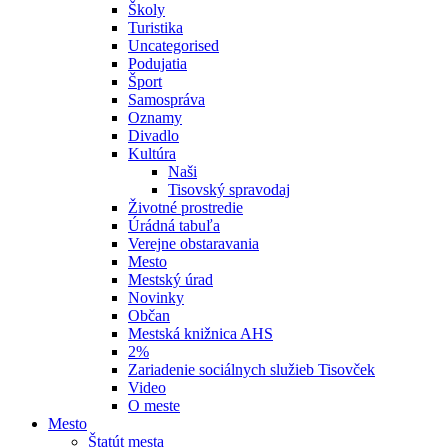
Školy
Turistika
Uncategorised
Podujatia
Šport
Samospráva
Oznamy
Divadlo
Kultúra
Naši
Tisovský spravodaj
Životné prostredie
Úrádná tabuľa
Verejne obstaravania
Mesto
Mestský úrad
Novinky
Občan
Mestská knižnica AHS
2%
Zariadenie sociálnych služieb Tisovček
Video
O meste
Mesto
Štatút mesta