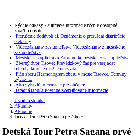
Rýchle odkazy
Zaujímavé informácie rýchle dostupné
z nášho obsahu.
Prerušenie dodávok el.
Oznámenie o prerušení distribúcie
elektriny
Videozáznamy zastupiteľstva
Videozáznamy z mestského
zastupiteľstva
Mestské zastupiteľstvo
Zasadnutia mestského zastupiteľstva
Zberný dvor Tisovec
Prevádzkový čas pre verejnosť,
odpady, ktoré je možné odovzdať
Plán zberu
Harmonogram zberu v meste Tisovec, Termíny
vývozu...
Ako vybaviť
Informácie pre občanov
Úradná tabuľa
Povinne zverejňované informácie
Úvodná stránka
Aktuality
Aktualne
Detská Tour Petra Sagana prvé kolo...
Detská Tour Petra Sagana prvé