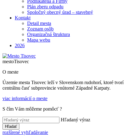
Podnikatelia a Firmy
Plán zberu odpadu
Spoločný obecný úrad – stavebný
Kontakt
Detail mesta
Zoznam osôb
Organizačná štruktura
Mapa webu
2026
mesto
Tisovec
O meste
Územie mesta Tisovec leží v Slovenskom rudohorí, ktoré tvorí
centrálnu časť subprovincie vnútorné Západné Karpaty.
viac informácií o meste
S čím Vám môžeme pomôcť ?
Hľadaný výraz
Hľadať
rozšírené vyhľadávanie