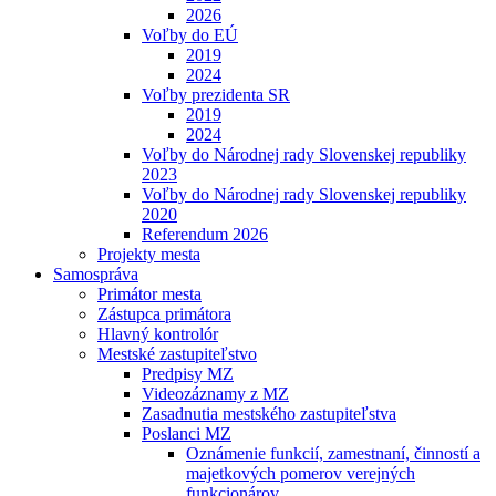
2026
Voľby do EÚ
2019
2024
Voľby prezidenta SR
2019
2024
Voľby do Národnej rady Slovenskej republiky
2023
Voľby do Národnej rady Slovenskej republiky
2020
Referendum 2026
Projekty mesta
Samospráva
Primátor mesta
Zástupca primátora
Hlavný kontrolór
Mestské zastupiteľstvo
Predpisy MZ
Videozáznamy z MZ
Zasadnutia mestského zastupiteľstva
Poslanci MZ
Oznámenie funkcií, zamestnaní, činností a
majetkových pomerov verejných
funkcionárov