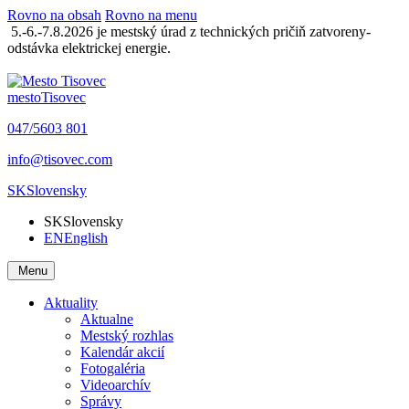
Rovno na obsah
Rovno na menu
5.-6.-7.8.2026 je mestský úrad z technických pričiň zatvoreny-
odstávka elektrickej energie.
mesto
Tisovec
047/5603 801
info@tisovec.com
SK
Slovensky
SK
Slovensky
EN
English
Menu
Aktuality
Aktualne
Mestský rozhlas
Kalendár akcií
Fotogaléria
Videoarchív
Správy