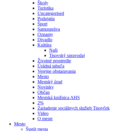
Školy
Turistika
Uncategorised
Podujatia
Šport
Samospráva
Oznamy
Divadlo
Kultúra
Naši
Tisovský spravodaj
Životné prostredie
Úrádná tabuľa
Verejne obstaravania
Mesto
Mestský úrad
Novinky
Občan
Mestská knižnica AHS
2%
Zariadenie sociálnych služieb Tisovček
Video
O meste
Mesto
Štatút mesta