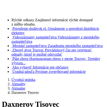
Rýchle odkazy
Zaujímavé informácie rýchle dostupné
z nášho obsahu.
Prerušenie dodávok el.
Oznámenie o prerušení distribúcie
elektriny
Videozáznamy zastupiteľstva
Videozáznamy z mestského
zastupiteľstva
Mestské zastupiteľstvo
Zasadnutia mestského zastupiteľstva
Zberný dvor Tisovec
Prevádzkový čas pre verejnosť,
odpady, ktoré je možné odovzdať
Plán zberu
Harmonogram zberu v meste Tisovec, Termíny
vývozu...
Ako vybaviť
Informácie pre občanov
Úradná tabuľa
Povinne zverejňované informácie
Úvodná stránka
Aktuality
Aktualne
Daxnerov Tisovec
Daxnerov Tisovec