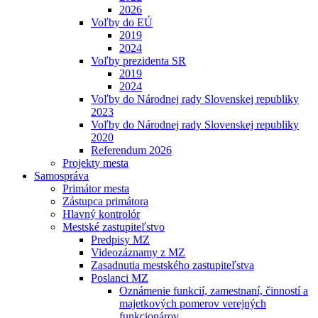
2026
Voľby do EÚ
2019
2024
Voľby prezidenta SR
2019
2024
Voľby do Národnej rady Slovenskej republiky
2023
Voľby do Národnej rady Slovenskej republiky
2020
Referendum 2026
Projekty mesta
Samospráva
Primátor mesta
Zástupca primátora
Hlavný kontrolór
Mestské zastupiteľstvo
Predpisy MZ
Videozáznamy z MZ
Zasadnutia mestského zastupiteľstva
Poslanci MZ
Oznámenie funkcií, zamestnaní, činností a
majetkových pomerov verejných
funkcionárov