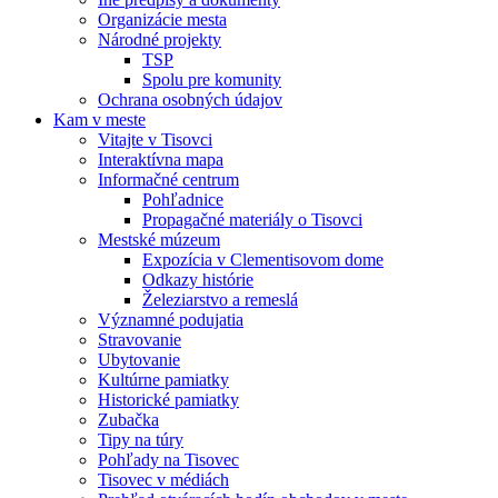
Organizácie mesta
Národné projekty
TSP
Spolu pre komunity
Ochrana osobných údajov
Kam v meste
Vitajte v Tisovci
Interaktívna mapa
Informačné centrum
Pohľadnice
Propagačné materiály o Tisovci
Mestské múzeum
Expozícia v Clementisovom dome
Odkazy histórie
Železiarstvo a remeslá
Významné podujatia
Stravovanie
Ubytovanie
Kultúrne pamiatky
Historické pamiatky
Zubačka
Tipy na túry
Pohľady na Tisovec
Tisovec v médiách