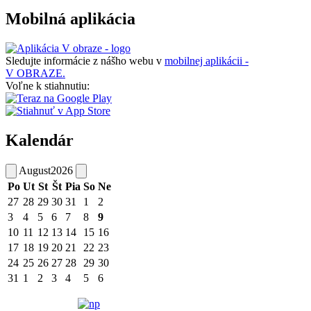
Mobilná aplikácia
Sledujte informácie z nášho webu v
mobilnej aplikácii -
V OBRAZE.
Voľne k stiahnutiu:
Kalendár
August
2026
Po
Ut
St
Št
Pia
So
Ne
27
28
29
30
31
1
2
3
4
5
6
7
8
9
10
11
12
13
14
15
16
17
18
19
20
21
22
23
24
25
26
27
28
29
30
31
1
2
3
4
5
6