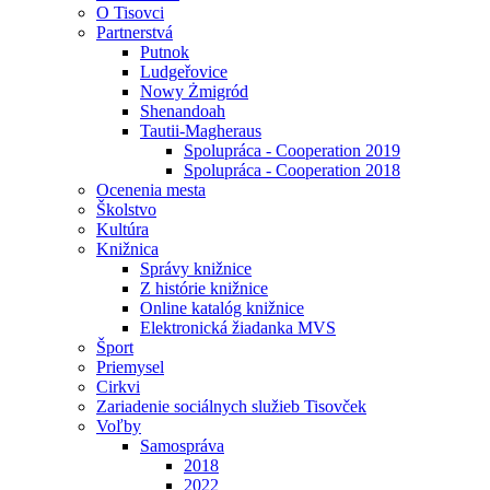
O Tisovci
Partnerstvá
Putnok
Ludgeřovice
Nowy Żmigród
Shenandoah
Tautii-Magheraus
Spolupráca - Cooperation 2019
Spolupráca - Cooperation 2018
Ocenenia mesta
Školstvo
Kultúra
Knižnica
Správy knižnice
Z histórie knižnice
Online katalóg knižnice
Elektronická žiadanka MVS
Šport
Priemysel
Cirkvi
Zariadenie sociálnych služieb Tisovček
Voľby
Samospráva
2018
2022