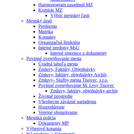
Harmonogram zasadnutí MZ
Komisie MZ
Výbor mestskej časti
Mestský úrad
Prednosta
Matrika
Kontakty
Organizačná štruktúra
Interné predpisy MsU
Interné smernice a dokumenty
Povinné zverejňovanie mesta
Úradná tabuľa mesta
Zmluvy, Faktúry, Objednávky
Zmluvy, faktúry, objednávky Archív
Zmluvy- Služby mesta Tisovec, s.r.o.
Povinné zverejňovanie M. Lesy Tisovec
Zmluvy, faktúry, objednávky-archív
Životné prostredie
Všeobecne záväzné nariadenia
Hospodárenie
Verejné obstarávanie
Mestská polícia
Dokumenty MP
Výberové konania
Iné predpisy a dokumenty