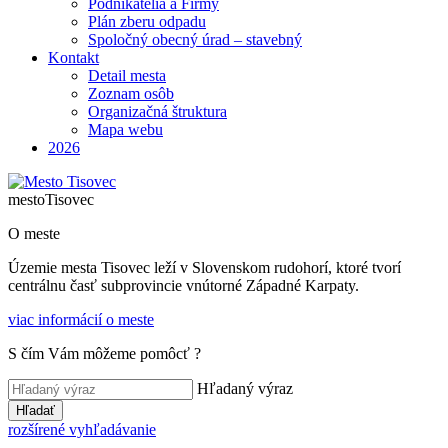
Podnikatelia a Firmy
Plán zberu odpadu
Spoločný obecný úrad – stavebný
Kontakt
Detail mesta
Zoznam osôb
Organizačná štruktura
Mapa webu
2026
mesto
Tisovec
O meste
Územie mesta Tisovec leží v Slovenskom rudohorí, ktoré tvorí
centrálnu časť subprovincie vnútorné Západné Karpaty.
viac informácií o meste
S čím Vám môžeme pomôcť ?
Hľadaný výraz
Hľadať
rozšírené vyhľadávanie