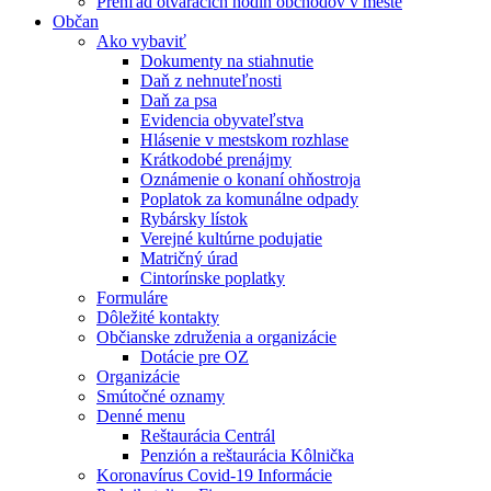
Prehľad otváracích hodín obchodov v meste
Občan
Ako vybaviť
Dokumenty na stiahnutie
Daň z nehnuteľnosti
Daň za psa
Evidencia obyvateľstva
Hlásenie v mestskom rozhlase
Krátkodobé prenájmy
Oznámenie o konaní ohňostroja
Poplatok za komunálne odpady
Rybársky lístok
Verejné kultúrne podujatie
Matričný úrad
Cintorínske poplatky
Formuláre
Dôležité kontakty
Občianske združenia a organizácie
Dotácie pre OZ
Organizácie
Smútočné oznamy
Denné menu
Reštaurácia Centrál
Penzión a reštaurácia Kôlnička
Koronavírus Covid-19 Informácie