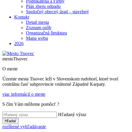
Podnikatelia a Firmy
Plán zberu odpadu
Spoločný obecný úrad – stavebný
Kontakt
Detail mesta
Zoznam osôb
Organizačná štruktura
Mapa webu
2026
mesto
Tisovec
O meste
Územie mesta Tisovec leží v Slovenskom rudohorí, ktoré tvorí
centrálnu časť subprovincie vnútorné Západné Karpaty.
viac informácií o meste
S čím Vám môžeme pomôcť ?
Hľadaný výraz
Hľadať
rozšírené vyhľadávanie