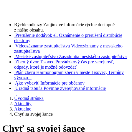
Rýchle odkazy
Zaujímavé informácie rýchle dostupné
z nášho obsahu.
Prerušenie dodávok el.
Oznámenie o prerušení distribúcie
elektriny
Videozáznamy zastupiteľstva
Videozáznamy z mestského
zastupiteľstva
Mestské zastupiteľstvo
Zasadnutia mestského zastupiteľstva
Zberný dvor Tisovec
Prevádzkový čas pre verejnosť,
odpady, ktoré je možné odovzdať
Plán zberu
Harmonogram zberu v meste Tisovec, Termíny
vývozu...
Ako vybaviť
Informácie pre občanov
Úradná tabuľa
Povinne zverejňované informácie
Úvodná stránka
Aktuality
Aktualne
Chyť sa svojej šance
Chyť sa svojej šance