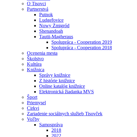
O Tisovci
Partnerstvá
Putnok
Ludgeřovice
Nowy Żmigród
Shenandoah
Tautii-Magheraus
Spolupráca - Cooperation 2019
Spolupráca - Cooperation 2018
Ocenenia mesta
Školstvo
Kultúra
Knižnica
Správy knižnice
Z histórie knižnice
Online katalóg knižnice
Elektronická žiadanka MVS
Šport
Priemysel
Cirkvi
Zariadenie sociálnych služieb Tisovček
Voľby
Samospráva
2018
2022