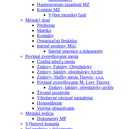
Harmonogram zasadnutí MZ
Komisie MZ
Výbor mestskej časti
Mestský úrad
Prednosta
Matrika
Kontakty
Organizačná štruktúra
Interné predpisy MsU
Interné smernice a dokumenty
Povinné zverejňovanie mesta
Úradná tabuľa mesta
Zmluvy, Faktúry, Objednávky
Zmluvy, faktúry, objednávky Archív
Zmluvy- Služby mesta Tisovec, s.r.o.
Povinné zverejňovanie M. Lesy Tisovec
Zmluvy, faktúry, objednávky-archív
Životné prostredie
Všeobecne záväzné nariadenia
Hospodárenie
Verejné obstarávanie
Mestská polícia
Dokumenty MP
Výberové konania
Iné predpisy a dokumenty