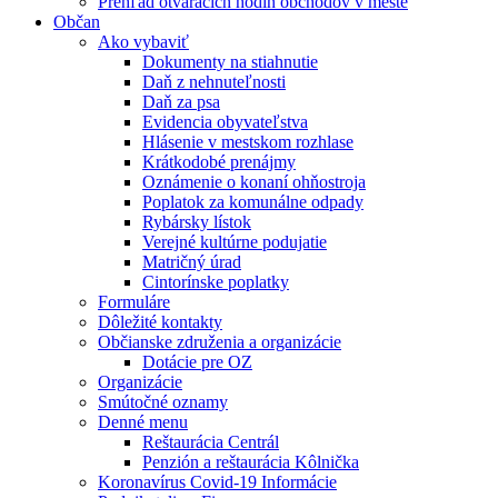
Prehľad otváracích hodín obchodov v meste
Občan
Ako vybaviť
Dokumenty na stiahnutie
Daň z nehnuteľnosti
Daň za psa
Evidencia obyvateľstva
Hlásenie v mestskom rozhlase
Krátkodobé prenájmy
Oznámenie o konaní ohňostroja
Poplatok za komunálne odpady
Rybársky lístok
Verejné kultúrne podujatie
Matričný úrad
Cintorínske poplatky
Formuláre
Dôležité kontakty
Občianske združenia a organizácie
Dotácie pre OZ
Organizácie
Smútočné oznamy
Denné menu
Reštaurácia Centrál
Penzión a reštaurácia Kôlnička
Koronavírus Covid-19 Informácie