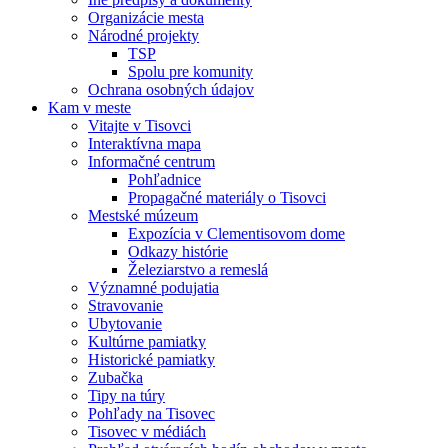
Organizácie mesta
Národné projekty
TSP
Spolu pre komunity
Ochrana osobných údajov
Kam v meste
Vitajte v Tisovci
Interaktívna mapa
Informačné centrum
Pohľadnice
Propagačné materiály o Tisovci
Mestské múzeum
Expozícia v Clementisovom dome
Odkazy histórie
Železiarstvo a remeslá
Významné podujatia
Stravovanie
Ubytovanie
Kultúrne pamiatky
Historické pamiatky
Zubačka
Tipy na túry
Pohľady na Tisovec
Tisovec v médiách