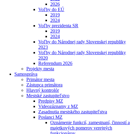
2026
Voľby do EÚ
2019
2024
Voľby prezidenta SR
2019
2024
Voľby do Národnej rady Slovenskej republiky
2023
Voľby do Národnej rady Slovenskej republiky
2020
Referendum 2026
Projekty mesta
Samospráva
Primátor mesta
Zástupca primátora
Hlavný kontrolór
Mestské zastupiteľstvo
Predpisy MZ
Videozáznamy z MZ
Zasadnutia mestského zastupiteľstva
Poslanci MZ
Oznámenie funkcií, zamestnaní, činností a
majetkových pomerov verejných
funkcionárov