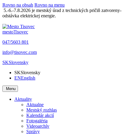
Rovno na obsah
Rovno na menu
5.-6.-7.8.2026 je mestský úrad z technických pričiň zatvoreny-
odstávka elektrickej energie.
mesto
Tisovec
047/5603 801
info@tisovec.com
SK
Slovensky
SK
Slovensky
EN
English
Menu
Aktuality
Aktualne
Mestský rozhlas
Kalendár akcií
Fotogaléria
Videoarchív
Správy