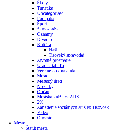
Školy
Turistika
Uncategorised
Podujatia
Šport
Samospráva
Oznamy
Divadlo
Kultúra
Naši
Tisovský spravodaj
Životné prostredie
Úrádná tabuľa
Verejne obstaravania
Mesto
Mestský úrad
Novinky
Občan
Mestská knižnica AHS
2%
Zariadenie sociálnych služieb Tisovček
Video
O meste
Mesto
Štatút mesta