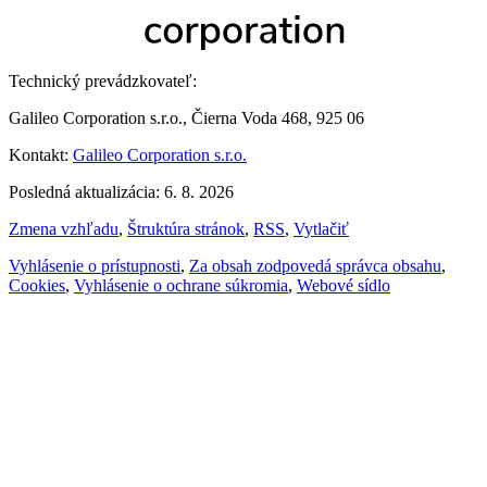
Technický prevádzkovateľ:
Galileo Corporation s.r.o., Čierna Voda 468, 925 06
Kontakt:
Galileo Corporation s.r.o.
Posledná aktualizácia: 6. 8. 2026
Zmena vzhľadu
,
Štruktúra stránok
,
RSS
,
Vytlačiť
Vyhlásenie o prístupnosti
,
Za obsah zodpovedá správca obsahu
,
Cookies
,
Vyhlásenie o ochrane súkromia
,
Webové sídlo