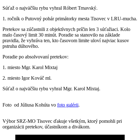
Súťaž o najväčšiu rybu vyhral Róbert Trnavský.
1. ročník o Putovný pohár primátorky mesta Tisovec v LRU-mucha.
Pretekov sa zúčastnili z objektívnych príčin len 3 súťažiaci. Kolo
malo časový limit 30 minút. Poradie sa stanovilo na základe
pravidla, že vyhráva ten, kto časovom limite uloví najviac kusov
pstruha dúhového.
Poradie po absolvovaní pretekov:
1. miesto Mgr. Karol Mixtaj
2. miesto Igor Kováč ml.
Súťaž o najväčšiu rybu vyhral Mgr. Karol Mixtaj.
Foto od Júliusa Kohúta vo
foto galérii
.
Výbor SRZ-MO Tisovec ďakuje všetkým, ktorý pomohli pri
organizácii pretekov, účastníkom a divákom.