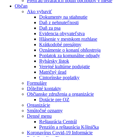
Prehľad otváracích hodín obchodov v meste
Občan
Ako vybaviť
Dokumenty na stiahnutie
Daň z nehnuteľnosti
Daň za psa
Evidencia obyvateľstva
Hlásenie v mestskom rozhlase
Krátkodobé prenájmy
Oznámenie o konaní ohňostroja
Poplatok za komunálne odpady
Rybársky lístok
Verejné kultúrne podujatie
Matričný úrad
Cintorínske poplatky
Formuláre
Dôležité kontakty
Občianske združenia a organizácie
Dotácie pre OZ
Organizácie
Smútočné oznamy
Denné menu
Reštaurácia Centrál
Penzión a reštaurácia Kôlnička
Koronavírus Covid-19 Informácie