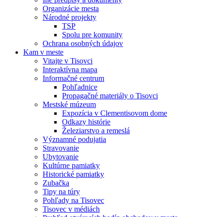
Organizácie mesta
Národné projekty
TSP
Spolu pre komunity
Ochrana osobných údajov
Kam v meste
Vitajte v Tisovci
Interaktívna mapa
Informačné centrum
Pohľadnice
Propagačné materiály o Tisovci
Mestské múzeum
Expozícia v Clementisovom dome
Odkazy histórie
Železiarstvo a remeslá
Významné podujatia
Stravovanie
Ubytovanie
Kultúrne pamiatky
Historické pamiatky
Zubačka
Tipy na túry
Pohľady na Tisovec
Tisovec v médiách