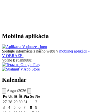
Mobilná aplikácia
Sledujte informácie z nášho webu v
mobilnej aplikácii -
V OBRAZE.
Voľne k stiahnutiu:
Kalendár
August
2026
Po
Ut
St
Št
Pia
So
Ne
27
28
29
30
31
1
2
3
4
5
6
7
8
9