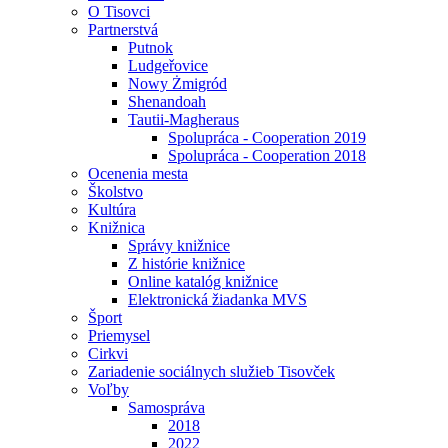
O Tisovci
Partnerstvá
Putnok
Ludgeřovice
Nowy Żmigród
Shenandoah
Tautii-Magheraus
Spolupráca - Cooperation 2019
Spolupráca - Cooperation 2018
Ocenenia mesta
Školstvo
Kultúra
Knižnica
Správy knižnice
Z histórie knižnice
Online katalóg knižnice
Elektronická žiadanka MVS
Šport
Priemysel
Cirkvi
Zariadenie sociálnych služieb Tisovček
Voľby
Samospráva
2018
2022