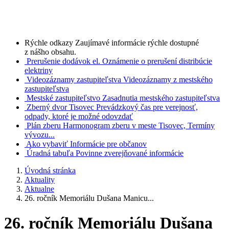
Rýchle odkazy
Zaujímavé informácie rýchle dostupné
z nášho obsahu.
Prerušenie dodávok el.
Oznámenie o prerušení distribúcie
elektriny
Videozáznamy zastupiteľstva
Videozáznamy z mestského
zastupiteľstva
Mestské zastupiteľstvo
Zasadnutia mestského zastupiteľstva
Zberný dvor Tisovec
Prevádzkový čas pre verejnosť,
odpady, ktoré je možné odovzdať
Plán zberu
Harmonogram zberu v meste Tisovec, Termíny
vývozu...
Ako vybaviť
Informácie pre občanov
Úradná tabuľa
Povinne zverejňované informácie
Úvodná stránka
Aktuality
Aktualne
26. ročník Memoriálu Dušana Manicu...
26. ročník Memoriálu Dušana