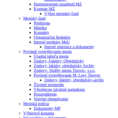
Harmonogram zasadnutí MZ
Komisie MZ
Výbor mestskej časti
Mestský úrad
Prednosta
Matrika
Kontakty
Organizačná štruktúra
Interné predpisy MsU
Interné smernice a dokumenty
Povinné zverejňovanie mesta
Úradná tabuľa mesta
Zmluvy, Faktúry, Objednávky
Zmluvy, faktúry, objednávky Archív
Zmluvy- Služby mesta Tisovec, s.r.o.
Povinné zverejňovanie M. Lesy Tisovec
Zmluvy, faktúry, objednávky-archív
Životné prostredie
Všeobecne záväzné nariadenia
Hospodárenie
Verejné obstarávanie
Mestská polícia
Dokumenty MP
Výberové konania
Iné predpisy a dokumenty