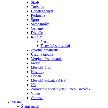
Školy
Turistika
Uncategorised
Podujatia
Šport
Samospráva
Oznamy
Divadlo
Kultúra
Naši
Tisovský spravodaj
Životné prostredie
Úrádná tabuľa
Verejne obstaravania
Mesto
Mestský úrad
Novinky
Občan
Mestská knižnica AHS
2%
Zariadenie sociálnych služieb Tisovček
Video
O meste
Mesto
Štatút mesta