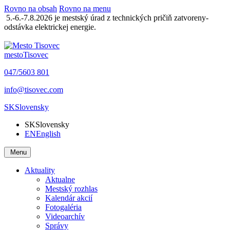
Rovno na obsah
Rovno na menu
5.-6.-7.8.2026 je mestský úrad z technických pričiň zatvoreny-
odstávka elektrickej energie.
mesto
Tisovec
047/5603 801
info@tisovec.com
SK
Slovensky
SK
Slovensky
EN
English
Menu
Aktuality
Aktualne
Mestský rozhlas
Kalendár akcií
Fotogaléria
Videoarchív
Správy