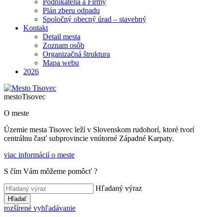
Podnikatelia a Firmy
Plán zberu odpadu
Spoločný obecný úrad – stavebný
Kontakt
Detail mesta
Zoznam osôb
Organizačná štruktura
Mapa webu
2026
mesto
Tisovec
O meste
Územie mesta Tisovec leží v Slovenskom rudohorí, ktoré tvorí
centrálnu časť subprovincie vnútorné Západné Karpaty.
viac informácií o meste
S čím Vám môžeme pomôcť ?
Hľadaný výraz
Hľadať
rozšírené vyhľadávanie