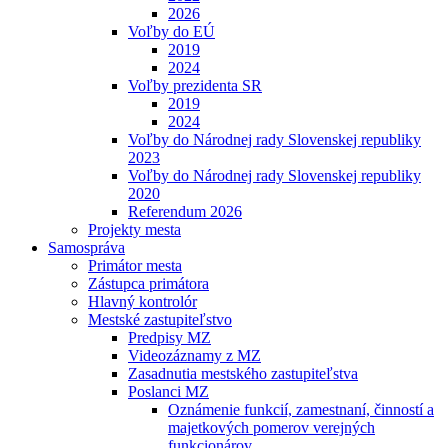
2026
Voľby do EÚ
2019
2024
Voľby prezidenta SR
2019
2024
Voľby do Národnej rady Slovenskej republiky
2023
Voľby do Národnej rady Slovenskej republiky
2020
Referendum 2026
Projekty mesta
Samospráva
Primátor mesta
Zástupca primátora
Hlavný kontrolór
Mestské zastupiteľstvo
Predpisy MZ
Videozáznamy z MZ
Zasadnutia mestského zastupiteľstva
Poslanci MZ
Oznámenie funkcií, zamestnaní, činností a
majetkových pomerov verejných
funkcionárov