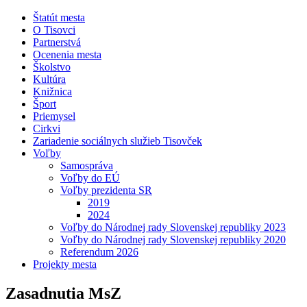
Štatút mesta
O Tisovci
Partnerstvá
Ocenenia mesta
Školstvo
Kultúra
Knižnica
Šport
Priemysel
Cirkvi
Zariadenie sociálnych služieb Tisovček
Voľby
Samospráva
Voľby do EÚ
Voľby prezidenta SR
2019
2024
Voľby do Národnej rady Slovenskej republiky 2023
Voľby do Národnej rady Slovenskej republiky 2020
Referendum 2026
Projekty mesta
Zasadnutia MsZ