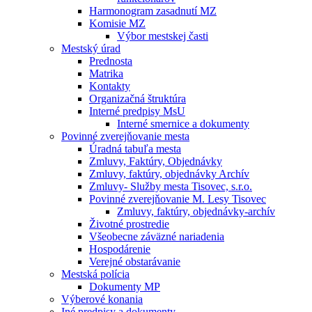
Harmonogram zasadnutí MZ
Komisie MZ
Výbor mestskej časti
Mestský úrad
Prednosta
Matrika
Kontakty
Organizačná štruktúra
Interné predpisy MsU
Interné smernice a dokumenty
Povinné zverejňovanie mesta
Úradná tabuľa mesta
Zmluvy, Faktúry, Objednávky
Zmluvy, faktúry, objednávky Archív
Zmluvy- Služby mesta Tisovec, s.r.o.
Povinné zverejňovanie M. Lesy Tisovec
Zmluvy, faktúry, objednávky-archív
Životné prostredie
Všeobecne záväzné nariadenia
Hospodárenie
Verejné obstarávanie
Mestská polícia
Dokumenty MP
Výberové konania
Iné predpisy a dokumenty