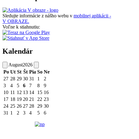
Sledujte informácie z nášho webu v
mobilnej aplikácii -
V OBRAZE.
Voľne k stiahnutiu:
Kalendár
August
2026
Po
Ut
St
Št
Pia
So
Ne
27
28
29
30
31
1
2
3
4
5
6
7
8
9
10
11
12
13
14
15
16
17
18
19
20
21
22
23
24
25
26
27
28
29
30
31
1
2
3
4
5
6