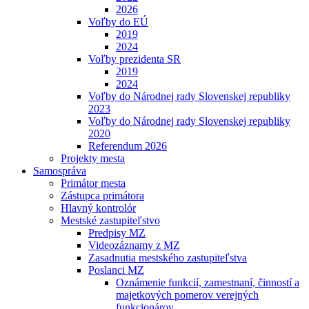
2026
Voľby do EÚ
2019
2024
Voľby prezidenta SR
2019
2024
Voľby do Národnej rady Slovenskej republiky
2023
Voľby do Národnej rady Slovenskej republiky
2020
Referendum 2026
Projekty mesta
Samospráva
Primátor mesta
Zástupca primátora
Hlavný kontrolór
Mestské zastupiteľstvo
Predpisy MZ
Videozáznamy z MZ
Zasadnutia mestského zastupiteľstva
Poslanci MZ
Oznámenie funkcií, zamestnaní, činností a
majetkových pomerov verejných
funkcionárov