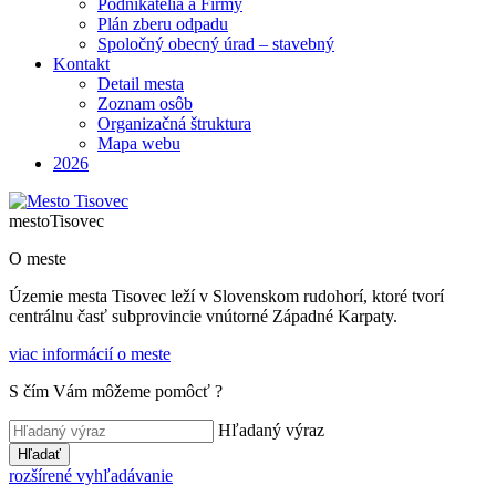
Podnikatelia a Firmy
Plán zberu odpadu
Spoločný obecný úrad – stavebný
Kontakt
Detail mesta
Zoznam osôb
Organizačná štruktura
Mapa webu
2026
mesto
Tisovec
O meste
Územie mesta Tisovec leží v Slovenskom rudohorí, ktoré tvorí
centrálnu časť subprovincie vnútorné Západné Karpaty.
viac informácií o meste
S čím Vám môžeme pomôcť ?
Hľadaný výraz
Hľadať
rozšírené vyhľadávanie