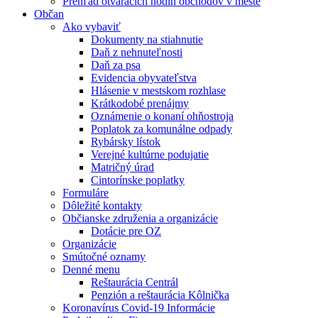
Prehľad otváracích hodín obchodov v meste
Občan
Ako vybaviť
Dokumenty na stiahnutie
Daň z nehnuteľnosti
Daň za psa
Evidencia obyvateľstva
Hlásenie v mestskom rozhlase
Krátkodobé prenájmy
Oznámenie o konaní ohňostroja
Poplatok za komunálne odpady
Rybársky lístok
Verejné kultúrne podujatie
Matričný úrad
Cintorínske poplatky
Formuláre
Dôležité kontakty
Občianske združenia a organizácie
Dotácie pre OZ
Organizácie
Smútočné oznamy
Denné menu
Reštaurácia Centrál
Penzión a reštaurácia Kôlnička
Koronavírus Covid-19 Informácie