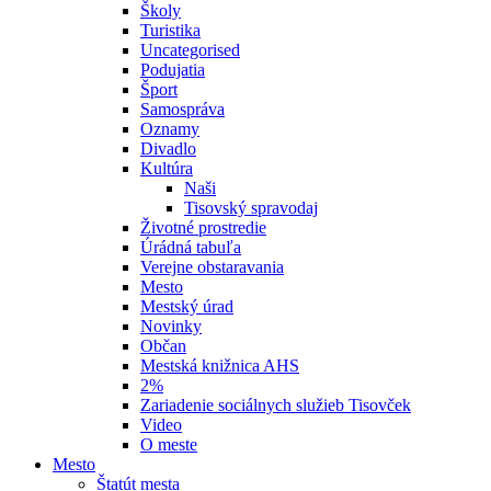
Školy
Turistika
Uncategorised
Podujatia
Šport
Samospráva
Oznamy
Divadlo
Kultúra
Naši
Tisovský spravodaj
Životné prostredie
Úrádná tabuľa
Verejne obstaravania
Mesto
Mestský úrad
Novinky
Občan
Mestská knižnica AHS
2%
Zariadenie sociálnych služieb Tisovček
Video
O meste
Mesto
Štatút mesta