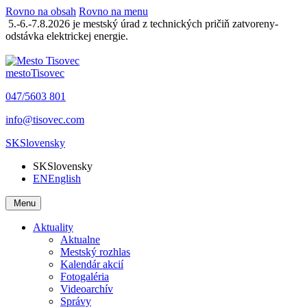
Rovno na obsah
Rovno na menu
5.-6.-7.8.2026 je mestský úrad z technických pričiň zatvoreny-
odstávka elektrickej energie.
mesto
Tisovec
047/5603 801
info@tisovec.com
SK
Slovensky
SK
Slovensky
EN
English
Menu
Aktuality
Aktualne
Mestský rozhlas
Kalendár akcií
Fotogaléria
Videoarchív
Správy