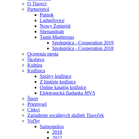
O Tisovci
Partnerstvá
Putnok
Ludgeřovice
Nowy Żmigród
Shenandoah
Tautii-Magheraus
Spolupráca - Cooperation 2019
Spolupráca - Cooperation 2018
Ocenenia mesta
Školstvo
Kultúra
Knižnica
Správy knižnice
Z histórie knižnice
Online katalóg knižnice
Elektronická žiadanka MVS
Šport
Priemysel
Cirkvi
Zariadenie sociálnych služieb Tisovček
Voľby
Samospráva
2018
2022