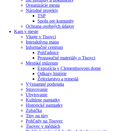
Organizácie mesta
Národné projekty
TSP
Spolu pre komunity
Ochrana osobných údajov
Kam v meste
Vitajte v Tisovci
Interaktívna mapa
Informačné centrum
Pohľadnice
Propagačné materiály o Tisovci
Mestské múzeum
Expozícia v Clementisovom dome
Odkazy histórie
Železiarstvo a remeslá
Významné podujatia
Stravovanie
Ubytovanie
Kultúrne pamiatky
Historické pamiatky
Zubačka
Tipy na túry
Pohľady na Tisovec
Tisovec v médiách