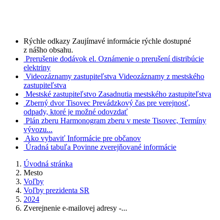
Rýchle odkazy
Zaujímavé informácie rýchle dostupné
z nášho obsahu.
Prerušenie dodávok el.
Oznámenie o prerušení distribúcie
elektriny
Videozáznamy zastupiteľstva
Videozáznamy z mestského
zastupiteľstva
Mestské zastupiteľstvo
Zasadnutia mestského zastupiteľstva
Zberný dvor Tisovec
Prevádzkový čas pre verejnosť,
odpady, ktoré je možné odovzdať
Plán zberu
Harmonogram zberu v meste Tisovec, Termíny
vývozu...
Ako vybaviť
Informácie pre občanov
Úradná tabuľa
Povinne zverejňované informácie
Úvodná stránka
Mesto
Voľby
Voľby prezidenta SR
2024
Zverejnenie e-mailovej adresy -...