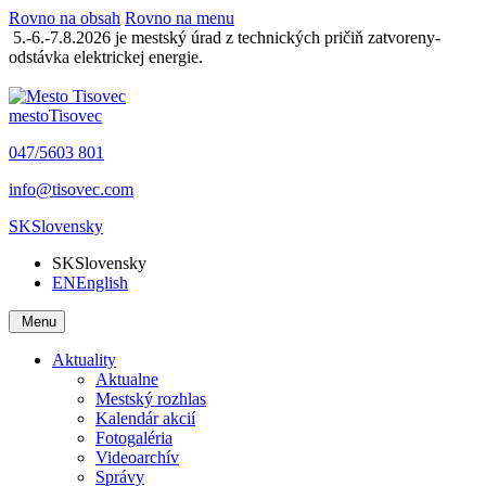
Rovno na obsah
Rovno na menu
5.-6.-7.8.2026 je mestský úrad z technických pričiň zatvoreny-
odstávka elektrickej energie.
mesto
Tisovec
047/5603 801
info@tisovec.com
SK
Slovensky
SK
Slovensky
EN
English
Menu
Aktuality
Aktualne
Mestský rozhlas
Kalendár akcií
Fotogaléria
Videoarchív
Správy