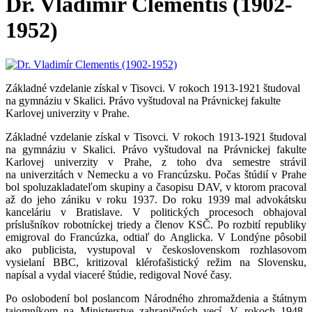
Dr. Vladimír Clementis (1902-
1952)
Základné vzdelanie získal v Tisovci. V rokoch 1913-1921 študoval
na gymnáziu v Skalici. Právo vyštudoval na Právnickej fakulte
Karlovej univerzity v Prahe.
Základné vzdelanie získal v Tisovci. V rokoch 1913-1921 študoval
na gymnáziu v Skalici. Právo vyštudoval na Právnickej fakulte
Karlovej univerzity v Prahe, z toho dva semestre strávil
na univerzitách v Nemecku a vo Francúzsku. Počas štúdií v Prahe
bol spoluzakladateľom skupiny a časopisu DAV, v ktorom pracoval
až do jeho zániku v roku 1937. Do roku 1939 mal advokátsku
kanceláriu v Bratislave. V politických procesoch obhajoval
príslušníkov robotníckej triedy a členov KSČ. Po rozbití republiky
emigroval do Francúzka, odtiaľ do Anglicka. V Londýne pôsobil
ako publicista, vystupoval v československom rozhlasovom
vysielaní BBC, kritizoval klérofašistický režim na Slovensku,
napísal a vydal viaceré štúdie, redigoval Nové časy.
Po oslobodení bol poslancom Národného zhromaždenia a štátnym
tajomníkom na Ministerstve zahraničných vecí. V rokoch 1948-