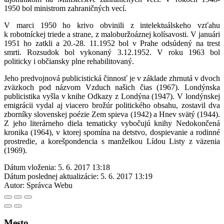
1950 bol ministrom zahraničných vecí.
V marci 1950 ho krivo obvinili z intelektuálskeho vzťahu
k robotníckej triede a strane, z maloburžoáznej kolísavosti. V januári
1951 ho zatkli a 20.-28. 11.1952 bol v Prahe odsúdený na trest
smrti. Rozsudok bol vykonaný 3.12.1952. V roku 1963 bol
politicky i občiansky plne rehabilitovaný.
Jeho predvojnová publicistická činnosť je v základe zhrnutá v dvoch
zväzkoch pod názvom Vzduch našich čias (1967). Londýnska
publicistika vyšla v knihe Odkazy z Londýna (1947). V londýnskej
emigrácii vydal aj viacero brožúr politického obsahu, zostavil dva
zborníky slovenskej poézie Zem spieva (1942) a Hnev svätý (1944).
Z jeho literárneho diela tematicky vybočujú knihy Nedokončená
kronika (1964), v ktorej spomína na detstvo, dospievanie a rodinné
prostredie, a korešpondencia s manželkou Lídou Listy z väzenia
(1969).
Dátum vloženia:
5. 6. 2017 13:18
Dátum poslednej aktualizácie:
5. 6. 2017 13:19
Autor:
Správca Webu
Mesto