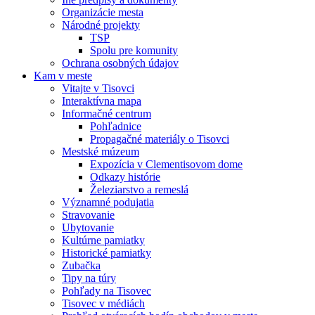
Organizácie mesta
Národné projekty
TSP
Spolu pre komunity
Ochrana osobných údajov
Kam v meste
Vitajte v Tisovci
Interaktívna mapa
Informačné centrum
Pohľadnice
Propagačné materiály o Tisovci
Mestské múzeum
Expozícia v Clementisovom dome
Odkazy histórie
Železiarstvo a remeslá
Významné podujatia
Stravovanie
Ubytovanie
Kultúrne pamiatky
Historické pamiatky
Zubačka
Tipy na túry
Pohľady na Tisovec
Tisovec v médiách