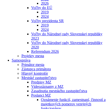
2026
Voľby do EÚ
2019
2024
Voľby prezidenta SR
2019
2024
Voľby do Národnej rady Slovenskej republiky
2023
Voľby do Národnej rady Slovenskej republiky
2020
Referendum 2026
Projekty mesta
Samospráva
Primátor mesta
Zástupca primátora
Hlavný kontrolór
Mestské zastupiteľstvo
Predpisy MZ
Videozáznamy z MZ
Zasadnutia mestského zastupiteľstva
Poslanci MZ
Oznámenie funkcií, zamestnaní, činností a
majetkových pomerov verejných
funkcionárov