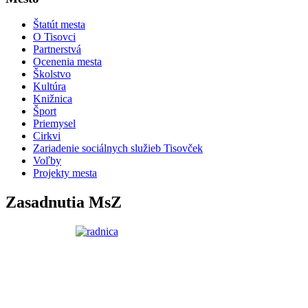
Štatút mesta
O Tisovci
Partnerstvá
Ocenenia mesta
Školstvo
Kultúra
Knižnica
Šport
Priemysel
Cirkvi
Zariadenie sociálnych služieb Tisovček
Voľby
Projekty mesta
Zasadnutia MsZ