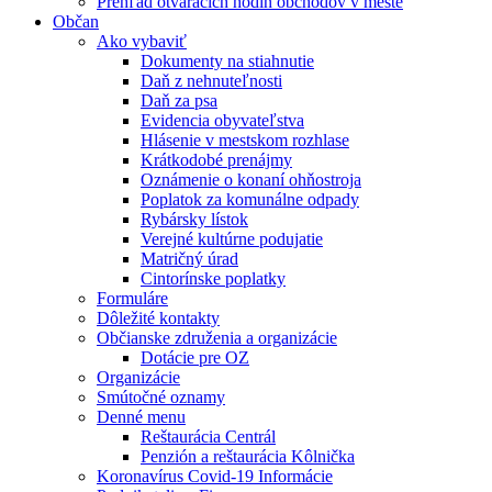
Prehľad otváracích hodín obchodov v meste
Občan
Ako vybaviť
Dokumenty na stiahnutie
Daň z nehnuteľnosti
Daň za psa
Evidencia obyvateľstva
Hlásenie v mestskom rozhlase
Krátkodobé prenájmy
Oznámenie o konaní ohňostroja
Poplatok za komunálne odpady
Rybársky lístok
Verejné kultúrne podujatie
Matričný úrad
Cintorínske poplatky
Formuláre
Dôležité kontakty
Občianske združenia a organizácie
Dotácie pre OZ
Organizácie
Smútočné oznamy
Denné menu
Reštaurácia Centrál
Penzión a reštaurácia Kôlnička
Koronavírus Covid-19 Informácie