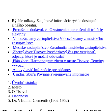
Rýchle odkazy
Zaujímavé informácie rýchle dostupné
z nášho obsahu.
Prerušenie dodávok el.
Oznámenie o prerušení distribúcie
elektriny
Videozáznamy zastupiteľstva
Videozáznamy z mestského
zastupiteľstva
Mestské zastupiteľstvo
Zasadnutia mestského zastupiteľstva
Zberný dvor Tisovec
Prevádzkový čas pre verejnosť,
odpady, ktoré je možné odovzdať
Plán zberu
Harmonogram zberu v meste Tisovec, Termíny
vývozu...
Ako vybaviť
Informácie pre občanov
Úradná tabuľa
Povinne zverejňované informácie
Úvodná stránka
Mesto
O Tisovci
Osobnosti
Dr. Vladimír Clementis (1902-1952)