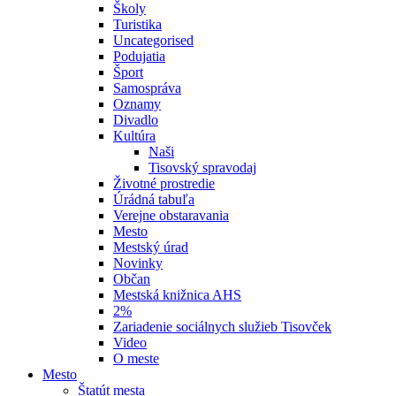
Školy
Turistika
Uncategorised
Podujatia
Šport
Samospráva
Oznamy
Divadlo
Kultúra
Naši
Tisovský spravodaj
Životné prostredie
Úrádná tabuľa
Verejne obstaravania
Mesto
Mestský úrad
Novinky
Občan
Mestská knižnica AHS
2%
Zariadenie sociálnych služieb Tisovček
Video
O meste
Mesto
Štatút mesta