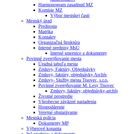
Harmonogram zasadnutí MZ
Komisie MZ
Výbor mestskej časti
Mestský úrad
Prednosta
Matrika
Kontakty
Organizačná štruktúra
Interné predpisy MsU
Interné smernice a dokumenty
Povinné zverejňovanie mesta
Úradná tabuľa mesta
Zmluvy, Faktúry, Objednávky
Zmluvy, faktúry, objednávky Archív
Zmluvy- Služby mesta Tisovec, s.r.o.
Povinné zverejňovanie M. Lesy Tisovec
Zmluvy, faktúry, objednávky-archív
Životné prostredie
Všeobecne záväzné nariadenia
Hospodárenie
Verejné obstarávanie
Mestská polícia
Dokumenty MP
Výberové konania
Iné predpisy a dokumenty