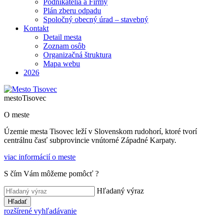
Podnikatelia a Firmy
Plán zberu odpadu
Spoločný obecný úrad – stavebný
Kontakt
Detail mesta
Zoznam osôb
Organizačná štruktura
Mapa webu
2026
mesto
Tisovec
O meste
Územie mesta Tisovec leží v Slovenskom rudohorí, ktoré tvorí
centrálnu časť subprovincie vnútorné Západné Karpaty.
viac informácií o meste
S čím Vám môžeme pomôcť ?
Hľadaný výraz
Hľadať
rozšírené vyhľadávanie