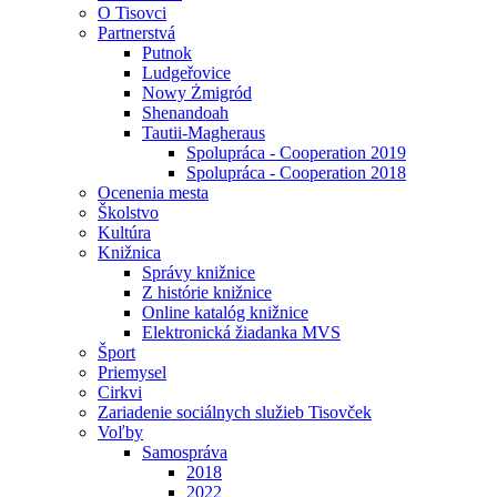
O Tisovci
Partnerstvá
Putnok
Ludgeřovice
Nowy Żmigród
Shenandoah
Tautii-Magheraus
Spolupráca - Cooperation 2019
Spolupráca - Cooperation 2018
Ocenenia mesta
Školstvo
Kultúra
Knižnica
Správy knižnice
Z histórie knižnice
Online katalóg knižnice
Elektronická žiadanka MVS
Šport
Priemysel
Cirkvi
Zariadenie sociálnych služieb Tisovček
Voľby
Samospráva
2018
2022