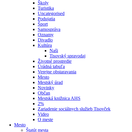
Školy
Turistika
Uncategorised
Podujatia
Šport
Samospráva
Oznamy
Divadlo
Kultúra
Naši
Tisovský spravodaj
Životné prostredie
Úrádná tabuľa
Verejne obstaravania
Mesto
Mestský úrad
Novinky
Občan
Mestská knižnica AHS
2%
Zariadenie sociálnych služieb Tisovček
Video
O meste
Mesto
Štatút mesta