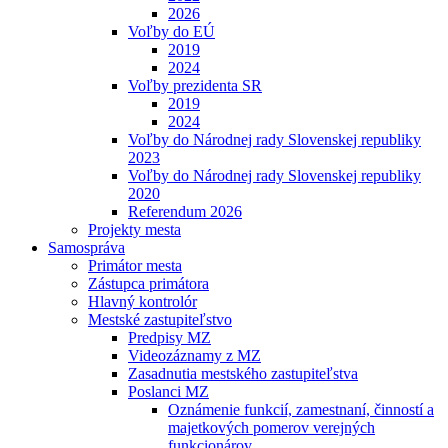
2026
Voľby do EÚ
2019
2024
Voľby prezidenta SR
2019
2024
Voľby do Národnej rady Slovenskej republiky
2023
Voľby do Národnej rady Slovenskej republiky
2020
Referendum 2026
Projekty mesta
Samospráva
Primátor mesta
Zástupca primátora
Hlavný kontrolór
Mestské zastupiteľstvo
Predpisy MZ
Videozáznamy z MZ
Zasadnutia mestského zastupiteľstva
Poslanci MZ
Oznámenie funkcií, zamestnaní, činností a
majetkových pomerov verejných
funkcionárov