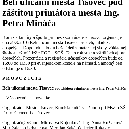
Beh ulicami mesta Tisovec pod
záštitou primátora mesta Ing.
Petra Mináča
Komisia kultúry a športu pri mestskom úrade v Tisovci organizuje
dňa 29.9.2016 Beh ulicami mesta Tisovec pre deti, mládež a
dospelých. Dopoludnia budú bežať deti z materskej školy, základnej
školy a tiež mládež z EGT a SOŠ. Tento rok sme rozšírili beh aj pre
dospelých. Prezentácia a registrácia účastníkov dospelých bude od
16:00 do 16:30 pri evanjelickom kostole na námestí. Samotný beh
odštartuje o 16:30.
P R O P O Z Í C I E
Beh ulicami mesta Tisovec
pod záštitou primátora mesta Ing. Petra Mináča
I. Všeobecné ustanovenia:
Organizátor: Mesto Tisovec, Komisia kultúry a športu pri MsZ a ZŠ
Dr. V. Clementisa Tisovec
Organizačný výbor : Miroslava Kojnoková, Ing. Anna Kožiaková ,
Mgr. Zdenka Urbancová, Mgr. Ján Sakáloš , Peter Rukavica