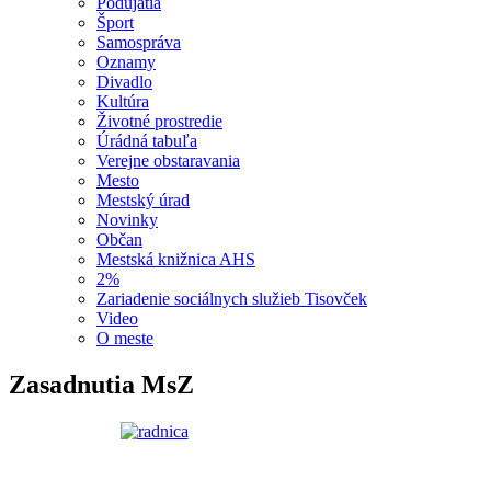
Podujatia
Šport
Samospráva
Oznamy
Divadlo
Kultúra
Životné prostredie
Úrádná tabuľa
Verejne obstaravania
Mesto
Mestský úrad
Novinky
Občan
Mestská knižnica AHS
2%
Zariadenie sociálnych služieb Tisovček
Video
O meste
Zasadnutia MsZ