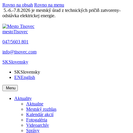
Rovno na obsah
Rovno na menu
5.-6.-7.8.2026 je mestský úrad z technických pričiň zatvoreny-
odstávka elektrickej energie.
mesto
Tisovec
047/5603 801
info@tisovec.com
SK
Slovensky
SK
Slovensky
EN
English
Menu
Aktuality
Aktualne
Mestský rozhlas
Kalendár akcií
Fotogaléria
Videoarchív
Správy