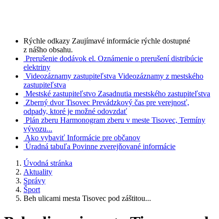
Rýchle odkazy
Zaujímavé informácie rýchle dostupné
z nášho obsahu.
Prerušenie dodávok el.
Oznámenie o prerušení distribúcie
elektriny
Videozáznamy zastupiteľstva
Videozáznamy z mestského
zastupiteľstva
Mestské zastupiteľstvo
Zasadnutia mestského zastupiteľstva
Zberný dvor Tisovec
Prevádzkový čas pre verejnosť,
odpady, ktoré je možné odovzdať
Plán zberu
Harmonogram zberu v meste Tisovec, Termíny
vývozu...
Ako vybaviť
Informácie pre občanov
Úradná tabuľa
Povinne zverejňované informácie
Úvodná stránka
Aktuality
Správy
Šport
Beh ulicami mesta Tisovec pod záštitou...