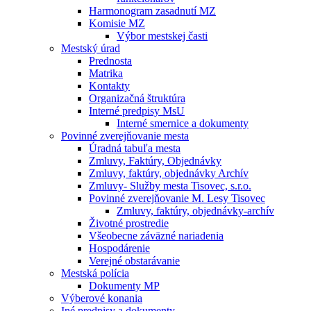
Harmonogram zasadnutí MZ
Komisie MZ
Výbor mestskej časti
Mestský úrad
Prednosta
Matrika
Kontakty
Organizačná štruktúra
Interné predpisy MsU
Interné smernice a dokumenty
Povinné zverejňovanie mesta
Úradná tabuľa mesta
Zmluvy, Faktúry, Objednávky
Zmluvy, faktúry, objednávky Archív
Zmluvy- Služby mesta Tisovec, s.r.o.
Povinné zverejňovanie M. Lesy Tisovec
Zmluvy, faktúry, objednávky-archív
Životné prostredie
Všeobecne záväzné nariadenia
Hospodárenie
Verejné obstarávanie
Mestská polícia
Dokumenty MP
Výberové konania
Iné predpisy a dokumenty