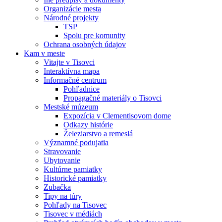
Organizácie mesta
Národné projekty
TSP
Spolu pre komunity
Ochrana osobných údajov
Kam v meste
Vitajte v Tisovci
Interaktívna mapa
Informačné centrum
Pohľadnice
Propagačné materiály o Tisovci
Mestské múzeum
Expozícia v Clementisovom dome
Odkazy histórie
Železiarstvo a remeslá
Významné podujatia
Stravovanie
Ubytovanie
Kultúrne pamiatky
Historické pamiatky
Zubačka
Tipy na túry
Pohľady na Tisovec
Tisovec v médiách