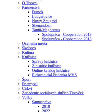
O Tisovci
Partnerstvá
Putnok
Ludgeřovice
Nowy Żmigród
Shenandoah
Tautii-Magheraus
Spolupráca - Cooperation 2019
Spolupráca - Cooperation 2018
Ocenenia mesta
Školstvo
Kultúra
Knižnica
Správy knižnice
Z histórie knižnice
Online katalóg knižnice
Elektronická žiadanka MVS
Šport
Priemysel
Cirkvi
Zariadenie sociálnych služieb Tisovček
Voľby
Samospráva
2018
2022