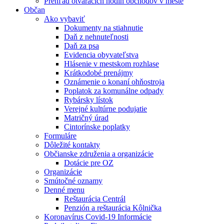
Prehľad otváracích hodín obchodov v meste
Občan
Ako vybaviť
Dokumenty na stiahnutie
Daň z nehnuteľnosti
Daň za psa
Evidencia obyvateľstva
Hlásenie v mestskom rozhlase
Krátkodobé prenájmy
Oznámenie o konaní ohňostroja
Poplatok za komunálne odpady
Rybársky lístok
Verejné kultúrne podujatie
Matričný úrad
Cintorínske poplatky
Formuláre
Dôležité kontakty
Občianske združenia a organizácie
Dotácie pre OZ
Organizácie
Smútočné oznamy
Denné menu
Reštaurácia Centrál
Penzión a reštaurácia Kôlnička
Koronavírus Covid-19 Informácie