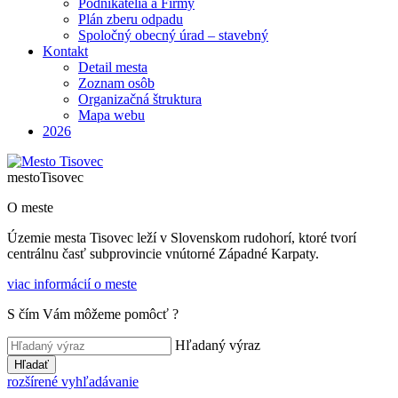
Podnikatelia a Firmy
Plán zberu odpadu
Spoločný obecný úrad – stavebný
Kontakt
Detail mesta
Zoznam osôb
Organizačná štruktura
Mapa webu
2026
mesto
Tisovec
O meste
Územie mesta Tisovec leží v Slovenskom rudohorí, ktoré tvorí
centrálnu časť subprovincie vnútorné Západné Karpaty.
viac informácií o meste
S čím Vám môžeme pomôcť ?
Hľadaný výraz
Hľadať
rozšírené vyhľadávanie