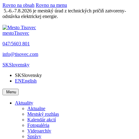
Rovno na obsah
Rovno na menu
5.-6.-7.8.2026 je mestský úrad z technických pričiň zatvoreny-
odstávka elektrickej energie.
mesto
Tisovec
047/5603 801
info@tisovec.com
SK
Slovensky
SK
Slovensky
EN
English
Menu
Aktuality
Aktualne
Mestský rozhlas
Kalendár akcií
Fotogaléria
Videoarchív
Správy