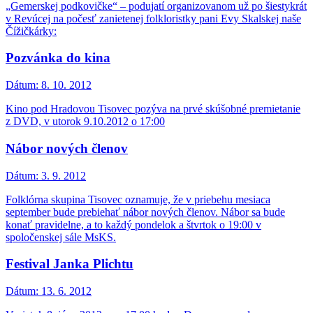
„Gemerskej podkovičke“ – podujatí organizovanom už po šiestykrát
v Revúcej na počesť zanietenej folkloristky pani Evy Skalskej naše
Čížičkárky:
Pozvánka do kina
Dátum:
8. 10. 2012
Kino pod Hradovou Tisovec pozýva na prvé skúšobné premietanie
z DVD, v utorok 9.10.2012 o 17:00
Nábor nových členov
Dátum:
3. 9. 2012
Folklórna skupina Tisovec oznamuje, že v priebehu mesiaca
september bude prebiehať nábor nových členov. Nábor sa bude
konať pravidelne, a to každý pondelok a štvrtok o 19:00 v
spoločenskej sále MsKS.
Festival Janka Plichtu
Dátum:
13. 6. 2012