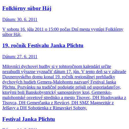
Folklórny súbor Háj
Dátum:
30. 6. 2011
V sobotu 16. júla 2011 o 15:00 počas Dní mesta vystúpi Folklórny
súbor Háj.
19. ročník Festivalu Janka Plichtu
Dátum:
27. 6. 2011
Milovníci dychovej hudby si v tohtoročnom kalendári určite
nezabudli výrazne vyznačiť dátum 17. jún. V tento deň sa v záhrade
Daxnerovského domu konal 19. ročník regionálnej prehliadky
dychových hudieb Gemera-Malohontu nazvaný Festival Janka
Plichtu. Pozvánku na tradičné podujatie prijali od usporiadateľov,
ktorými boli Banskobystrický samosprávny kraj, Gemersko-
malohontské osvetové stredisko a mesto Tisovec, DH Hradovanka z
Tisovca, DH Gemerčanka z Revúcej, DH SMZ Magnezitár z
Jelšavy a DH Sobotienka z Rimavskej Soboty.
Festival Janka Plichtu