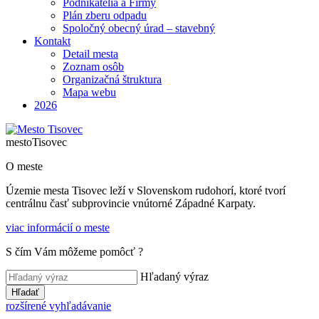
Podnikatelia a Firmy
Plán zberu odpadu
Spoločný obecný úrad – stavebný
Kontakt
Detail mesta
Zoznam osôb
Organizačná štruktura
Mapa webu
2026
mesto
Tisovec
O meste
Územie mesta Tisovec leží v Slovenskom rudohorí, ktoré tvorí
centrálnu časť subprovincie vnútorné Západné Karpaty.
viac informácií o meste
S čím Vám môžeme pomôcť ?
Hľadaný výraz
Hľadať
rozšírené vyhľadávanie