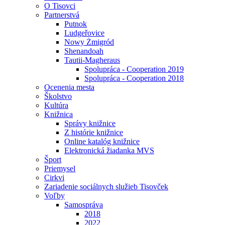
O Tisovci
Partnerstvá
Putnok
Ludgeřovice
Nowy Żmigród
Shenandoah
Tautii-Magheraus
Spolupráca - Cooperation 2019
Spolupráca - Cooperation 2018
Ocenenia mesta
Školstvo
Kultúra
Knižnica
Správy knižnice
Z histórie knižnice
Online katalóg knižnice
Elektronická žiadanka MVS
Šport
Priemysel
Cirkvi
Zariadenie sociálnych služieb Tisovček
Voľby
Samospráva
2018
2022