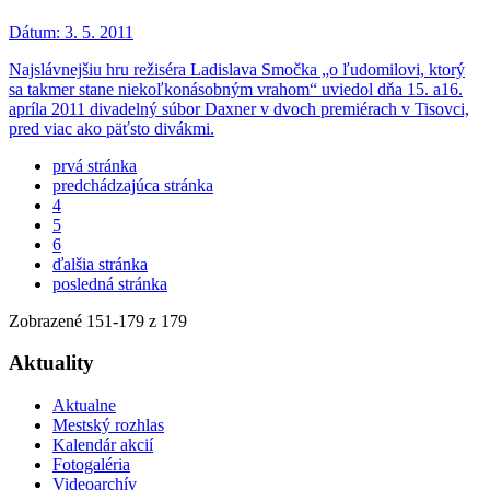
Dátum:
3. 5. 2011
Najslávnejšiu hru režiséra Ladislava Smočka „o ľudomilovi, ktorý
sa takmer stane niekoľkonásobným vrahom“ uviedol dňa 15. a16.
apríla 2011 divadelný súbor Daxner v dvoch premiérach v Tisovci,
pred viac ako päťsto divákmi.
prvá stránka
predchádzajúca stránka
4
5
6
ďalšia stránka
posledná stránka
Zobrazené
151
-
179
z 179
Aktuality
Aktualne
Mestský rozhlas
Kalendár akcií
Fotogaléria
Videoarchív