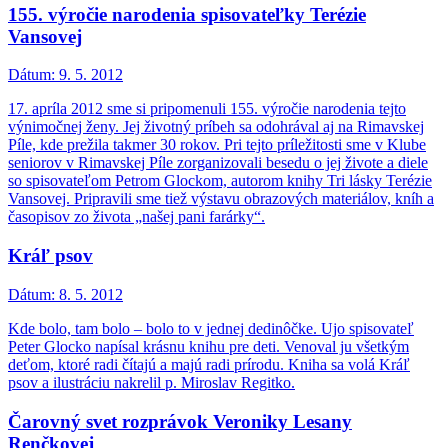
155. výročie narodenia spisovateľky Terézie
Vansovej
Dátum:
9. 5. 2012
17. apríla 2012 sme si pripomenuli 155. výročie narodenia tejto
výnimočnej ženy. Jej životný príbeh sa odohrával aj na Rimavskej
Píle, kde prežila takmer 30 rokov. Pri tejto príležitosti sme v Klube
seniorov v Rimavskej Píle zorganizovali besedu o jej živote a diele
so spisovateľom Petrom Glockom, autorom knihy Tri lásky Terézie
Vansovej. Pripravili sme tiež výstavu obrazových materiálov, kníh a
časopisov zo života „našej pani farárky“.
Kráľ psov
Dátum:
8. 5. 2012
Kde bolo, tam bolo – bolo to v jednej dedinôčke. Ujo spisovateľ
Peter Glocko napísal krásnu knihu pre deti. Venoval ju všetkým
deťom, ktoré radi čítajú a majú radi prírodu. Kniha sa volá Kráľ
psov a ilustráciu nakrelil p. Miroslav Regitko.
Čarovný svet rozprávok Veroniky Lesany
Renčkovej