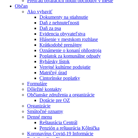
Prehľad otváracích hodín obchodov v meste
Občan
Ako vybaviť
Dokumenty na stiahnutie
Daň z nehnuteľnosti
Daň za psa
Evidencia obyvateľstva
Hlásenie v mestskom rozhlase
Krátkodobé prenájmy
Oznámenie o konaní ohňostroja
Poplatok za komunálne odpady
Rybársky lístok
Verejné kultúrne podujatie
Matričný úrad
Cintorínske poplatky
Formuláre
Dôležité kontakty
Občianske združenia a organizácie
Dotácie pre OZ
Organizácie
Smútočné oznamy
Denné menu
Reštaurácia Centrál
Penzión a reštaurácia Kôlnička
Koronavírus Covid-19 Informácie