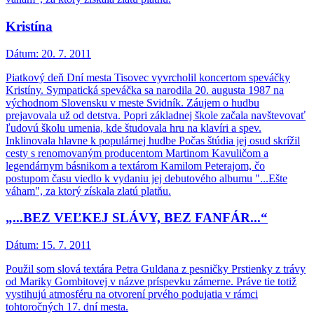
Kristína
Dátum:
20. 7. 2011
Piatkový deň Dní mesta Tisovec vyvrcholil koncertom speváčky
Kristíny. Sympatická speváčka sa narodila 20. augusta 1987 na
východnom Slovensku v meste Svidník. Záujem o hudbu
prejavovala už od detstva. Popri základnej škole začala navštevovať
ľudovú školu umenia, kde študovala hru na klavíri a spev.
Inklinovala hlavne k populárnej hudbe Počas štúdia jej osud skrížil
cesty s renomovaným producentom Martinom Kavuličom a
legendárnym básnikom a textárom Kamilom Peterajom, čo
postupom času viedlo k vydaniu jej debutového albumu "...Ešte
váham", za ktorý získala zlatú platňu.
„...BEZ VEĽKEJ SLÁVY, BEZ FANFÁR...“
Dátum:
15. 7. 2011
Použil som slová textára Petra Guldana z pesničky Prstienky z trávy
od Mariky Gombitovej v názve príspevku zámerne. Práve tie totiž
vystihujú atmosféru na otvorení prvého podujatia v rámci
tohtoročných 17. dní mesta.