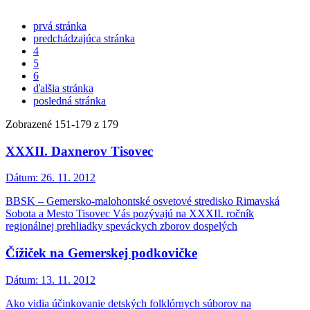
prvá stránka
predchádzajúca stránka
4
5
6
ďalšia stránka
posledná stránka
Zobrazené
151
-
179
z 179
XXXII. Daxnerov Tisovec
Dátum:
26. 11. 2012
BBSK – Gemersko-malohontské osvetové stredisko Rimavská
Sobota a Mesto Tisovec Vás pozývajú na XXXII. ročník
regionálnej prehliadky speváckych zborov dospelých
Čížiček na Gemerskej podkovičke
Dátum:
13. 11. 2012
Ako vidia účinkovanie detských folklórnych súborov na