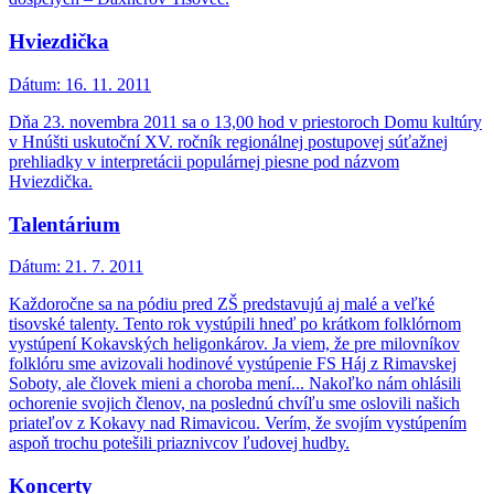
Hviezdička
Dátum:
16. 11. 2011
Dňa 23. novembra 2011 sa o 13,00 hod v priestoroch Domu kultúry
v Hnúšti uskutoční XV. ročník regionálnej postupovej súťažnej
prehliadky v interpretácii populárnej piesne pod názvom
Hviezdička.
Talentárium
Dátum:
21. 7. 2011
Každoročne sa na pódiu pred ZŠ predstavujú aj malé a veľké
tisovské talenty. Tento rok vystúpili hneď po krátkom folklórnom
vystúpení Kokavských heligonkárov. Ja viem, že pre milovníkov
folklóru sme avizovali hodinové vystúpenie FS Háj z Rimavskej
Soboty, ale človek mieni a choroba mení... Nakoľko nám ohlásili
ochorenie svojich členov, na poslednú chvíľu sme oslovili našich
priateľov z Kokavy nad Rimavicou. Verím, že svojím vystúpením
aspoň trochu potešili priaznivcov ľudovej hudby.
Koncerty