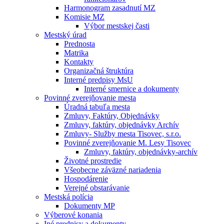
Harmonogram zasadnutí MZ
Komisie MZ
Výbor mestskej časti
Mestský úrad
Prednosta
Matrika
Kontakty
Organizačná štruktúra
Interné predpisy MsU
Interné smernice a dokumenty
Povinné zverejňovanie mesta
Úradná tabuľa mesta
Zmluvy, Faktúry, Objednávky
Zmluvy, faktúry, objednávky Archív
Zmluvy- Služby mesta Tisovec, s.r.o.
Povinné zverejňovanie M. Lesy Tisovec
Zmluvy, faktúry, objednávky-archív
Životné prostredie
Všeobecne záväzné nariadenia
Hospodárenie
Verejné obstarávanie
Mestská polícia
Dokumenty MP
Výberové konania
Iné predpisy a dokumenty