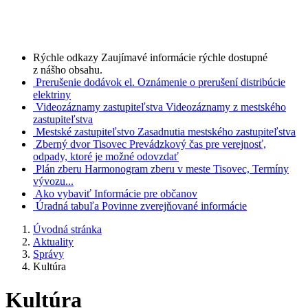
Rýchle odkazy
Zaujímavé informácie rýchle dostupné
z nášho obsahu.
Prerušenie dodávok el.
Oznámenie o prerušení distribúcie
elektriny
Videozáznamy zastupiteľstva
Videozáznamy z mestského
zastupiteľstva
Mestské zastupiteľstvo
Zasadnutia mestského zastupiteľstva
Zberný dvor Tisovec
Prevádzkový čas pre verejnosť,
odpady, ktoré je možné odovzdať
Plán zberu
Harmonogram zberu v meste Tisovec, Termíny
vývozu...
Ako vybaviť
Informácie pre občanov
Úradná tabuľa
Povinne zverejňované informácie
Úvodná stránka
Aktuality
Správy
Kultúra
Kultúra