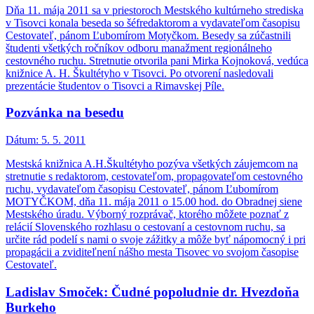
Dňa 11. mája 2011 sa v priestoroch Mestského kultúrneho strediska
v Tisovci konala beseda so šéfredaktorom a vydavateľom časopisu
Cestovateľ, pánom Ľubomírom Motyčkom. Besedy sa zúčastnili
študenti všetkých ročníkov odboru manažment regionálneho
cestovného ruchu. Stretnutie otvorila pani Mirka Kojnoková, vedúca
knižnice A. H. Škultétyho v Tisovci. Po otvorení nasledovali
prezentácie študentov o Tisovci a Rimavskej Píle.
Pozvánka na besedu
Dátum:
5. 5. 2011
Mestská knižnica A.H.Škultétyho pozýva všetkých záujemcom na
stretnutie s redaktorom, cestovateľom, propagovateľom cestovného
ruchu, vydavateľom časopisu Cestovateľ, pánom Ľubomírom
MOTYČKOM, dňa 11. mája 2011 o 15.00 hod. do Obradnej siene
Mestského úradu. Výborný rozprávač, ktorého môžete poznať z
relácií Slovenského rozhlasu o cestovaní a cestovnom ruchu, sa
určite rád podelí s nami o svoje zážitky a môže byť nápomocný i pri
propagácii a zviditeľnení nášho mesta Tisovec vo svojom časopise
Cestovateľ.
Ladislav Smoček: Čudné popoludnie dr. Hvezdoňa
Burkeho