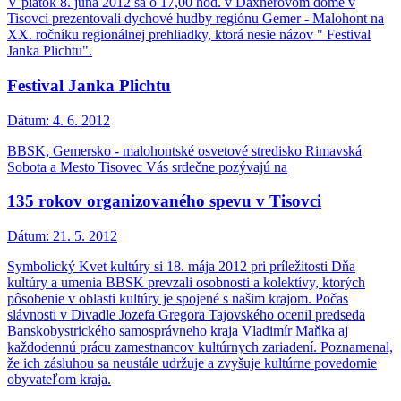
V piatok 8. júna 2012 sa o 17,00 hod. v Daxnerovom dome v
Tisovci prezentovali dychové hudby regiónu Gemer - Malohont na
XX. ročníku regionálnej prehliadky, ktorá nesie názov " Festival
Janka Plichtu".
Festival Janka Plichtu
Dátum:
4. 6. 2012
BBSK, Gemersko - malohontské osvetové stredisko Rimavská
Sobota a Mesto Tisovec Vás srdečne pozývajú na
135 rokov organizovaného spevu v Tisovci
Dátum:
21. 5. 2012
Symbolický Kvet kultúry si 18. mája 2012 pri príležitosti Dňa
kultúry a umenia BBSK prevzali osobnosti a kolektívy, ktorých
pôsobenie v oblasti kultúry je spojené s našim krajom. Počas
slávnosti v Divadle Jozefa Gregora Tajovského ocenil predseda
Banskobystrického samosprávneho kraja Vladimír Maňka aj
každodennú prácu zamestnancov kultúrnych zariadení. Poznamenal,
že ich zásluhou sa neustále udržuje a zvyšuje kultúrne povedomie
obyvateľom kraja.