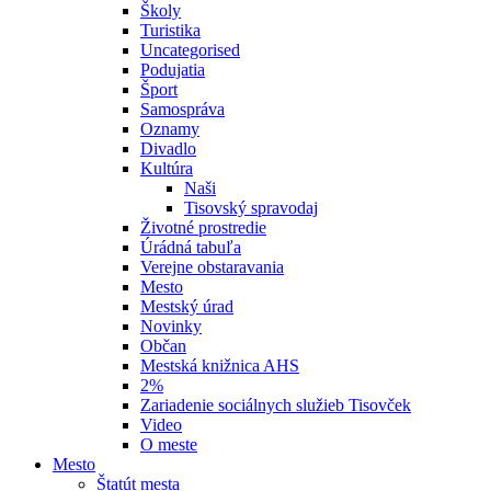
Školy
Turistika
Uncategorised
Podujatia
Šport
Samospráva
Oznamy
Divadlo
Kultúra
Naši
Tisovský spravodaj
Životné prostredie
Úrádná tabuľa
Verejne obstaravania
Mesto
Mestský úrad
Novinky
Občan
Mestská knižnica AHS
2%
Zariadenie sociálnych služieb Tisovček
Video
O meste
Mesto
Štatút mesta