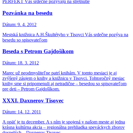
PERFEKT Vás srdečne pozývajú na stretnutie
Pozvánka na besedu
Dátum:
9. 4. 2012
Mestská knižnica A.H.Škultétyho v Tisovci Vás srdečne pozýva na
besedu so spisovateľom
Beseda s Petrom Gajdošíkom
Dátum:
18. 3. 2012
Marec už neodmysliteľne patrí knihám. V tomto mesiaci je aj
zvýšený záujem o knihy a knižnicu v Tisovci. Tohtoročný mesiac
knihy sme si pripomenuli aj netradične – besedou so spisovateľom
pre deti – Petrom Gajdošíkom.
XXXI. Daxnerov Tisovec
Dátum:
14. 12. 2011
A opäť je tu december. A s ním je spojená v našom meste aj jedna
krásna kultúrna akcia – regionálna prehliadka speváckych zborov
dospelých – Daxnerov Tisovec.