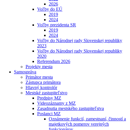
2026
Voľby do EÚ
2019
2024
Voľby prezidenta SR
2019
2024
Voľby do Národnej rady Slovenskej republiky
2023
Voľby do Národnej rady Slovenskej republiky
2020
Referendum 2026
Projekty mesta
Samospráva
Primátor mesta
Zástupca primátora
Hlavný kontrolór
Mestské zastupiteľstvo
Predpisy MZ
Videozáznamy z MZ
Zasadnutia mestského zastupiteľstva
Poslanci MZ
Oznámenie funkcií, zamestnaní, činností a
majetkových pomerov verejných
funkcionárov