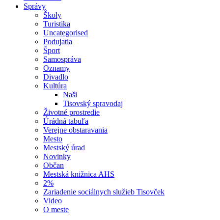
Správy
Školy
Turistika
Uncategorised
Podujatia
Šport
Samospráva
Oznamy
Divadlo
Kultúra
Naši
Tisovský spravodaj
Životné prostredie
Úrádná tabuľa
Verejne obstaravania
Mesto
Mestský úrad
Novinky
Občan
Mestská knižnica AHS
2%
Zariadenie sociálnych služieb Tisovček
Video
O meste