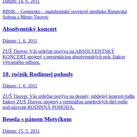
Dátum:
14. 6. 2011
BBSK – Gemersko – malohontské osvetové stredisko Rimavská
Sobota a Mesto Tisovec
Absolventský koncert
Dátum:
1. 6. 2011
ZUŠ Tisovec Vás srdečne pozýva na ABSOLVENTSKÝ
KONCERT spojený s prezentáciou absolventských prác žiakov
výtvarného odboru.
10. ročník Rodinnej pohody
Dátum:
1. 6. 2011
ZUŠ Tisovec Vás srdečne pozýva na desiaty, jubilejný koncert rodín
žiakov ZUŠ Tisovec spojený s vernisážou umeleckých diel rodín
pod názvom RODINNÁ POHODA.
Beseda s pánom Motyčkom
Dátum:
15. 5. 2011