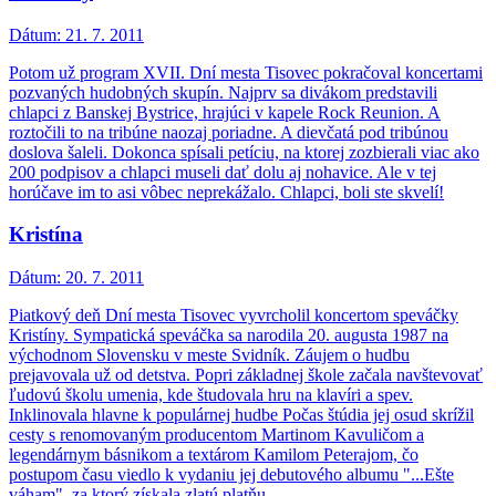
Dátum:
21. 7. 2011
Potom už program XVII. Dní mesta Tisovec pokračoval koncertami
pozvaných hudobných skupín. Najprv sa divákom predstavili
chlapci z Banskej Bystrice, hrajúci v kapele Rock Reunion. A
roztočili to na tribúne naozaj poriadne. A dievčatá pod tribúnou
doslova šaleli. Dokonca spísali petíciu, na ktorej zozbierali viac ako
200 podpisov a chlapci museli dať dolu aj nohavice. Ale v tej
horúčave im to asi vôbec neprekážalo. Chlapci, boli ste skvelí!
Kristína
Dátum:
20. 7. 2011
Piatkový deň Dní mesta Tisovec vyvrcholil koncertom speváčky
Kristíny. Sympatická speváčka sa narodila 20. augusta 1987 na
východnom Slovensku v meste Svidník. Záujem o hudbu
prejavovala už od detstva. Popri základnej škole začala navštevovať
ľudovú školu umenia, kde študovala hru na klavíri a spev.
Inklinovala hlavne k populárnej hudbe Počas štúdia jej osud skrížil
cesty s renomovaným producentom Martinom Kavuličom a
legendárnym básnikom a textárom Kamilom Peterajom, čo
postupom času viedlo k vydaniu jej debutového albumu "...Ešte
váham", za ktorý získala zlatú platňu.