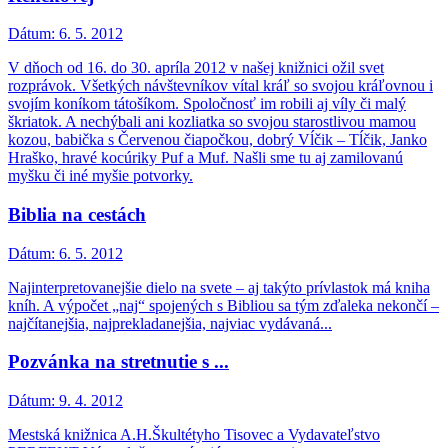
Dátum:
6. 5. 2012
V dňoch od 16. do 30. apríla 2012 v našej knižnici ožil svet
rozprávok. Všetkých návštevníkov vítal kráľ so svojou kráľovnou i
svojím koníkom tátošíkom. Spoločnosť im robili aj víly či malý
škriatok. A nechýbali ani kozliatka so svojou starostlivou mamou
kozou, babička s Červenou čiapočkou, dobrý Vĺčik – Tĺčik, Janko
Hraško, hravé kocúriky Puf a Muf. Našli sme tu aj zamilovanú
myšku či iné myšie potvorky.
Biblia na cestách
Dátum:
6. 5. 2012
Najinterpretovanejšie dielo na svete – aj takýto prívlastok má kniha
kníh. A výpočet „naj“ spojených s Bibliou sa tým zďaleka nekončí –
najčítanejšia, najprekladanejšia, najviac vydávaná...
Pozvánka na stretnutie s ...
Dátum:
9. 4. 2012
Mestská knižnica A.H.Škultétyho Tisovec a Vydavateľstvo