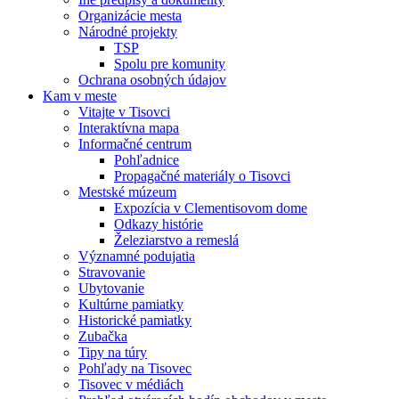
Organizácie mesta
Národné projekty
TSP
Spolu pre komunity
Ochrana osobných údajov
Kam v meste
Vitajte v Tisovci
Interaktívna mapa
Informačné centrum
Pohľadnice
Propagačné materiály o Tisovci
Mestské múzeum
Expozícia v Clementisovom dome
Odkazy histórie
Železiarstvo a remeslá
Významné podujatia
Stravovanie
Ubytovanie
Kultúrne pamiatky
Historické pamiatky
Zubačka
Tipy na túry
Pohľady na Tisovec
Tisovec v médiách