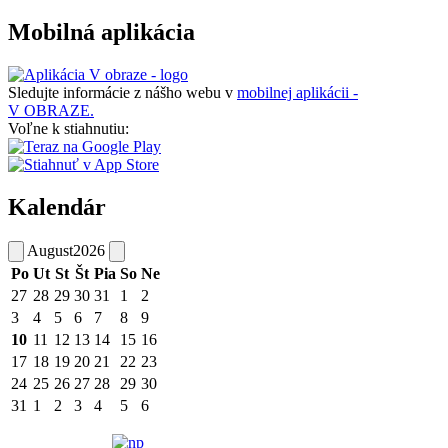
Mobilná aplikácia
Sledujte informácie z nášho webu v
mobilnej aplikácii -
V OBRAZE.
Voľne k stiahnutiu:
Kalendár
August
2026
Po
Ut
St
Št
Pia
So
Ne
27
28
29
30
31
1
2
3
4
5
6
7
8
9
10
11
12
13
14
15
16
17
18
19
20
21
22
23
24
25
26
27
28
29
30
31
1
2
3
4
5
6