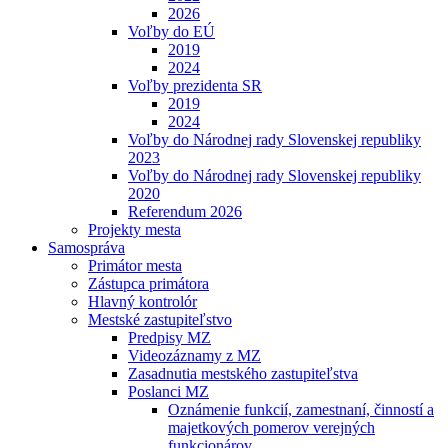
2026
Voľby do EÚ
2019
2024
Voľby prezidenta SR
2019
2024
Voľby do Národnej rady Slovenskej republiky
2023
Voľby do Národnej rady Slovenskej republiky
2020
Referendum 2026
Projekty mesta
Samospráva
Primátor mesta
Zástupca primátora
Hlavný kontrolór
Mestské zastupiteľstvo
Predpisy MZ
Videozáznamy z MZ
Zasadnutia mestského zastupiteľstva
Poslanci MZ
Oznámenie funkcií, zamestnaní, činností a
majetkových pomerov verejných
funkcionárov