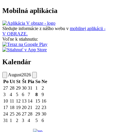
Mobilná aplikácia
Sledujte informácie z nášho webu v
mobilnej aplikácii -
V OBRAZE.
Voľne k stiahnutiu:
Kalendár
August
2026
Po
Ut
St
Št
Pia
So
Ne
27
28
29
30
31
1
2
3
4
5
6
7
8
9
10
11
12
13
14
15
16
17
18
19
20
21
22
23
24
25
26
27
28
29
30
31
1
2
3
4
5
6