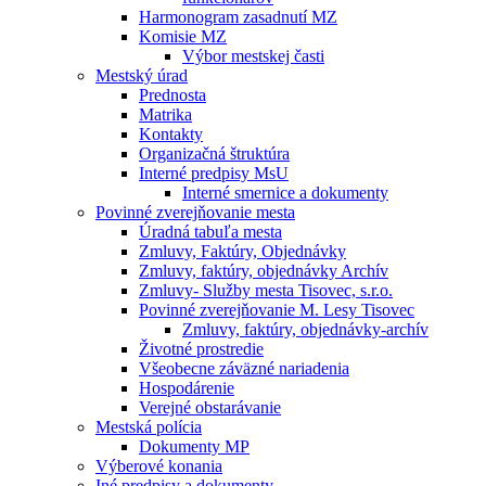
Harmonogram zasadnutí MZ
Komisie MZ
Výbor mestskej časti
Mestský úrad
Prednosta
Matrika
Kontakty
Organizačná štruktúra
Interné predpisy MsU
Interné smernice a dokumenty
Povinné zverejňovanie mesta
Úradná tabuľa mesta
Zmluvy, Faktúry, Objednávky
Zmluvy, faktúry, objednávky Archív
Zmluvy- Služby mesta Tisovec, s.r.o.
Povinné zverejňovanie M. Lesy Tisovec
Zmluvy, faktúry, objednávky-archív
Životné prostredie
Všeobecne záväzné nariadenia
Hospodárenie
Verejné obstarávanie
Mestská polícia
Dokumenty MP
Výberové konania
Iné predpisy a dokumenty