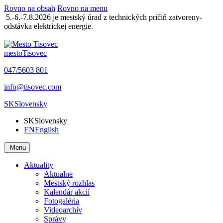
Rovno na obsah
Rovno na menu
5.-6.-7.8.2026 je mestský úrad z technických pričiň zatvoreny-
odstávka elektrickej energie.
mesto
Tisovec
047/5603 801
info@tisovec.com
SK
Slovensky
SK
Slovensky
EN
English
Menu
Aktuality
Aktualne
Mestský rozhlas
Kalendár akcií
Fotogaléria
Videoarchív
Správy