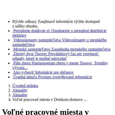
Rýchle odkazy
Zaujímavé informácie rýchle dostupné
z nášho obsahu.
Prerušenie dodávok el.
Oznámenie o prerušení distribúcie
elektriny
Videozáznamy zastupiteľstva
Videozáznamy z mestského
zastupiteľstva
Mestské zastupiteľstvo
Zasadnutia mestského zastupiteľstva
Zberný dvor Tisovec
Prevádzkový čas pre verejnosť,
odpady, ktoré je možné odovzdať
Plán zberu
Harmonogram zberu v meste Tisovec, Termíny
vývozu...
Ako vybaviť
Informácie pre občanov
Úradná tabuľa
Povinne zverejňované informácie
Úvodná stránka
Aktuality
Aktualne
Voľné pracovné miesta v Detskom domove ...
Voľné pracovné miesta v