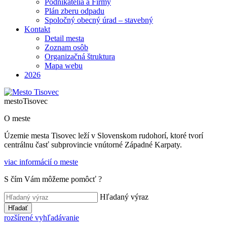
Podnikatelia a Firmy
Plán zberu odpadu
Spoločný obecný úrad – stavebný
Kontakt
Detail mesta
Zoznam osôb
Organizačná štruktura
Mapa webu
2026
mesto
Tisovec
O meste
Územie mesta Tisovec leží v Slovenskom rudohorí, ktoré tvorí
centrálnu časť subprovincie vnútorné Západné Karpaty.
viac informácií o meste
S čím Vám môžeme pomôcť ?
Hľadaný výraz
Hľadať
rozšírené vyhľadávanie