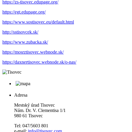
https://zs-tisovec.edupage.org/
https://egt.edupage.org/
https://www.sostisovec.eu/default.html
http://sstisovcek.sk/
https://www.zubacka.sk/
https://mosrztisovec.webnode.sk/
https://daxnertisovec.webnode.sk/o-nas/
Adresa
Mestský úrad Tisovec
Nám. Dr. V. Clementisa 1/1
980 61 Tisovec
Tel: 047/5603 801
e-mail:
info@tisovec.com