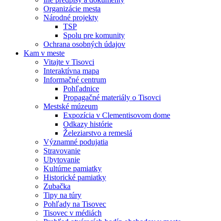
Organizácie mesta
Národné projekty
TSP
Spolu pre komunity
Ochrana osobných údajov
Kam v meste
Vitajte v Tisovci
Interaktívna mapa
Informačné centrum
Pohľadnice
Propagačné materiály o Tisovci
Mestské múzeum
Expozícia v Clementisovom dome
Odkazy histórie
Železiarstvo a remeslá
Významné podujatia
Stravovanie
Ubytovanie
Kultúrne pamiatky
Historické pamiatky
Zubačka
Tipy na túry
Pohľady na Tisovec
Tisovec v médiách