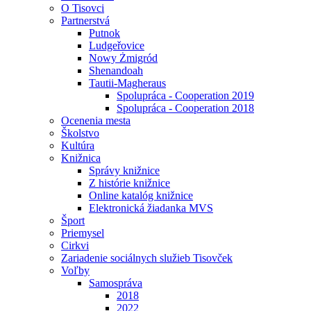
O Tisovci
Partnerstvá
Putnok
Ludgeřovice
Nowy Żmigród
Shenandoah
Tautii-Magheraus
Spolupráca - Cooperation 2019
Spolupráca - Cooperation 2018
Ocenenia mesta
Školstvo
Kultúra
Knižnica
Správy knižnice
Z histórie knižnice
Online katalóg knižnice
Elektronická žiadanka MVS
Šport
Priemysel
Cirkvi
Zariadenie sociálnych služieb Tisovček
Voľby
Samospráva
2018
2022