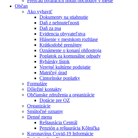
Prehľad otváracích hodín obchodov v meste
Občan
Ako vybaviť
Dokumenty na stiahnutie
Daň z nehnuteľnosti
Daň za psa
Evidencia obyvateľstva
Hlásenie v mestskom rozhlase
Krátkodobé prenájmy
Oznámenie o konaní ohňostroja
Poplatok za komunálne odpady
Rybársky lístok
Verejné kultúrne podujatie
Matričný úrad
Cintorínske poplatky
Formuláre
Dôležité kontakty
Občianske združenia a organizácie
Dotácie pre OZ
Organizácie
Smútočné oznamy
Denné menu
Reštaurácia Centrál
Penzión a reštaurácia Kôlnička
Koronavírus Covid-19 Informácie