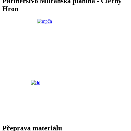
Partnerstvo Muránska planina - Čierny
Hron
Přeprava materiálu