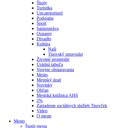
Školy
Turistika
Uncategorised
Podujatia
Šport
Samospráva
Oznamy
Divadlo
Kultúra
Naši
Tisovský spravodaj
Životné prostredie
Úrádná tabuľa
Verejne obstaravania
Mesto
Mestský úrad
Novinky
Občan
Mestská knižnica AHS
2%
Zariadenie sociálnych služieb Tisovček
Video
O meste
Mesto
Štatút mesta