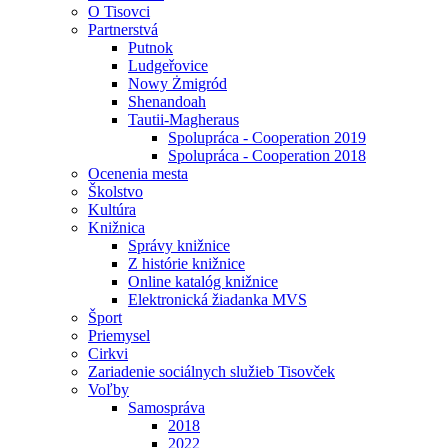
O Tisovci
Partnerstvá
Putnok
Ludgeřovice
Nowy Żmigród
Shenandoah
Tautii-Magheraus
Spolupráca - Cooperation 2019
Spolupráca - Cooperation 2018
Ocenenia mesta
Školstvo
Kultúra
Knižnica
Správy knižnice
Z histórie knižnice
Online katalóg knižnice
Elektronická žiadanka MVS
Šport
Priemysel
Cirkvi
Zariadenie sociálnych služieb Tisovček
Voľby
Samospráva
2018
2022