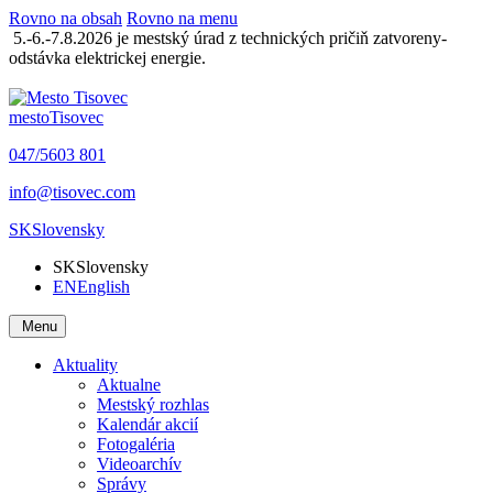
Rovno na obsah
Rovno na menu
5.-6.-7.8.2026 je mestský úrad z technických pričiň zatvoreny-
odstávka elektrickej energie.
mesto
Tisovec
047/5603 801
info@tisovec.com
SK
Slovensky
SK
Slovensky
EN
English
Menu
Aktuality
Aktualne
Mestský rozhlas
Kalendár akcií
Fotogaléria
Videoarchív
Správy