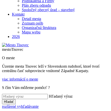
Podnikatelia a Firmy
Plán zberu odpadu
Spoločný obecný úrad – stavebný
Kontakt
Detail mesta
Zoznam osôb
Organizačná štruktura
Mapa webu
2026
mesto
Tisovec
O meste
Územie mesta Tisovec leží v Slovenskom rudohorí, ktoré tvorí
centrálnu časť subprovincie vnútorné Západné Karpaty.
viac informácií o meste
S čím Vám môžeme pomôcť ?
Hľadaný výraz
Hľadať
rozšírené vyhľadávanie