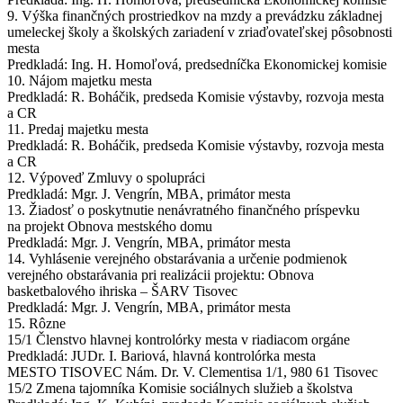
9. Výška finančných prostriedkov na mzdy a prevádzku základnej
umeleckej školy a školských zariadení v zriaďovateľskej pôsobnosti
mesta
Predkladá: Ing. H. Homoľová, predsedníčka Ekonomickej komisie
10. Nájom majetku mesta
Predkladá: R. Boháčik, predseda Komisie výstavby, rozvoja mesta
a CR
11. Predaj majetku mesta
Predkladá: R. Boháčik, predseda Komisie výstavby, rozvoja mesta
a CR
12. Výpoveď Zmluvy o spolupráci
Predkladá: Mgr. J. Vengrín, MBA, primátor mesta
13. Žiadosť o poskytnutie nenávratného finančného príspevku
na projekt Obnova mestského domu
Predkladá: Mgr. J. Vengrín, MBA, primátor mesta
14. Vyhlásenie verejného obstarávania a určenie podmienok
verejného obstarávania pri realizácii projektu: Obnova
basketbalového ihriska – ŠARV Tisovec
Predkladá: Mgr. J. Vengrín, MBA, primátor mesta
15. Rôzne
15/1 Členstvo hlavnej kontrolórky mesta v riadiacom orgáne
Predkladá: JUDr. I. Bariová, hlavná kontrolórka mesta
MESTO TISOVEC Nám. Dr. V. Clementisa 1/1, 980 61 Tisovec
15/2 Zmena tajomníka Komisie sociálnych služieb a školstva