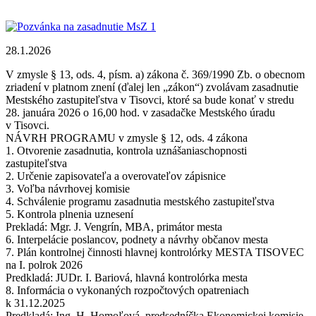
28.1.2026
V zmysle § 13, ods. 4, písm. a) zákona č. 369/1990 Zb. o obecnom
zriadení v platnom znení (ďalej len „zákon“) zvolávam zasadnutie
Mestského zastupiteľstva v Tisovci, ktoré sa bude konať v stredu
28. januára 2026 o 16,00 hod. v zasadačke Mestského úradu
v Tisovci.
NÁVRH PROGRAMU v zmysle § 12, ods. 4 zákona
1. Otvorenie zasadnutia, kontrola uznášaniaschopnosti
zastupiteľstva
2. Určenie zapisovateľa a overovateľov zápisnice
3. Voľba návrhovej komisie
4. Schválenie programu zasadnutia mestského zastupiteľstva
5. Kontrola plnenia uznesení
Prekladá: Mgr. J. Vengrín, MBA, primátor mesta
6. Interpelácie poslancov, podnety a návrhy občanov mesta
7. Plán kontrolnej činnosti hlavnej kontrolórky MESTA TISOVEC
na I. polrok 2026
Predkladá: JUDr. I. Bariová, hlavná kontrolórka mesta
8. Informácia o vykonaných rozpočtových opatreniach
k 31.12.2025
Predkladá: Ing. H. Homoľová, predsedníčka Ekonomickej komisie