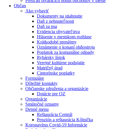
Prehľad otváracích hodín obchodov v meste
Občan
Ako vybaviť
Dokumenty na stiahnutie
Daň z nehnuteľnosti
Daň za psa
Evidencia obyvateľstva
Hlásenie v mestskom rozhlase
Krátkodobé prenájmy
Oznámenie o konaní ohňostroja
Poplatok za komunálne odpady
Rybársky lístok
Verejné kultúrne podujatie
Matričný úrad
Cintorínske poplatky
Formuláre
Dôležité kontakty
Občianske združenia a organizácie
Dotácie pre OZ
Organizácie
Smútočné oznamy
Denné menu
Reštaurácia Centrál
Penzión a reštaurácia Kôlnička
Koronavírus Covid-19 Informácie