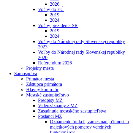
2026
Voľby do EÚ
2019
2024
Voľby prezidenta SR
2019
2024
Voľby do Národnej rady Slovenskej republiky
2023
Voľby do Národnej rady Slovenskej republiky
2020
Referendum 2026
Projekty mesta
Samospráva
Primátor mesta
Zástupca primátora
Hlavný kontrolór
Mestské zastupiteľstvo
Predpisy MZ
Videozáznamy z MZ
Zasadnutia mestského zastupiteľstva
Poslanci MZ
Oznámenie funkcií, zamestnaní, činností a
majetkových pomerov verejných
funkcionárov