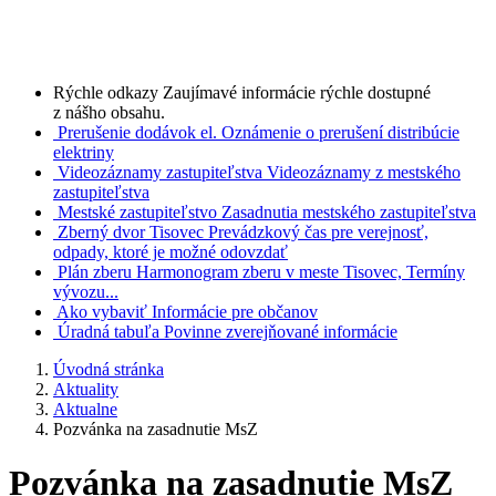
Rýchle odkazy
Zaujímavé informácie rýchle dostupné
z nášho obsahu.
Prerušenie dodávok el.
Oznámenie o prerušení distribúcie
elektriny
Videozáznamy zastupiteľstva
Videozáznamy z mestského
zastupiteľstva
Mestské zastupiteľstvo
Zasadnutia mestského zastupiteľstva
Zberný dvor Tisovec
Prevádzkový čas pre verejnosť,
odpady, ktoré je možné odovzdať
Plán zberu
Harmonogram zberu v meste Tisovec, Termíny
vývozu...
Ako vybaviť
Informácie pre občanov
Úradná tabuľa
Povinne zverejňované informácie
Úvodná stránka
Aktuality
Aktualne
Pozvánka na zasadnutie MsZ
Pozvánka na zasadnutie MsZ