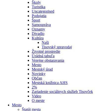
Školy
Turistika
Uncategorised
Podujatia
Šport
Samospráva
Oznamy
Divadlo
Kultúra
Naši
Tisovský spravodaj
Životné prostredie
Úrádná tabuľa
Verejne obstaravania
Mesto
Mestský úrad
Novinky
Občan
Mestská knižnica AHS
2%
Zariadenie sociálnych služieb Tisovček
Video
O meste
Mesto
Štatút mesta