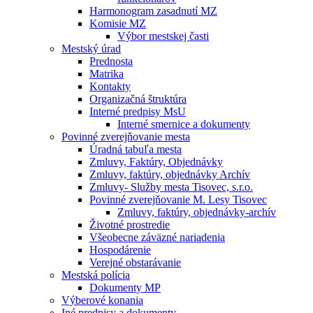
Harmonogram zasadnutí MZ
Komisie MZ
Výbor mestskej časti
Mestský úrad
Prednosta
Matrika
Kontakty
Organizačná štruktúra
Interné predpisy MsU
Interné smernice a dokumenty
Povinné zverejňovanie mesta
Úradná tabuľa mesta
Zmluvy, Faktúry, Objednávky
Zmluvy, faktúry, objednávky Archív
Zmluvy- Služby mesta Tisovec, s.r.o.
Povinné zverejňovanie M. Lesy Tisovec
Zmluvy, faktúry, objednávky-archív
Životné prostredie
Všeobecne záväzné nariadenia
Hospodárenie
Verejné obstarávanie
Mestská polícia
Dokumenty MP
Výberové konania
Iné predpisy a dokumenty