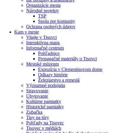
Organizácie mesta
Národné projekty
TSP
Spolu pre komunity
Ochrana osobných údajov
Kam v meste
Vitajte v Tisovci
Interaktívna mapa
Informačné centrum
Pohľadnice
Propagačné materiály o Tisovci
Mestské múzeum
Expozícia v Clementisovom dome
Odkazy histórie
Železiarstvo a remeslá
Významné podujatia
Stravovanie
Ubytovanie
Kultúrne pamiatky
Historické pamiatky
Zubačka
Tipy na túry
Pohľady na Tisovec
Tisovec v médiách