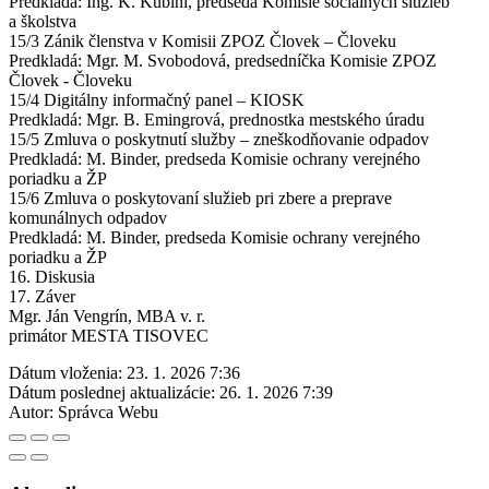
Predkladá: Ing. K. Kubíni, predseda Komisie sociálnych služieb
a školstva
15/3 Zánik členstva v Komisii ZPOZ Človek – Človeku
Predkladá: Mgr. M. Svobodová, predsedníčka Komisie ZPOZ
Človek - Človeku
15/4 Digitálny informačný panel – KIOSK
Predkladá: Mgr. B. Emingrová, prednostka mestského úradu
15/5 Zmluva o poskytnutí služby – zneškodňovanie odpadov
Predkladá: M. Binder, predseda Komisie ochrany verejného
poriadku a ŽP
15/6 Zmluva o poskytovaní služieb pri zbere a preprave
komunálnych odpadov
Predkladá: M. Binder, predseda Komisie ochrany verejného
poriadku a ŽP
16. Diskusia
17. Záver
Mgr. Ján Vengrín, MBA v. r.
primátor MESTA TISOVEC
Dátum vloženia:
23. 1. 2026 7:36
Dátum poslednej aktualizácie:
26. 1. 2026 7:39
Autor:
Správca Webu