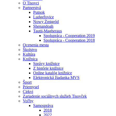
O Tisovci
Partnerstvá
Putnok
Ludgeřovice
Nowy Żmigród
Shenandoah
Tautii-Magheraus
Spolupráca - Cooperation 2019
Spolupráca - Cooperation 2018
Ocenenia mesta
Školstvo
Kultúra
Knižnica
Správy knižnice
Z histórie knižnice
Online katalóg knižnice
Elektronická žiadanka MVS
Šport
Priemysel
Cirkvi
Zariadenie sociálnych služieb Tisovček
Voľby
Samospráva
2018
2022