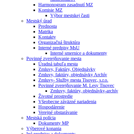
Harmonogram zasadnutí MZ
Komisie MZ
Výbor mestskej časti
Mestský úrad
Prednosta
Matrika
Kontakty
Organizačná štruktúra
Interné predpisy MsU
Interné smernice a dokumenty
Povinné zverejňovanie mesta
Úradná tabuľa mesta
Zmluvy, Faktúry, Objednávky
Zmluvy, faktúry, objednávky Archív
Zmluvy- Služby mesta Tisovec, s.r.o.
Povinné zverejňovanie M. Lesy Tisovec
Zmluvy, faktúry, objednávky-archív
Životné prostredie
Všeobecne záväzné nariadenia
Hospodárenie
Verejné obstarávanie
Mestská polícia
Dokumenty MP
Výberové konania
Iné predpisy a dokumenty