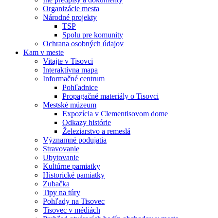
Organizácie mesta
Národné projekty
TSP
Spolu pre komunity
Ochrana osobných údajov
Kam v meste
Vitajte v Tisovci
Interaktívna mapa
Informačné centrum
Pohľadnice
Propagačné materiály o Tisovci
Mestské múzeum
Expozícia v Clementisovom dome
Odkazy histórie
Železiarstvo a remeslá
Významné podujatia
Stravovanie
Ubytovanie
Kultúrne pamiatky
Historické pamiatky
Zubačka
Tipy na túry
Pohľady na Tisovec
Tisovec v médiách