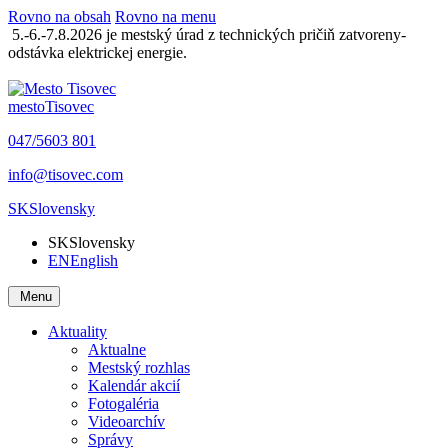
Rovno na obsah
Rovno na menu
5.-6.-7.8.2026 je mestský úrad z technických pričiň zatvoreny-
odstávka elektrickej energie.
mesto
Tisovec
047/5603 801
info@tisovec.com
SK
Slovensky
SK
Slovensky
EN
English
Menu
Aktuality
Aktualne
Mestský rozhlas
Kalendár akcií
Fotogaléria
Videoarchív
Správy