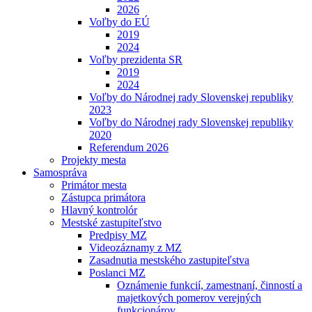
2026
Voľby do EÚ
2019
2024
Voľby prezidenta SR
2019
2024
Voľby do Národnej rady Slovenskej republiky
2023
Voľby do Národnej rady Slovenskej republiky
2020
Referendum 2026
Projekty mesta
Samospráva
Primátor mesta
Zástupca primátora
Hlavný kontrolór
Mestské zastupiteľstvo
Predpisy MZ
Videozáznamy z MZ
Zasadnutia mestského zastupiteľstva
Poslanci MZ
Oznámenie funkcií, zamestnaní, činností a
majetkových pomerov verejných
funkcionárov