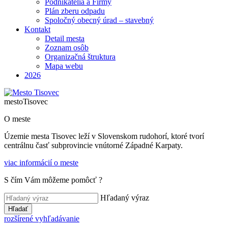
Podnikatelia a Firmy
Plán zberu odpadu
Spoločný obecný úrad – stavebný
Kontakt
Detail mesta
Zoznam osôb
Organizačná štruktura
Mapa webu
2026
mesto
Tisovec
O meste
Územie mesta Tisovec leží v Slovenskom rudohorí, ktoré tvorí
centrálnu časť subprovincie vnútorné Západné Karpaty.
viac informácií o meste
S čím Vám môžeme pomôcť ?
Hľadaný výraz
Hľadať
rozšírené vyhľadávanie