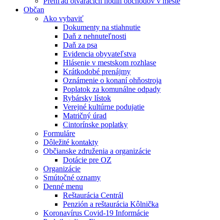
Prehľad otváracích hodín obchodov v meste
Občan
Ako vybaviť
Dokumenty na stiahnutie
Daň z nehnuteľnosti
Daň za psa
Evidencia obyvateľstva
Hlásenie v mestskom rozhlase
Krátkodobé prenájmy
Oznámenie o konaní ohňostroja
Poplatok za komunálne odpady
Rybársky lístok
Verejné kultúrne podujatie
Matričný úrad
Cintorínske poplatky
Formuláre
Dôležité kontakty
Občianske združenia a organizácie
Dotácie pre OZ
Organizácie
Smútočné oznamy
Denné menu
Reštaurácia Centrál
Penzión a reštaurácia Kôlnička
Koronavírus Covid-19 Informácie