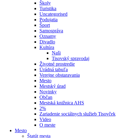
Školy
Turistika
Uncategorised
Podujatia
Šport
Samospráva
Oznamy
Divadlo
Kultúra
Naši
Tisovský spravodaj
Životné prostredie
Úrádná tabuľa
Verejne obstaravania
Mesto
Mestský úrad
Novinky
Občan
Mestská knižnica AHS
2%
Zariadenie sociálnych služieb Tisovček
Video
O meste
Mesto
Štatút mesta