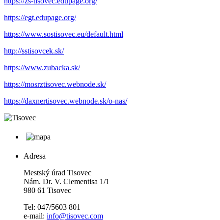
https://zs-tisovec.edupage.org/
https://egt.edupage.org/
https://www.sostisovec.eu/default.html
http://sstisovcek.sk/
https://www.zubacka.sk/
https://mosrztisovec.webnode.sk/
https://daxnertisovec.webnode.sk/o-nas/
Adresa
Mestský úrad Tisovec
Nám. Dr. V. Clementisa 1/1
980 61 Tisovec
Tel: 047/5603 801
e-mail:
info@tisovec.com