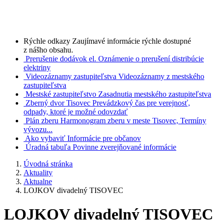
Rýchle odkazy
Zaujímavé informácie rýchle dostupné
z nášho obsahu.
Prerušenie dodávok el.
Oznámenie o prerušení distribúcie
elektriny
Videozáznamy zastupiteľstva
Videozáznamy z mestského
zastupiteľstva
Mestské zastupiteľstvo
Zasadnutia mestského zastupiteľstva
Zberný dvor Tisovec
Prevádzkový čas pre verejnosť,
odpady, ktoré je možné odovzdať
Plán zberu
Harmonogram zberu v meste Tisovec, Termíny
vývozu...
Ako vybaviť
Informácie pre občanov
Úradná tabuľa
Povinne zverejňované informácie
Úvodná stránka
Aktuality
Aktualne
LOJKOV divadelný TISOVEC
LOJKOV divadelný TISOVEC