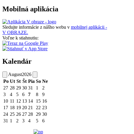
Mobilná aplikácia
Sledujte informácie z nášho webu v
mobilnej aplikácii -
V OBRAZE.
Voľne k stiahnutiu:
Kalendár
August
2026
Po
Ut
St
Št
Pia
So
Ne
27
28
29
30
31
1
2
3
4
5
6
7
8
9
10
11
12
13
14
15
16
17
18
19
20
21
22
23
24
25
26
27
28
29
30
31
1
2
3
4
5
6