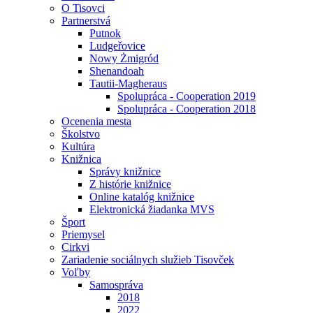
O Tisovci
Partnerstvá
Putnok
Ludgeřovice
Nowy Żmigród
Shenandoah
Tautii-Magheraus
Spolupráca - Cooperation 2019
Spolupráca - Cooperation 2018
Ocenenia mesta
Školstvo
Kultúra
Knižnica
Správy knižnice
Z histórie knižnice
Online katalóg knižnice
Elektronická žiadanka MVS
Šport
Priemysel
Cirkvi
Zariadenie sociálnych služieb Tisovček
Voľby
Samospráva
2018
2022