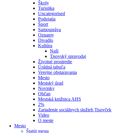
Školy
Turistika
Uncategorised
Podujatia
Šport
Samospráva
Oznamy
Divadlo
Kultúra
Naši
Tisovský spravodaj
Životné prostredie
Úrádná tabuľa
Verejne obstaravania
Mesto
Mestský úrad
Novinky
Občan
Mestská knižnica AHS
2%
Zariadenie sociálnych služieb Tisovček
Video
O meste
Mesto
Štatút mesta