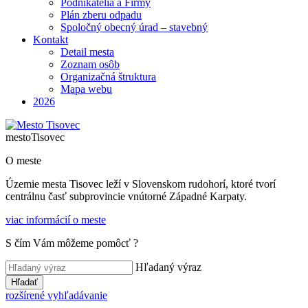
Podnikatelia a Firmy
Plán zberu odpadu
Spoločný obecný úrad – stavebný
Kontakt
Detail mesta
Zoznam osôb
Organizačná štruktura
Mapa webu
2026
mesto
Tisovec
O meste
Územie mesta Tisovec leží v Slovenskom rudohorí, ktoré tvorí
centrálnu časť subprovincie vnútorné Západné Karpaty.
viac informácií o meste
S čím Vám môžeme pomôcť ?
Hľadaný výraz
Hľadať
rozšírené vyhľadávanie