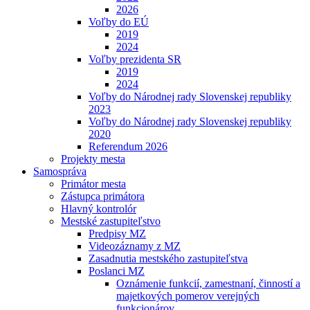
2026
Voľby do EÚ
2019
2024
Voľby prezidenta SR
2019
2024
Voľby do Národnej rady Slovenskej republiky
2023
Voľby do Národnej rady Slovenskej republiky
2020
Referendum 2026
Projekty mesta
Samospráva
Primátor mesta
Zástupca primátora
Hlavný kontrolór
Mestské zastupiteľstvo
Predpisy MZ
Videozáznamy z MZ
Zasadnutia mestského zastupiteľstva
Poslanci MZ
Oznámenie funkcií, zamestnaní, činností a
majetkových pomerov verejných
funkcionárov