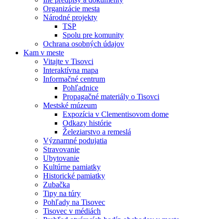
Organizácie mesta
Národné projekty
TSP
Spolu pre komunity
Ochrana osobných údajov
Kam v meste
Vitajte v Tisovci
Interaktívna mapa
Informačné centrum
Pohľadnice
Propagačné materiály o Tisovci
Mestské múzeum
Expozícia v Clementisovom dome
Odkazy histórie
Železiarstvo a remeslá
Významné podujatia
Stravovanie
Ubytovanie
Kultúrne pamiatky
Historické pamiatky
Zubačka
Tipy na túry
Pohľady na Tisovec
Tisovec v médiách