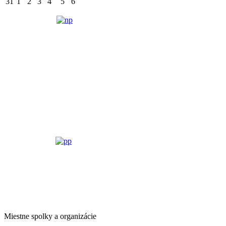
31
1
2
3
4
5
6
Miestne spolky a organizácie