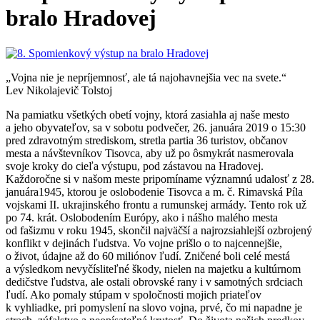
bralo Hradovej
„Vojna nie je nepríjemnosť, ale tá najohavnejšia vec na svete.“
Lev Nikolajevič Tolstoj
Na pamiatku všetkých obetí vojny, ktorá zasiahla aj naše mesto
a jeho obyvateľov, sa v sobotu podvečer, 26. januára 2019 o 15:30
pred zdravotným strediskom, stretla partia 36 turistov, občanov
mesta a návštevníkov Tisovca, aby už po ôsmykrát nasmerovala
svoje kroky do cieľa výstupu, pod zástavou na Hradovej.
Každoročne si v našom meste pripomíname významnú udalosť z 28.
januára1945, ktorou je oslobodenie Tisovca a m. č. Rimavská Píla
vojskami II. ukrajinského frontu a rumunskej armády. Tento rok už
po 74. krát. Oslobodením Európy, ako i nášho malého mesta
od fašizmu v roku 1945, skončil najväčší a najrozsiahlejší ozbrojený
konflikt v dejinách ľudstva. Vo vojne prišlo o to najcennejšie,
o život, údajne až do 60 miliónov ľudí. Zničené boli celé mestá
a výsledkom nevyčísliteľné škody, nielen na majetku a kultúrnom
dedičstve ľudstva, ale ostali obrovské rany i v samotných srdciach
ľudí. Ako pomaly stúpam v spoločnosti mojich priateľov
k vyhliadke, pri pomyslení na slovo vojna, prvé, čo mi napadne je