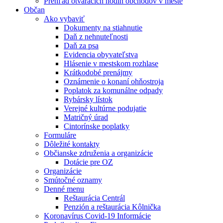
Prehľad otváracích hodín obchodov v meste
Občan
Ako vybaviť
Dokumenty na stiahnutie
Daň z nehnuteľnosti
Daň za psa
Evidencia obyvateľstva
Hlásenie v mestskom rozhlase
Krátkodobé prenájmy
Oznámenie o konaní ohňostroja
Poplatok za komunálne odpady
Rybársky lístok
Verejné kultúrne podujatie
Matričný úrad
Cintorínske poplatky
Formuláre
Dôležité kontakty
Občianske združenia a organizácie
Dotácie pre OZ
Organizácie
Smútočné oznamy
Denné menu
Reštaurácia Centrál
Penzión a reštaurácia Kôlnička
Koronavírus Covid-19 Informácie