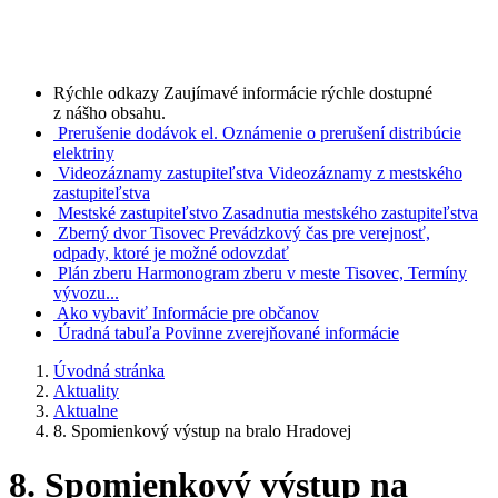
Rýchle odkazy
Zaujímavé informácie rýchle dostupné
z nášho obsahu.
Prerušenie dodávok el.
Oznámenie o prerušení distribúcie
elektriny
Videozáznamy zastupiteľstva
Videozáznamy z mestského
zastupiteľstva
Mestské zastupiteľstvo
Zasadnutia mestského zastupiteľstva
Zberný dvor Tisovec
Prevádzkový čas pre verejnosť,
odpady, ktoré je možné odovzdať
Plán zberu
Harmonogram zberu v meste Tisovec, Termíny
vývozu...
Ako vybaviť
Informácie pre občanov
Úradná tabuľa
Povinne zverejňované informácie
Úvodná stránka
Aktuality
Aktualne
8. Spomienkový výstup na bralo Hradovej
8. Spomienkový výstup na