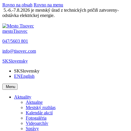
Rovno na obsah
Rovno na menu
5.-6.-7.8.2026 je mestský úrad z technických pričiň zatvoreny-
odstávka elektrickej energie.
mesto
Tisovec
047/5603 801
info@tisovec.com
SK
Slovensky
SK
Slovensky
EN
English
Menu
Aktuality
Aktualne
Mestský rozhlas
Kalendár akcií
Fotogaléria
Videoarchív
Správy