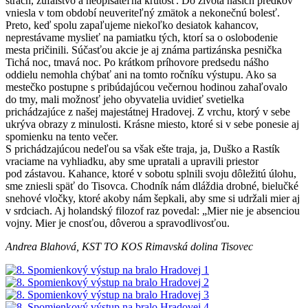
strach, zúfalstvo a neopísateľná krutosť. Do života našich predkov
vniesla v tom období neuveriteľný zmätok a nekonečnú bolesť.
Preto, keď spolu zapaľujeme niekoľko desiatok kahancov,
neprestávame myslieť na pamiatku tých, ktorí sa o oslobodenie
mesta pričinili. Súčasťou akcie je aj známa partizánska pesnička
Tichá noc, tmavá noc. Po krátkom príhovore predsedu nášho
oddielu nemohla chýbať ani na tomto ročníku výstupu. Ako sa
mestečko postupne s pribúdajúcou večernou hodinou zahaľovalo
do tmy, mali možnosť jeho obyvatelia uvidieť svetielka
prichádzajúce z našej majestátnej Hradovej. Z vrchu, ktorý v sebe
ukrýva obrazy z minulosti. Krásne miesto, ktoré si v sebe ponesie aj
spomienku na tento večer.
S prichádzajúcou nedeľou sa však ešte traja, ja, Duško a Rastík
vraciame na vyhliadku, aby sme upratali a upravili priestor
pod zástavou. Kahance, ktoré v sobotu splnili svoju dôležitú úlohu,
sme zniesli späť do Tisovca. Chodník nám dláždia drobné, bielučké
snehové vločky, ktoré akoby nám šepkali, aby sme si udržali mier aj
v srdciach. Aj holandský filozof raz povedal: „Mier nie je absenciou
vojny. Mier je cnosťou, dôverou a spravodlivosťou.
Andrea Blahová, KST TO KOS Rimavská dolina Tisovec