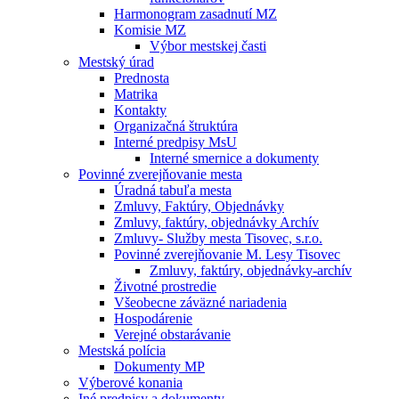
Harmonogram zasadnutí MZ
Komisie MZ
Výbor mestskej časti
Mestský úrad
Prednosta
Matrika
Kontakty
Organizačná štruktúra
Interné predpisy MsU
Interné smernice a dokumenty
Povinné zverejňovanie mesta
Úradná tabuľa mesta
Zmluvy, Faktúry, Objednávky
Zmluvy, faktúry, objednávky Archív
Zmluvy- Služby mesta Tisovec, s.r.o.
Povinné zverejňovanie M. Lesy Tisovec
Zmluvy, faktúry, objednávky-archív
Životné prostredie
Všeobecne záväzné nariadenia
Hospodárenie
Verejné obstarávanie
Mestská polícia
Dokumenty MP
Výberové konania
Iné predpisy a dokumenty