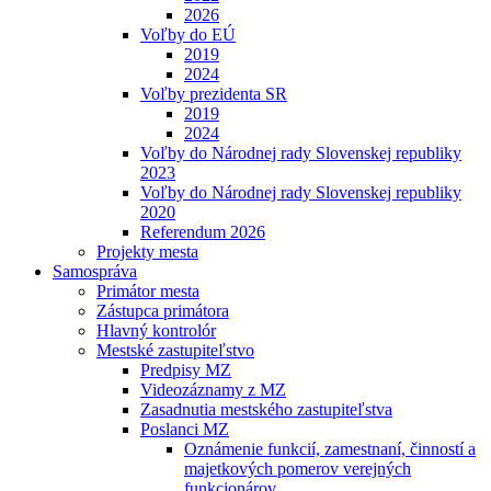
2026
Voľby do EÚ
2019
2024
Voľby prezidenta SR
2019
2024
Voľby do Národnej rady Slovenskej republiky
2023
Voľby do Národnej rady Slovenskej republiky
2020
Referendum 2026
Projekty mesta
Samospráva
Primátor mesta
Zástupca primátora
Hlavný kontrolór
Mestské zastupiteľstvo
Predpisy MZ
Videozáznamy z MZ
Zasadnutia mestského zastupiteľstva
Poslanci MZ
Oznámenie funkcií, zamestnaní, činností a
majetkových pomerov verejných
funkcionárov