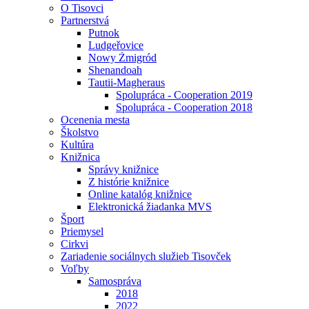
O Tisovci
Partnerstvá
Putnok
Ludgeřovice
Nowy Żmigród
Shenandoah
Tautii-Magheraus
Spolupráca - Cooperation 2019
Spolupráca - Cooperation 2018
Ocenenia mesta
Školstvo
Kultúra
Knižnica
Správy knižnice
Z histórie knižnice
Online katalóg knižnice
Elektronická žiadanka MVS
Šport
Priemysel
Cirkvi
Zariadenie sociálnych služieb Tisovček
Voľby
Samospráva
2018
2022