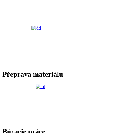
Přeprava materiálu
Búracie práce