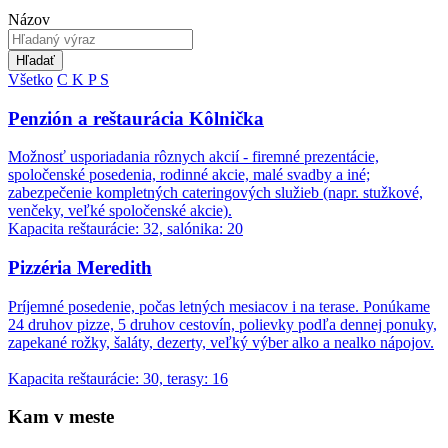
Názov
Hľadať
Všetko
C
K
P
S
Penzión a reštaurácia Kôlnička
Možnosť usporiadania rôznych akcií - firemné prezentácie,
spoločenské posedenia, rodinné akcie, malé svadby a iné;
zabezpečenie kompletných cateringových služieb (napr. stužkové,
venčeky, veľké spoločenské akcie).
Kapacita reštaurácie: 32, salónika: 20
Pizzéria Meredith
Príjemné posedenie, počas letných mesiacov i na terase. Ponúkame
24 druhov pizze, 5 druhov cestovín, polievky podľa dennej ponuky,
zapekané rožky, šaláty, dezerty, veľký výber alko a nealko nápojov.
Kapacita reštaurácie: 30, terasy: 16
Kam v meste