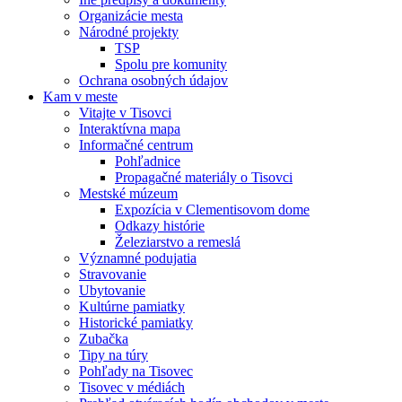
Organizácie mesta
Národné projekty
TSP
Spolu pre komunity
Ochrana osobných údajov
Kam v meste
Vitajte v Tisovci
Interaktívna mapa
Informačné centrum
Pohľadnice
Propagačné materiály o Tisovci
Mestské múzeum
Expozícia v Clementisovom dome
Odkazy histórie
Železiarstvo a remeslá
Významné podujatia
Stravovanie
Ubytovanie
Kultúrne pamiatky
Historické pamiatky
Zubačka
Tipy na túry
Pohľady na Tisovec
Tisovec v médiách