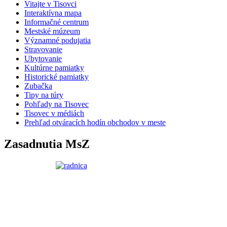
Vitajte v Tisovci
Interaktívna mapa
Informačné centrum
Mestské múzeum
Významné podujatia
Stravovanie
Ubytovanie
Kultúrne pamiatky
Historické pamiatky
Zubačka
Tipy na túry
Pohľady na Tisovec
Tisovec v médiách
Prehľad otváracích hodín obchodov v meste
Zasadnutia MsZ