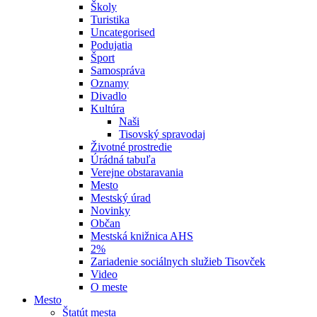
Školy
Turistika
Uncategorised
Podujatia
Šport
Samospráva
Oznamy
Divadlo
Kultúra
Naši
Tisovský spravodaj
Životné prostredie
Úrádná tabuľa
Verejne obstaravania
Mesto
Mestský úrad
Novinky
Občan
Mestská knižnica AHS
2%
Zariadenie sociálnych služieb Tisovček
Video
O meste
Mesto
Štatút mesta