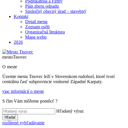
Podnikatelia a Firmy
Plán zberu odpadu
Spoločný obecný úrad – stavebný
Kontakt
Detail mesta
Zoznam osôb
Organizačná štruktura
Mapa webu
2026
mesto
Tisovec
O meste
Územie mesta Tisovec leží v Slovenskom rudohorí, ktoré tvorí
centrálnu časť subprovincie vnútorné Západné Karpaty.
viac informácií o meste
S čím Vám môžeme pomôcť ?
Hľadaný výraz
Hľadať
rozšírené vyhľadávanie