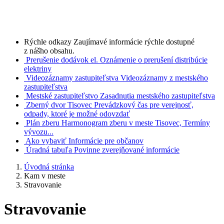
Rýchle odkazy
Zaujímavé informácie rýchle dostupné
z nášho obsahu.
Prerušenie dodávok el.
Oznámenie o prerušení distribúcie
elektriny
Videozáznamy zastupiteľstva
Videozáznamy z mestského
zastupiteľstva
Mestské zastupiteľstvo
Zasadnutia mestského zastupiteľstva
Zberný dvor Tisovec
Prevádzkový čas pre verejnosť,
odpady, ktoré je možné odovzdať
Plán zberu
Harmonogram zberu v meste Tisovec, Termíny
vývozu...
Ako vybaviť
Informácie pre občanov
Úradná tabuľa
Povinne zverejňované informácie
Úvodná stránka
Kam v meste
Stravovanie
Stravovanie