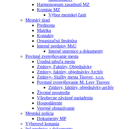
Harmonogram zasadnutí MZ
Komisie MZ
Výbor mestskej časti
Mestský úrad
Prednosta
Matrika
Kontakty
Organizačná štruktúra
Interné predpisy MsU
Interné smernice a dokumenty
Povinné zverejňovanie mesta
Úradná tabuľa mesta
Zmluvy, Faktúry, Objednávky
Zmluvy, faktúry, objednávky Archív
Zmluvy- Služby mesta Tisovec, s.r.o.
Povinné zverejňovanie M. Lesy Tisovec
Zmluvy, faktúry, objednávky-archív
Životné prostredie
Všeobecne záväzné nariadenia
Hospodárenie
Verejné obstarávanie
Mestská polícia
Dokumenty MP
Výberové konania
Iné predpisy a dokumenty