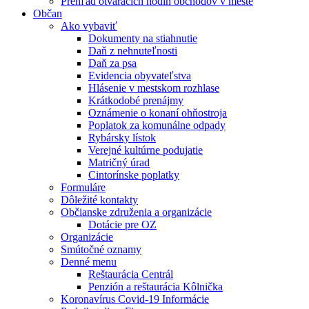
Prehľad otváracích hodín obchodov v meste
Občan
Ako vybaviť
Dokumenty na stiahnutie
Daň z nehnuteľnosti
Daň za psa
Evidencia obyvateľstva
Hlásenie v mestskom rozhlase
Krátkodobé prenájmy
Oznámenie o konaní ohňostroja
Poplatok za komunálne odpady
Rybársky lístok
Verejné kultúrne podujatie
Matričný úrad
Cintorínske poplatky
Formuláre
Dôležité kontakty
Občianske združenia a organizácie
Dotácie pre OZ
Organizácie
Smútočné oznamy
Denné menu
Reštaurácia Centrál
Penzión a reštaurácia Kôlnička
Koronavírus Covid-19 Informácie