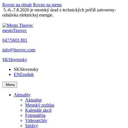
Rovno na obsah
Rovno na menu
5.-6.-7.8.2026 je mestský úrad z technických pričiň zatvoreny-
odstávka elektrickej energie.
mesto
Tisovec
047/5603 801
info@tisovec.com
SK
Slovensky
SK
Slovensky
EN
English
Menu
Aktuality
Aktualne
Mestský rozhlas
Kalendár akcií
Fotogaléria
Videoarchív
Správy