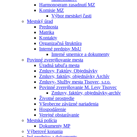
Harmonogram zasadnutí MZ
Komisie MZ
Výbor mestskej časti
Mestský úrad
Prednosta
Matrika
Kontakty
Organizačná štruktúra
Interné predpisy MsU
Interné smernice a dokumenty
Povinné zverejňovanie mesta
Úradná tabuľa mesta
Zmluvy, Faktúry, Objednávky
Zmluvy, faktúry, objednávky Archív
Zmluvy- Služby mesta Tisovec, s.r.o.
Povinné zverejňovanie M. Lesy Tisovec
Zmluvy, faktúry, objednávky-archív
Životné prostredie
Všeobecne záväzné nariadenia
Hospodárenie
Verejné obstarávanie
Mestská polícia
Dokumenty MP
Výberové konania
Iné predpisy a dokumenty