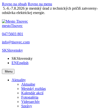
Rovno na obsah
Rovno na menu
5.-6.-7.8.2026 je mestský úrad z technických pričiň zatvoreny-
odstávka elektrickej energie.
mesto
Tisovec
047/5603 801
info@tisovec.com
SK
Slovensky
SK
Slovensky
EN
English
Menu
Aktuality
Aktualne
Mestský rozhlas
Kalendár akcií
Fotogaléria
Videoarchív
Správy