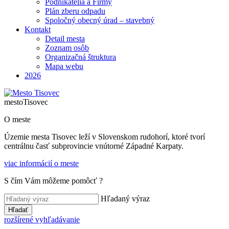
Podnikatelia a Firmy
Plán zberu odpadu
Spoločný obecný úrad – stavebný
Kontakt
Detail mesta
Zoznam osôb
Organizačná štruktura
Mapa webu
2026
mesto
Tisovec
O meste
Územie mesta Tisovec leží v Slovenskom rudohorí, ktoré tvorí
centrálnu časť subprovincie vnútorné Západné Karpaty.
viac informácií o meste
S čím Vám môžeme pomôcť ?
Hľadaný výraz
Hľadať
rozšírené vyhľadávanie