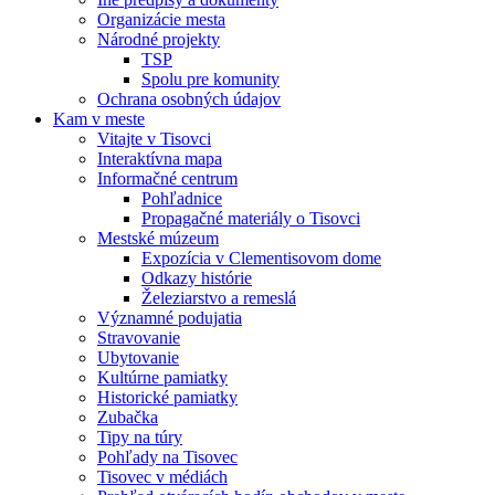
Organizácie mesta
Národné projekty
TSP
Spolu pre komunity
Ochrana osobných údajov
Kam v meste
Vitajte v Tisovci
Interaktívna mapa
Informačné centrum
Pohľadnice
Propagačné materiály o Tisovci
Mestské múzeum
Expozícia v Clementisovom dome
Odkazy histórie
Železiarstvo a remeslá
Významné podujatia
Stravovanie
Ubytovanie
Kultúrne pamiatky
Historické pamiatky
Zubačka
Tipy na túry
Pohľady na Tisovec
Tisovec v médiách