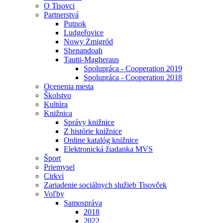
O Tisovci
Partnerstvá
Putnok
Ludgeřovice
Nowy Żmigród
Shenandoah
Tautii-Magheraus
Spolupráca - Cooperation 2019
Spolupráca - Cooperation 2018
Ocenenia mesta
Školstvo
Kultúra
Knižnica
Správy knižnice
Z histórie knižnice
Online katalóg knižnice
Elektronická žiadanka MVS
Šport
Priemysel
Cirkvi
Zariadenie sociálnych služieb Tisovček
Voľby
Samospráva
2018
2022