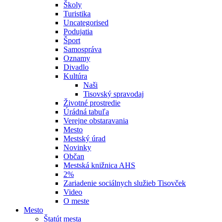
Školy
Turistika
Uncategorised
Podujatia
Šport
Samospráva
Oznamy
Divadlo
Kultúra
Naši
Tisovský spravodaj
Životné prostredie
Úrádná tabuľa
Verejne obstaravania
Mesto
Mestský úrad
Novinky
Občan
Mestská knižnica AHS
2%
Zariadenie sociálnych služieb Tisovček
Video
O meste
Mesto
Štatút mesta