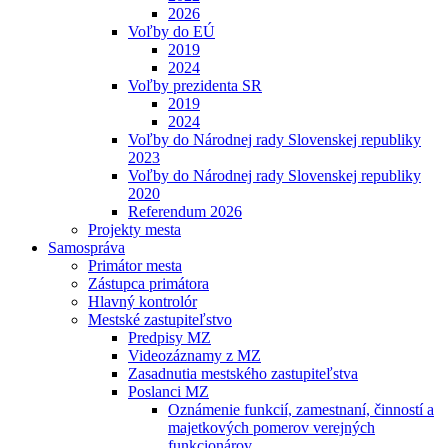
2026
Voľby do EÚ
2019
2024
Voľby prezidenta SR
2019
2024
Voľby do Národnej rady Slovenskej republiky
2023
Voľby do Národnej rady Slovenskej republiky
2020
Referendum 2026
Projekty mesta
Samospráva
Primátor mesta
Zástupca primátora
Hlavný kontrolór
Mestské zastupiteľstvo
Predpisy MZ
Videozáznamy z MZ
Zasadnutia mestského zastupiteľstva
Poslanci MZ
Oznámenie funkcií, zamestnaní, činností a
majetkových pomerov verejných
funkcionárov