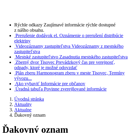
Rýchle odkazy
Zaujímavé informácie rýchle dostupné
z nášho obsahu.
Prerušenie dodávok el.
Oznámenie o prerušení distribúcie
elektriny
Videozáznamy zastupiteľstva
Videozáznamy z mestského
zastupiteľstva
Mestské zastupiteľstvo
Zasadnutia mestského zastupiteľstva
Zberný dvor Tisovec
Prevádzkový čas pre verejnosť,
odpady, ktoré je možné odovzdať
Plán zberu
Harmonogram zberu v meste Tisovec, Termíny
vývozu...
Ako vybaviť
Informácie pre občanov
Úradná tabuľa
Povinne zverejňované informácie
Úvodná stránka
Aktuality
Aktualne
Ďakovný oznam
Ďakovný oznam