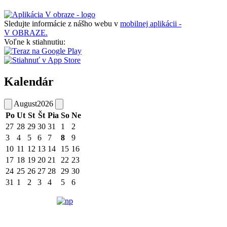
Sledujte informácie z nášho webu v
mobilnej aplikácii -
V OBRAZE.
Voľne k stiahnutiu:
Kalendár
August
2026
Po
Ut
St
Št
Pia
So
Ne
27
28
29
30
31
1
2
3
4
5
6
7
8
9
10
11
12
13
14
15
16
17
18
19
20
21
22
23
24
25
26
27
28
29
30
31
1
2
3
4
5
6