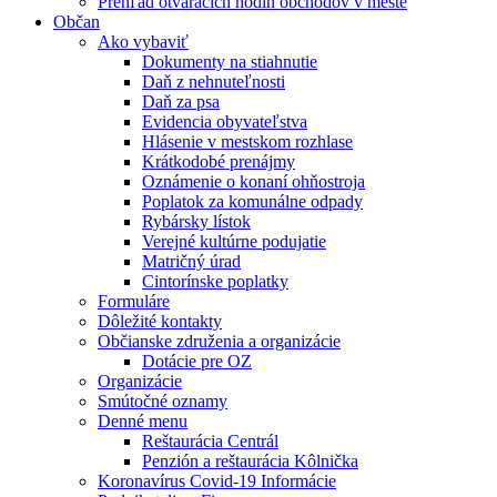
Prehľad otváracích hodín obchodov v meste
Občan
Ako vybaviť
Dokumenty na stiahnutie
Daň z nehnuteľnosti
Daň za psa
Evidencia obyvateľstva
Hlásenie v mestskom rozhlase
Krátkodobé prenájmy
Oznámenie o konaní ohňostroja
Poplatok za komunálne odpady
Rybársky lístok
Verejné kultúrne podujatie
Matričný úrad
Cintorínske poplatky
Formuláre
Dôležité kontakty
Občianske združenia a organizácie
Dotácie pre OZ
Organizácie
Smútočné oznamy
Denné menu
Reštaurácia Centrál
Penzión a reštaurácia Kôlnička
Koronavírus Covid-19 Informácie